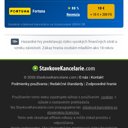
88 %
10 €
Fortuna
Recenzia
+ 10 € + 200 FS
Uvedené stávkové kancelárie sú licencované ÚRHH SR.
Hazardné hry predstavujú riziko vysokých finančných strát a
vzniku závislosti. Zákaz hrania osobám mladším ako 18 rokov.
© 2026 StavkoveKancelarie.com |
O nás
|
Kontakt
Podmienky používania
|
Redakčné štandardy
|
Zodpovedné hranie
Používaním tohto webu vyjadrujete súhlas s používaním
cookies
v
súlade s nastavením prehliadača.
Na StavkoveKancelarie.com propagujeme len
stávkové kancelárie so
slovenskou licenciou
.
Tento web obsahuje affiliate odkazy a môže získať províziu z
odporúčania.
Hrajte zodpovedne. 18+ | Hazardné hry predstavujú riziko finančných