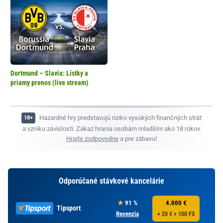
Dortmund – Slavia: Lístky a
priamy prenos (live stream)
Hazardné hry predstavujú riziko vysokých finančných strát
a vzniku závislosti. Zákaz hrania osobám mladším ako 18 rokov.
Hrajte zodpovedne
a pre zábavu!
Odporúčané stávkové kancelárie
91 %
4.000 €
Tipsport
Recenzia
+ 20 € + 100 FS