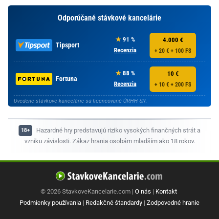
Odporúčané stávkové kancelárie
91 %
4.000 €
Tipsport
Recenzia
+ 20 € + 100 FS
88 %
10 €
Fortuna
Recenzia
+ 10 € + 200 FS
Uvedené stávkové kancelárie sú licencované ÚRHH SR.
Hazardné hry predstavujú riziko vysokých finančných strát a
vzniku závislosti. Zákaz hrania osobám mladším ako 18 rokov.
© 2026 StavkoveKancelarie.com |
O nás
|
Kontakt
Podmienky používania
|
Redakčné štandardy
|
Zodpovedné hranie