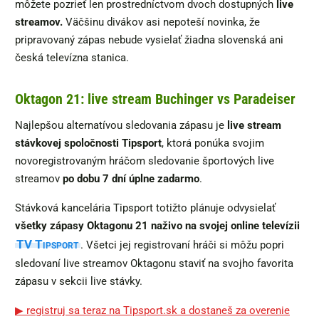
môžete pozrieť len prostredníctvom dvoch dostupných
live
streamov.
Väčšinu divákov asi nepoteší novinka, že
pripravovaný zápas nebude vysielať žiadna slovenská ani
česká televízna stanica.
Oktagon 21: live stream Buchinger vs Paradeiser
Najlepšou alternatívou sledovania zápasu je
live stream
stávkovej spoločnosti Tipsport
, ktorá ponúka svojim
novoregistrovaným hráčom sledovanie športových live
streamov
po dobu 7 dní úplne zadarmo
.
Stávková kancelária Tipsport totižto plánuje odvysielať
všetky zápasy Oktagonu 21 naživo na svojej online televízii
TV Tipsport
. Všetci jej registrovaní hráči si môžu popri
sledovaní live streamov Oktagonu staviť na svojho favorita
zápasu v sekcii live stávky.
▶ registruj sa teraz na Tipsport.sk a dostaneš za overenie