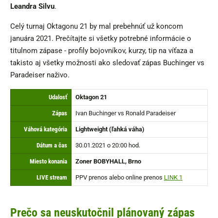
Leandra Silvu
.
Celý turnaj Oktagonu 21 by mal prebehnúť už koncom
januára 2021. Prečítajte si všetky potrebné informácie o
titulnom zápase - profily bojovníkov, kurzy, tip na víťaza a
takisto aj všetky možnosti ako sledovať zápas Buchinger vs
Paradeiser naživo.
Udalosť
Oktagon 21
Zápas
Ivan Buchinger vs Ronald Paradeiser
Váhová kategória
Lightweight (ľahká váha)
Dátum a čas
30.01.2021 o 20:00 hod.
Miesto konania
Zoner BOBYHALL, Brno
LIVE stream
PPV prenos alebo online prenos
LINK 1
Prečo sa neuskutočnil plánovaný zápas