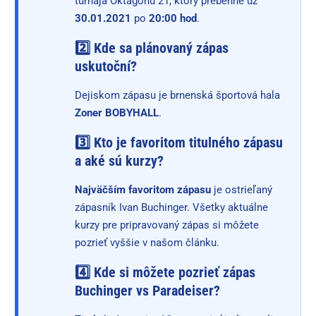
turnaja Oktagonu 21, ktorý prebehne už
30.01.2021
po
20:00 hod
.
2️⃣ Kde sa plánovaný zápas
uskutoční?
Dejiskom zápasu je brnenská športová hala
Zoner BOBYHALL
.
3️⃣ Kto je favoritom titulného zápasu
a aké sú kurzy?
Najväčším favoritom zápasu
je ostrieľaný
zápasník Ivan Buchinger. Všetky aktuálne
kurzy pre pripravovaný zápas si môžete
pozrieť vyššie v našom článku.
4️⃣ Kde si môžete pozrieť zápas
Buchinger vs Paradeiser?