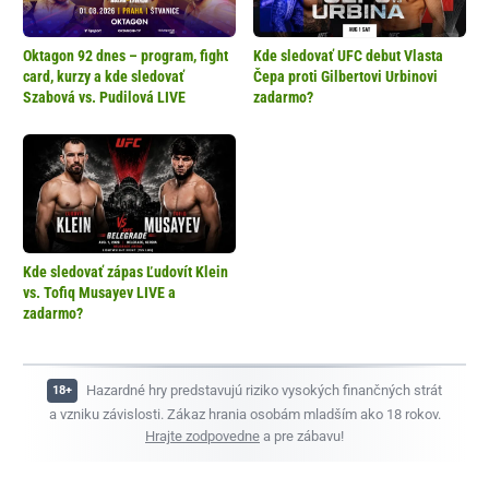
Oktagon 92 dnes – program, fight
Kde sledovať UFC debut Vlasta
card, kurzy a kde sledovať
Čepa proti Gilbertovi Urbinovi
Szabová vs. Pudilová LIVE
zadarmo?
Kde sledovať zápas Ľudovít Klein
vs. Tofiq Musayev LIVE a
zadarmo?
Hazardné hry predstavujú riziko vysokých finančných strát
a vzniku závislosti. Zákaz hrania osobám mladším ako 18 rokov.
Hrajte zodpovedne
a pre zábavu!