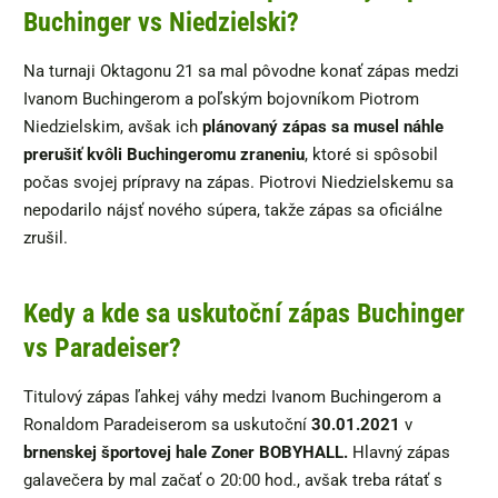
Buchinger vs Niedzielski?
Na turnaji Oktagonu 21 sa mal pôvodne konať zápas medzi
Ivanom Buchingerom a poľským bojovníkom Piotrom
Niedzielskim, avšak ich
plánovaný zápas sa musel náhle
prerušiť
kvôli Buchingeromu zraneniu
, ktoré si spôsobil
počas svojej prípravy na zápas. Piotrovi Niedzielskemu sa
nepodarilo nájsť nového súpera, takže zápas sa oficiálne
zrušil.
Kedy a kde sa uskutoční zápas Buchinger
vs Paradeiser?
Titulový zápas ľahkej váhy medzi Ivanom Buchingerom a
Ronaldom Paradeiserom sa uskutoční
30.01.2021
v
brnenskej športovej hale Zoner BOBYHALL.
Hlavný zápas
galavečera by mal začať o 20:00 hod., avšak treba rátať s