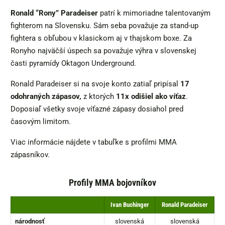
Ronald “Rony” Paradeiser
patrí k mimoriadne talentovaným
fighterom na Slovensku. Sám seba považuje za stand-up
fightera s obľubou v klasickom aj v thajskom boxe. Za
Ronyho najväčší úspech sa považuje výhra v slovenskej
časti pyramídy Oktagon Underground.
Ronald Paradeiser si na svoje konto zatiaľ pripísal
17
odohraných zápasov,
z ktorých
11x odišiel ako víťaz
.
Doposiaľ všetky svoje víťazné zápasy dosiahol pred
časovým limitom.
Viac informácie nájdete v tabuľke s profilmi MMA
zápasníkov.
Profily MMA bojovníkov
Ivan Buchinger
Ronald Paradeiser
národnosť
slovenská
slovenská