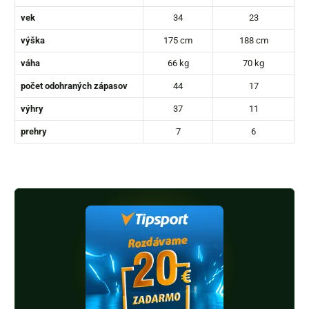
vek
34
23
výška
175 cm
188 cm
váha
66 kg
70 kg
počet odohraných zápasov
44
17
výhry
37
11
prehry
7
6