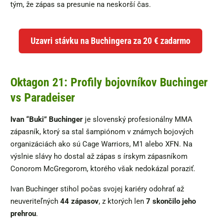
tým, že zápas sa presunie na neskorší čas.
Uzavri stávku na Buchingera za 20 € zadarmo
Oktagon 21: Profily bojovníkov Buchinger
vs Paradeiser
Ivan “Buki” Buchinger
je slovenský profesionálny MMA
zápasník, ktorý sa stal šampiónom v známych bojových
organizáciách ako sú Cage Warriors, M1 alebo XFN. Na
výslnie slávy ho dostal až zápas s írskym zápasníkom
Conorom McGregorom, ktorého však nedokázal poraziť.
Ivan Buchinger stihol počas svojej kariéry odohrať až
neuveriteľných
44 zápasov
, z ktorých len
7 skončilo jeho
prehrou
.