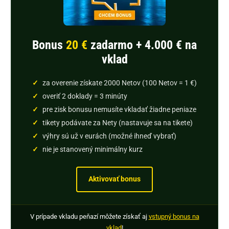
Bonus
20 €
zadarmo + 4.000 € na
vklad
za overenie získate 2000 Netov (100 Netov = 1 €)
overiť 2 doklady = 3 minúty
pre zisk bonusu nemusíte vkladať žiadne peniaze
tikety podávate za Nety (nastavuje sa na tikete)
výhry sú už v eurách (možné ihneď vybrať)
nie je stanovený minimálny kurz
Aktivovať bonus
V prípade vkladu peňazí môžete získať aj
vstupný bonus na
vklad
!