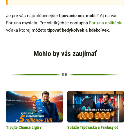
Je pre vás najobľúbenejšie
tipovanie cez mobil
? Aj na vás
Fortuna myslela. Pre všetkých je dostupná
Fortuna aplikácia
vďaka ktorej môžete
tipovať kedykoľvek a kdekoľvek
.
Mohlo by vás zaujímať
Tipujte Chance Ligu v
Súťaže Tipovačka a Fantasy od