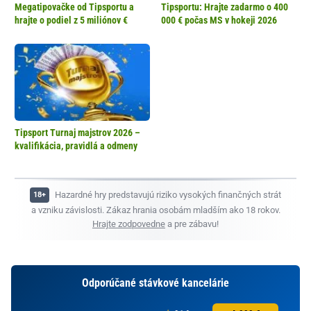
Megatipovačke od Tipsportu a
Tipsportu: Hrajte zadarmo o 400
hrajte o podiel z 5 miliónov €
000 € počas MS v hokeji 2026
Tipsport Turnaj majstrov 2026 –
kvalifikácia, pravidlá a odmeny
Hazardné hry predstavujú riziko vysokých finančných strát
a vzniku závislosti. Zákaz hrania osobám mladším ako 18 rokov.
Hrajte zodpovedne
a pre zábavu!
Odporúčané stávkové kancelárie