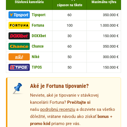
Stávková kancelária
Maximálna výhra
zápasov na tikete
Tipsport
60
350.000 €
Fortuna
100
1.000.000 €
DOXXbet
30
150.000 €
Chance
60
350.000 €
Niké
50
300.000 €
TIPOS
50
150.000 €
Aké je Fortuna tipovanie?
Neviete, aké je tipovanie v stávkovej
kancelárii Fortuna?
Prečítajte si
našu
podrobnú recenziu
a dozviete sa všetko
dôležité, vrátane návodu ako získať
bonus
+
promo kód
priamo pre vás.