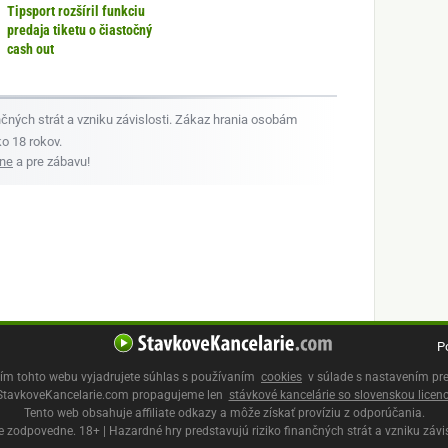
Tipsport rozšíril funkciu
predaja tiketu o čiastočný
cash out
čných strát a vzniku závislosti. Zákaz hrania osobám
o 18 rokov.
dne
a pre zábavu!
P
ím tohto webu vyjadrujete súhlas s používaním
cookies
v súlade s nastavením pre
StavkoveKancelarie.com propagujeme len
stávkové kancelárie so slovenskou licen
Tento web obsahuje affiliate odkazy a môže získať províziu z odporúčania.
e zodpovedne. 18+ | Hazardné hry predstavujú riziko finančných strát a vzniku závis