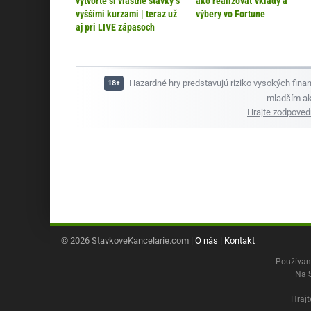
vytvorte si vlastné stávky s
ako realizovať vklady a
vyššími kurzami | teraz už
výbery vo Fortune
aj pri LIVE zápasoch
Hazardné hry predstavujú riziko vysokých finan
mladším ak
Hrajte zodpove
© 2026 StavkoveKancelarie.com |
O nás
|
Kontakt
Používan
Na 
Hrajt