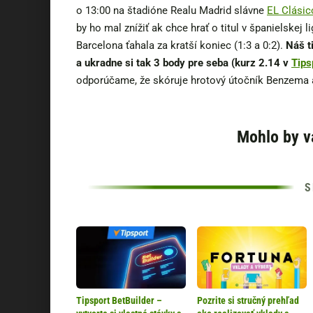
o 13:00 na štadióne Realu Madrid slávne
EL Clásic
by ho mal znížiť ak chce hrať o titul v španielskej l
Barcelona ťahala za kratší koniec (1:3 a 0:2).
Náš t
a ukradne si tak 3 body pre seba (kurz 2.14 v
Tips
odporúčame, že skóruje hrotový útočník Benzema
Mohlo by v
Tipsport BetBuilder –
Pozrite si stručný prehľad