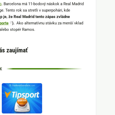
o
. Barcelona má 11-bodový náskok a Real Madrid
ige. Tento rok sa stretli v superpohári, kde
ip je, že Real Madrid tento zápas zvládne
porte
).
Ako alternatívnu stávku za menší vklad
 alebo stopér Ramos.
ás zaujímať