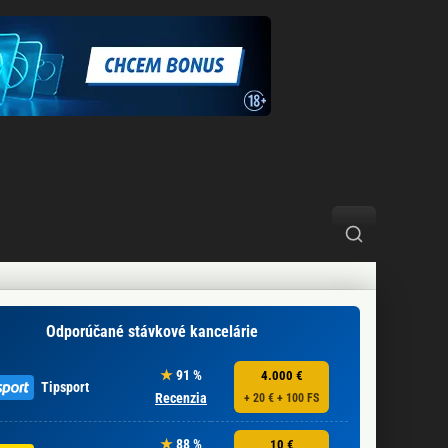
Odporúčané stávkové kancelárie
91 %
4.000 €
Tipsport
Recenzia
+ 20 € + 100 FS
88 %
10 €