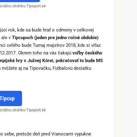
ciálnu stránku Tipsport.sk
júci rok, kde sa bude hrať o odmeny v celkovej
 ale v
Tipcupoch (jeden pre jedno ročné obdobie)
nci celého bude Turnaj majstrov 2018, kde si víťaz
6.12.2017. Okrem toho na vás čakajú
voľby českého
ympijské hry v Južnej Kórei, pokračovať to bude MS
sa môžete aj na Tipovačku, Futbalovú desiatku
Tipcup
ciálnu stránku Tipsport.sk
po sebe, pretože deň pred Vianocami vypukne