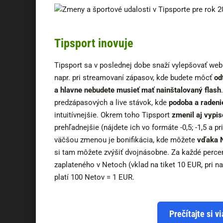
Tipsport inovuje
Tipsport sa v poslednej dobe snaží vylepšovať web 
napr. pri streamovaní zápasov, kde budete môcť
od
a hlavne nebudete musieť mať nainštalovaný flash
predzápasových a live stávok, kde
podoba a radenie
intuitívnejšie. Okrem toho Tipsport
zmenil aj vypi
prehľadnejšie (nájdete ich vo formáte -0,5; -1,5 a
väčšou zmenou je bonifikácia, kde môžete
vďaka N
si tam môžete zvýšiť dvojnásobne. Za každé perce
zaplateného v Netoch (vklad na tiket 10 EUR, pri n
platí 100 Netov = 1 EUR.
Prečítajte si vi