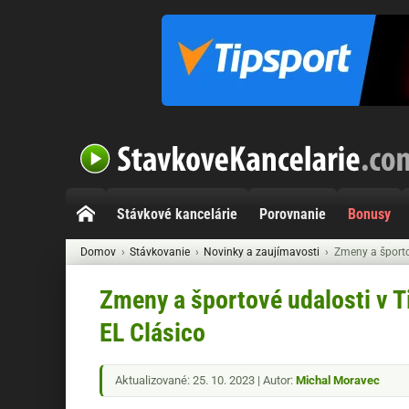
Stávkové kancelárie
Porovnanie
Bonusy
Domov
Stávkovanie
Novinky a zaujímavosti
Zmeny a športov
Zmeny a športové udalosti v Ti
EL Clásico
Aktualizované: 25. 10. 2023 | Autor:
Michal Moravec