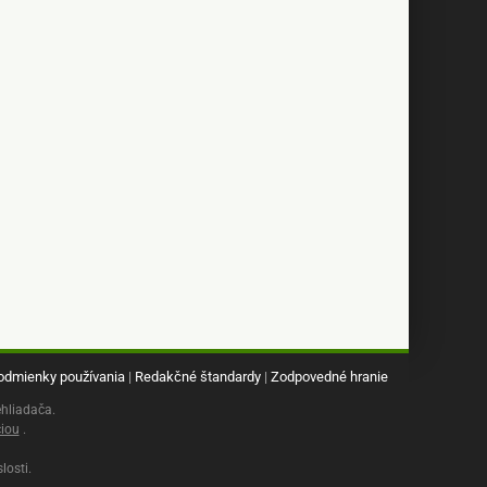
odmienky používania
|
Redakčné štandardy
|
Zodpovedné hranie
hliadača.
ciou
.
losti.