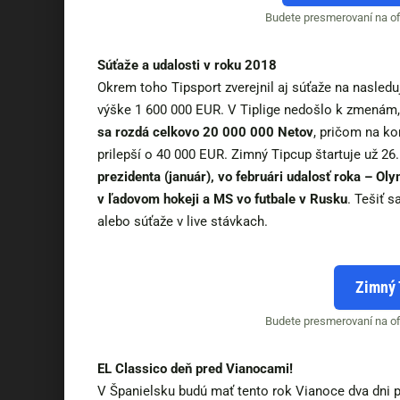
Budete presmerovaní na ofi
Súťaže a udalosti v roku 2018
Okrem toho Tipsport zverejnil aj súťaže na nasledu
výške 1 600 000 EUR. V Tiplige nedošlo k zmenám,
sa rozdá celkovo 20 000 000 Netov
, pričom na ko
prilepší o 40 000 EUR. Zimný Tipcup štartuje už 2
prezidenta (január), vo februári udalosť roka – Ol
v ľadovom hokeji a MS vo futbale v Rusku
. Tešiť 
alebo súťaže v live stávkach.
Zimný 
Budete presmerovaní na ofi
EL Classico deň pred Vianocami!
V Španielsku budú mať tento rok Vianoce dva dni 