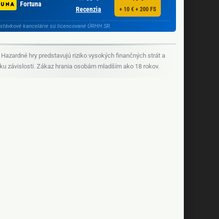
Fortuna
Recenzia
+ 10 € + 200 FS
stávkové kancelárie sú licencované ÚRHH SR.
Hazardné hry predstavujú riziko vysokých finančných strát a
iku závislosti. Zákaz hrania osobám mladším ako 18 rokov.