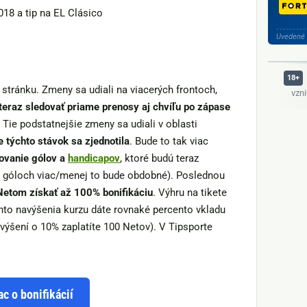
Uvedené 
stránku. Zmeny sa udiali na viacerých frontoch,
vzn
teraz sledovať priame prenosy aj chvíľu po zápase
. Tie podstatnejšie zmeny sa udiali v oblasti
 týchto stávok sa zjednotila
. Bude to tak viac
sovanie gólov a
handicapov
, ktoré budú teraz
 pri góloch viac/menej to bude obdobné). Poslednou
etom získať až 100% bonifikáciu
. Výhru na tikete
nto navýšenia kurzu dáte rovnaké percento vkladu
avýšení o 10% zaplatíte 100 Netov). V Tipsporte
ac o bonifikácií