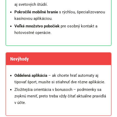
aj svetových štúdií.
Pokročilé mobilné hranie
s rýchlou, špecializovanou
kasínovou aplikáciou.
Veľké množstvo pobočiek
pre osobný kontakt a
hotovostné operácie.
Nevýhody
Oddelená aplikácia
– ak chcete hrať automaty aj
tipovať šport, musíte si stiahnuť dve rôzne aplikácie.
Zložitejšia orientácia v bonusoch – podmienky sa
zvyknú meniť, preto treba vždy čítať aktuálne pravidlá
v účte.