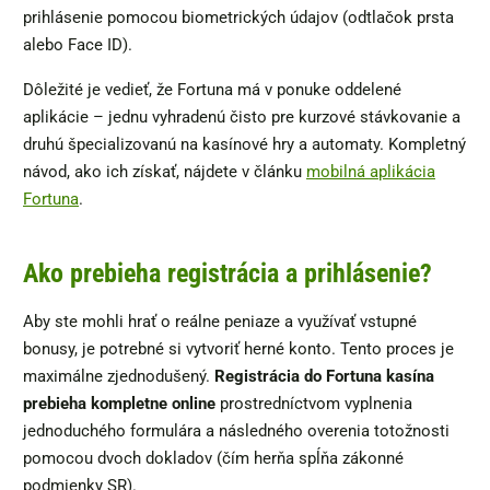
prihlásenie pomocou biometrických údajov (odtlačok prsta
alebo Face ID).
Dôležité je vedieť, že Fortuna má v ponuke oddelené
aplikácie – jednu vyhradenú čisto pre kurzové stávkovanie a
druhú špecializovanú na kasínové hry a automaty. Kompletný
návod, ako ich získať, nájdete v článku
mobilná aplikácia
Fortuna
.
Ako prebieha registrácia a prihlásenie?
Aby ste mohli hrať o reálne peniaze a využívať vstupné
bonusy, je potrebné si vytvoriť herné konto. Tento proces je
maximálne zjednodušený.
Registrácia do Fortuna kasína
prebieha kompletne online
prostredníctvom vyplnenia
jednoduchého formulára a následného overenia totožnosti
pomocou dvoch dokladov (čím herňa spĺňa zákonné
podmienky SR).