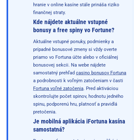
hranie v online kasíne stále prináša riziko
finančnej straty.
Kde nájdete aktuálne vstupné
bonusy a free spiny vo Fortune?
Aktuálne vstupné ponuky, podmienky a
prípadné bonusové zmeny si vždy overte
priamo vo Fortuna účte alebo v oficiálnej
bonusovej sekcii. Na webe nájdete
samostatný prehľad
casino bonusov Fortuna
a podrobnosti k voľným zatočeniam v časti
Fortuna voľné zatočenia
. Pred aktiváciou
skontrolujte počet spinov, hodnotu jedného
spinu, podporenú hru, platnosť a pravidlá
pretočenia.
Je mobilná aplikácia iFortuna kasína
samostatná?