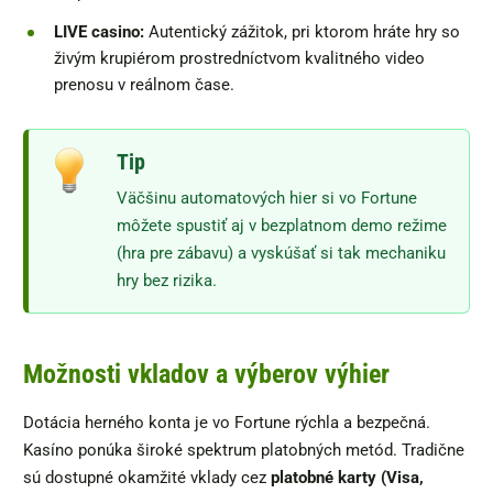
LIVE casino:
Autentický zážitok, pri ktorom hráte hry so
živým krupiérom prostredníctvom kvalitného video
prenosu v reálnom čase.
Tip
Väčšinu automatových hier si vo Fortune
môžete spustiť aj v bezplatnom demo režime
(hra pre zábavu) a vyskúšať si tak mechaniku
hry bez rizika.
Možnosti vkladov a výberov výhier
Dotácia herného konta je vo Fortune rýchla a bezpečná.
Kasíno ponúka široké spektrum platobných metód. Tradične
sú dostupné okamžité vklady cez
platobné karty (Visa,