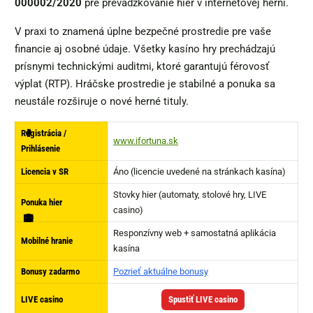
000002/2020
pre prevádzkovanie hier v internetovej herni.
V praxi to znamená úplne bezpečné prostredie pre vaše
financie aj osobné údaje. Všetky kasíno hry prechádzajú
prísnymi technickými auditmi, ktoré garantujú férovosť
výplat (RTP). Hráčske prostredie je stabilné a ponuka sa
neustále rozširuje o nové herné tituly.
🥊
Registrácia /
www.ifortuna.sk
Prihlásenie
Licencia v SR
Áno (licencie uvedené na stránkach kasína)
Stovky hier (automaty, stolové hry, LIVE
Ponuka hier
casino)
⏰
🎰
📱
🤑
🎲
Responzívny web + samostatná aplikácia
Mobilné hranie
kasína
Bonusy zadarmo
Pozrieť aktuálne bonusy
LIVE casino
Spustiť LIVE casino