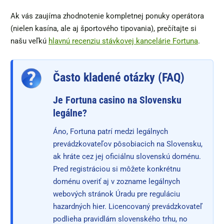
Ak vás zaujíma zhodnotenie kompletnej ponuky operátora
(nielen kasína, ale aj športového tipovania), prečítajte si
našu veľkú
hlavnú recenziu stávkovej kancelárie Fortuna
.
Často kladené otázky (FAQ)
Je Fortuna casino na Slovensku
legálne?
Áno, Fortuna patrí medzi legálnych
prevádzkovateľov pôsobiacich na Slovensku,
ak hráte cez jej oficiálnu slovenskú doménu.
Pred registráciou si môžete konkrétnu
doménu overiť aj v zozname legálnych
webových stránok Úradu pre reguláciu
hazardných hier. Licencovaný prevádzkovateľ
podlieha pravidlám slovenského trhu, no