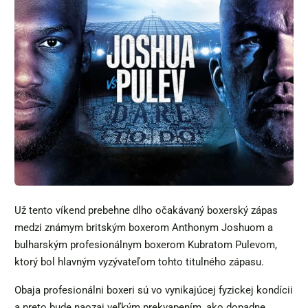
Už tento víkend prebehne dlho očakávaný boxerský zápas
medzi známym britským boxerom Anthonym Joshuom a
bulharským profesionálnym boxerom Kubratom Pulevom,
ktorý bol hlavným vyzývateľom tohto titulného zápasu.
Obaja profesionálni boxeri sú vo vynikajúcej fyzickej kondícii
a preto bude naozaj veľkým prekvapením, ako dopadne