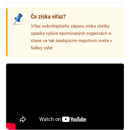
Čo získa víťaz?
Víťaz sobotňajšieho zápasu získa všetky
opasky vyššie spomínaných organizácií a
stane sa tak úradujúcim majstrom sveta v
ťažkej váhe.