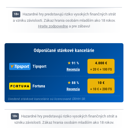
Hazardné hry predstavujú riziko vysokých finančných strát
a vzniku závislosti. Zákaz hrania osobám mladším ako 18 rokov.
Hrajte zodpovedne
a pre zábavu!
Odporúčané stávkové kancelárie
91 %
4.000 €
Tipsport
Recenzia
+ 20 € + 100 FS
88 %
10 €
Fortuna
Recenzia
+ 10 € + 200 FS
Uvedené stávkové kancelárie sú licencované ÚRHH SR.
Hazardné hry predstavujú riziko vysokých finančných strát a
vzniku závislosti. Zákaz hrania osobám mladším ako 18 rokov.