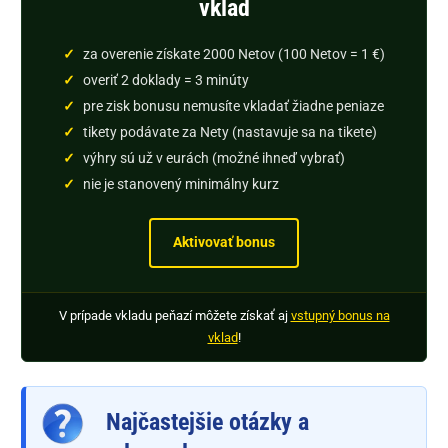
vklad
za overenie získate 2000 Netov (100 Netov = 1 €)
overiť 2 doklady = 3 minúty
pre zisk bonusu nemusíte vkladať žiadne peniaze
tikety podávate za Nety (nastavuje sa na tikete)
výhry sú už v eurách (možné ihneď vybrať)
nie je stanovený minimálny kurz
Aktivovať bonus
V prípade vkladu peňazí môžete získať aj
vstupný bonus na
vklad
!
Najčastejšie otázky a