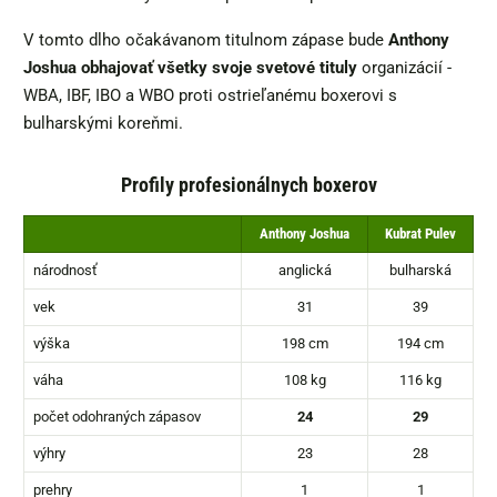
V tomto dlho očakávanom titulnom zápase bude
Anthony
Joshua obhajovať všetky svoje svetové tituly
organizácií -
WBA, IBF, IBO a WBO proti ostrieľanému boxerovi s
bulharskými koreňmi.
Profily profesionálnych boxerov
Anthony Joshua
Kubrat Pulev
národnosť
anglická
bulharská
vek
31
39
výška
198 cm
194 cm
váha
108 kg
116 kg
počet odohraných zápasov
24
29
výhry
23
28
prehry
1
1