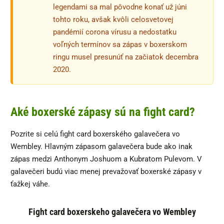
legendami sa mal pôvodne konať už júni
tohto roku, avšak kvôli celosvetovej
pandémií corona vírusu a nedostatku
voľných termínov sa zápas v boxerskom
ringu musel presunúť na začiatok decembra
2020.
Aké boxerské zápasy sú na fight card?
Pozrite si celú fight card boxerského galavečera vo
Wembley. Hlavným zápasom galavečera bude ako inak
zápas medzi Anthonym Joshuom a Kubratom Pulevom. V
galavečeri budú viac menej prevažovať boxerské zápasy v
ťažkej váhe.
Fight card boxerskeho galavečera vo Wembley