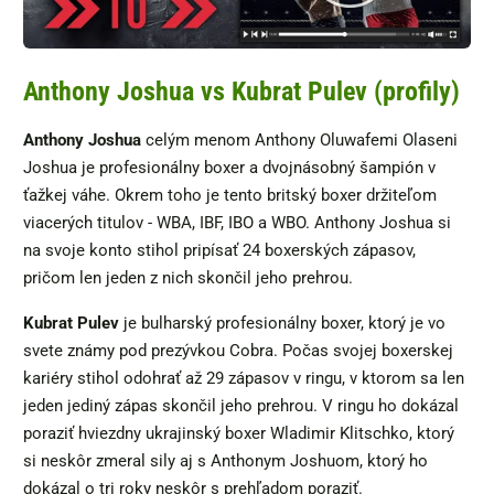
Anthony Joshua vs Kubrat Pulev (profily)
Anthony Joshua
celým menom Anthony Oluwafemi Olaseni
Joshua je profesionálny boxer a dvojnásobný šampión v
ťažkej váhe. Okrem toho je tento britský boxer držiteľom
viacerých titulov - WBA, IBF, IBO a WBO. Anthony Joshua si
na svoje konto stihol pripísať 24 boxerských zápasov,
pričom len jeden z nich skončil jeho prehrou.
Kubrat Pulev
je bulharský profesionálny boxer, ktorý je vo
svete známy pod prezývkou Cobra. Počas svojej boxerskej
kariéry stihol odohrať až 29 zápasov v ringu, v ktorom sa len
jeden jediný zápas skončil jeho prehrou. V ringu ho dokázal
poraziť hviezdny ukrajinský boxer Wladimir Klitschko, ktorý
si neskôr zmeral sily aj s Anthonym Joshuom, ktorý ho
dokázal o tri roky neskôr s prehľadom poraziť.