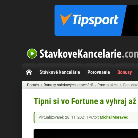
Stávkové kancelárie
Porovnanie
Bonusy
Domov
Bonusy stávkových kancelárií
Promo akcie
Bonusové
Tipni si vo Fortune a vyhraj až
Aktualizované: 28. 11. 2021 | Autor:
Michal Moravec