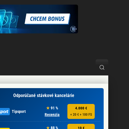
Odporúčané stávkové kancelárie
91 %
4.000 €
Tipsport
Recenzia
+ 20 € + 100 FS
88 %
10 €