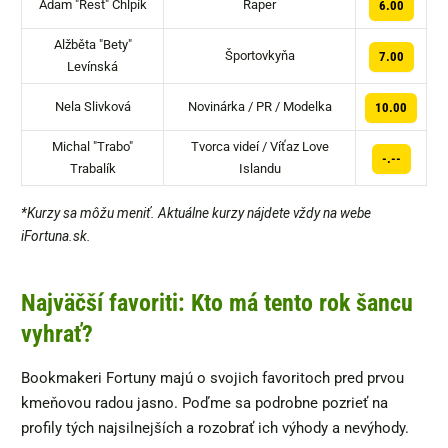
Adam "Rest" Chlpík
Raper
6.00
Alžběta "Bety"
Športovkyňa
7.00
Levínská
Nela Slivková
Novinárka / PR / Modelka
10.00
Michal "Trabo"
Tvorca videí / Víťaz Love
-.--
Trabalík
Islandu
*Kurzy sa môžu meniť. Aktuálne kurzy nájdete vždy na webe
iFortuna.sk.
Najväčší favoriti: Kto má tento rok šancu
vyhrať?
Bookmakeri Fortuny majú o svojich favoritoch pred prvou
kmeňovou radou jasno. Poďme sa podrobne pozrieť na
profily tých najsilnejších a rozobrať ich výhody a nevýhody.