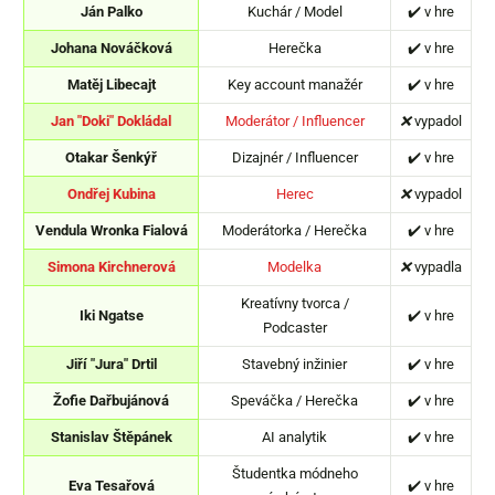
Ján Palko
Kuchár / Model
✔️ v hre
Johana Nováčková
Herečka
✔️ v hre
Matěj Libecajt
Key account manažér
✔️ v hre
Jan "Doki" Dokládal
Moderátor / Influencer
❌
vypadol
Otakar Šenkýř
Dizajnér / Influencer
✔️ v hre
Ondřej Kubina
Herec
❌
vypadol
Vendula Wronka Fialová
Moderátorka / Herečka
✔️ v hre
Simona Kirchnerová
Modelka
❌
vypadla
Kreatívny tvorca /
Iki Ngatse
✔️ v hre
Podcaster
Jiří "Jura" Drtil
Stavebný inžinier
✔️ v hre
Žofie Dařbujánová
Speváčka / Herečka
✔️ v hre
Stanislav Štěpánek
AI analytik
✔️ v hre
Študentka módneho
Eva Tesařová
✔️ v hre