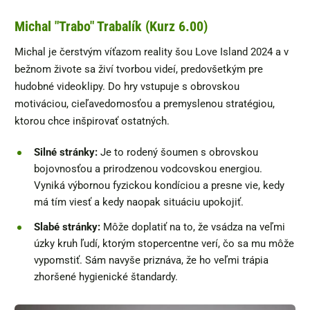
Michal "Trabo" Trabalík (Kurz 6.00)
Michal je čerstvým víťazom reality šou Love Island 2024 a v
bežnom živote sa živí tvorbou videí, predovšetkým pre
hudobné videoklipy. Do hry vstupuje s obrovskou
motiváciou, cieľavedomosťou a premyslenou stratégiou,
ktorou chce inšpirovať ostatných.
Silné stránky:
Je to rodený šoumen s obrovskou
bojovnosťou a prirodzenou vodcovskou energiou.
Vyniká výbornou fyzickou kondíciou a presne vie, kedy
má tím viesť a kedy naopak situáciu upokojiť.
Slabé stránky:
Môže doplatiť na to, že vsádza na veľmi
úzky kruh ľudí, ktorým stopercentne verí, čo sa mu môže
vypomstiť. Sám navyše priznáva, že ho veľmi trápia
zhoršené hygienické štandardy.