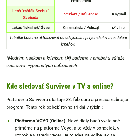
návrhárstva
Leoš "rošťák Svobík"
Študent / Influencer
❌
vypadl
Svoboda
Lukáš "lukishek" Švec
Kriminalista / Policajt
✔️ v hre
Tabuľku budeme aktualizovať po odvysielaní prvých dielov a rozdelení
kmeňov.
*Modrým riadkom a krížikom (❌) budeme v priebehu súťaže
označovať vypadnutých súťažiacich.
Kde sledovať Survivor v TV a online?
Piata séria Survivoru štartuje 23. februára a prináša nabitejší
program. Tento rok pobeží rovno tri dni v týždni:
Platforma VOYO (Online):
Nové diely budú vysielané
primárne na platforme Voyo, a to vždy v pondelok, v
utorok a v stredu večer. Je to ideálna voľba, ak sa