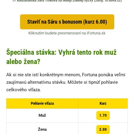
IT konzultantka Sára Trnková sa nebojí žiadnej výzvy (zdroj: tv.nova.cz)
Staviť na Sáru s bonusom (kurz 6.00)
Kliknutím budete presmerovaní na iFortuna.sk
Špeciálna stávka: Vyhrá tento rok muž
alebo žena?
Ak si nie ste istí konkrétnym menom, Fortuna ponúka veľmi
zaujímavú alternatívnu stávku. Môžete si tipnúť pohlavie
celkového víťaza.
Pohlavie víťaza
Kurz
Muž
1.70
Žena
2.00