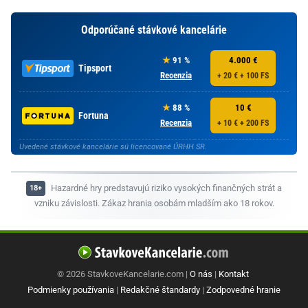
Odporúčané stávkové kancelárie
91 %
4.000 €
Tipsport
Recenzia
+ 20 € + 100 FS
88 %
10 €
Fortuna
Recenzia
+ 10 € + 200 FS
Uvedené stávkové kancelárie sú licencované ÚRHH SR.
Hazardné hry predstavujú riziko vysokých finančných strát a
vzniku závislosti. Zákaz hrania osobám mladším ako 18 rokov.
© 2026 StavkoveKancelarie.com |
O nás
|
Kontakt
Podmienky používania
|
Redakčné štandardy
|
Zodpovedné hranie