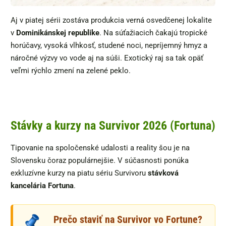
Aj v piatej sérii zostáva produkcia verná osvedčenej lokalite
v
Dominikánskej republike
. Na súťažiacich čakajú tropické
horúčavy, vysoká vlhkosť, studené noci, nepríjemný hmyz a
náročné výzvy vo vode aj na súši. Exotický raj sa tak opäť
veľmi rýchlo zmení na zelené peklo.
Stávky a kurzy na Survivor 2026 (Fortuna)
Tipovanie na spoločenské udalosti a reality šou je na
Slovensku čoraz populárnejšie. V súčasnosti ponúka
exkluzívne kurzy na piatu sériu Survivoru
stávková
kancelária Fortuna
.
Prečo staviť na Survivor vo Fortune?