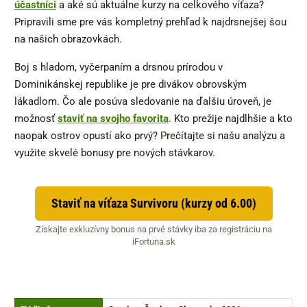
účastníci
a aké sú aktuálne kurzy na celkového víťaza?
Pripravili sme pre vás kompletný prehľad k najdrsnejšej šou
na našich obrazovkách.
Boj s hladom, vyčerpaním a drsnou prírodou v
Dominikánskej republike je pre divákov obrovským
lákadlom. Čo ale posúva sledovanie na ďalšiu úroveň, je
možnosť
staviť na svojho favorita
. Kto prežije najdlhšie a kto
naopak ostrov opustí ako prvý? Prečítajte si našu analýzu a
využite skvelé bonusy pre nových stávkarov.
Staviť na víťaza Survivoru (kurzy od 6.00)
Získajte exkluzívny bonus na prvé stávky iba za registráciu na
iFortuna.sk