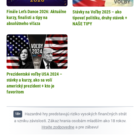
Finále Let's Dance 2026: Aktuálne
Stávky na Voľby 2025 – ako
kurzy, finalisti a tipy na
tipovať politiku, druhy stávok +
absolútneho víťaza
NAŠE TIPY
Prezidentské voľby USA 2024 –
stávky a kurzy, ako sa volí
americký prezident + kto je
favoritom
Hazardné hry predstavujú riziko vysokých finančných strát
a vzniku závislosti. Zákaz hrania osobám mladším ako 18 rokov.
Hrajte zodpovedne
a pre zábavu!