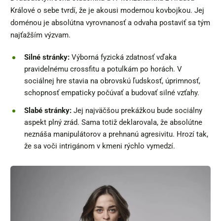
Králové o sebe tvrdí, že je akousi modernou kovbojkou. Jej
doménou je absolútna vyrovnanosť a odvaha postaviť sa tým
najťažším výzvam.
Silné stránky:
Výborná fyzická zdatnosť vďaka
pravidelnému crossfitu a potulkám po horách. V
sociálnej hre stavia na obrovskú ľudskosť, úprimnosť,
schopnosť empaticky počúvať a budovať silné vzťahy.
Slabé stránky:
Jej najväčšou prekážkou bude sociálny
aspekt plný zrád. Sama totiž deklarovala, že absolútne
neznáša manipulátorov a prehnanú agresivitu. Hrozí tak,
že sa voči intrigánom v kmeni rýchlo vymedzí.