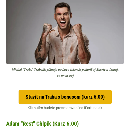
Michal "Trabo" Trabalík plánuje po Love Islande pokoriť aj Survivor (zdroj:
tv.nova.cz)
Staviť na Traba s bonusom (kurz 6.00)
Kliknutím budete presmerovaní na iFortuna.sk
Adam "Rest" Chlpík (Kurz 6.00)