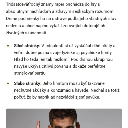
Tridsaťdeväťročný známy raper prichádza do hry s
absolútnym nadhľadom a zdravým sedliackym rozumom.
Drsné podmienky ho na ostrove podľa jeho vlastných slov
nedesia a chce naplno vyťažiť zo svojich doterajších
životných skúseností.
Silné stránky:
V minulosti si už vyskúšal dlhé pôsty a
veľmi dobre pozná svoje fyzické aj psychické limity.
Hlad ho teda len tak nezlomí. Pod drsnou škrupinou
navyše ukrýva citlivú povahu a dokáže perfektne
stmeľovať partiu.
Slabé stránky:
Jeho limitom môžu byť takzvané
nechutné skúšky a konzumácia hávede. Nechal sa totiž
počuť, že by napríklad nezvládol zjesť pavúka.