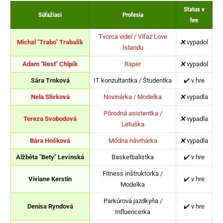
Status v
Súťažiaci
Profesia
hre
Tvorca videí / Víťaz Love
Michal "Trabo" Trabalík
❌
vypadol
Islandu
Adam "Rest" Chlpík
Raper
❌
vypadol
Sára Trnková
IT konzultantka / Študentka
✔️ v hre
Nela Slivková
Novinárka / Modelka
❌
vypadla
Pôrodná asistentka /
Tereza Svobodová
❌
vypadla
Letuška
Bára Hošková
Módna návrhárka
❌
vypadla
Alžběta "Bety" Levínská
Basketbalistka
✔️ v hre
Fitness inštruktorka /
Viviane Kerstin
✔️ v hre
Modelka
Parkúrová jazdkyňa /
Denisa Ryndová
✔️ v hre
Influencerka