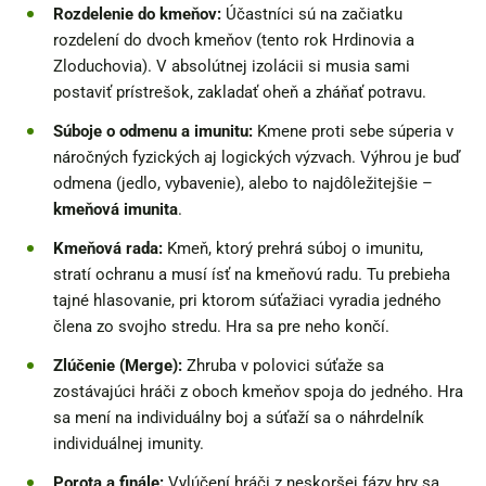
Rozdelenie do kmeňov:
Účastníci sú na začiatku
rozdelení do dvoch kmeňov (tento rok Hrdinovia a
Zloduchovia). V absolútnej izolácii si musia sami
postaviť prístrešok, zakladať oheň a zháňať potravu.
Súboje o odmenu a imunitu:
Kmene proti sebe súperia v
náročných fyzických aj logických výzvach. Výhrou je buď
odmena (jedlo, vybavenie), alebo to najdôležitejšie –
kmeňová imunita
.
Kmeňová rada:
Kmeň, ktorý prehrá súboj o imunitu,
stratí ochranu a musí ísť na kmeňovú radu. Tu prebieha
tajné hlasovanie, pri ktorom súťažiaci vyradia jedného
člena zo svojho stredu. Hra sa pre neho končí.
Zlúčenie (Merge):
Zhruba v polovici súťaže sa
zostávajúci hráči z oboch kmeňov spoja do jedného. Hra
sa mení na individuálny boj a súťaží sa o náhrdelník
individuálnej imunity.
Porota a finále:
Vylúčení hráči z neskoršej fázy hry sa