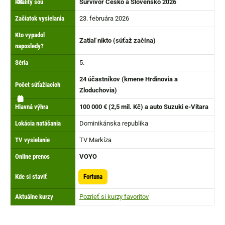
❌
Reality šou
Survivor Česko a Slovensko 2026
Začiatok vysielania
23. februára 2026
Kto vypadol
Zatiaľ nikto (súťaž začína)
naposledy?
Séria
5.
24 účastníkov (kmene Hrdinovia a
Počet súťažiacich
Zloduchovia)
🌴
📅
🔢
📍
📺
〽️
💰
➡️
✔️
🎬
Hlavná výhra
100 000 € (2,5 mil. Kč) a auto Suzuki e-Vitara
Lokácia natáčania
Dominikánska republika
TV vysielanie
TV Markíza
Online prenos
VOYO
Kde si staviť
Fortuna
Aktuálne kurzy
Pozrieť si kurzy favoritov