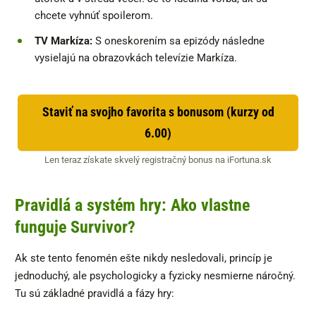
chcete vyhnúť spoilerom.
TV Markíza:
S oneskorením sa epizódy následne
vysielajú na obrazovkách televízie Markíza.
Staviť na svojho favorita s bonusom (kurzy od
6.00)
Len teraz získate skvelý registračný bonus na iFortuna.sk
Pravidlá a systém hry: Ako vlastne
funguje Survivor?
Ak ste tento fenomén ešte nikdy nesledovali, princíp je
jednoduchý, ale psychologicky a fyzicky nesmierne náročný.
Tu sú základné pravidlá a fázy hry: