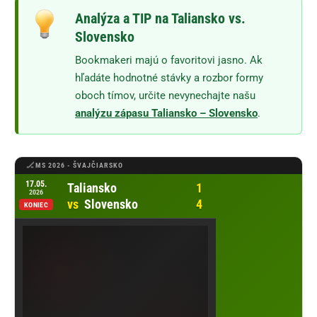
Analýza a TIP na Taliansko vs.
Slovensko
Bookmakeri majú o favoritovi jasno. Ak
hľadáte hodnotné stávky a rozbor formy
oboch tímov, určite nevynechajte našu
analýzu zápasu Taliansko – Slovensko
.
MS 2026 - ŠVAJČIARSKO
Otvoriť zápas Taliansko vs Slovensko na Tipsporte
17.05.
Taliansko
2026
vs
Slovensko
KONIEC