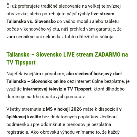
Či už preferujete tradičné sledovanie na veľkej televíznej
obrazovke, alebo potrebujete nájsť rýchly
live stream
Taliansko vs. Slovensko
do vášho mobilu alebo tabletu
počas víkendového výletu, náš prehľad vám garantuje, že
vám neunikne ani sekunda z tohto dôležitého súboja.
Taliansko – Slovensko LIVE stream ZADARMO na
TV Tipsport
Najefektívnejším spôsobom,
ako sledovať hokejový duel
Taliansko – Slovensko online
cez internet úplne bezplatne, je
využitie
internetovej televízie TV Tipsport
, ktorá dlhodobo
dominuje na trhu športových prenosov.
Všetky stretnutia z
MS v hokeji 2026
máte k dispozícii
v
špičkovej kvalite
bez dodatočných poplatkov. Jedinou
podmienkou pre odomknutie prenosov je bezplatná
registrácia. Ako obrovskú výhodu vnímame to, že každý