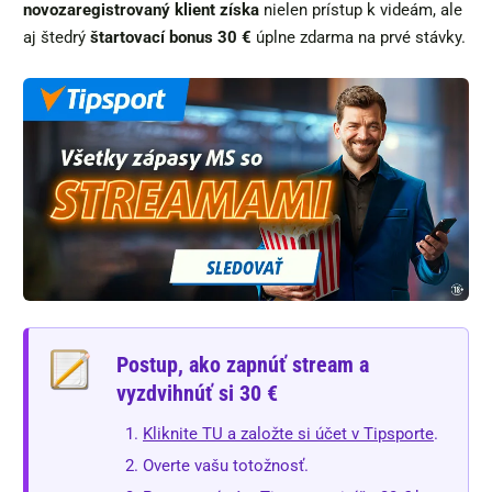
novozaregistrovaný klient získa
nielen prístup k videám, ale
aj štedrý
štartovací bonus 30 €
úplne zdarma na prvé stávky.
Postup, ako zapnúť stream a
vyzdvihnúť si 30 €
Kliknite TU a založte si účet v Tipsporte
.
Overte vašu totožnosť.