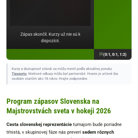
Zápas skončil. Kurzy už nie sú k
dispozícii.
(0:1, 0:1, 1:2)
Kurzy a dostupnosť stávok sa môžu meniť podľa aktuálnej ponuky
Tipsportu
. Niektoré odkazy môžu byť partnerské. Hranie je určené iba
osobám starším ako 18 rokov. Hrajte zodpovedne.
Program zápasov Slovenska na
Majstrovstvách sveta v hokeji 2026
Cesta slovenskej reprezentácie
turnajom bude poriadne
tŕnistá, v skupinovej fáze nás preverí
sedem rôznych