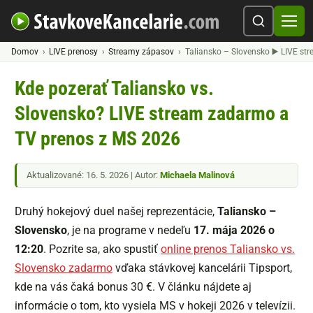
Domov
LIVE prenosy
Streamy zápasov
Taliansko – Slovensko ▶️ LIVE st
Kde pozerať Taliansko vs.
Slovensko? LIVE stream zadarmo a
TV prenos z MS 2026
Aktualizované: 16. 5. 2026 | Autor:
Michaela Malinová
Druhý hokejový duel našej reprezentácie,
Taliansko –
Slovensko
, je na programe v nedeľu
17. mája 2026 o
12:20
. Pozrite sa, ako spustiť
online prenos Taliansko vs.
Slovensko zadarmo
vďaka stávkovej kancelárii Tipsport,
kde na vás čaká bonus 30 €. V článku nájdete aj
informácie o tom, kto vysiela MS v hokeji 2026 v televízii.