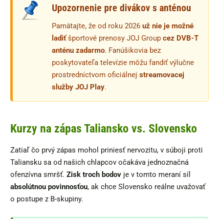
Upozornenie pre divákov s anténou
Pamätajte, že od roku 2026
už nie je možné
ladiť
športové prenosy JOJ Group
cez DVB-T
anténu zadarmo
. Fanúšikovia bez
poskytovateľa televízie môžu fandiť výlučne
prostredníctvom oficiálnej
streamovacej
služby JOJ Play
.
Kurzy na zápas Taliansko vs. Slovensko
Zatiaľ čo prvý zápas mohol priniesť nervozitu, v súboji proti
Taliansku sa od našich chlapcov očakáva jednoznačná
ofenzívna smršť.
Zisk troch bodov
je v tomto meraní síl
absolútnou povinnosťou
, ak chce Slovensko reálne uvažovať
o postupe z B-skupiny.