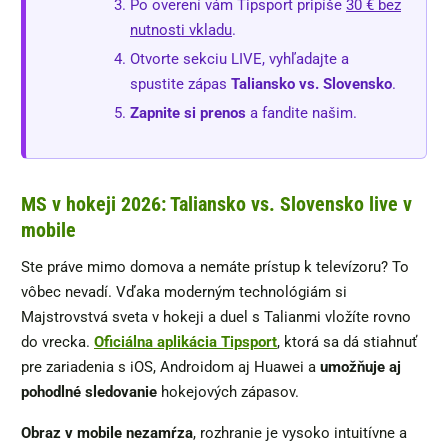
Po overení vám Tipsport pripíše
30 € bez
nutnosti vkladu
.
Otvorte sekciu LIVE, vyhľadajte a
spustite zápas
Taliansko vs. Slovensko
.
Zapnite si prenos
a fandite našim.
MS v hokeji 2026: Taliansko vs. Slovensko live v
mobile
Ste práve mimo domova a nemáte prístup k televízoru? To
vôbec nevadí. Vďaka moderným technológiám si
Majstrovstvá sveta v hokeji a duel s Talianmi vložíte rovno
do vrecka.
Oficiálna aplikácia Tipsport
, ktorá sa dá stiahnuť
pre zariadenia s iOS, Androidom aj Huawei a
umožňuje aj
pohodlné sledovanie
hokejových zápasov.
Obraz v mobile nezamŕza
, rozhranie je vysoko intuitívne a