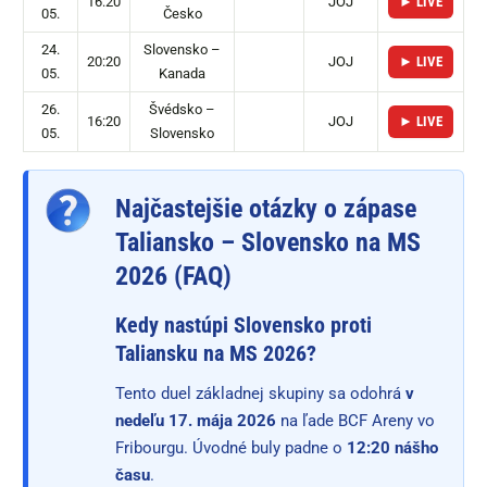
16:20
JOJ
► LIVE
05.
Česko
24.
Slovensko –
20:20
JOJ
► LIVE
05.
Kanada
26.
Švédsko –
16:20
JOJ
► LIVE
05.
Slovensko
Najčastejšie otázky o zápase
Taliansko – Slovensko na MS
2026 (FAQ)
Kedy nastúpi Slovensko proti
Taliansku na MS 2026?
Tento duel základnej skupiny sa odohrá
v
nedeľu 17. mája 2026
na ľade BCF Areny vo
Fribourgu. Úvodné buly padne o
12:20 nášho
času
.