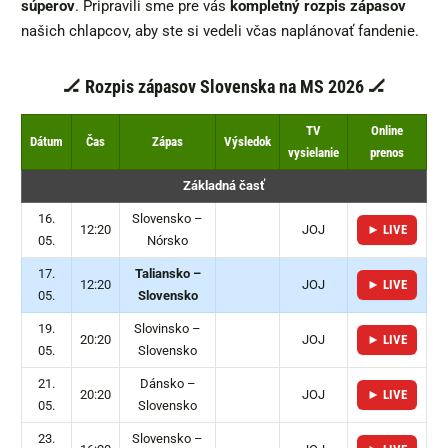
súperov
. Pripravili sme pre vás
kompletný rozpis zápasov
našich chlapcov, aby ste si vedeli včas naplánovať fandenie.
🏒 Rozpis zápasov Slovenska na MS 2026 🏒
TV
Online
Dátum
Čas
Zápas
Výsledok
vysielanie
prenos
Základná časť
16.
Slovensko –
12:20
JOJ
► LIVE
05.
Nórsko
17.
Taliansko –
12:20
JOJ
► LIVE
05.
Slovensko
19.
Slovinsko –
20:20
JOJ
► LIVE
05.
Slovensko
21.
Dánsko –
20:20
JOJ
► LIVE
05.
Slovensko
23.
Slovensko –