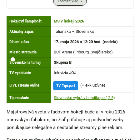
Zobraziť viac
Hokejový šampionát
MS v hokeji 2026
Aktuálny zápas
Taliansko – Slovensko
Dátum a čas
17. mája 2026 o 12:20 hod. (nedeľa)
Miesto stretnutia
BCF Arena (Fribourg, Švajčiarsko)
🏟️
👉
🏒
⏰
🔴
📺
⏩
▶️
Slovensko na turnaji
Skupina B
TV vysielanie
televízia JOJ
LIVE stream online
TV Tipsport
(⭐ exkluzívne)
Tip redakcie
Slovensko vyhrá v hendikepe (-2.5)
Majstrovstvá sveta v ľadovom hokeji bude aj v roku 2026
obrovským ťahákom, čo žiaľ priťahuje aj podvodné weby
ponúkajúce nelegálne a nestabilné streamy plné reklám.