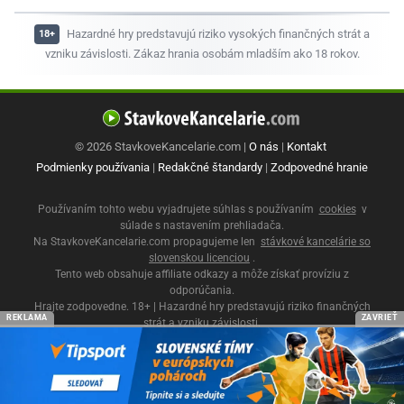
Hazardné hry predstavujú riziko vysokých finančných strát a
vzniku závislosti. Zákaz hrania osobám mladším ako 18 rokov.
© 2026 StavkoveKancelarie.com |
O nás
|
Kontakt
Podmienky používania
|
Redakčné štandardy
|
Zodpovedné hranie
Používaním tohto webu vyjadrujete súhlas s používaním
cookies
v
súlade s nastavením prehliadača.
Na StavkoveKancelarie.com propagujeme len
stávkové kancelárie so
slovenskou licenciou
.
Tento web obsahuje affiliate odkazy a môže získať províziu z
odporúčania.
Hrajte zodpovedne. 18+ | Hazardné hry predstavujú riziko finančných
REKLAMA
ZAVRIEŤ
strát a vzniku závislosti.
Ministerstvo financií SR
|
Úrad pre reguláciu hazardných hier
|
Zodpovedné
hranie 18+
|
Linka pomoci