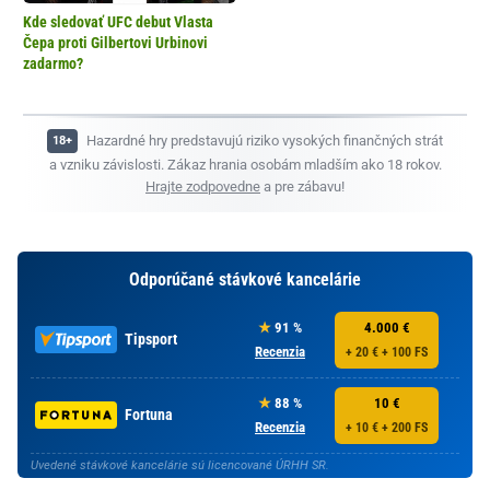
Kde sledovať UFC debut Vlasta
Čepa proti Gilbertovi Urbinovi
zadarmo?
Hazardné hry predstavujú riziko vysokých finančných strát
a vzniku závislosti. Zákaz hrania osobám mladším ako 18 rokov.
Hrajte zodpovedne
a pre zábavu!
Odporúčané stávkové kancelárie
91 %
4.000 €
Tipsport
Recenzia
+ 20 € + 100 FS
88 %
10 €
Fortuna
Recenzia
+ 10 € + 200 FS
Uvedené stávkové kancelárie sú licencované ÚRHH SR.