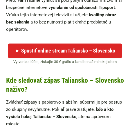
Preto vám radíme vyhnúť sa pochybným odkazom a zvoliť si
bezpečné internetové
vysielanie od spoločnosti Tipsport
.
Vďaka tejto internetovej televízii si užijete
kvalitný obraz
bez sekania
a to bez nutnosti platiť drahé predplatné u
operátorov.
► Spustiť online stream Taliansko – Slovensko
Vytvorte si účet, získajte 30 € grátis a fandite našim hokejistom
Kde sledovať zápas Taliansko – Slovensko
naživo?
Zvládnuť zápasy s papierovo slabšími súpermi je pre postup
zo skupiny nevyhnutné. Pokiaľ práve zisťujete,
kde a kto
vysiela hokej Taliansko – Slovensko
, ste na správnom
mieste.