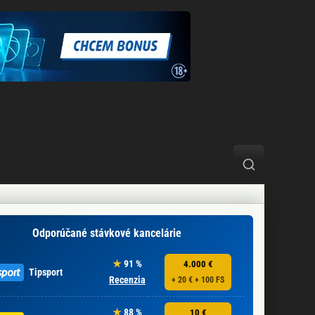
Odporúčané stávkové kancelárie
91 %
4.000 €
Tipsport
Recenzia
+ 20 € + 100 FS
88 %
10 €