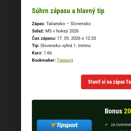
Súhrn zápasu a hlavný tip
Zápas:
Taliansko – Slovensko
Súťaž:
MS v hokeji 2026
Čas zápasu:
17. 05. 2026 o 12:20
Tip:
Slovensko vyhrá 1. tretinu
Kurz:
1.66
Bookmaker:
Tipsport
Staviť si na zápas T
Bonus
20
za overeni