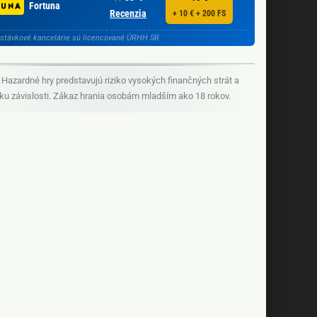
Fortuna
Recenzia
+ 10 € + 200 FS
stávkové kancelárie sú licencované ÚRHH SR.
Hazardné hry predstavujú riziko vysokých finančných strát a
iku závislosti. Zákaz hrania osobám mladším ako 18 rokov.