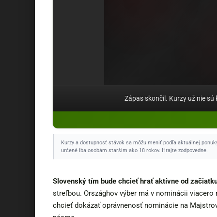
Zápas skončil. Kurzy už nie sú k
Kurzy a dostupnosť stávok sa môžu meniť podľa aktuálnej ponu
určené iba osobám starším ako 18 rokov. Hrajte zodpovedne.
Slovenský tím bude chcieť hrať aktívne od začiatk
streľbou. Országhov výber má v nominácii viacero 
chcieť dokázať oprávnenosť nominácie na Majstro