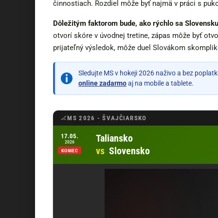
činnostiach. Rozdiel môže byť najmä v práci s puko
Dôležitým faktorom bude, ako rýchlo sa Slovensku 
otvorí skóre v úvodnej tretine, zápas môže byť otv
prijateľný výsledok, môže duel Slovákom skomplik
Sledujte MS v hokeji 2026 naživo a bez poplatko
online zadarmo
aj na mobile a tablete.
MS 2026 - ŠVAJČIARSKO
Otvoriť zápas Taliansko vs Slovensko na Tipsporte
17.05.
Taliansko
2026
vs
Slovensko
KONIEC