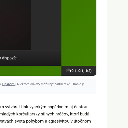
 dispozícii.
(0:1, 0:1, 1:2)
ky
Tipsportu
. Niektoré odkazy môžu byť partnerské. Hranie je
u
a vytvárať tlak vysokým napádaním aj častou
mladých korčuliarsky silných hráčov, ktorí budú
vstvách sveta pohybom a agresivitou v útočnom