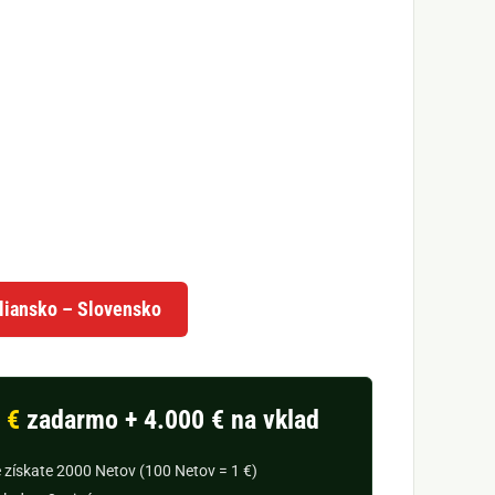
aliansko – Slovensko
 €
zadarmo + 4.000 € na vklad
e získate 2000 Netov (100 Netov = 1 €)