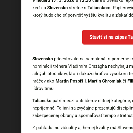
V nedeľu 17. 5. 2026 o 12:20
čaká slovenskú repr
keď sa
Slovensko
stretne s
Talianskom
. Papierový
ktorý bude chcieť potvrdiť vyššiu kvalitu a získať d
Staviť si na zápas T
Slovensko
pricestovalo na šampionát s pomerne 
nominácii trénera Vladimíra Országha nechýbajú ml
silných útočníkov, ktorí dokážu hrať vo vysokom t
hráčov ako
Martin Pospíšil
,
Martin Chromiak
či
Fi
lídrov tímu.
Taliansko
patrí medzi outsiderov elitnej kategórie
nepríjemné. Taliani sa zvyčajne prezentujú discipl
zabezpečenej obrany a spomaľovať tempo stretnutia
Z pohľadu individuality aj hernej kvality má Slove