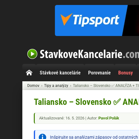
Stávkové kancelárie
Porovnanie
Bonusy
Domov
Tipy a analýzy
Taliansko – Slovensko ✅ ANALÝZA + T
Taliansko – Slovensko ✅ ANA
Aktualizované: 16. 5. 2026 | Autor:
Pavol Polák
Inšpirujte sa analýzami zápasov od ostatných