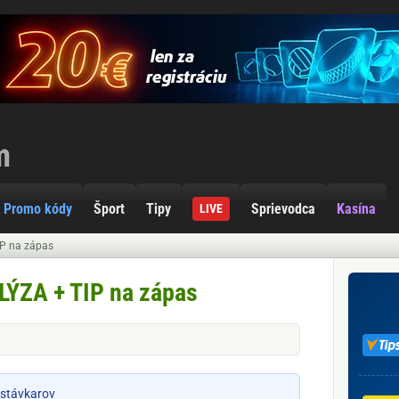
Promo kódy
Šport
Tipy
Sprievodca
Kasína
LIVE
IP na zápas
LÝZA + TIP na zápas
 stávkarov