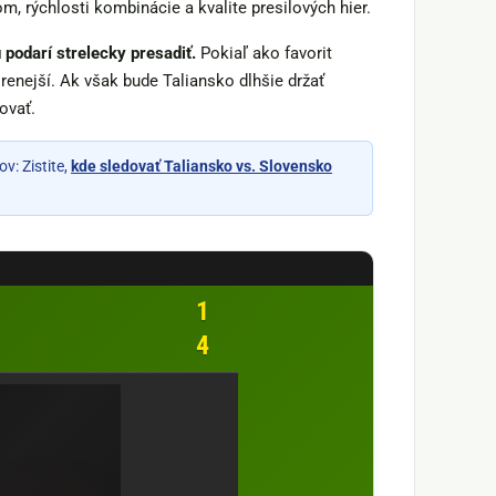
m, rýchlosti kombinácie a kvalite presilových hier.
podarí strelecky presadiť.
Pokiaľ ako favorit
orenejší. Ak však bude Taliansko dlhšie držať
ovať.
v: Zistite,
kde sledovať Taliansko vs. Slovensko