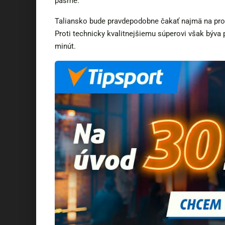
pásme.
Taliansko bude pravdepodobne čakať najmä na prot
Proti technicky kvalitnejšiemu súperovi však býva
minút.