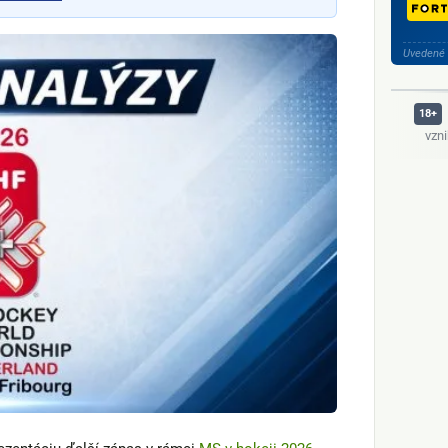
Uvedené 
vzn