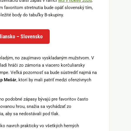
ezentáciu ďalší zápas v rámci
MS v hokeji 2026
,
m favoritom stretnutia bude opäť slovenský tím,
ôležité body do tabuľky B-skupiny.
aliansko – Slovensko
mladým, no zaujímavo vyskladaným mužstvom. V
adí hráči zo zámoria a viacero korčuliarsky
empe. Veľká pozornosť sa bude sústrediť najmä na
lip Mešár
, ktorí by mali patriť medzi ofenzívnych
, no podobné zápasy bývajú pre favoritov často
inovanou hrou, snažia sa vychádzať zo
, aby sa nedostávali pod tlak.
nsko navrch prakticky vo všetkých herných