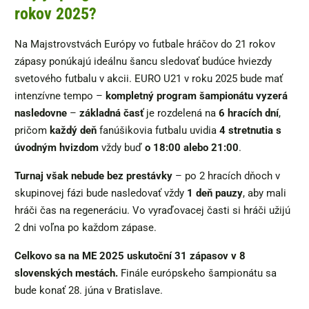
rokov 2025?
Na Majstrovstvách Európy vo futbale hráčov do 21 rokov
zápasy ponúkajú ideálnu šancu sledovať budúce hviezdy
svetového futbalu v akcii. EURO U21 v roku 2025 bude mať
intenzívne tempo –
kompletný program šampionátu vyzerá
nasledovne
–
základná časť
je rozdelená na
6 hracích dní
,
pričom
každý deň
fanúšikovia futbalu uvidia
4 stretnutia s
úvodným hvizdom
vždy buď
o 18:00 alebo 21:00
.
Turnaj však nebude bez prestávky
– po 2 hracích dňoch v
skupinovej fázi bude nasledovať vždy
1 deň pauzy
, aby mali
hráči čas na regeneráciu. Vo vyraďovacej časti si hráči užijú
2 dni voľna po každom zápase.
Celkovo sa na ME 2025 uskutoční 31 zápasov v 8
slovenských mestách.
Finále európskeho šampionátu sa
bude konať 28. júna v Bratislave.