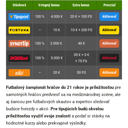
Stávková
Vstupný bonus
Extra bonus
Prevziať
100 %
4.000 €
20 € + 100 FS
Aktivovať
–
10 €
10 € + 200 FS
Aktivovať
100 %
2.000 €
40 €
Aktivovať
35 € + 3 €
100 %
5.000 €
Aktivovať
+ 75 FS
–
20 €
50 FS
Aktivovať
Futbalový šampionát hráčov do 21 rokov je príležitosťou
pre
samotných hráčov predviesť sa na medzinárodnej scéne, ale
aj šancou pre futbalových skautov a expertov sledovať
budúce hviezdy v akcii.
Pre tipujúcich budú skvelou
príležitosťou využiť svoje znalosti
a podať si stávky na
hodnotné kurzy alebo prekvapivé výsledky.