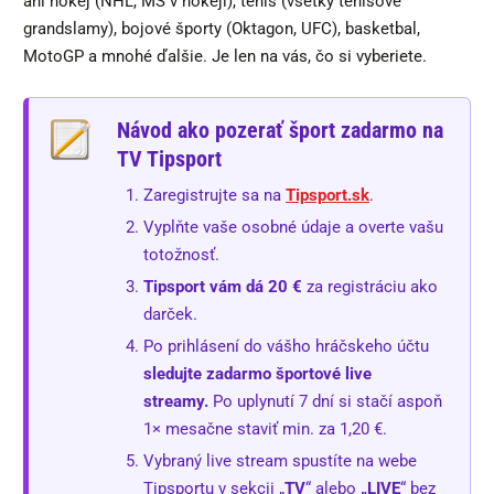
ani hokej (NHL, MS v hokeji), tenis (všetky tenisové
grandslamy), bojové športy (Oktagon, UFC), basketbal,
MotoGP a mnohé ďalšie. Je len na vás, čo si vyberiete.
Návod ako pozerať šport zadarmo na
TV Tipsport
Zaregistrujte sa na
Tipsport.sk
.
Vyplňte vaše osobné údaje a overte vašu
totožnosť.
Tipsport vám dá 20 €
za registráciu ako
darček.
Po prihlásení do vášho hráčskeho účtu
sledujte zadarmo športové live
streamy.
Po uplynutí 7 dní si stačí aspoň
1× mesačne staviť min. za 1,20 €.
Vybraný live stream spustíte na webe
Tipsportu v sekcii „
TV
“ alebo
„LIVE
“ bez