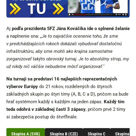
Aj
podľa prezidenta SFZ Jána Kováčika ide o splnené želanie
a naplnenie sna:
„Je to najväčšie ocenenie toho, že sme
v predchádzajúcich rokoch dokázali vybudovať dostatočnú
infraštruktúru, aby sme mohli ako krajina samostatne
zorganizovať takýto obrovský turnaj.
Je to absolútny strop, my
už nikdy nič väčšie nebudeme môcť organizovať.
"
Na turnaji sa predstaví 16 najlepších reprezentačných
výberov Európy
do 21 rokov, rozdelených do štyroch
základných skupín po štyri tímy (A, B, C a D), pričom sa bude
hrať systémom každý s každým na jeden zápas.
Každý tím
teda odohrá v základnej časti 3 zápasy
, pričom prvé 2 tímy
si zabezpečia postup do štvrťfinále.
Skupina A (SVK)
Skupina B (CZE)
Skupina C
Skupina D