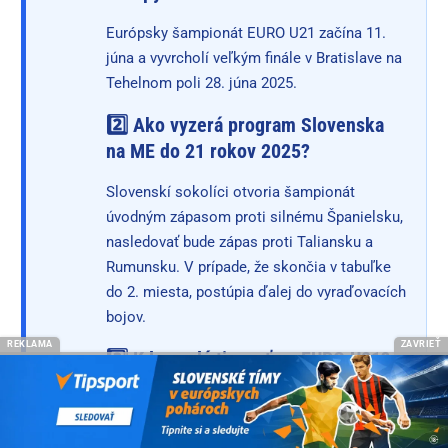
Európsky šampionát EURO U21 začína 11.
júna a vyvrcholí veľkým finále v Bratislave na
Tehelnom poli 28. júna 2025.
2️⃣ Ako vyzerá program Slovenska
na ME do 21 rokov 2025?
Slovenskí sokolíci otvoria šampionát
úvodným zápasom proti silnému Španielsku,
nasledovať bude zápas proti Taliansku a
Rumunsku. V prípade, že skončia v tabuľke
do 2. miesta, postúpia ďalej do vyraďovacích
bojov.
REKLAMA
ZAVRIEŤ
3️⃣ Kde sa dá tipovať na EURO U21?
Kurzy a stávky na európsky šampionát
futbalistov do 21 rokov nájdete v každej