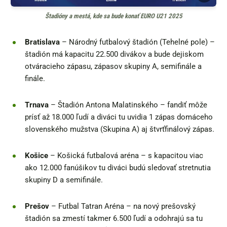
Štadióny a mestá, kde sa bude konať EURO U21 2025
Bratislava
– Národný futbalový štadión (Tehelné pole) –
štadión má kapacitu 22.500 divákov a bude dejiskom
otváracieho zápasu, zápasov skupiny A, semifinále a
finále.
Trnava
– Štadión Antona Malatinského – fandiť môže
prísť až 18.000 ľudí a diváci tu uvidia 1 zápas domáceho
slovenského mužstva (Skupina A) aj štvrťfinálový zápas.
Košice
– Košická futbalová aréna – s kapacitou viac
ako 12.000 fanúšikov tu diváci budú sledovať stretnutia
skupiny D a semifinále.
Prešov
– Futbal Tatran Aréna – na nový prešovský
štadión sa zmestí takmer 6.500 ľudí a odohrajú sa tu