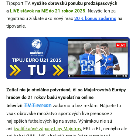
Tipsport TV,
využite obrovskú ponuku predzápasových
a
LIVE stávok na ME do 21 rokov 2025
. Navyše len za
registráciu získate ako nový hráč
20 € bonus zadarmo
na
tipovanie.
Zatiaľ nie je oficiálne potvrdené, či sa Majstrovstvá Európy
hráčov do 21 rokov budú vysielať na online
TV Tipsport
televízii
zadarmo a bez reklám. Nájdete tu
však obrovské množstvo športových live prenosov z
najlepších futbalových líg na svete. Výnimkou nie sú
ani
kvalifikačné zápasy Ligy Majstrov
, EKL a EL, nechýba ale