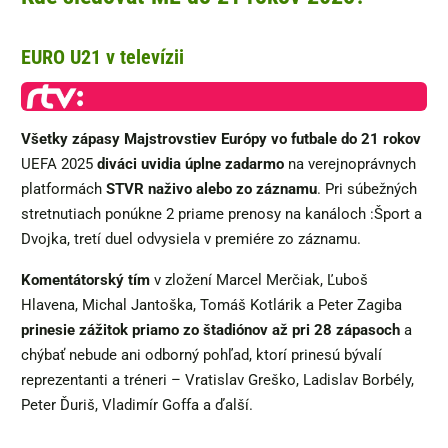
EURO U21 v televízii
Všetky zápasy Majstrovstiev Európy vo futbale do 21 rokov
UEFA 2025
diváci uvidia úplne zadarmo
na verejnoprávnych
platformách
STVR naživo alebo zo záznamu
. Pri súbežných
stretnutiach ponúkne 2 priame prenosy na kanáloch :Šport a
Dvojka, tretí duel odvysiela v premiére zo záznamu.
Komentátorský tím
v zložení Marcel Merčiak, Ľuboš
Hlavena, Michal Jantoška, Tomáš Kotlárik a Peter Zagiba
prinesie zážitok priamo zo štadiónov až pri 28 zápasoch
a
chýbať nebude ani odborný pohľad, ktorí prinesú bývalí
reprezentanti a tréneri – Vratislav Greško, Ladislav Borbély,
Peter Ďuriš, Vladimír Goffa a ďalší.