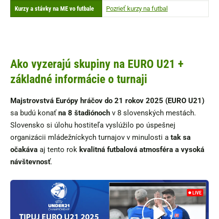
Kurzy a stávky na ME vo futbale
Pozrieť kurzy na futbal
Ako vyzerajú skupiny na EURO U21 +
základné informácie o turnaji
Majstrovstvá Európy hráčov do 21 rokov 2025 (EURO U21)
sa budú konať
na 8 štadiónoch
v 8 slovenských mestách.
Slovensko si úlohu hostiteľa vyslúžilo po úspešnej
organizácii mládežníckych turnajov v minulosti a
tak sa
očakáva
aj tento rok
kvalitná futbalová atmosféra a vysoká
návštevnosť
.