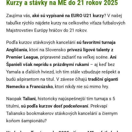
Kurzy a stávky na ME do 21 rokov 2025
Zaujíma vás,
aké sú vypísané na EURO U21 kurzy
? V našej
tabuľke rýchlo nájdete kurzy na celkového víťaza futbalových
Majstrovstiev Európy hráčov do 21 rokov.
Podľa kurzov stávkových kancelárií
sú favoritmi turnaja
Angličania
, ktorí na Slovensko
privezú ligové talenty z
Premier League
, pripravené zažiariť na veľkej scéne.
Ani
Španieli však neprídu s prázdnymi rukami
– aj keď bez
Yamala a ďalších hviezd, ich tím stále vzbudzuje rešpekt a
budú ašpirantom na titul. V závese číhajú
tradiční giganti
Nemecko a Francúzsko
, ktorí nikdy nie sú mimo hry.
Naopak
Taliani
, historicky najúspešnejší tím turnaja s 5
titulmi,
sú podľa kurzov dosť podceňovaní
. Prekvapí
Taliansko bookmakerov stávkových kancelárií a čiernym
koňom šampionátu?