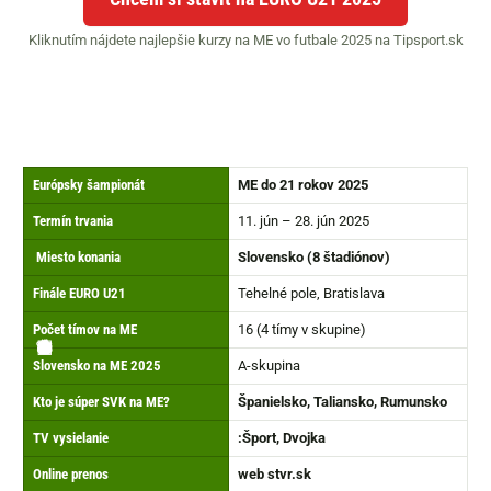
Kliknutím nájdete najlepšie kurzy na ME vo futbale 2025 na Tipsport.sk
Európsky šampionát
ME do 21 rokov 2025
Termín trvania
11. jún – 28. jún 2025
Miesto konania
Slovensko (8 štadiónov)
Finále EURO U21
Tehelné pole, Bratislava
Počet tímov na ME
16 (4 tímy v skupine)
🏟️
🏆
⏰
🏅
📝
🔴
🆚
📺
〽️
✅
Slovensko na ME 2025
A-skupina
Kto je súper SVK na ME?
Španielsko, Taliansko, Rumunsko
TV vysielanie
:Šport, Dvojka
Online prenos
web stvr.sk