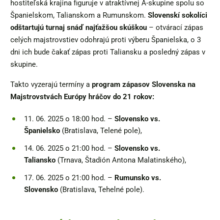
hostiteľská krajina figuruje v atraktívnej A-skupine spolu so
Španielskom, Talianskom a Rumunskom.
Slovenskí sokolíci
odštartujú turnaj snáď najťažšou skúškou
– otvárací zápas
celých majstrovstiev odohrajú proti výberu Španielska, o 3
dni ich bude čakať zápas proti Taliansku a posledný zápas v
skupine.
Takto vyzerajú termíny a
program zápasov Slovenska na
Majstrovstvách Európy hráčov do 21 rokov:
11. 06. 2025 o 18:00 hod. –
Slovensko vs.
Španielsko
(Bratislava, Telené pole),
14. 06. 2025 o 21:00 hod. –
Slovensko vs.
Taliansko
(Trnava, Štadión Antona Malatinského),
17. 06. 2025 o 21:00 hod. –
Rumunsko vs.
Slovensko
(Bratislava, Tehelné pole).