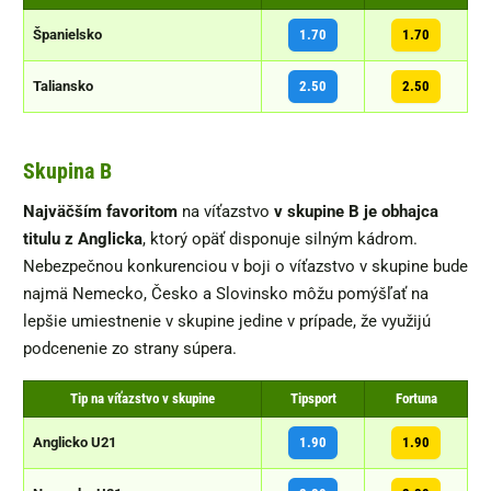
Španielsko
1.70
1.70
Taliansko
2.50
2.50
Skupina B
Najväčším favoritom
na víťazstvo
v skupine B je obhajca
titulu z Anglicka
, ktorý opäť disponuje silným kádrom.
Nebezpečnou konkurenciou v boji o víťazstvo v skupine bude
najmä Nemecko, Česko a Slovinsko môžu pomýšľať na
lepšie umiestnenie v skupine jedine v prípade, že využijú
podcenenie zo strany súpera.
Tip na víťazstvo v skupine
Tipsport
Fortuna
Anglicko U21
1.90
1.90