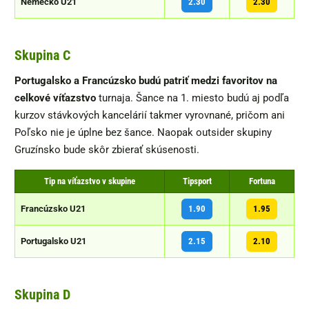
Nemecko U21
2.30
2.30
Skupina C
Portugalsko a Francúzsko budú patriť medzi favoritov na
celkové víťazstvo
turnaja. Šance na 1. miesto budú aj podľa
kurzov stávkových kancelárií takmer vyrovnané, pričom ani
Poľsko nie je úplne bez šance. Naopak outsider skupiny
Gruzínsko bude skôr zbierať skúsenosti.
Tip na víťazstvo v skupine
Tipsport
Fortuna
Francúzsko U21
1.90
1.95
Portugalsko U21
2.15
2.10
Skupina D