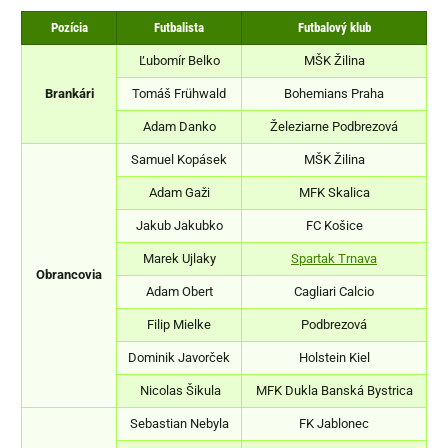
Pozícia
Futbalista
Futbalový klub
Ľubomír Belko
MŠK Žilina
Brankári
Tomáš Frühwald
Bohemians Praha
Adam Danko
Železiarne Podbrezová
Samuel Kopásek
MŠK Žilina
Adam Gaži
MFK Skalica
Jakub Jakubko
FC Košice
Marek Ujlaky
Spartak Trnava
Obrancovia
Adam Obert
Cagliari Calcio
Filip Mielke
Podbrezová
Dominik Javorček
Holstein Kiel
Nicolas Šikula
MFK Dukla Banská Bystrica
Sebastian Nebyla
FK Jablonec