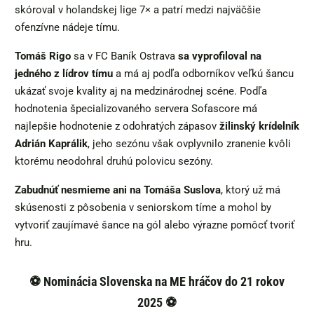
skóroval v holandskej lige 7× a patrí medzi najväčšie
ofenzívne nádeje tímu.
Tomáš Rigo
sa v FC Baník Ostrava
sa vyprofiloval na
jedného z lídrov tímu
a má aj podľa odborníkov veľkú šancu
ukázať svoje kvality aj na medzinárodnej scéne. Podľa
hodnotenia špecializovaného servera Sofascore má
najlepšie hodnotenie z odohratých zápasov
žilinský krídelník
Adrián Kaprálik
, jeho sezónu však ovplyvnilo zranenie kvôli
ktorému neodohral druhú polovicu sezóny.
Zabudnúť nesmieme ani na Tomáša Suslova
, ktorý už má
skúsenosti z pôsobenia v seniorskom tíme a mohol by
vytvoriť zaujímavé šance na gól alebo výrazne pomôcť tvoriť
hru.
⚽ Nominácia Slovenska na ME hráčov do 21 rokov
2025 ⚽