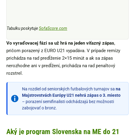
Tabulku poskytuje
SofaScore.com
Vo vyraďovacej fázi sa už hrá na jeden víťazný zápas
,
pričom porazený z EURO U21 vypadáva. V prípade remízy
prichádza na rad predĺženie 2×15 minút a ak sa zápas
nerozhodne ani v predĺžení, prichádza na rad penaltový
rozstrel.
Na rozdiel od seniorských futbalových turnajov sa
na
Majstrovstvách Európy U21 nehrá zápas o 3. miesto
– porazení semifinalisti odchádzajú bez možnosti
zabojovať o bronz.
Aký je program Slovenska na ME do 21