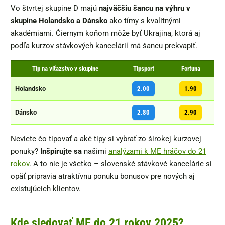
Vo štvrtej skupine D majú
najväčšiu šancu na výhru v
skupine Holandsko a Dánsko
ako tímy s kvalitnými
akadémiami. Čiernym koňom môže byť Ukrajina, ktorá aj
podľa kurzov stávkových kancelárií má šancu prekvapiť.
Tip na víťazstvo v skupine
Tipsport
Fortuna
Holandsko
2.00
1.90
Dánsko
2.80
2.90
Neviete čo tipovať a aké tipy si vybrať zo širokej kurzovej
ponuky?
Inšpirujte sa
našimi
analýzami k ME hráčov do 21
rokov
. A to nie je všetko – slovenské stávkové kancelárie si
opäť pripravia atraktívnu ponuku bonusov pre nových aj
existujúcich klientov.
Kde sledovať ME do 21 rokov 2025?