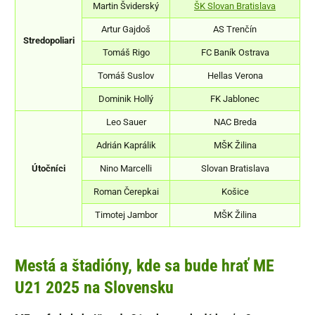
Martin Šviderský
ŠK Slovan Bratislava
Artur Gajdoš
AS Trenčín
Stredopoliari
Tomáš Rigo
FC Baník Ostrava
Tomáš Suslov
Hellas Verona
Dominik Hollý
FK Jablonec
Leo Sauer
NAC Breda
Adrián Kaprálik
MŠK Žilina
Útočníci
Nino Marcelli
Slovan Bratislava
Roman Čerepkai
Košice
Timotej Jambor
MŠK Žilina
Mestá a štadióny, kde sa bude hrať ME
U21 2025 na Slovensku