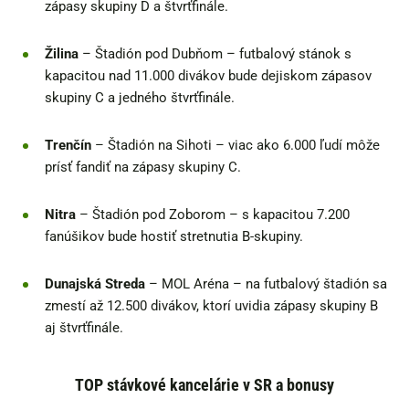
zápasy skupiny D a štvrťfinále.
Žilina
– Štadión pod Dubňom – futbalový stánok s
kapacitou nad 11.000 divákov bude dejiskom zápasov
skupiny C a jedného štvrťfinále.
Trenčín
– Štadión na Sihoti – viac ako 6.000 ľudí môže
prísť fandiť na zápasy skupiny C.
Nitra
– Štadión pod Zoborom – s kapacitou 7.200
fanúšikov bude hostiť stretnutia B-skupiny.
Dunajská Streda
– MOL Aréna – na futbalový štadión sa
zmestí až 12.500 divákov, ktorí uvidia zápasy skupiny B
aj štvrťfinále.
TOP stávkové kancelárie v SR a bonusy