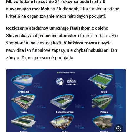
ME vo futbale hráčov do 21 rokov sa budú hrať v 8
slovenských mestách
na štadiónoch, ktoré spĺňajú prísné
kritériá na organizovanie medzinárodných podujatí.
Rozloženie štadiónov umožňuje fanúšikom z celého
Slovenska zažiť jedinečnú atmosféru
tohoto futbalového
šampionátu na vlastnej koži.
V každom meste
navyše
neuvidíte len futbalové zápasy, ale
chýbať nebudú ani fan
zóny
a rôzne sprievodné podujatia.