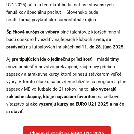
U21 2025) sú tu a tentokrát budú mať pre slovenských
fanúšikov špeciálnu príchuť – Slovensko bude
hostiť turnaj prvýkrát ako samostatná krajina.
Špičkové európske výbery
plné talentov, z ktorých mnohí
budú čoskoro hviezdiť v najlepších kluboch sveta,
sa
predvedú
na futbalových ihriskách
od 11. do 28. júna 2025
.
Aj
pre tipujúcich ide o jedinečnú príležitosť
– mladé tímy
môžu priniesť množstvo prekvapení, zaujímavý priebeh
zápasov a atraktívne kurzy, ktoré prinesú stávkarom veľké
výhry. V tomto článku sa pozrieme bližšie na program a plán
zápasov ME vo futbale do 21 rokov; na to,
ako vyzerajú
základné skupiny
,
kto je najväčším favoritom
na celkové
víťazstvo aj
ako vyzerajú kurzy na EURO U21 2025 a na čo
si staviť.
Chcem si staviť na EURO U21 2025