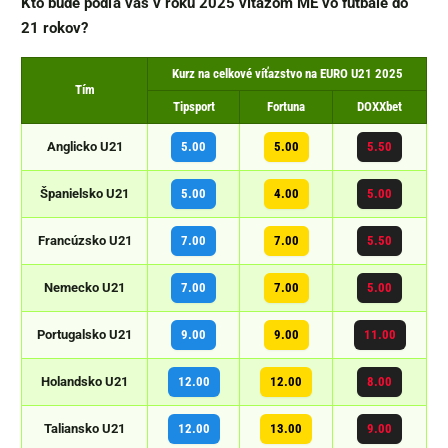
Kto bude podľa vás v roku 2025 víťazom ME vo futbale do
21 rokov?
Kurz na celkové víťazstvo na EURO U21 2025
Tím
Tipsport
Fortuna
DOXXbet
Anglicko U21
5.00
5.00
5.50
Španielsko U21
5.00
4.00
5.00
Francúzsko U21
7.00
7.00
5.50
Nemecko U21
7.00
7.00
5.00
Portugalsko U21
9.00
9.00
11.00
Holandsko U21
12.00
12.00
8.00
Taliansko U21
12.00
13.00
9.00