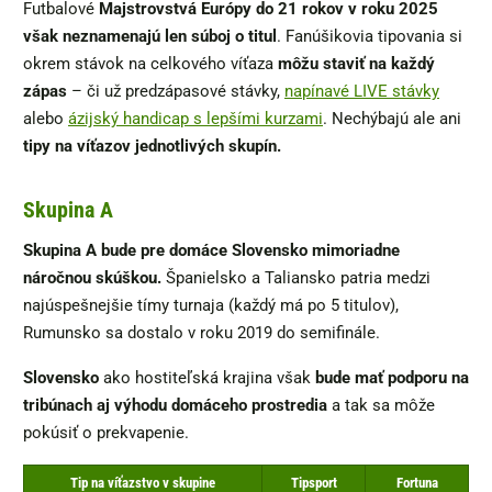
Futbalové
Majstrovstvá Európy do 21 rokov v roku 2025
však neznamenajú len súboj o titul
. Fanúšikovia tipovania si
okrem stávok na celkového víťaza
môžu staviť na každý
zápas
– či už predzápasové stávky,
napínavé LIVE stávky
alebo
ázijský handicap s lepšími kurzami
. Nechýbajú ale ani
tipy na víťazov jednotlivých skupín.
Skupina A
Skupina A bude pre domáce Slovensko mimoriadne
náročnou skúškou.
Španielsko a Taliansko patria medzi
najúspešnejšie tímy turnaja (každý má po 5 titulov),
Rumunsko sa dostalo v roku 2019 do semifinále.
Slovensko
ako hostiteľská krajina však
bude mať podporu na
tribúnach aj výhodu domáceho prostredia
a tak sa môže
pokúsiť o prekvapenie.
Tip na víťazstvo v skupine
Tipsport
Fortuna