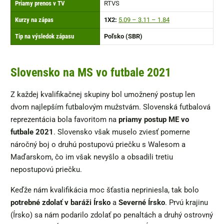
Priamy prenos v TV
RTVS
Kurzy na zápas
1X2:
5.09 – 3.11 – 1.84
Tip na výsledok zápasu
Poľsko (SBR)
Slovensko na MS vo futbale 2021
Z každej kvalifikačnej skupiny bol umožnený postup len
dvom najlepším futbalovým mužstvám. Slovenská futbalová
reprezentácia bola favoritom na
priamy postup ME vo
futbale 2021
. Slovensko však muselo zviesť pomerne
náročný boj o druhú postupovú priečku s Walesom a
Maďarskom, čo im však nevyšlo a obsadili tretiu
nepostupovú priečku.
Keďže nám kvalifikácia moc šťastia nepriniesla, tak bolo
potrebné zdolať v baráži Írsko
a
Severné Írsko
. Prvú krajinu
(Írsko) sa nám podarilo zdolať po penaltách a druhý ostrovný