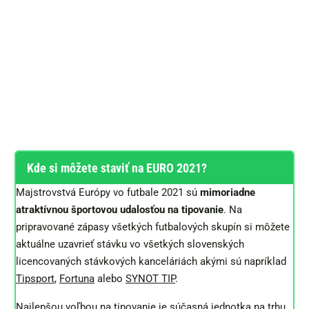
Kde si môžete staviť na EURO 2021?
Majstrovstvá Európy vo futbale 2021 sú
mimoriadne
atraktívnou športovou udalosťou na tipovanie
. Na
pripravované zápasy všetkých futbalových skupín si môžete
aktuálne uzavrieť stávku vo všetkých slovenských
licencovaných stávkových kanceláriách akými sú napríklad
Tipsport
,
Fortuna
alebo
SYNOT TIP
.
Najlepšou voľbou na tipovanie je súčasná jednotka na trhu