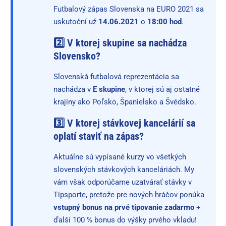
Futbalový zápas Slovenska na EURO 2021 sa
uskutoční už
14.06.2021
o
18:00 hod
.
2️⃣ V ktorej skupine sa nachádza
Slovensko?
Slovenská futbalová reprezentácia sa
nachádza v
E skupine
, v ktorej sú aj ostatné
krajiny ako Poľsko, Španielsko a Švédsko.
3️⃣ V ktorej stávkovej kancelárií sa
oplatí staviť na zápas?
Aktuálne sú vypísané kurzy vo všetkých
slovenských stávkových kanceláriách. My
vám však odporúčame uzatvárať stávky v
Tipsporte
, pretože pre nových hráčov ponúka
vstupný bonus na prvé tipovanie zadarmo
+
ďalší 100 % bonus do výšky prvého vkladu!