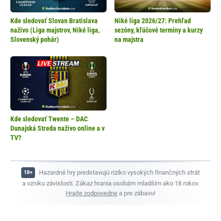
Kde sledovať Slovan Bratislava
Niké liga 2026/27: Prehľad
naživo (Liga majstrov, Niké liga,
sezóny, kľúčové termíny a kurzy
Slovenský pohár)
na majstra
Kde sledovať Twente – DAC
Dunajská Streda naživo online a v
TV?
Hazardné hry predstavujú riziko vysokých finančných strát
a vzniku závislosti. Zákaz hrania osobám mladším ako 18 rokov.
Hrajte zodpovedne
a pre zábavu!