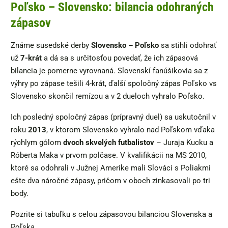
Poľsko – Slovensko: bilancia odohraných
zápasov
Známe susedské derby
Slovensko – Poľsko
sa stihli odohrať
už
7-krát
a dá sa s určitosťou povedať, že ich zápasová
bilancia je pomerne vyrovnaná. Slovenskí fanúšikovia sa z
výhry po zápase tešili 4-krát, ďalší spoločný zápas Poľsko vs
Slovensko skončil remízou a v 2 dueloch vyhralo Poľsko.
Ich posledný spoločný zápas (prípravný duel) sa uskutočnil v
roku
2013
, v ktorom Slovensko vyhralo nad Poľskom vďaka
rýchlym gólom
dvoch skvelých futbalistov
– Juraja Kucku a
Róberta Maka v prvom polčase. V kvalifikácii na MS 2010,
ktoré sa odohrali v Južnej Amerike mali Slováci s Poliakmi
ešte dva náročné zápasy, pričom v oboch zinkasovali po tri
body.
Pozrite si tabuľku s celou zápasovou bilanciou Slovenska a
Poľska.