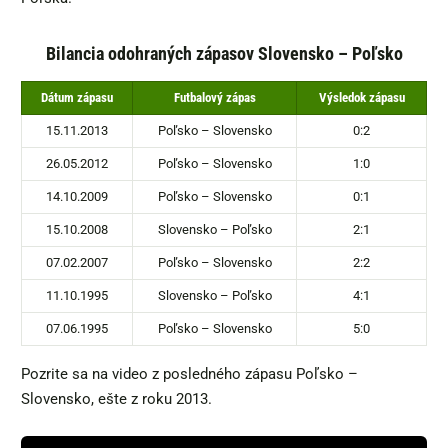
Bilancia odohraných zápasov Slovensko – Poľsko
Dátum zápasu
Futbalový zápas
Výsledok zápasu
15.11.2013
Poľsko – Slovensko
0:2
26.05.2012
Poľsko – Slovensko
1:0
14.10.2009
Poľsko – Slovensko
0:1
15.10.2008
Slovensko – Poľsko
2:1
07.02.2007
Poľsko – Slovensko
2:2
11.10.1995
Slovensko – Poľsko
4:1
07.06.1995
Poľsko – Slovensko
5:0
Pozrite sa na video z posledného zápasu Poľsko –
Slovensko, ešte z roku 2013.