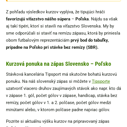
Z pohľadu výsledkov kurzov vyplýva, že tipujúci hráči
favorizujú víťazstvo nášho súpera
–
Poľska
. Nájdu sa však
aj takí tipéri, ktorí si stavili na víťazstvo Slovenska. My by
sme odporúčali si staviť na remízu zápasu, ktorá by priniesla
obom futbalovým reprezentáciám
prvý bod do tabuľky,
prípadne na Poľsko pri stávke bez remízy (SBR).
Kurzová ponuka na zápas Slovensko – Poľsko
Stávková kancelária Tipsport má skutočne bohatú kurzovú
ponuku. Na náš slovenský zápas si môžete v
Tipsporte
uzatvoriť viacero druhov zaujímavých stávok ako napr. kto dá
v zápase 1. gól, počet gólov v zápase, handicap, stávka bez
remízy, počet gólov v 1. a 2. polčase, počet gólov medzi
minútami alebo, v ktorom polčase padne najviac gólov.
Pozrite si aktuálnu výšku kurzov na pripravovaný zápas