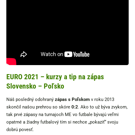
EURO 2021 – kurzy a tip na zápas
Slovensko – Poľsko
Náš posledný odohraný
zápas s Poľskom
v roku 2013
skončil našou prehrou so skóre
0:2
. Ako to už býva zvykom,
tak prvé zápasy na turnajoch ME vo futbale bývajú veľmi
opatrné a žiadny futbalový tím si nechce „pokaziť“ svoju
dobrú povesť.