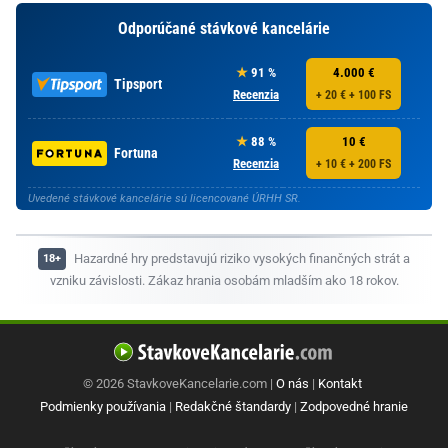
Odporúčané stávkové kancelárie
91 %
4.000 €
Tipsport
Recenzia
+ 20 € + 100 FS
88 %
10 €
Fortuna
Recenzia
+ 10 € + 200 FS
Uvedené stávkové kancelárie sú licencované ÚRHH SR.
Hazardné hry predstavujú riziko vysokých finančných strát a
vzniku závislosti. Zákaz hrania osobám mladším ako 18 rokov.
© 2026 StavkoveKancelarie.com |
O nás
|
Kontakt
Podmienky používania
|
Redakčné štandardy
|
Zodpovedné hranie