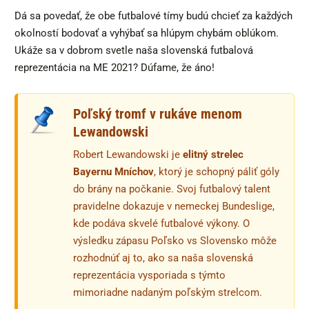
Dá sa povedať, že obe futbalové tímy budú chcieť za každých
okolností bodovať a vyhýbať sa hlúpym chybám oblúkom.
Ukáže sa v dobrom svetle naša slovenská futbalová
reprezentácia na ME 2021? Dúfame, že áno!
Poľský tromf v rukáve menom
Lewandowski
Robert Lewandowski je
elitný strelec
Bayernu Mníchov
, ktorý je schopný páliť góly
do brány na počkanie. Svoj futbalový talent
pravidelne dokazuje v nemeckej Bundeslige,
kde podáva skvelé futbalové výkony. O
výsledku zápasu Poľsko vs Slovensko môže
rozhodnúť aj to, ako sa naša slovenská
reprezentácia vysporiada s týmto
mimoriadne nadaným poľským strelcom.