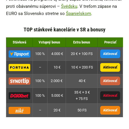
proti obávanému súperovi –
Švédsku
. V treťom zápase na
EURO sa Slovensko stretne so
Španielskom
.
TOP stávkové kancelárie v SR a bonusy
Stávková
Vstupný bonus
Extra bonus
Prevziať
100 %
4.000 €
20 € + 100 FS
Aktivovať
–
10 €
10 € + 200 FS
Aktivovať
100 %
2.000 €
40 €
Aktivovať
35 € + 3 €
100 %
5.000 €
Aktivovať
+ 75 FS
–
20 €
50 FS
Aktivovať