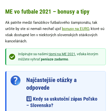
ME vo futbale 2021 – bonusy a tipy
Ak patríte medzi fanúšikov futbalového šampionátu, tak
určite by ste si nemali nechať ujsť
bonusy na EURO
, ktoré sú
však dostupné len v niektorých slovenských stávkových
kanceláriách.
Inšpirujte sa našimi
tipmi na ME 2021
, vďaka ktorým
môžete vyhrať
peniaze zadarmo
.
Najčastejšie otázky a
odpovede
1️⃣ Kedy sa uskutoční zápas Poľsko
– Slovensko?