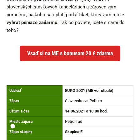
slovenských stávkových kanceláriách a zároveň vám
poradíme, na koho sa oplatí podať tiket, ktorý vám môže
vyhrať peniaze zadarmo
. Tak čo poviete, idete s nami do
toho?
Vsaď si na ME s bonusom 20 € zdarma
Udalosť
EURO 2021 (ME vo futbale)
Zápas
Slovensko vs Poľsko
Dátum a čas
14.06.2021 o 18:00 hod.
Miesto zápasu
Petrohrad
🏟️
👉
🏆
⏰
📺
⚽
✅
✌️
Zápas skupiny
Skupina E