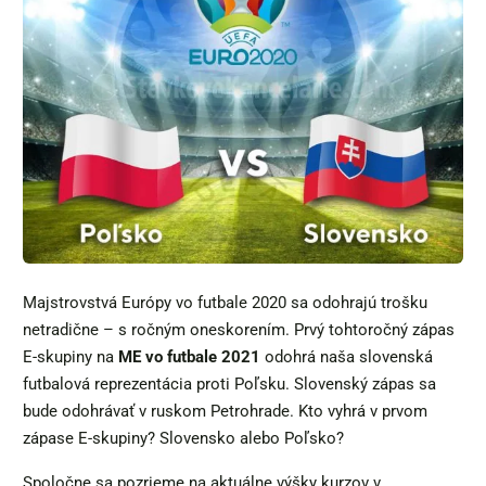
Majstrovstvá Európy vo futbale 2020 sa odohrajú trošku
netradične – s ročným oneskorením. Prvý tohtoročný zápas
E-skupiny na
ME vo futbale 2021
odohrá naša slovenská
futbalová reprezentácia proti Poľsku. Slovenský zápas sa
bude odohrávať v ruskom Petrohrade. Kto vyhrá v prvom
zápase E-skupiny? Slovensko alebo Poľsko?
Spoločne sa pozrieme na aktuálne výšky kurzov v