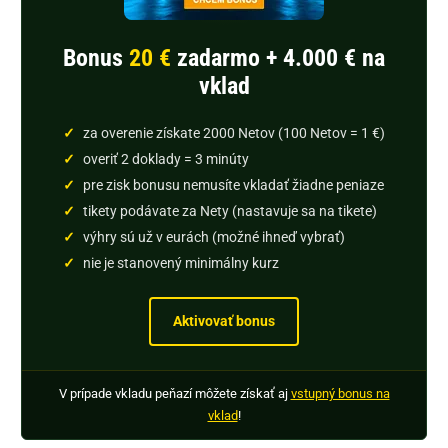
Bonus
20 €
zadarmo + 4.000 € na
vklad
za overenie získate 2000 Netov (100 Netov = 1 €)
overiť 2 doklady = 3 minúty
pre zisk bonusu nemusíte vkladať žiadne peniaze
tikety podávate za Nety (nastavuje sa na tikete)
výhry sú už v eurách (možné ihneď vybrať)
nie je stanovený minimálny kurz
Aktivovať bonus
V prípade vkladu peňazí môžete získať aj
vstupný bonus na
vklad
!