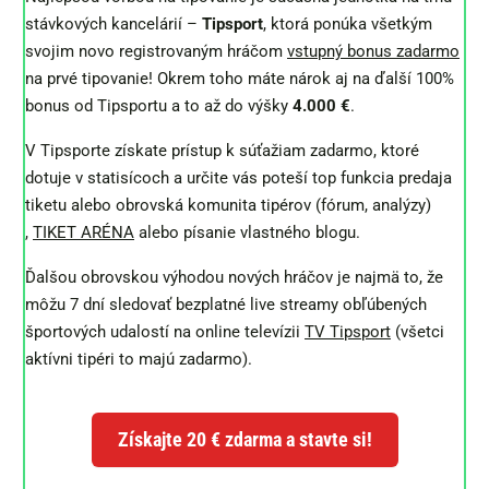
stávkových kancelárií –
Tipsport
, ktorá ponúka všetkým
svojim novo registrovaným hráčom
vstupný bonus zadarmo
na prvé tipovanie! Okrem toho máte nárok aj na ďalší 100%
bonus od Tipsportu a to až do výšky
4.000 €
.
V Tipsporte získate prístup k súťažiam zadarmo, ktoré
dotuje v statisícoch a určite vás poteší top funkcia predaja
tiketu alebo obrovská komunita tipérov (fórum, analýzy)
,
TIKET ARÉNA
alebo písanie vlastného blogu.
Ďalšou obrovskou výhodou nových hráčov je najmä to, že
môžu 7 dní sledovať bezplatné live streamy obľúbených
športových udalostí na online televízii
TV Tipsport
(všetci
aktívni tipéri to majú zadarmo).
Získajte 20 € zdarma a stavte si!