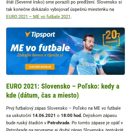
štát (Severné Írsko) sme porazili po predĺžení. Slovensko si
tak konečne dokázalo vybojovať úspešnú miestenku na
EURO 2021 – ME vo futbale 2021
.
EURO 2021: Slovensko – Poľsko: kedy a
kde (dátum, čas a miesto)
Prvý futbalový zápas Slovensko – Poľsko na ME vo futbale
sa uskutoční
14.06.2021
o
18:00 hod.
Dejiskom zápasu
bude ruský štadión v
Petrohrade
. Po tomto zápase je opäť v
Petrohrade na programe aj druhý zápas Slovenska, tentokrát