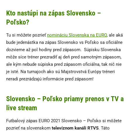
Kto nastúpi na zápas Slovensko –
Poľsko?
Tu si môžete pozrieť
nomináciu Slovenska na EURO
, ale aká
bude jedenástka na zápas Slovensko vs Poľsko sa oficiálne
dozvieme až pol hodiny pred zápasom. Súpisku Slovenska
môže síce tréner prezradiť aj deň pred samotným zápasom,
ale kým nebude súpiska pred zápasom oficiálna, tak nič nie
je isté. Na turnajoch ako sú Majstrovstvá Európy tréneri
neradi prezrádzajú informácie pred zápasom!
Slovensko – Poľsko priamy prenos v TV a
live stream
Futbalový zápas EURO 2021 Slovensko – Poľsko si môžete
pozrieť na slovenskom
televíznom kanáli RTVS
. Táto