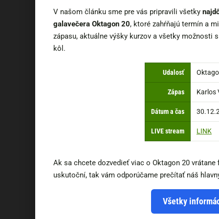
V našom článku sme pre vás pripravili všetky
najd
galavečera Oktagon 20
, ktoré zahŕňajú termín a mi
zápasu, aktuálne výšky kurzov a všetky možnosti 
kôl.
Udalosť
Oktago
Zápas
Karlos 
Dátum a čas
30.12.
LIVE stream
LINK
Ak sa chcete dozvedieť viac o Oktagon 20 vrátane f
uskutoční, tak vám odporúčame prečítať náš hlavn
Všetky informá