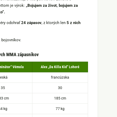
ttom je výrok:
„Bojujem za život, bojujem za
o“.
iéry odohrať
24 zápasov
, z ktorých len
5 z nich
 bojovníkov.
nych MMA zápasníkov
minátor” Vémola
Alex „Da Killa Kid” Lohoré
česká
francúzska
35
30
83 cm
185 cm
84 kg
77 kg