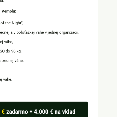
ha.
” Vémolu:
f the Night”,
dnej a v poloťažkej váhe v jednej organizácií,
ej váhe,
ASO do 96 kg,
strednej váhe,
j váhe.
 €
zadarmo + 4.000 € na vklad