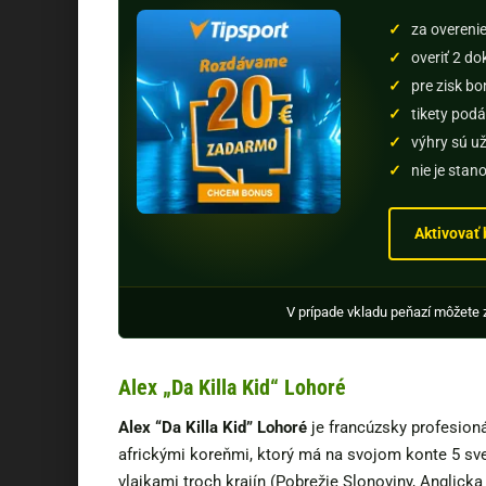
za overeni
overiť 2 do
pre zisk b
tikety podá
výhry sú u
nie je sta
Aktivovať
V prípade vkladu peňazí môžete 
Alex „Da Killa Kid“ Lohoré
Alex “Da Killa Kid” Lohoré
je francúzsky profesio
africkými koreňmi
, ktorý má na svojom konte 5 sve
vlajkami troch krajín (Pobrežie Slonoviny, Anglick