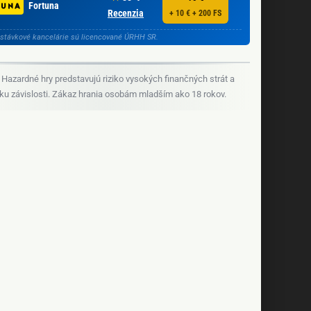
Fortuna
Recenzia
+ 10 € + 200 FS
stávkové kancelárie sú licencované ÚRHH SR.
Hazardné hry predstavujú riziko vysokých finančných strát a
iku závislosti. Zákaz hrania osobám mladším ako 18 rokov.