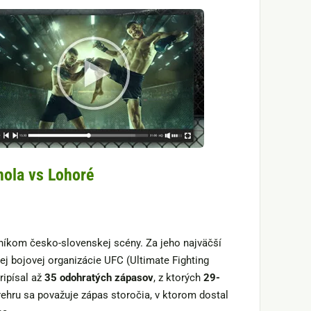
mola vs Lohoré
níkom česko-slovenskej scény. Za jeho najväčší
ej bojovej organizácie UFC (Ultimate Fighting
ripísal až
35 odohratých zápasov
, z ktorých
29-
prehru sa považuje zápas storočia, v ktorom dostal