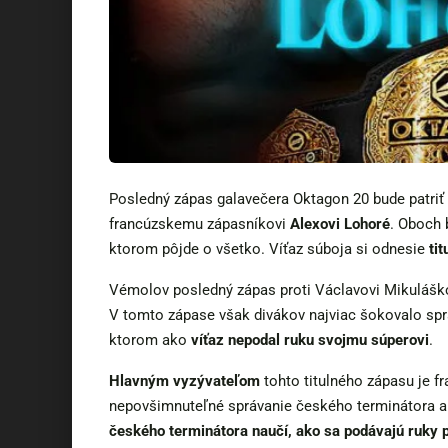
Posledný zápas galavečera Oktagon 20 bude patri
francúzskemu zápasníkovi
Alexovi Lohoré
. Oboch 
ktorom pôjde o všetko. Víťaz súboja si odnesie
ti
Vémolov posledný zápas proti Václavovi Mikuláško
V tomto zápase však divákov najviac šokovalo spr
ktorom ako
víťaz nepodal ruku svojmu súperovi
.
Hlavným vyzývateľom
tohto titulného zápasu je f
nepovšimnuteľné správanie českého terminátora 
českého terminátora naučí, ako sa podávajú ruky