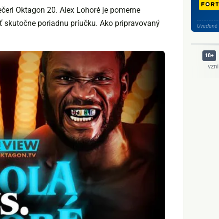
čeri Oktagon 20. Alex Lohoré je pomerne
iť skutočne poriadnu príučku. Ako pripravovaný
Uvedené 
vzn