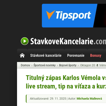
Stávkové kancelárie
Porovnanie
Bonusy
Domov
Športové novinky
Bojové športy
Oktagon 20 🥊 Vémol
Titulný zápas Karlos Vémola v
live stream, tip na víťaza a kur
Aktualizované: 29. 11. 2025 | Autor:
Michaela Malinová