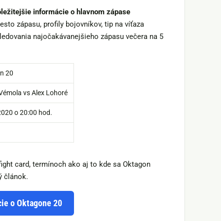
ôležitejšie informácie o hlavnom zápase
esto zápasu, profily bojovníkov, tip na víťaza
sledovania najočakávanejšieho zápasu večera na 5
n 20
Vémola vs Alex Lohoré
2020 o 20:00 hod.
ight card, termínoch ako aj to kde sa Oktagon
ý článok.
cie o Oktagone 20