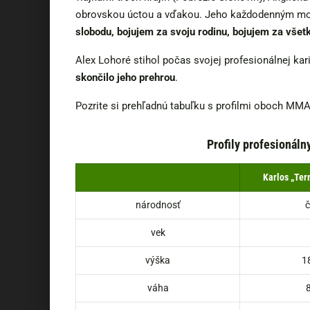
obrovskou úctou a vďakou. Jeho každodenným mo
slobodu, bojujem za svoju rodinu, bojujem za všetk
Alex Lohoré stihol počas svojej profesionálnej kar
skončilo jeho prehrou
.
Pozrite si prehľadnú tabuľku s profilmi oboch MMA
Profily profesionál
Karlos „Ter
národnosť
vek
výška
1
váha