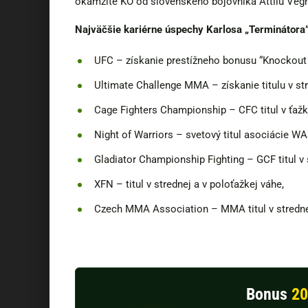
okamžité KO od slovenského bojovníka Attilu Vég
Najväčšie kariérne úspechy Karlosa „Terminátora
UFC – získanie prestížneho bonusu “Knockout o
Ultimate Challenge MMA – získanie titulu v stre
Cage Fighters Championship – CFC titul v ťažk
Night of Warriors – svetový titul asociácie W
Gladiator Championship Fighting – GCF titul v 
XFN – titul v strednej a v poloťažkej váhe,
Czech MMA Association – MMA titul v stredne
Bonus
20