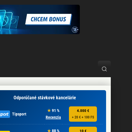
Odporúčané stávkové kancelárie
91 %
4.000 €
Tipsport
Recenzia
+ 20 € + 100 FS
88 %
10 €