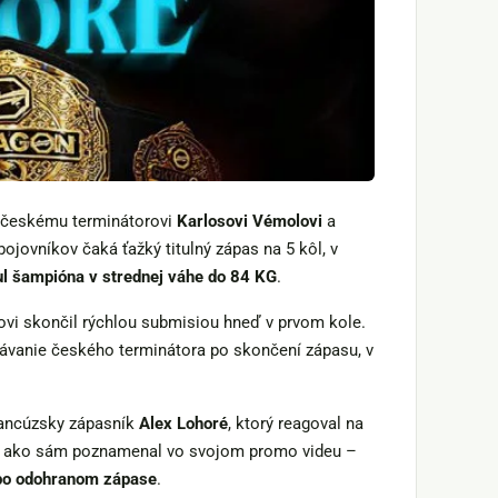
ť českému terminátorovi
Karlosovi Vémolovi
a
bojovníkov čaká ťažký titulný zápas na 5 kôl, v
tul šampióna v strednej váhe do 84 KG
.
vi skončil rýchlou submisiou hneď v prvom kole.
ávanie českého terminátora po skončení zápasu, v
rancúzsky zápasník
Alex Lohoré
, ktorý reagoval na
a ako sám poznamenal vo svojom promo videu –
 po odohranom zápase
.