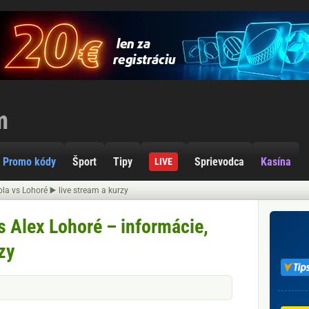
Promo kódy
Šport
Tipy
Sprievodca
Kasína
LIVE
a vs Lohoré ▶️ live stream a kurzy
s Alex Lohoré – informácie,
zy