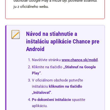
obchode Google Play a môže byť potrebné stiahnuť
ju z oficiálneho webu.
Návod na stiahnutie a
inštaláciu aplikácie Chance pre
Android
Navštívte stránku
www.chance.sk/mobil
.
Kliknite na tlačidlo
„Stiahnuť na Google
Play“
.
V oficiálnom obchode potvrďte
inštaláciu
kliknutím na tlačidlo
„Inštalovať“
.
Po dokončení inštalácie
spustite
aplikáciu.