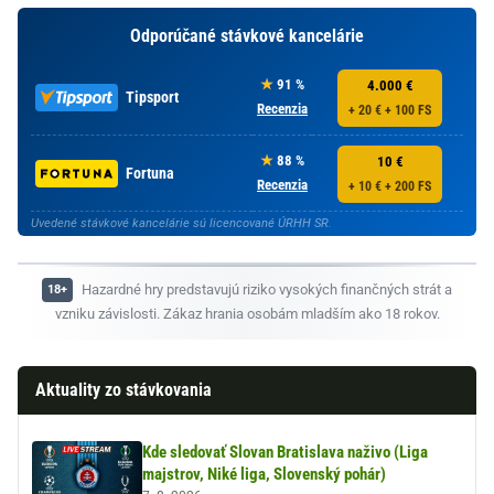
Odporúčané stávkové kancelárie
91 %
4.000 €
Tipsport
Recenzia
+ 20 € + 100 FS
88 %
10 €
Fortuna
Recenzia
+ 10 € + 200 FS
Uvedené stávkové kancelárie sú licencované ÚRHH SR.
Hazardné hry predstavujú riziko vysokých finančných strát a
vzniku závislosti. Zákaz hrania osobám mladším ako 18 rokov.
Aktuality zo stávkovania
Kde sledovať Slovan Bratislava naživo (Liga
majstrov, Niké liga, Slovenský pohár)