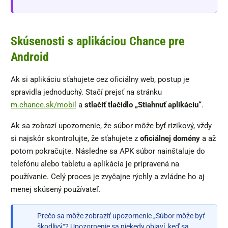
Skúsenosti s aplikáciou Chance pre
Android
Ak si aplikáciu sťahujete cez oficiálny web, postup je
spravidla jednoduchý. Stačí prejsť na stránku
m.chance.sk/mobil
a
stlačiť tlačidlo „Stiahnuť aplikáciu“
.
Ak sa zobrazí upozornenie, že súbor môže byť rizikový, vždy
si najskôr skontrolujte, že sťahujete z
oficiálnej domény
a až
potom pokračujte. Následne sa APK súbor nainštaluje do
telefónu alebo tabletu a aplikácia je pripravená na
používanie. Celý proces je zvyčajne rýchly a zvládne ho aj
menej skúsený používateľ.
Prečo sa môže zobraziť upozornenie „Súbor môže byť
škodlivý“? Upozornenie sa niekedy objaví, keď sa