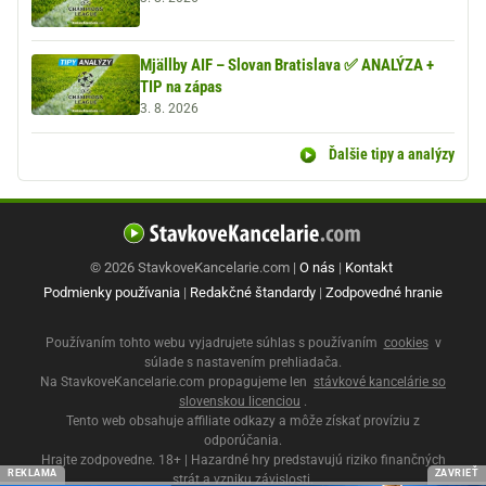
Mjällby AIF – Slovan Bratislava ✅ ANALÝZA +
TIP na zápas
3. 8. 2026
Ďalšie tipy a analýzy
© 2026 StavkoveKancelarie.com |
O nás
|
Kontakt
Podmienky používania
|
Redakčné štandardy
|
Zodpovedné hranie
Používaním tohto webu vyjadrujete súhlas s používaním
cookies
v
súlade s nastavením prehliadača.
Na StavkoveKancelarie.com propagujeme len
stávkové kancelárie so
slovenskou licenciou
.
Tento web obsahuje affiliate odkazy a môže získať províziu z
odporúčania.
Hrajte zodpovedne. 18+ | Hazardné hry predstavujú riziko finančných
REKLAMA
ZAVRIEŤ
strát a vzniku závislosti.