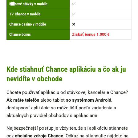
🔗
📱
💲
📺
🎰
💰
⚽
Kurzové stávky v mobile
✅
TV Chance v mobile
✅
Chance casino v mobile
❌
Chance bonus
Získať bonus 1.000 €
Kde stiahnuť Chance aplikáciu a čo ak ju
nevidíte v obchode
Chcete používať aplikáciu od stávkovej kancelárie Chance?
Ak máte telefón
alebo tablet
so systémom Android
,
dostupnosť aplikácie sa môže líšiť podľa zariadenia a
aktuálnych pravidiel obchodov s aplikáciami.
Najbezpečnejší postup je vždy ten, že si aplikáciu stiahnete
cez
oficiálne zdroje Chance
. Odkaz na stiahnutie nájdete na