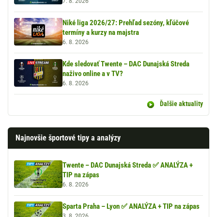
7. 8. 2026
Niké liga 2026/27: Prehľad sezóny, kľúčové
termíny a kurzy na majstra
6. 8. 2026
Kde sledovať Twente – DAC Dunajská Streda
naživo online a v TV?
6. 8. 2026
Ďalšie aktuality
Najnovšie športové tipy a analýzy
Twente – DAC Dunajská Streda ✅ ANALÝZA +
TIP na zápas
6. 8. 2026
Sparta Praha – Lyon ✅ ANALÝZA + TIP na zápas
3. 8. 2026