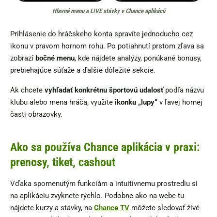
Hlavné menu a LIVE stávky v Chance aplikácii
Prihlásenie do hráčskeho konta spravíte jednoducho cez
ikonu v pravom hornom rohu. Po potiahnutí prstom zľava sa
zobrazí
bočné menu
, kde nájdete analýzy, ponúkané bonusy,
prebiehajúce súťaže a ďalšie dôležité sekcie.
Ak chcete
vyhľadať konkrétnu športovú udalosť
podľa názvu
klubu alebo mena hráča, využite
ikonku „lupy“
v ľavej hornej
časti obrazovky.
Ako sa používa Chance aplikácia v praxi:
prenosy, tiket, cashout
Vďaka spomenutým funkciám a intuitívnemu prostrediu si
na aplikáciu zvyknete rýchlo. Podobne ako na webe tu
nájdete kurzy a stávky, na
Chance TV
môžete sledovať živé