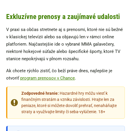
Exkluzívne prenosy a zaujímavé udalosti
V praxi sa občas stretnete aj s prenosmi, ktoré nie sú bežné
v klasickej televízii alebo sa objavujú len v rámci online
platforiem. Najčastejšie ide o vybrané MMA galavečery,
niektoré hokejové súťaže alebo špecifické športy, ktoré TV
stanice nepokrývajú v plnom rozsahu.
Ak chcete rýchlo zistiť, čo beží práve dnes, najlepšie je
otvoriť
program prenosov v Chance
.
Zodpovedné hranie:
Hazardné hry môžu viesť k
finančným stratám a vzniku závislosti. Hrajte len za
peniaze, ktoré si môžete dovoliť prehrať, nenaháňajte
straty a využívajte limity či seba-vylúčenie. 18+