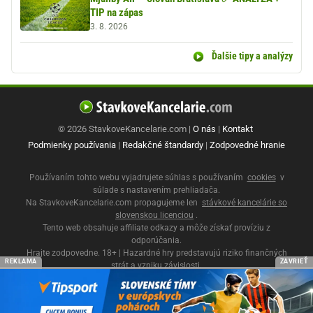
TIP na zápas
3. 8. 2026
Ďalšie tipy a analýzy
© 2026 StavkoveKancelarie.com |
O nás
|
Kontakt
Podmienky používania
|
Redakčné štandardy
|
Zodpovedné hranie
Používaním tohto webu vyjadrujete súhlas s používaním
cookies
v
súlade s nastavením prehliadača.
Na StavkoveKancelarie.com propagujeme len
stávkové kancelárie so
slovenskou licenciou
.
Tento web obsahuje affiliate odkazy a môže získať províziu z
odporúčania.
Hrajte zodpovedne. 18+ | Hazardné hry predstavujú riziko finančných
REKLAMA
ZAVRIEŤ
strát a vzniku závislosti.
Ministerstvo financií SR
|
Úrad pre reguláciu hazardných hier
|
Zodpovedné