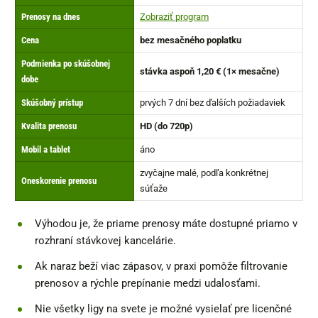
Prenosy na dnes
Zobraziť program
Cena
bez mesačného poplatku
Podmienka po skúšobnej
stávka aspoň 1,20 € (1× mesačne)
dobe
Skúšobný prístup
prvých 7 dní bez ďalších požiadaviek
Kvalita prenosu
HD (do 720p)
Mobil a tablet
áno
zvyčajne malé, podľa konkrétnej
Oneskorenie prenosu
súťaže
Výhodou je, že priame prenosy máte dostupné priamo v
rozhraní stávkovej kancelárie.
Ak naraz beží viac zápasov, v praxi pomôže filtrovanie
prenosov a rýchle prepínanie medzi udalosťami.
Nie všetky ligy na svete je možné vysielať pre licenčné