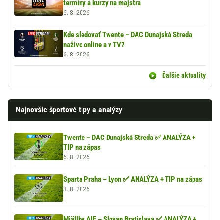
termíny a kurzy na majstra
6. 8. 2026
Kde sledovať Twente – DAC Dunajská Streda
naživo online a v TV?
6. 8. 2026
Ďalšie aktuality
Najnovšie športové tipy a analýzy
Twente – DAC Dunajská Streda ✅ ANALÝZA +
TIP na zápas
6. 8. 2026
Sparta Praha – Lyon ✅ ANALÝZA + TIP na zápas
3. 8. 2026
Mjällby AIF – Slovan Bratislava ✅ ANALÝZA +