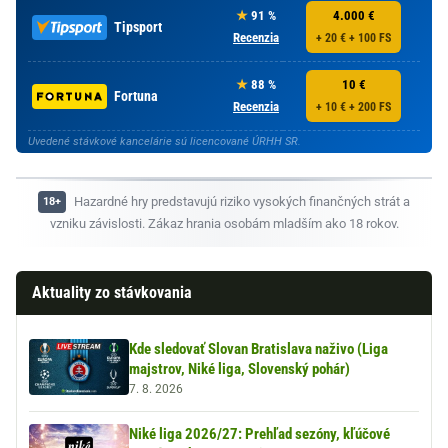
91 %
4.000 €
Tipsport
Recenzia
+ 20 € + 100 FS
88 %
10 €
Fortuna
Recenzia
+ 10 € + 200 FS
Uvedené stávkové kancelárie sú licencované ÚRHH SR.
Hazardné hry predstavujú riziko vysokých finančných strát a
vzniku závislosti. Zákaz hrania osobám mladším ako 18 rokov.
Aktuality zo stávkovania
Kde sledovať Slovan Bratislava naživo (Liga
majstrov, Niké liga, Slovenský pohár)
7. 8. 2026
Niké liga 2026/27: Prehľad sezóny, kľúčové