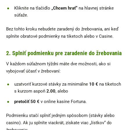
Kliknite na tlačidlo
„Chcem hrať“
na hlavnej stránke
súťaže.
Bez tohto kroku nebudete zaradený do žrebovania, ani keď
splníte obratové podmienky na tiketoch alebo v Casine.
2. Splniť podmienku pre zaradenie do žrebovania
V každom súťažnom týždni máte dve možnosti, ako si
vybojovať účasť v žrebovaní:
uzatvoriť kurzové stávky za minimálne
10 €
na tiketoch
s kurzom aspoň
2.00
, alebo
pretočiť 50 €
v online kasíne Fortuna.
Podmienku stačí splniť jedným spôsobom (stávky alebo
casino). Ak ju splníte viackrát, získate viac „lístkov“ do
žrebovania: