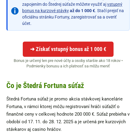
zapojením do Štedrej súťaže môžete využiť aj
vstupný
bonus na kurzové stávky
až do 1 000 €
. Stačí prejsť na
oficiálnu stránku Fortuny, zaregistrovať sa a overiť
účet.
➜ Získať vstupný bonus až 1 000 €
Bonus je určený len pre nové účty a osoby staršie ako 18 rokov •
Podmienky bonusu a ich platnosť sa môžu meniť
Čo je Štedrá Fortuna súťaž
Štedrá Fortuna súťaž je promo akcia stávkovej kancelárie
Fortuna, v rámci ktorej môžu registrovaní hráči súťažiť o
finančné ceny v celkovej hodnote 200 000 €. Súťaž prebieha v
období od 17. 11. do 28. 12. 2025 a je určená pre kurzových
stávkarov aj casino hráčov.