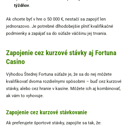
týždňov
.
Ak chcete byť v hre o 50 000 €, nestačí sa zapojiť len
jednorazovo. Je potrebné dlhodobejšie plniť kvalifikačné
podmienky a zapájať sa do súťaže väčšinu jej trvania.
Zapojenie cez kurzové stávky aj Fortuna
Casino
Výhodou Štedrej Fortuna súťaže je, že sa do nej môžete
kvalifikovať dvoma rozdielnymi spôsobmi – buď cez kurzové
stávky, alebo cez hranie v kasíne. Môžete ich aj kombinovať,
ak vám to vyhovuje.
Zapojenie cez kurzové stávkovanie
Ak preferujete športové stávky, zapojíte sa tak, že: