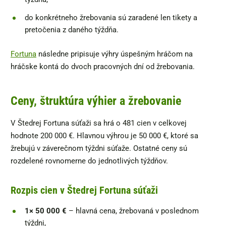
do konkrétneho žrebovania sú zaradené len tikety a
pretočenia z daného týždňa.
Fortuna
následne pripisuje výhry úspešným hráčom na
hráčske kontá do dvoch pracovných dní od žrebovania.
Ceny, štruktúra výhier a žrebovanie
V Štedrej Fortuna súťaži sa hrá o 481 cien v celkovej
hodnote 200 000 €. Hlavnou výhrou je 50 000 €, ktoré sa
žrebujú v záverečnom týždni súťaže. Ostatné ceny sú
rozdelené rovnomerne do jednotlivých týždňov.
Rozpis cien v Štedrej Fortuna súťaži
1× 50 000 €
– hlavná cena, žrebovaná v poslednom
týždni,