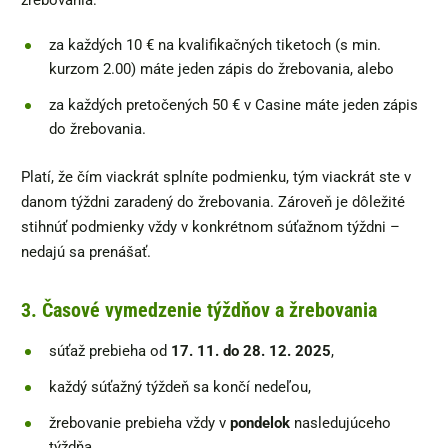
za každých 10 € na kvalifikačných tiketoch (s min.
kurzom 2.00) máte jeden zápis do žrebovania, alebo
za každých pretočených 50 € v Casine máte jeden zápis
do žrebovania.
Platí, že čím viackrát splníte podmienku, tým viackrát ste v
danom týždni zaradený do žrebovania. Zároveň je dôležité
stihnúť podmienky vždy v konkrétnom súťažnom týždni –
nedajú sa prenášať.
3. Časové vymedzenie týždňov a žrebovania
súťaž prebieha od
17. 11. do 28. 12. 2025
,
každý súťažný týždeň sa končí nedeľou,
žrebovanie prebieha vždy v
pondelok
nasledujúceho
týždňa,