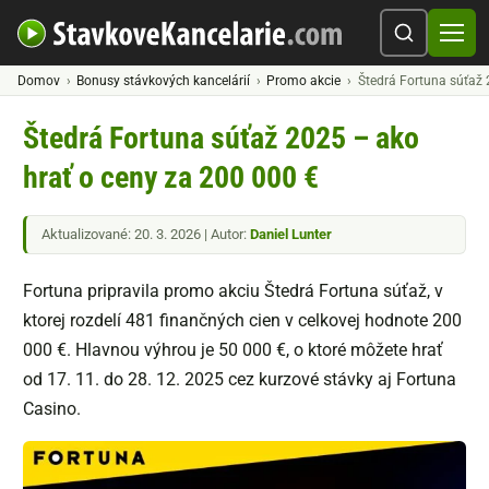
Domov
Bonusy stávkových kancelárií
Promo akcie
Štedrá Fortuna súťaž
Štedrá Fortuna súťaž 2025 – ako
hrať o ceny za 200 000 €
Aktualizované: 20. 3. 2026 | Autor:
Daniel Lunter
Fortuna pripravila promo akciu Štedrá Fortuna súťaž, v
ktorej rozdelí 481 finančných cien v celkovej hodnote 200
000 €. Hlavnou výhrou je 50 000 €, o ktoré môžete hrať
od 17. 11. do 28. 12. 2025 cez kurzové stávky aj Fortuna
Casino.