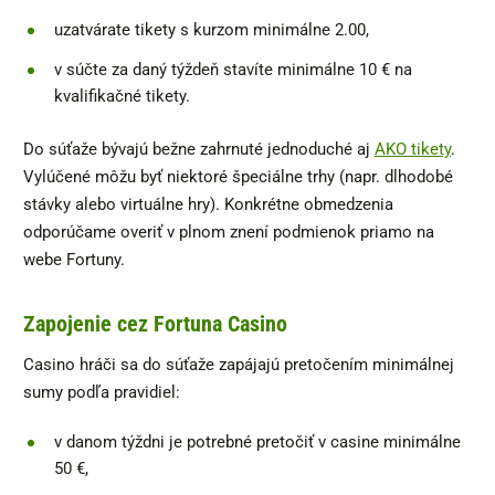
uzatvárate tikety s kurzom minimálne 2.00,
v súčte za daný týždeň stavíte minimálne 10 € na
kvalifikačné tikety.
Do súťaže bývajú bežne zahrnuté jednoduché aj
AKO tikety
.
Vylúčené môžu byť niektoré špeciálne trhy (napr. dlhodobé
stávky alebo virtuálne hry). Konkrétne obmedzenia
odporúčame overiť v plnom znení podmienok priamo na
webe Fortuny.
Zapojenie cez Fortuna Casino
Casino hráči sa do súťaže zapájajú pretočením minimálnej
sumy podľa pravidiel:
v danom týždni je potrebné pretočiť v casine minimálne
50 €,