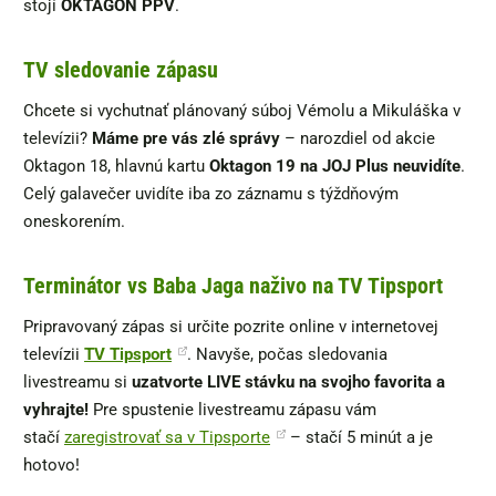
stojí
OKTAGON PPV
.
TV sledovanie zápasu
Chcete si vychutnať plánovaný súboj Vémolu a Mikuláška v
televízii?
Máme pre vás zlé správy
– narozdiel od akcie
Oktagon 18, hlavnú kartu
Oktagon 19 na JOJ Plus neuvidíte
.
Celý galavečer uvidíte iba zo záznamu s týždňovým
oneskorením.
Terminátor vs Baba Jaga naživo na TV Tipsport
Pripravovaný zápas si určite pozrite online v internetovej
televízii
TV Tipsport
. Navyše, počas sledovania
livestreamu si
uzatvorte LIVE stávku na svojho favorita a
vyhrajte!
Pre spustenie livestreamu zápasu vám
stačí
zaregistrovať sa v Tipsporte
– stačí 5 minút a je
hotovo!