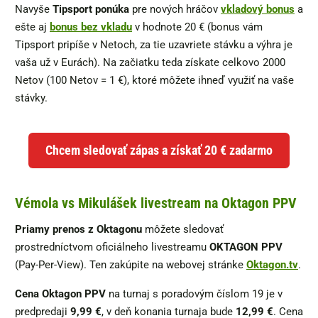
Navyše
Tipsport ponúka
pre nových hráčov
vkladový bonus
a
ešte aj
bonus bez vkladu
v hodnote 20 € (bonus vám
Tipsport pripíše v Netoch, za tie uzavriete stávku a výhra je
vaša už v Eurách). Na začiatku teda získate celkovo 2000
Netov (100 Netov = 1 €), ktoré môžete ihneď využiť na vaše
stávky.
Chcem sledovať zápas a získať 20 € zadarmo
Vémola vs Mikulášek livestream na Oktagon PPV
Priamy prenos z Oktagonu
môžete sledovať
prostredníctvom oficiálneho livestreamu
OKTAGON PPV
(Pay-Per-View). Ten zakúpite na webovej stránke
Oktagon.tv
.
Cena Oktagon PPV
na turnaj s poradovým číslom 19 je v
predpredaji
9,99 €
, v deň konania turnaja bude
12,99 €
. Cena