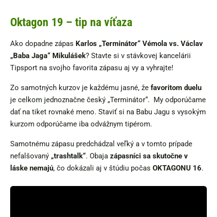
Oktagon 19 – tip na víťaza
Ako dopadne zápas
Karlos „Terminátor“ Vémola vs. Václav
„Baba Jaga“ Mikulášek
? Stavte si v stávkovej kancelárii
Tipsport na svojho favorita zápasu aj vy a vyhrajte!
Zo samotných kurzov je každému jasné, že
favoritom duelu
je celkom jednoznačne český „Terminátor“. My odporúčame
dať na tiket rovnaké meno. Staviť si na Babu Jagu s vysokým
kurzom odporúčame iba odvážnym tipérom.
Samotnému zápasu predchádzal veľký a v tomto prípade
nefalšovaný
„trashtalk“
. Obaja
zápasníci sa skutočne v
láske nemajú
, čo dokázali aj v štúdiu počas
OKTAGONU 16
.