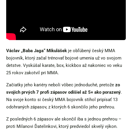
Václav „Baba Jaga“ Mikulášek
je obľúbený český MMA
bojovník, ktorý začal trénovať bojové umenia už vo svojom
detstve. Vyskúšal karate, box, kickbox až nakoniec vo veku
25 rokov zakotvil pri MMA.
Začiatky jeho kariéry neboli vôbec jednoduché, pretože
zo
svojich prvých 7 profi zápasov odišiel až 5× ako porazený
.
Na svoje konto si český MMA bojovník stihol pripísať 13
odohraných zápasov, z ktorých 6 skončilo jeho prehrou.
Z posledných 6 zápasov ale skončil iba s jednou prehrou –
proti Milanovi Ďatelinkovi, ktorý predviedol skvelý výkon.