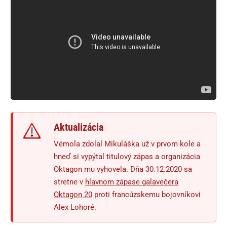
Aktualizácia
Vémola zdolal Mikuláška už v prvom kole a
hneď si vypýtal titulový zápas a organizácia
Oktagon mu vyhovela. Dňa 30.12.2020 sa
stretne v
hlavnom zápase galavečera
Oktagon 20
proti francúzskemu bojovníkovi
Alex Lohoré.