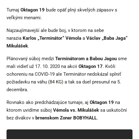
Turnaj
Oktagon 19
bude opäť plný skvelých zápasov s
veľkými menami.
Najzaujímavejší ale bude boj, v ktorom na sebe
narazia
Karlos „Terminátor“ Vémola
a
Václav „Baba Jaga“
Mikulášek
.
Plánovaný súboj medzi
Terminátorom a Babou Jagou
sme
mali vidieť už 17. 10. 2020 na akcii
Oktagon 17
. Kvôli
ochoreniu na COVID-19 ale Terminátor nedokázal splniť
požiadavku na váhu (84 KG) a tak sa duel presunul na 5.
decembra.
Rovnako ako predchádzajúce turnaje, aj
Oktagon 19
na
ktorom uvidíme súboj
Vémola vs. Mikulášek
sa uskutoční
bez divákov v
brnenskom Zoner BOBYHALL
.