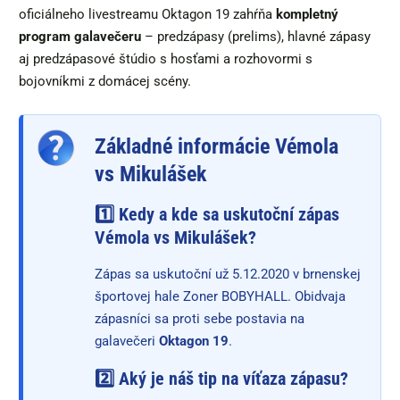
oficiálneho livestreamu Oktagon 19 zahŕňa
kompletný
program galavečeru
– predzápasy (prelims), hlavné zápasy
aj predzápasové štúdio s hosťami a rozhovormi s
bojovníkmi z domácej scény.
Základné informácie Vémola
vs Mikulášek
1️⃣ Kedy a kde sa uskutoční zápas
Vémola vs Mikulášek?
Zápas sa uskutoční už 5.12.2020 v brnenskej
športovej hale Zoner BOBYHALL. Obidvaja
zápasníci sa proti sebe postavia na
galavečeri
Oktagon 19
.
2️⃣ Aký je náš tip na víťaza zápasu?