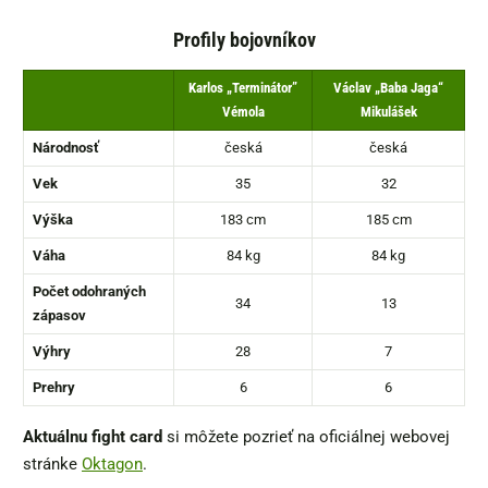
Profily bojovníkov
Karlos „Terminátor”
Václav „Baba Jaga“
Vémola
Mikulášek
Národnosť
česká
česká
Vek
35
32
Výška
183 cm
185 cm
Váha
84 kg
84 kg
Počet odohraných
34
13
zápasov
Výhry
28
7
Prehry
6
6
Aktuálnu fight card
si môžete pozrieť na oficiálnej webovej
stránke
Oktagon
.