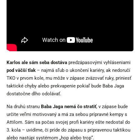
Karlos
ale s
ám seba dostáva
predzápasovými vyhláseniami
pod väčší tlak
– najmä sľub o ukončení kariéry, ak nedoručí
TKO v prvom kole, mu môže v zápase zväzovať ruky, priniesť
taktické chyby alebo prekvapenie pokiaľ bude Baba Jaga
dostatočne dlho odolávať.
Na druhú stranu
Baba Jaga nemá čo stratiť
, v zápase bude
určite veľmi motivovaný a má za sebou prípravné kempy s
Attilom. Sám sa počas svojej profi kariéry ešte nedostal do
3. kola – uvidíme, či príde do zápasu s pripravenou taktikou
alebo nastúpi systémom „hop alebo trop“.