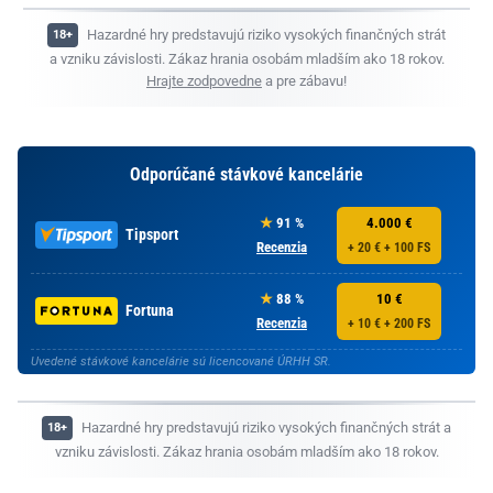
Hazardné hry predstavujú riziko vysokých finančných strát
a vzniku závislosti. Zákaz hrania osobám mladším ako 18 rokov.
Hrajte zodpovedne
a pre zábavu!
Odporúčané stávkové kancelárie
91 %
4.000 €
Tipsport
Recenzia
+ 20 € + 100 FS
88 %
10 €
Fortuna
Recenzia
+ 10 € + 200 FS
Uvedené stávkové kancelárie sú licencované ÚRHH SR.
Hazardné hry predstavujú riziko vysokých finančných strát a
vzniku závislosti. Zákaz hrania osobám mladším ako 18 rokov.