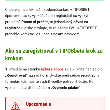
Chcete aj napriek našim odporúčaniam v TIPOSBET
športové stávky vyskúšať a pri registrácii sa vyskytol
problém?
Potom si prečítajte jednoduchý návod na
registráciu
a skontrolujte, či založenie účtu v TIPOSBET
prebehlo korektne v súlade s našim návodom.
Ako sa zaregistrovať v TIPOSbete krok za
krokom
1.
Prejdite na stránku
tipkurz.etipos.sk
a kliknite na tlačidlo
„Registrovať“
vpravo hore. Uvidíte pred sebou registračný
formulár, kde musíte vyplniť všetky potrebné údaje. Po
vyplnení potvrďte tlačidlom
„Overenie údajov“
Upozornenie