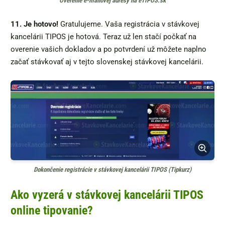
Overenie e-mailovej adresy na eTIPOS.sk
11.
Je hotovo!
Gratulujeme. Vaša registrácia v stávkovej
kancelárii TIPOS je hotová. Teraz už len stačí počkať na
overenie vašich dokladov a po potvrdení už môžete naplno
začať stávkovať aj v tejto slovenskej stávkovej kancelárii.
Dokončenie registrácie v stávkovej kancelárii TIPOS (Tipkurz)
Ako vyzerá v stávkovej kancelárii TIPOS
online tipovanie?