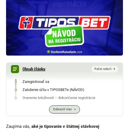
Obsah článku
Počet sekcií: 4
Zaregistrovať sa
Založenie účtu v TIPOSBETe (NÁVOD)
Overenie totožnosti – dokončenie registrácie
Zobraziť viac
Zaujíma vás,
aké je tipovanie v štátnej stávkovej