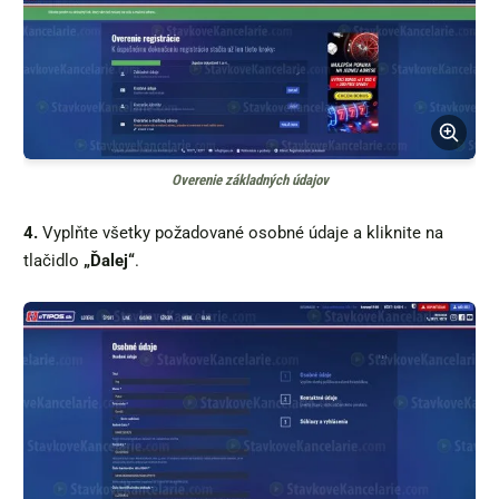
Overenie základných údajov
4.
Vyplňte všetky požadované osobné údaje a kliknite na
tlačidlo
„Ďalej“
.