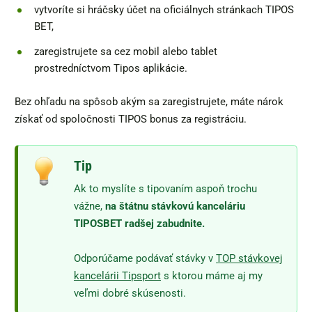
vytvoríte si hráčsky účet na oficiálnych stránkach TIPOS
BET,
zaregistrujete sa cez mobil alebo tablet
prostredníctvom Tipos aplikácie.
Bez ohľadu na spôsob akým sa zaregistrujete, máte nárok
získať od spoločnosti TIPOS bonus za registráciu.
Tip
Ak to myslíte s tipovaním aspoň trochu
vážne,
na štátnu stávkovú kanceláriu
TIPOSBET radšej zabudnite.
Odporúčame podávať stávky v
TOP stávkovej
kancelárii Tipsport
s ktorou máme aj my
veľmi dobré skúsenosti.