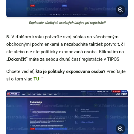
Doplnenie všetkých osobných údajov pri registrácii
5.
V ďalšom kroku potvrďte svoj súhlas so všeobecnými
obchodnými podmienkami a nezabudnite taktiež potvrdiť, či
ste alebo nie ste politicky exponovaná osoba. Kliknutím na
„Dokončiť“
máte za sebou druhú časť registrácie v TIPOS.
Chcete vedieť,
kto je politicky exponovaná osoba?
Prečítajte
si o tom viac
TU
.