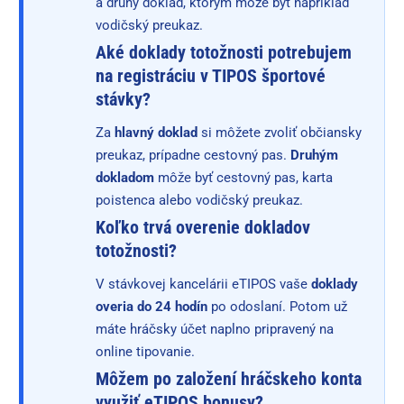
a druhý doklad, ktorým môže byť napríklad
vodičský preukaz.
Aké doklady totožnosti potrebujem
na registráciu v TIPOS športové
stávky?
Za
hlavný doklad
si môžete zvoliť občiansky
preukaz, prípadne cestovný pas.
Druhým
dokladom
môže byť cestovný pas, karta
poistenca alebo vodičský preukaz.
Koľko trvá overenie dokladov
totožnosti?
V stávkovej kancelárii eTIPOS vaše
doklady
overia do 24 hodín
po odoslaní. Potom už
máte hráčsky účet naplno pripravený na
online tipovanie.
Môžem po založení hráčskeho konta
využiť eTIPOS bonusy?