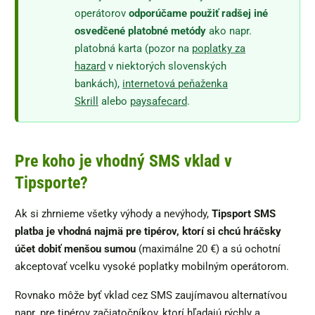
operátorov
odporúčame použiť radšej iné
osvedčené platobné metódy
ako napr.
platobná karta (pozor na
poplatky za
hazard
v niektorých slovenských
bankách),
internetová peňaženka
Skrill
alebo
paysafecard
.
Pre koho je vhodný SMS vklad v
Tipsporte?
Ak si zhrnieme všetky výhody a nevýhody,
Tipsport SMS
platba je vhodná najmä pre tipérov, ktorí si chcú hráčsky
účet dobiť menšou sumou
(maximálne 20 €) a sú ochotní
akceptovať vcelku vysoké poplatky mobilným operátorom.
Rovnako môže byť vklad cez SMS zaujímavou alternatívou
napr. pre tipérov začiatočníkov, ktorí hľadajú rýchly a