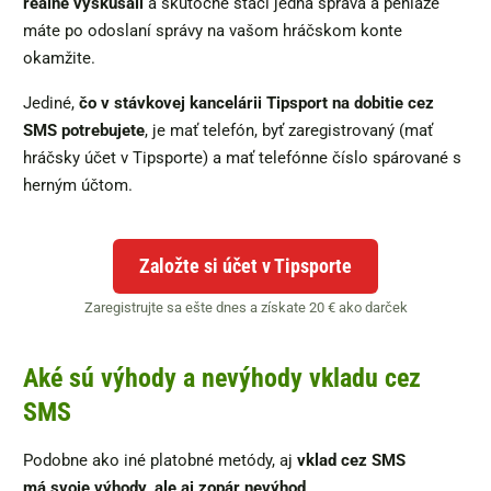
reálne vyskúšali
a skutočne stačí jedna správa a peniaze
máte po odoslaní správy na vašom hráčskom konte
okamžite.
Jediné,
čo v stávkovej kancelárii Tipsport na dobitie cez
SMS potrebujete
, je mať telefón, byť zaregistrovaný (mať
hráčsky účet v Tipsporte) a mať telefónne číslo spárované s
herným účtom.
Založte si účet v Tipsporte
Zaregistrujte sa ešte dnes a získate 20 € ako darček
Aké sú výhody a nevýhody vkladu cez
SMS
Podobne ako iné platobné metódy, aj
vklad cez SMS
má
svoje výhody, ale aj zopár nevýhod
.