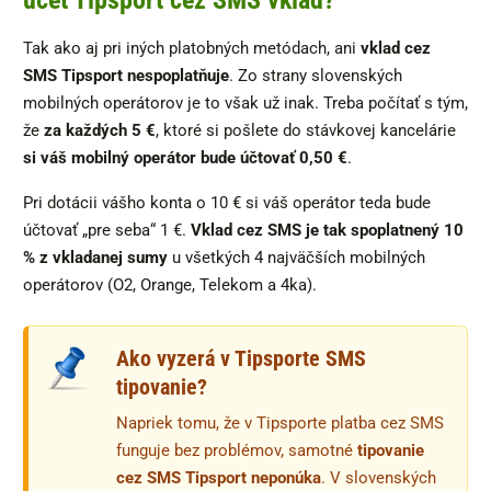
účet Tipsport cez SMS vklad?
Tak ako aj pri iných platobných metódach, ani
vklad cez
SMS Tipsport nespoplatňuje
. Zo strany slovenských
mobilných operátorov je to však už inak. Treba počítať s tým,
že
za každých 5 €
, ktoré si pošlete do stávkovej kancelárie
si váš mobilný operátor bude účtovať 0,50 €
.
Pri dotácii vášho konta o 10 € si váš operátor teda bude
účtovať „pre seba“ 1 €.
Vklad cez SMS je tak spoplatnený 10
% z vkladanej sumy
u všetkých 4 najväčších mobilných
operátorov (O2, Orange, Telekom a 4ka).
Ako vyzerá v Tipsporte SMS
tipovanie?
Napriek tomu, že v Tipsporte platba cez SMS
funguje bez problémov, samotné
tipovanie
cez SMS Tipsport neponúka
. V slovenských