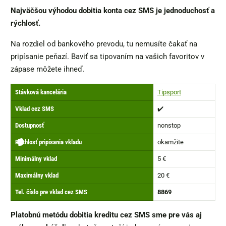
Najväčšou výhodou dobitia konta cez SMS je jednoduchosť a
rýchlosť.
Na rozdiel od bankového prevodu, tu nemusíte čakať na
pripísanie peňazí. Baviť sa tipovaním na vašich favoritov v
zápase môžete ihneď.
Stávková kancelária
Tipsport
Vklad cez SMS
✔️
Dostupnosť
nonstop
🏠
⏰
🕗
🤑
📞
💰
💰
Rýchlosť pripísania vkladu
okamžite
Minimálny vklad
5 €
Maximálny vklad
20 €
Tel. číslo pre vklad cez SMS
8869
Platobnú metódu dobitia kreditu cez SMS sme pre vás aj