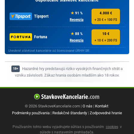
91 %
4.000 €
Tipsport
Recenzia
+ 20 € + 100 FS
88 %
10 €
Fortuna
Recenzia
+ 10 € + 200 FS
Uvedené stávkové kancelárie sú licencované ÚRHH SR.
Hazardné hry predstavujú riziko vysokých finančných strát a
vzniku závislosti. Zákaz hrania osobám mladším ako 18 rokov.
© 2026 StavkoveKancelarie.com |
O nás
|
Kontakt
Podmienky používania
|
Redakčné štandardy
|
Zodpovedné hranie
Používaním tohto webu vyjadrujete súhlas s používaním
cookies
v
súlade s nastavením prehliadača.