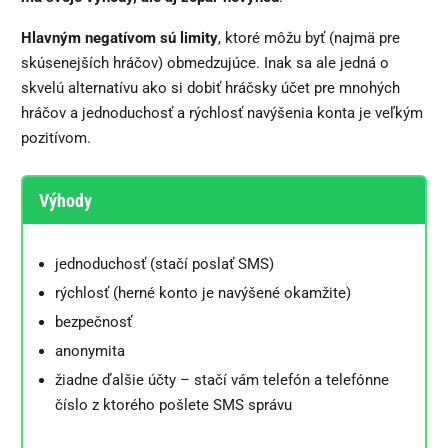
Hlavným negatívom sú limity
, ktoré môžu byť (najmä pre
skúsenejších hráčov) obmedzujúce. Inak sa ale jedná o
skvelú alternatívu ako si dobiť hráčsky účet pre mnohých
hráčov a jednoduchosť a rýchlosť navýšenia konta je veľkým
pozitívom.
Výhody
jednoduchosť (stačí poslať SMS)
rýchlosť (herné konto je navýšené okamžite)
bezpečnosť
anonymita
žiadne ďalšie účty – stačí vám telefón a telefónne
číslo z ktorého pošlete SMS správu