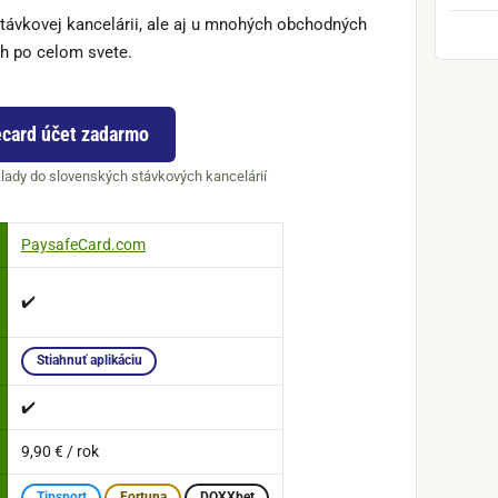
távkovej kancelárii, ale aj u mnohých obchodných
h po celom svete.
ecard účet zadarmo
klady do slovenských stávkových kancelárií
PaysafeCard.com
✔️
Stiahnuť aplikáciu
✔️
9,90 € / rok
Tipsport
Fortuna
DOXXbet