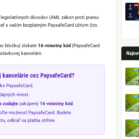
z legislatívnych dôvodov (AML zákon proti praniu
vať s vaším bezplatným PaysafeCard účtom (tzv.
o bločku) získate
16-miestny kód
(PaysafeCard
Najnov
 stávkovej kancelárii.
j kancelárie cez PaysafeCard?
nke PaysafeCard.
dajných miest.
a zadajte
zakúpený
16-miestny kód
.
zvoľte možnosť PaysafeCard. Budete
u, odkiaľ sa platba strhne.