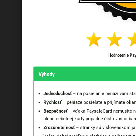
Hodnotenie Pay
Výhody
Jednoduchosť
– na posielanie peňazí vám stač
Rýchlosť
– peniaze posielate a prijímate okam
Bezpečnosť
– vďaka PaysafeCard nemusíte nik
alebo debetnej karty prípadne číslo vášho ban
Zrozumiteľnosť
– stránky sú v slovenskom jaz