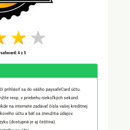
safecard: 4 z 5
í prihlásiť sa do vášho paysafeCard účtu.
žite resp. v priebehu niekoľkých sekúnd.
de na internete zadávať čísla vašej kreditnej
kového účtu a báť sa zneužitia údajov.
yku (dostupná je aj čeština).