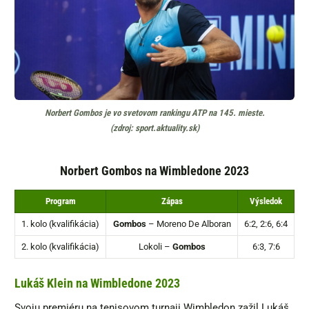
Norbert Gombos je vo svetovom rankingu ATP na 145. mieste.
(zdroj: sport.aktuality.sk)
Norbert Gombos na Wimbledone 2023
Program
Zápas
Výsledok
1. kolo (kvalifikácia)
Gombos
– Moreno De Alboran
6:2, 2:6, 6:4
2. kolo (kvalifikácia)
Lokoli –
Gombos
6:3, 7:6
Lukáš Klein na Wimbledone 2023
Svoju premiéru na tenisovom turnaji Wimbledon zažil Lukáš