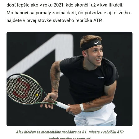
dosť lepšie ako v roku 2021, kde skončil už v kvalifikácii.
Molčanovi sa pomaly začína dariť, čo potvrdzuje aj to, že ho
nájdete v prvej stovke svetového rebríčka ATP.
Alex Molčan sa momentálne nachádza na 81. mieste v rebríčku ATP.
(zdroj: sportky.zoznam.sk)