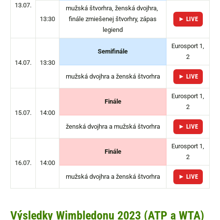
13.07.
mužská štvorhra, ženská dvojhra,
13:30
finále zmiešenej štvorhry, zápas
► LIVE
legiend
Eurosport 1,
Semifinále
2
14.07.
13:30
mužská dvojhra a ženská štvorhra
► LIVE
Eurosport 1,
Finále
2
15.07.
14:00
ženská dvojhra a mužská štvorhra
► LIVE
Eurosport 1,
Finále
2
16.07.
14:00
mužská dvojhra a ženská štvorhra
► LIVE
Výsledky Wimbledonu 2023 (ATP a WTA)