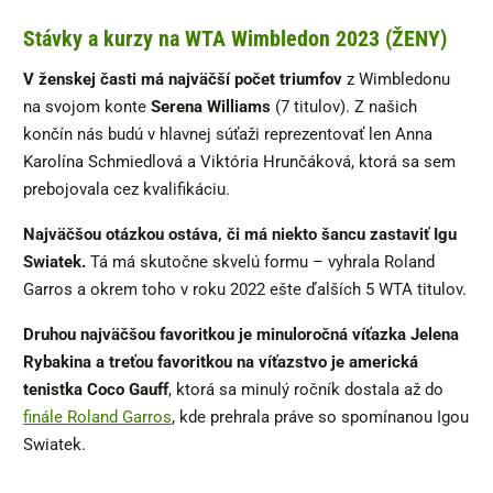
Stávky a kurzy na WTA Wimbledon 2023 (ŽENY)
V ženskej časti
má najväčší počet triumfov
z Wimbledonu
na svojom konte
Serena Williams
(7 titulov). Z našich
končín nás budú v hlavnej súťaži reprezentovať len Anna
Karolína Schmiedlová a Viktória Hrunčáková, ktorá sa sem
prebojovala cez kvalifikáciu.
Najväčšou otázkou ostáva, či má niekto šancu zastaviť Igu
Swiatek.
Tá má skutočne skvelú formu – vyhrala Roland
Garros a okrem toho v roku 2022 ešte ďalších 5 WTA titulov.
Druhou najväčšou favoritkou je minuloročná víťazka Jelena
Rybakina a
treťou favoritkou na víťazstvo je americká
tenistka Coco Gauff
, ktorá sa minulý ročník dostala až do
finále Roland Garros
, kde prehrala práve so spomínanou Igou
Swiatek.