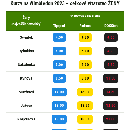
Kurzy na Wimbledon 2023 – celkové víťazstvo ŽENY
Stávková kancelária
Ženy
(najväčšie favoritky)
Tipsport
Fortuna
DOXXbet
Swiatek
4.50
4.70
4.35
Rybakina
5.00
5.00
4.90
Sabalenka
5.00
5.00
5.20
Kvitová
8.50
8.00
11.50
Muchová
17.00
18.00
14.50
Jabeur
18.00
18.50
12.50
Krejčíková
18.00
18.00
21.00