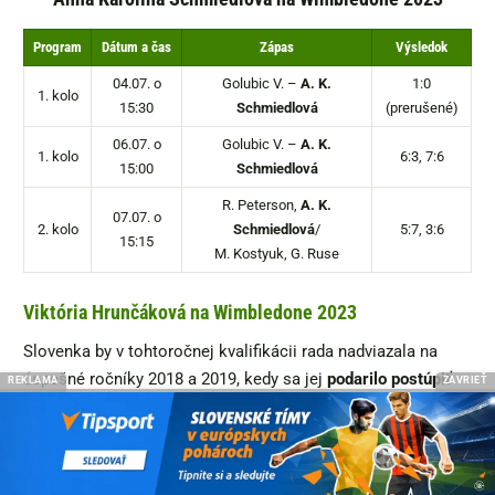
Program
Dátum a čas
Zápas
Výsledok
04.07. o
Golubic V. –
A. K.
1:0
1. kolo
15:30
Schmiedlová
(prerušené)
06.07. o
Golubic V. –
A. K.
1. kolo
6:3, 7:6
15:00
Schmiedlová
R. Peterson,
A. K.
07.07. o
2. kolo
Schmiedlová
/
5:7, 3:6
15:15
M. Kostyuk, G. Ruse
Viktória Hrunčáková na Wimbledone 2023
Slovenka by v tohtoročnej kvalifikácii rada nadviazala na
úspešné ročníky 2018 a 2019, kedy sa jej
podarilo postúpiť
REKLAMA
ZAVRIEŤ
až do hlavnej súťaže Wimbledonu
(zahrala si v jej 1. kole). V
Australian Open 2023 skončila v kvalifikácii a na French
Open 2023 sa dokázala prebojovať cez kvalifikáciu. Tento
ročník si Hrunčáková zahrá v hlavnej súťaži Wimbledonu.