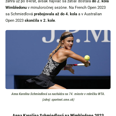
zahrá už po 8-krát, avšak najviac sa zatiaľ dostala
do 2. kola
Wimbledonu
v minuloročnej sezóne. Na French Open 2023
sa Schmiedlová
prebojovala až do 4. kola
a v Australian
Open 2023
skončila v 2. kole
.
Anna Karolína Schmiedlová sa nachádza na 74. mieste v rebríčku WTA.
(zdroj: sportnet.sme.sk)
Anna Karolína Schmiedlová na Wimbledone 2023