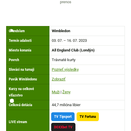
prenos
🫦
🏴
Grandslam
Wimbledon
Termín udalosti
03. 07. – 16. 07. 2023
Miesto konania
All England Club
(Londýn)
Povrch
Trávnaté kurty
Slováci na turnaji
Pozrieť výsledky
Pavúk Wimbledonu
Zobraziť
Kurzy na celkové
Muži
|
Ženy
víťazstvo
🏟️
🏆
🎾
⏰
🔎
👍
📺
🥇
💰
▶️
Celková dotácia
44,7 milióna libier
TV Tipsport
TV Fortuna
LIVE stream
DOXXbet TV