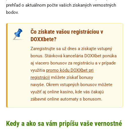
prehľad o aktuálnom počte vašich získaných vernostných
bodov.
Čo získate vašou registráciou v
DOXXbete?
Zaregistrujte sa už dnes a získajte vstupný
bonus. Stávková kancelária DOXXbet ponúka
aj viacero bonusov za registráciu a v prípade
využitia
promo kódu DOXXbet pri
registrácii
môžete získať bonusy
navyše. Okrem vstupných bonusov môžete
využiť aj online kasíno, kde vás čakajú
zábavné online automaty s bonusom.
Kedy a ako sa vám pripíšu vaše vernostné