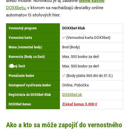
alebo mobile. Novinkou je aj zábavné
online kasíno
DOXXbetu
, v ktorom sa nachádzajú desiatky online
automatov či stolových hier.
Vernostný program
DOXXbet Klub
Vernostná karta
✅ (Vernostná karta DOXXbet)
Mena (vernostné body)
Bod (Body)
Konverzia (Body za Eurá)
Max. 500 bodov za deň
👉
💳
💍
💶
💱
🔥
📝
💰
🗓️
Denný limit
Max. 500 bodov za deň
Prenášanie bodov
✅ (Body platia 365 dní do 31.5.)
Dostupnosť využívania bodov
Online, Pobočka
Registrácia do DOXXbet Klub
DOXXbet.sk
DOXXbet bonus
Získať bonus 5.000 €
Ako a kto sa môže zapojiť do vernostného