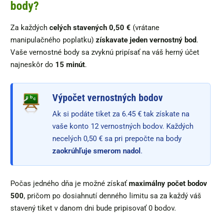
body?
Za každých
celých stavených 0,50 €
(vrátane
manipulačného poplatku)
získavate jeden vernostný bod
.
Vaše vernostné body sa zvyknú pripísať na váš herný účet
najneskôr do
15 minút
.
Výpočet vernostných bodov
Ak si podáte tiket za 6.45 € tak získate na
vaše konto 12 vernostných bodov. Každých
necelých 0,50 € sa pri prepočte na body
zaokrúhľuje smerom nadol
.
Počas jedného dňa je možné získať
maximálny počet bodov
500
, pričom po dosiahnutí denného limitu sa za každý váš
stavený tiket v danom dni bude pripisovať 0 bodov.