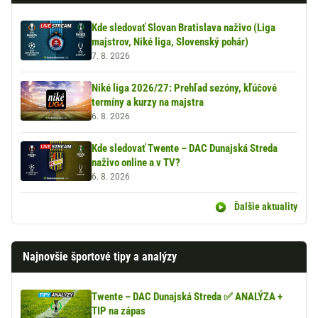
Kde sledovať Slovan Bratislava naživo (Liga
majstrov, Niké liga, Slovenský pohár)
7. 8. 2026
Niké liga 2026/27: Prehľad sezóny, kľúčové
termíny a kurzy na majstra
6. 8. 2026
Kde sledovať Twente – DAC Dunajská Streda
naživo online a v TV?
6. 8. 2026
Ďalšie aktuality
Najnovšie športové tipy a analýzy
Twente – DAC Dunajská Streda ✅ ANALÝZA +
TIP na zápas