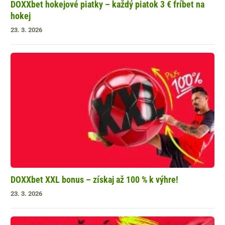
DOXXbet hokejové piatky – každý piatok 3 € fríbet na
hokej
23. 3. 2026
DOXXbet XXL bonus – získaj až 100 % k výhre!
23. 3. 2026