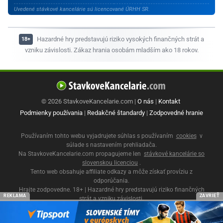
Uvedené stávkové kancelárie sú licencované ÚRHH SR.
Hazardné hry predstavujú riziko vysokých finančných strát a
vzniku závislosti. Zákaz hrania osobám mladším ako 18 rokov.
© 2026 StavkoveKancelarie.com |
O nás
|
Kontakt
Podmienky používania
|
Redakčné štandardy
|
Zodpovedné hranie
Používaním tohto webu vyjadrujete súhlas s používaním
cookies
v
súlade s nastavením prehliadača.
Na StavkoveKancelarie.com propagujeme len
stávkové kancelárie so
slovenskou licenciou
.
Tento web obsahuje affiliate odkazy a môže získať províziu z
odporúčania.
Hrajte zodpovedne. 18+ | Hazardné hry predstavujú riziko finančných
REKLAMA
ZAVRIEŤ
strát a vzniku závislosti.