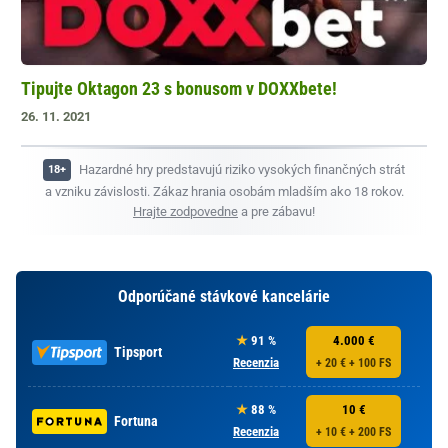
Tipujte Oktagon 23 s bonusom v DOXXbete!
26. 11. 2021
Hazardné hry predstavujú riziko vysokých finančných strát
a vzniku závislosti. Zákaz hrania osobám mladším ako 18 rokov.
Hrajte zodpovedne
a pre zábavu!
Odporúčané stávkové kancelárie
91 %
4.000 €
Tipsport
Recenzia
+ 20 € + 100 FS
88 %
10 €
Fortuna
Recenzia
+ 10 € + 200 FS