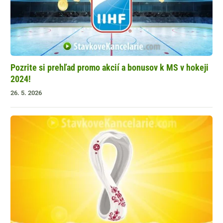
Pozrite si prehľad promo akcií a bonusov k MS v hokeji
2024!
26. 5. 2026