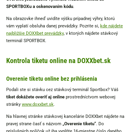
SPORTBOXu a oskenovaním kódu
.
Na obrazovke ihneď uvidíte výšku prípadnej výhry, ktorú
vám vyplatí obsluha danej prevádzky. Pozrite si,
kde nájdete
najbližšie DOXXbet prevádzky
, v ktorých nájdete stávkový
terminál SPORTBOX.
Kontrola tiketu online na DOXXbet.sk
Overenie tiketu online bez prihlásenia
Podali ste si stávku cez stávkový terminál Sportbox? Váš
tiket dokážete overiť aj online
prostredníctvom webovej
stránky
www.doxxbet.sk
.
Na hlavnej stránke stávkovej kancelárie DOXXbet nájdete na
pravej strane časť s názvom
„Overenie tiketu“
. Do
príslušných políčok už iba vyplňte 16-miestne číslo daného