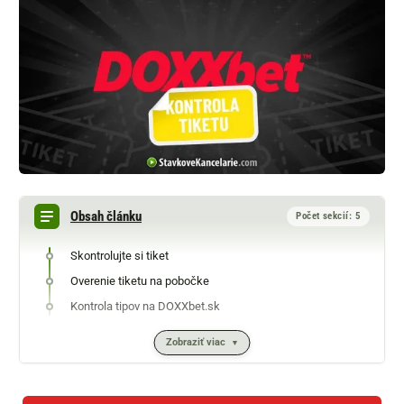
Obsah článku
Počet sekcií: 5
Skontrolujte si tiket
Overenie tiketu na pobočke
Kontrola tipov na DOXXbet.sk
Zobraziť viac