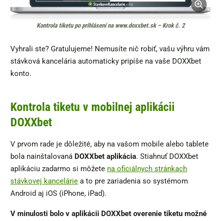
Kontrola tiketu po prihlásení na www.doxxbet.sk – Krok č. 2
Vyhrali ste? Gratulujeme! Nemusíte nič robiť, vašu výhru vám
stávková kancelária automaticky pripíše na vaše DOXXbet
konto.
Kontrola tiketu v mobilnej aplikácii
DOXXbet
V prvom rade je dôležité, aby na vašom mobile alebo tablete
bola nainštalovaná
DOXXbet aplikácia
. Stiahnuť DOXXbet
aplikáciu zadarmo si môžete
na oficiálnych stránkach
stávkovej kancelárie
a to pre zariadenia so systémom
Android aj iOS (iPhone, iPad).
V minulosti bolo v aplikácii DOXXbet overenie tiketu možné