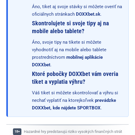
Áno, tiket aj svoje stávky si môžete overiť na
oficiálnych stránkach
DOXXbet.sk
.
Skontrolujete si svoje tipy aj na
mobile alebo tablete?
Áno, svoje tipy na tikete si môžete
vyhodnotiť aj na mobile alebo tablete
prostredníctvom
mobilnej aplikácie
DOXXbet
.
Ktoré pobočky DOXXbet vám overia
tiket a vyplatia výhru?
Váš tiket si môžete skontrolovať a výhru si
nechať vyplatiť na ktorejkoľvek
prevádzke
DOXXbet, kde nájdete SPORTBOX
.
Hazardné hry predstavujú riziko vysokých finančných strát