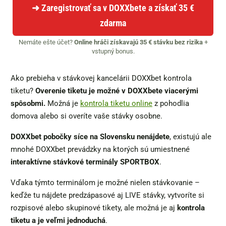
➜ Zaregistrovať sa v DOXXbete a získať 35 €
zdarma
Nemáte ešte účet?
Online hráči získavajú 35 € stávku bez rizika
+
vstupný bonus.
Ako prebieha v stávkovej kancelárii DOXXbet kontrola
tiketu?
Overenie tiketu je možné v DOXXbete viacerými
spôsobmi.
Možná je
kontrola tiketu online
z pohodlia
domova alebo si overíte vaše stávky osobne.
DOXXbet pobočky síce na Slovensku nenájdete
, existujú ale
mnohé DOXXbet prevádzky na ktorých sú umiestnené
interaktívne stávkové terminály SPORTBOX
.
Vďaka týmto terminálom je možné nielen stávkovanie –
keďže tu nájdete predzápasové aj LIVE stávky, vytvoríte si
rozpisové alebo skupinové tikety, ale možná je aj
kontrola
tiketu a je veľmi jednoduchá
.