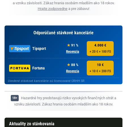
a vzniku závislosti. Zákaz hrania osobám mladším ako 18 rokov.
Hrajte zodpovedne
a pre zábavu!
Odporúčané stávkové kancelárie
91 %
4.000 €
Tipsport
Recenzia
+ 20 € + 100 FS
88 %
10 €
Fortuna
Recenzia
+ 10 € + 200 FS
Uvedené stávkové kancelárie sú licencované ÚRHH SR.
Hazardné hry predstavujú riziko vysokých finančných strát a
vzniku závislosti. Zákaz hrania osobám mladším ako 18 rokov.
Aktuality zo stávkovania