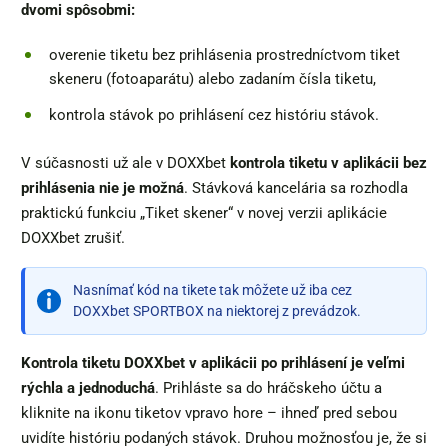
dvomi spôsobmi:
overenie tiketu bez prihlásenia prostredníctvom tiket
skeneru (fotoaparátu) alebo zadaním čísla tiketu,
kontrola stávok po prihlásení cez históriu stávok.
V súčasnosti už ale v DOXXbet
kontrola tiketu v aplikácii bez
prihlásenia nie je možná
. Stávková kancelária sa rozhodla
praktickú funkciu „Tiket skener“ v novej verzii aplikácie
DOXXbet zrušiť.
Nasnímať kód na tikete tak môžete už iba cez
DOXXbet SPORTBOX na niektorej z prevádzok.
Kontrola tiketu DOXXbet v aplikácii po prihlásení je veľmi
rýchla a jednoduchá
. Prihláste sa do hráčskeho účtu a
kliknite na ikonu tiketov vpravo hore – ihneď pred sebou
uvidíte históriu podaných stávok. Druhou možnosťou je, že si