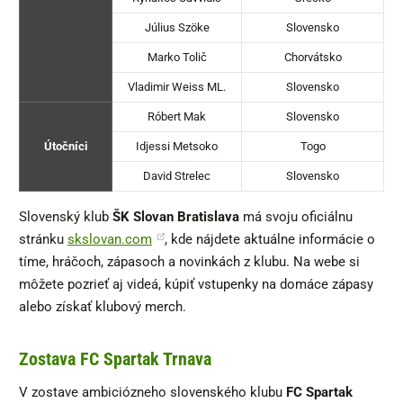
Július Szöke
Slovensko
Marko Tolič
Chorvátsko
Vladimir Weiss ML.
Slovensko
Róbert Mak
Slovensko
Útočníci
Idjessi Metsoko
Togo
David Strelec
Slovensko
Slovenský klub
ŠK Slovan Bratislava
má svoju oficiálnu
stránku
skslovan.com
, kde nájdete aktuálne informácie o
tíme, hráčoch, zápasoch a novinkách z klubu. Na webe si
môžete pozrieť aj videá, kúpiť vstupenky na domáce zápasy
alebo získať klubový merch.
Zostava FC Spartak Trnava
V zostave ambiciózneho slovenského klubu
FC Spartak