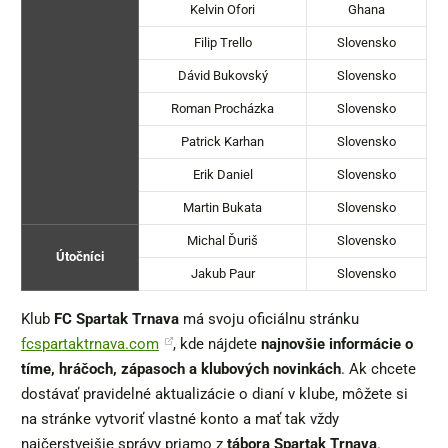
Kelvin Ofori
Ghana
Filip Trello
Slovensko
Dávid Bukovský
Slovensko
Roman Procházka
Slovensko
Patrick Karhan
Slovensko
Erik Daniel
Slovensko
Martin Bukata
Slovensko
Michal Ďuriš
Slovensko
Útočníci
Jakub Paur
Slovensko
Klub
FC Spartak Trnava
má svoju oficiálnu stránku
fcspartaktrnava.com
, kde nájdete
najnovšie informácie o
tíme, hráčoch, zápasoch a klubových novinkách
. Ak chcete
dostávať pravidelné aktualizácie o dianí v klube, môžete si
na stránke vytvoriť vlastné konto a mať tak vždy
najčerstvejšie správy priamo z
tábora Spartak Trnava
.