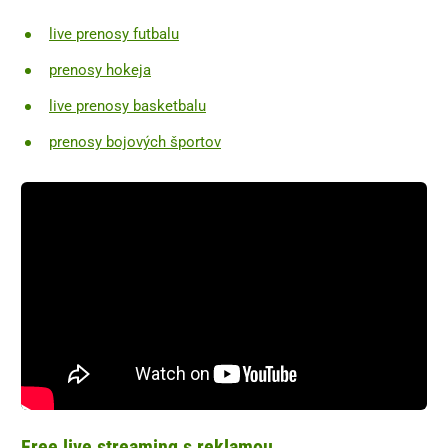
live prenosy futbalu
prenosy hokeja
live prenosy basketbalu
prenosy bojových športov
Free live streaming s reklamou