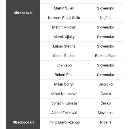
Martin Šulek
Slovensko
Obrancovia
Kazeem Bolaji Soliu
Nigéria
Martin Mikovič
Slovensko
Marek Ujlaky
Slovensko
Lukáš Štetina
Slovensko
Cedric Badolo
Burkina Faso
Erik Sabo
Slovensko
Róbert Pich
Slovensko
Milan Corryn
Belgicko
Miloš Kratochvíl
Česko
Vojtěch Kubista
Česko
Adrian Zeljkovič
Slovínsko
Stredopoliari
Philip Elayo Azango
Nigéria