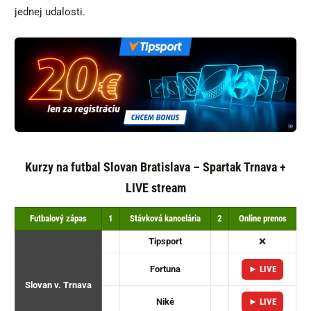
jednej udalosti.
Kurzy na futbal Slovan Bratislava – Spartak Trnava +
LIVE stream
Futbalový zápas
1
Stávková kancelária
2
Online prenos
Tipsport
❌
Fortuna
► LIVE
Slovan v. Trnava
Niké
► LIVE