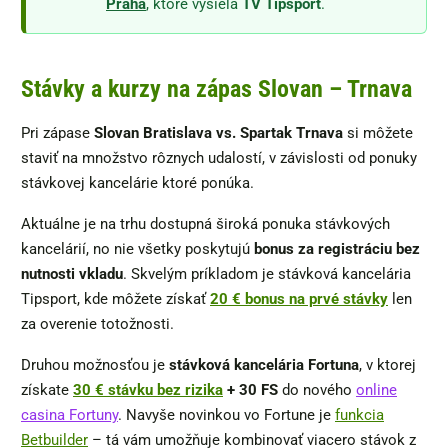
Praha
, ktoré vysiela
TV Tipsport
.
Stávky a kurzy na zápas Slovan – Trnava
Pri zápase
Slovan Bratislava vs. Spartak Trnava
si môžete
staviť na množstvo rôznych udalostí, v závislosti od ponuky
stávkovej kancelárie ktoré ponúka.
Aktuálne je na trhu dostupná široká ponuka stávkových
kancelárií, no nie všetky poskytujú
bonus za registráciu bez
nutnosti vkladu
. Skvelým príkladom je stávková kancelária
Tipsport, kde môžete získať
20 € bonus na prvé stávky
len
za overenie totožnosti.
Druhou možnosťou je
stávková kancelária Fortuna
, v ktorej
získate
30 € stávku bez rizika
+
30 FS
do nového
online
casina Fortuny
. Navyše novinkou vo Fortune je
funkcia
Betbuilder
– tá vám umožňuje kombinovať viacero stávok z