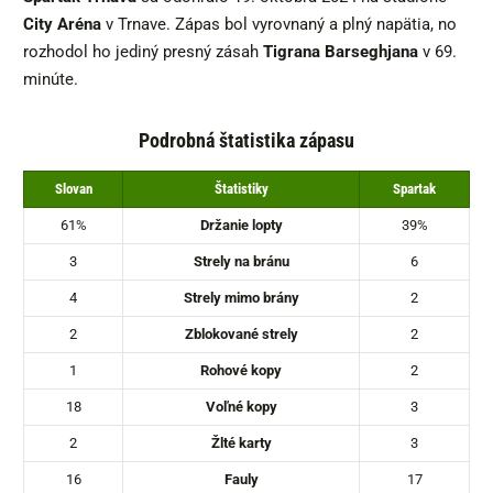
City Aréna
v Trnave. Zápas bol vyrovnaný a plný napätia, no
rozhodol ho jediný presný zásah
Tigrana Barseghjana
v 69.
minúte.
Podrobná štatistika zápasu
Slovan
Štatistiky
Spartak
61%
Držanie lopty
39%
3
Strely na bránu
6
4
Strely mimo brány
2
2
Zblokované strely
2
1
Rohové kopy
2
18
Voľné kopy
3
2
Žlté karty
3
16
Fauly
17