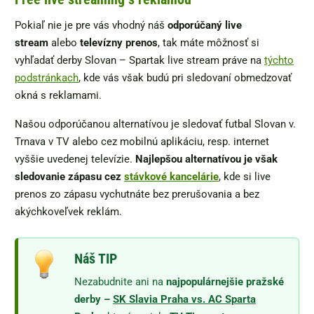
Pokiaľ nie je pre vás vhodný náš
odporúčaný live
stream
alebo
televízny prenos
, tak máte môžnosť si
vyhľadať derby Slovan – Spartak live stream práve na
týchto
podstránkach
, kde vás však budú pri sledovaní obmedzovať
okná s reklamami.
Našou odporúčanou alternatívou je sledovať futbal Slovan v.
Trnava v TV alebo cez mobilnú aplikáciu, resp. internet
vyššie uvedenej televízie.
Najlepšou alternatívou je však
sledovanie zápasu cez
stávkové kancelárie
, kde si live
prenos zo zápasu vychutnáte bez prerušovania a bez
akýchkoveľvek reklám.
Náš TIP
Nezabudnite ani na
najpopulárnejšie pražské
derby
–
SK Slavia Praha vs. AC Sparta