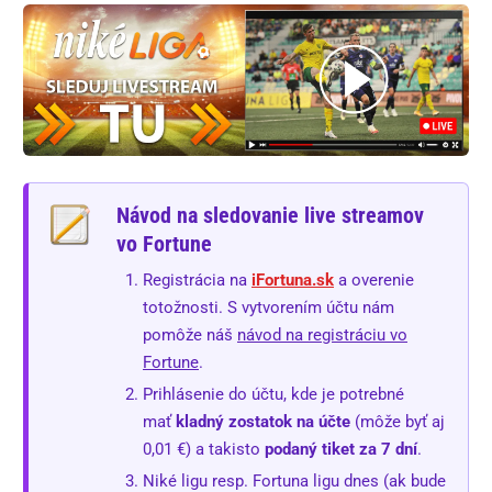
Návod na sledovanie live streamov
vo Fortune
Registrácia na
iFortuna.sk
a overenie
totožnosti. S vytvorením účtu nám
pomôže náš
návod na registráciu vo
Fortune
.
Prihlásenie do účtu, kde je potrebné
mať
kladný zostatok na účte
(môže byť aj
0,01 €) a takisto
podaný tiket za 7 dní
.
Niké ligu resp. Fortuna ligu dnes (ak bude