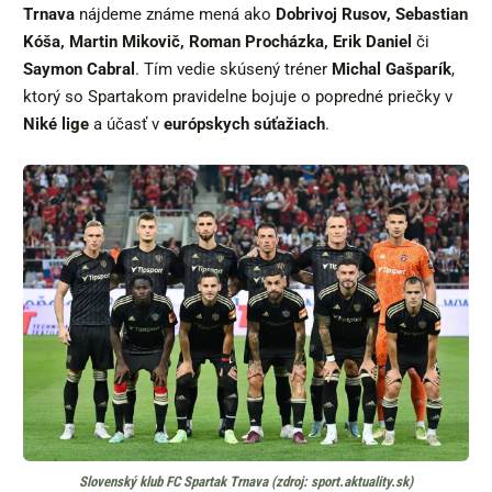
Trnava
nájdeme známe mená ako
Dobrivoj Rusov, Sebastian
Kóša, Martin Mikovič, Roman Procházka, Erik Daniel
či
Saymon Cabral
. Tím vedie skúsený tréner
Michal Gašparík
,
ktorý so Spartakom pravidelne bojuje o popredné priečky v
Niké lige
a účasť v
európskych súťažiach
.
Slovenský klub FC Spartak Trnava (zdroj: sport.aktuality.sk)