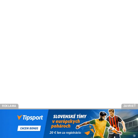
REKLAMA
ZAVRIEŤ
Tabuľku poskytuje
SofaScore.com
Najčastejšie otázky a