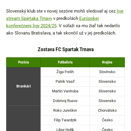
Slovenský klub ste v novej sezóne mohli sledovať aj cez
live
stream Spartaka Trnavy
v predkolách
Európskej
konferečnenj ligy 2024/25
. V súťaži sa mu žiaľ tak nedarilo
ako Slovanu Bratislava, a tak skončil už v jej predkolách.
Zostava FC Spartak Trnava
Pozícia
Futbalista
Krajina
Žiga Frelih
Slovínsko
Patrik Vasiľ
Slovensko
Brankári
Martin Vantruba
Slovensko
Dobrivoj Rusov
Slovensko
Roko Jureškin
Chorvátsko
Filip Twardzik
Česko
Libor Holík
Česko