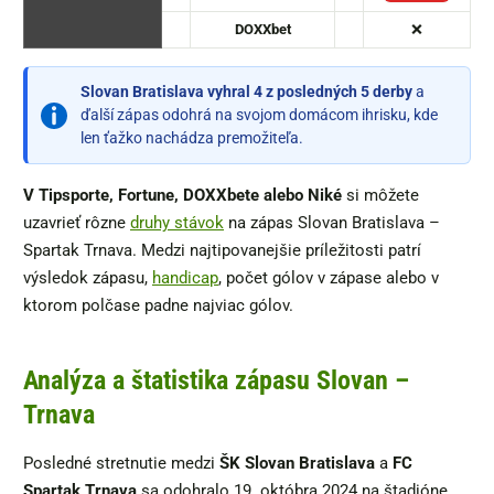
DOXXbet
❌
Slovan Bratislava vyhral 4 z posledných 5 derby
a
ďalší zápas odohrá na svojom domácom ihrisku, kde
len ťažko nachádza premožiteľa.
V Tipsporte, Fortune, DOXXbete alebo Niké
si môžete
uzavrieť rôzne
druhy stávok
na zápas Slovan Bratislava –
Spartak Trnava. Medzi najtipovanejšie príležitosti patrí
výsledok zápasu,
handicap
, počet gólov v zápase alebo v
ktorom polčase padne najviac gólov.
Analýza a štatistika zápasu Slovan –
Trnava
Posledné stretnutie medzi
ŠK Slovan Bratislava
a
FC
Spartak Trnava
sa odohralo 19. októbra 2024 na štadióne