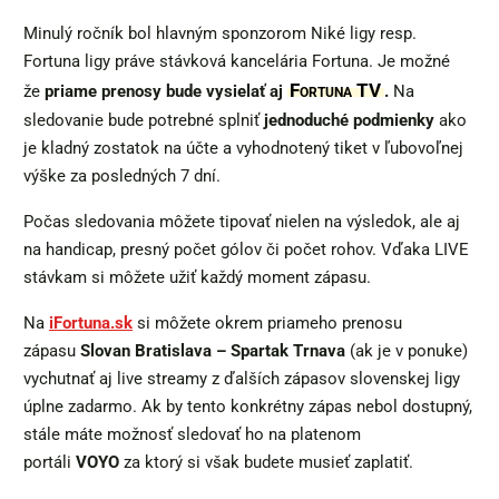
Minulý ročník bol hlavným sponzorom Niké ligy resp.
Fortuna ligy práve stávková kancelária Fortuna. Je možné
Fortuna TV
že
priame prenosy bude vysielať aj
.
Na
sledovanie bude potrebné splniť
jednoduché podmienky
ako
je kladný zostatok na účte a vyhodnotený tiket v ľubovoľnej
výške za posledných 7 dní.
Počas sledovania môžete tipovať nielen na výsledok, ale aj
na handicap, presný počet gólov či počet rohov. Vďaka LIVE
stávkam si môžete užiť každý moment zápasu.
Na
iFortuna.sk
si môžete okrem priameho prenosu
zápasu
Slovan Bratislava – Spartak Trnava
(ak je v ponuke)
vychutnať aj live streamy z ďalších zápasov slovenskej ligy
úplne zadarmo. Ak by tento konkrétny zápas nebol dostupný,
stále máte možnosť sledovať ho na platenom
portáli
VOYO
za ktorý si však budete musieť zaplatiť.