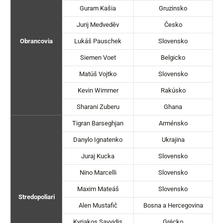
Guram Kašia
Gruzinsko
Jurij Medveděv
Česko
Obrancovia
Lukáš Pauschek
Slovensko
Siemen Voet
Belgicko
Matúš Vojtko
Slovensko
Kevin Wimmer
Rakúsko
Sharani Zuberu
Ghana
Tigran Barseghjan
Arménsko
Danylo Ignatenko
Ukrajina
Juraj Kucka
Slovensko
Nino Marcelli
Slovensko
Maxim Mateáš
Slovensko
Stredopoliari
Alen Mustafič
Bosna a Hercegovina
Kyriakos Savvidis
Grécko