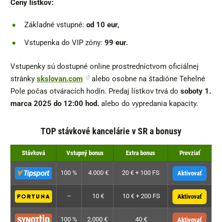
Ceny lístkov:
Základné vstupné:
od 10 eur,
Vstupenka do VIP zóny:
99 eur.
Vstupenky sú dostupné online prostredníctvom oficiálnej
stránky
skslovan.com
alebo osobne na štadióne Tehelné
Pole počas otváracích hodín. Predaj lístkov trvá do
soboty 1.
marca 2025 do 12:00 hod.
alebo do vypredania kapacity.
TOP stávkové kancelárie v SR a bonusy
Stávková
Vstupný bonus
Extra bonus
Prevziať
100 %
4.000 €
20 € + 100 FS
Aktivovať
–
10 €
10 € + 200 FS
Aktivovať
100 %
2.000 €
40 €
Aktivovať