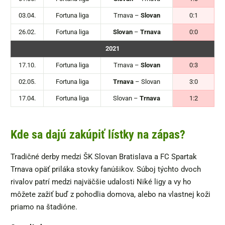
03.04.
Fortuna liga
Trnava –
Slovan
0:1
26.02.
Fortuna liga
Slovan
–
Trnava
0:0
2021
17.10.
Fortuna liga
Trnava –
Slovan
0:3
02.05.
Fortuna liga
Trnava
–
Slovan
3:0
17.04.
Fortuna liga
Slovan –
Trnava
1:2
Kde sa dajú zakúpiť lístky na zápas?
Tradičné derby medzi ŠK Slovan Bratislava a FC Spartak
Trnava opäť priláka stovky fanúšikov. Súboj týchto dvoch
rivalov patrí medzi najväčšie udalosti Niké ligy a vy ho
môžete zažiť buď z pohodlia domova, alebo na vlastnej koži
priamo na štadióne.