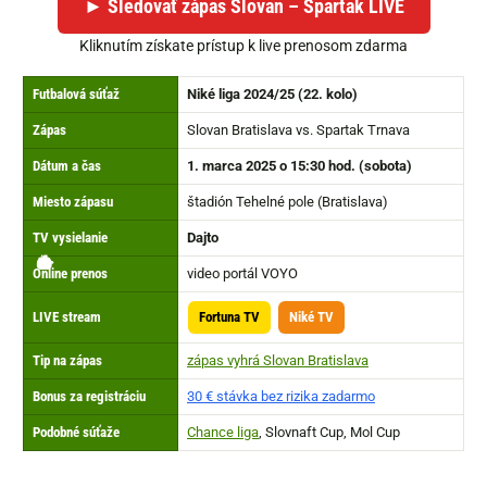
► Sledovať zápas Slovan – Spartak LIVE
Kliknutím získate prístup k live prenosom zdarma
Futbalová súťaž
Niké liga 2024/25 (22. kolo)
Zápas
Slovan Bratislava vs. Spartak Trnava
Dátum a čas
1. marca 2025 o 15:30 hod. (sobota)
Miesto zápasu
štadión Tehelné pole (Bratislava)
TV vysielanie
Dajto
🏟️
👉
⏰
📺
🤑
🔴
⏩
⚽
✅
▶️
Online prenos
video portál VOYO
LIVE stream
Fortuna TV
Niké TV
Tip na zápas
zápas vyhrá Slovan Bratislava
Bonus za registráciu
30 € stávka bez rizika zadarmo
Podobné súťaže
Chance liga
, Slovnaft Cup, Mol Cup