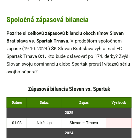
Spoločná zápasová bilancia
Pozrite si celkovú zápasovú bilanciu oboch tímov Slovan
Bratislava vs. Spartak Trnava.
V predošlom spoločnom
zápase (19.10. 2024.) ŠK Slovan Bratislava vyhral nad FC
Spartak Trnava
0:1.
Kto bude oslavovať po 174. derby? Zvýši
Slovan svoju dominanciu alebo Spartak preruší víťaznú sériu
svojho súpera?
Zápasová bilancia Slovan vs. Spartak
Dátum
Súťaž
Zápas
Výsledok
2025
01.03
Niké liga
Slovan – Trnava
2024