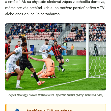
a emócií. Ak sa chystáte sledovať zápas z pohodlia domova,
máme pre vás prehľad, kde si ho môžete pozrieť naživo v TV
alebo dnes online úplne zadarmo.
Zápas Niké ligy Slovan Bratislava vs. Spartak Trnava (zdroj: skslovan.com)