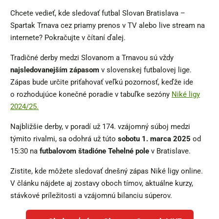
Chcete vedieť, kde sledovať futbal Slovan Bratislava –
Spartak Trnava cez priamy prenos v TV alebo live stream na
internete? Pokračujte v čítaní ďalej.
Tradičné derby medzi Slovanom a Trnavou sú vždy
najsledovanejším zápasom
v slovenskej futbalovej lige.
Zápas bude určite priťahovať veľkú pozornosť, keďže ide
o rozhodujúce konečné poradie v tabuľke sezóny
Niké ligy
2024/25.
Najbližšie derby, v poradí už 174. vzájomný súboj medzi
týmito rivalmi, sa odohrá už túto
sobotu 1. marca 2025
od
15:30 na
futbalovom štadióne Tehelné pole
v Bratislave.
Zistite, kde môžete sledovať dnešný zápas Niké ligy online.
V článku nájdete aj zostavy oboch tímov, aktuálne kurzy,
stávkové príležitosti a vzájomnú bilanciu súperov.