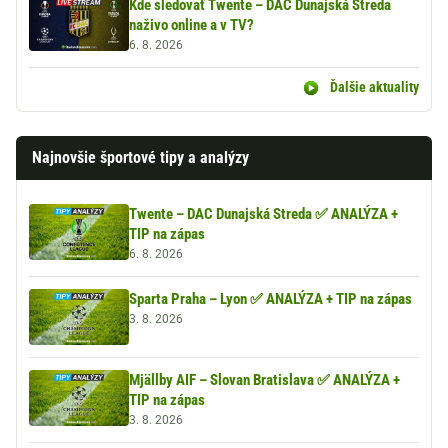
Kde sledovať Twente – DAC Dunajská Streda
naživo online a v TV?
6. 8. 2026
Ďalšie aktuality
Najnovšie športové tipy a analýzy
Twente – DAC Dunajská Streda ✅ ANALÝZA +
TIP na zápas
6. 8. 2026
Sparta Praha – Lyon ✅ ANALÝZA + TIP na zápas
3. 8. 2026
Mjällby AIF – Slovan Bratislava ✅ ANALÝZA +
TIP na zápas
3. 8. 2026