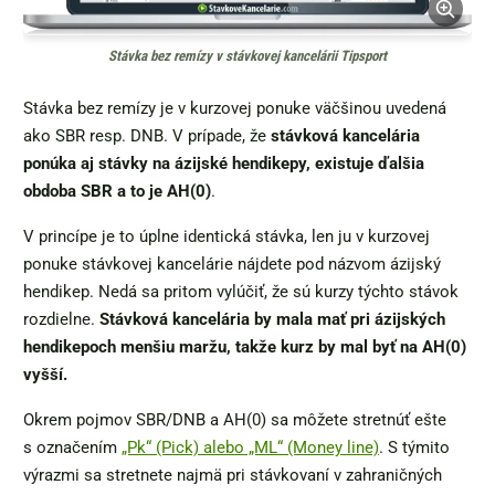
Stávka bez remízy v stávkovej kancelárii Tipsport
Stávka bez remízy je v kurzovej ponuke väčšinou uvedená
ako SBR resp. DNB. V prípade, že
stávková kancelária
ponúka aj stávky na ázijské hendikepy, existuje ďalšia
obdoba SBR a to je AH(0)
.
V princípe je to úplne identická stávka, len ju v kurzovej
ponuke stávkovej kancelárie nájdete pod názvom ázijský
hendikep. Nedá sa pritom vylúčiť, že sú kurzy týchto stávok
rozdielne.
Stávková kancelária by mala mať pri ázijských
hendikepoch menšiu maržu, takže kurz by mal byť na AH(0)
vyšší.
Okrem pojmov SBR/DNB a AH(0) sa môžete stretnúť ešte
s označením
„Pk“ (Pick) alebo „ML“ (Money line)
. S týmito
výrazmi sa stretnete najmä pri stávkovaní v zahraničných