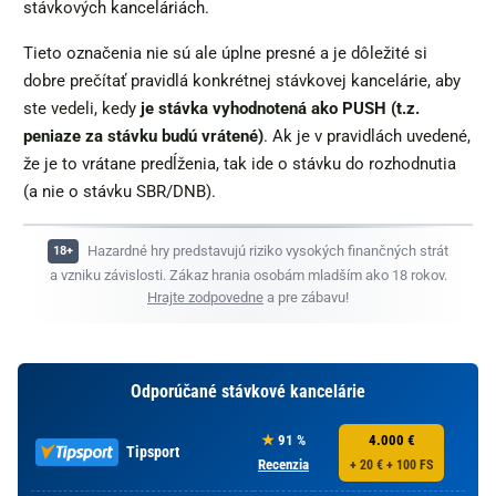
stávkových kanceláriách.
Tieto označenia nie sú ale úplne presné a je dôležité si
dobre prečítať pravidlá konkrétnej stávkovej kancelárie, aby
ste vedeli, kedy
je stávka vyhodnotená ako PUSH (t.z.
peniaze za stávku budú vrátené)
. Ak je v pravidlách uvedené,
že je to vrátane predĺženia, tak ide o stávku do rozhodnutia
(a nie o stávku SBR/DNB).
Hazardné hry predstavujú riziko vysokých finančných strát
a vzniku závislosti. Zákaz hrania osobám mladším ako 18 rokov.
Hrajte zodpovedne
a pre zábavu!
Odporúčané stávkové kancelárie
91 %
4.000 €
Tipsport
Recenzia
+ 20 € + 100 FS