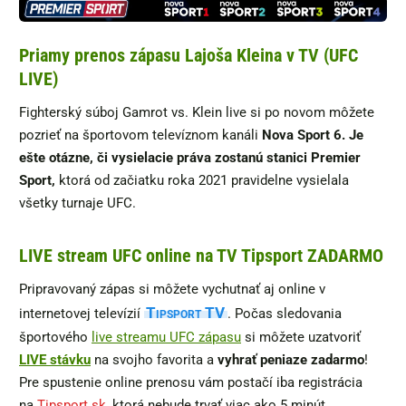
Priamy prenos zápasu Lajoša Kleina v TV (UFC
LIVE)
Fighterský súboj Gamrot vs. Klein live si po novom môžete
pozrieť na športovom televíznom kanáli
Nova Sport 6. Je
ešte otázne, či vysielacie práva zostanú stanici Premier
Sport,
ktorá od začiatku roka 2021 pravidelne vysielala
všetky turnaje UFC.
LIVE stream UFC online na TV Tipsport ZADARMO
Pripravovaný zápas si môžete vychutnať aj online v
Tipsport TV
internetovej televízií
. Počas sledovania
športového
live streamu UFC zápasu
si môžete uzatvoriť
LIVE stávku
na svojho favorita a
vyhrať peniaze zadarmo
!
Pre spustenie online prenosu vám postačí iba registrácia
na
Tipsport.sk
, ktorá nebude trvať viac ako 5 minút.