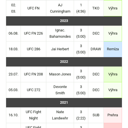
02.
AJ
1
UFC FN
TKO
Výhra
03.
Cunningham
(4:36)
2023
Ignac.
3
06.08.
UFC FN 226
DEC
Výhra
Bahamondes
(5:00)
3
18.03.
UFC 286
Jai Herbert
DRAW
Remíza
(5:00)
2022
3
23.07.
UFC FN 208
Mason Jones
DEC
Výhra
(5:00)
Devonte
3
05.03.
UFC 272
DEC
Výhra
Smith
(5:00)
2021
UFC Fight
Nate
3
16.10.
SUB
Prehra
Night
Landwehr
(2:22)
UFC Fight
3