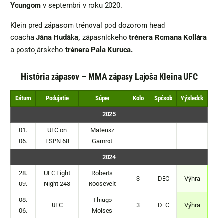
Youngom
v septembri v roku 2020.
Klein pred zápasom trénoval pod dozorom head
coacha
Jána Hudáka,
zápasníckeho
trénera Romana Kollára
a postojárskeho
trénera Pala Kuruca.
História zápasov – MMA zápasy Lajoša Kleina UFC
Dátum
Podujatie
Súper
Kolo
Spôsob
Výsledok
2025
01.
UFC on
Mateusz
06.
ESPN 68
Gamrot
2024
28.
UFC Fight
Roberts
3
DEC
Výhra
09.
Night 243
Roosevelt
08.
Thiago
UFC
3
DEC
Výhra
06.
Moises