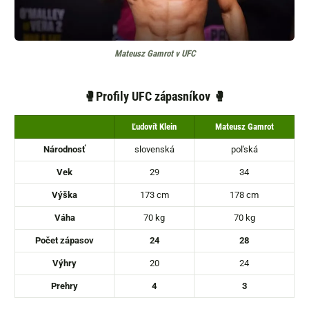
Mateusz Gamrot v UFC
🥊Profily UFC zápasníkov 🥊
Ľudovít Klein
Mateusz Gamrot
Národnosť
slovenská
poľská
Vek
29
34
Výška
173 cm
178 cm
Váha
70 kg
70 kg
Počet zápasov
24
28
Výhry
20
24
Prehry
4
3