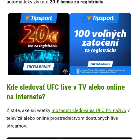
automaticky získate
20 € bonus za registráciu
.
Kde sledovať UFC live v TV alebo online
na internete?
Zistite, aké sú všetky
možnosti sledovania UFC FN naživo
v
televízii alebo online prostredníctvom dostupných live
streamov.