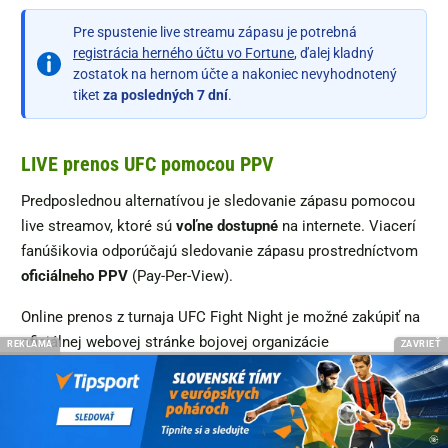
Pre spustenie live streamu zápasu je potrebná
registrácia herného účtu vo Fortune
, ďalej kladný
zostatok na hernom účte a nakoniec nevyhodnotený
tiket
za
posledných
7 dní
.
LIVE prenos UFC pomocou PPV
Predposlednou alternatívou je sledovanie zápasu pomocou
live streamov, ktoré sú
voľne dostupné
na internete. Viacerí
fanúšikovia odporúčajú sledovanie zápasu prostredníctvom
oficiálneho PPV
(Pay-Per-View).
Online prenos z turnaja UFC Fight Night je možné zakúpiť na
oficiálnej webovej stránke bojovej organizácie
REKLAMA
ZAVRIEŤ
ufcfightpass.com
. Pred zakúpením je však potrebná
registrácia účtu.
Cez oficiálny PPV prenos si môžete pozrieť aj
ostatné