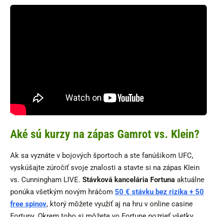
Aké sú kurzy na zápas Gamrot vs. Klein?
Ak sa vyznáte v bojových športoch a ste fanúšikom UFC,
vyskúšajte zúročiť svoje znalosti a stavte si na zápas KIein
vs. Cunningham LIVE.
Stávková kancelária Fortuna
aktuálne
ponúka všetkým novým hráčom
50 € stávku bez rizika + 50
free spinov
, ktorý môžete využiť aj na hru v online casine
Fortuny. Okrem toho si môžete vo Fortune pozrieť všetky