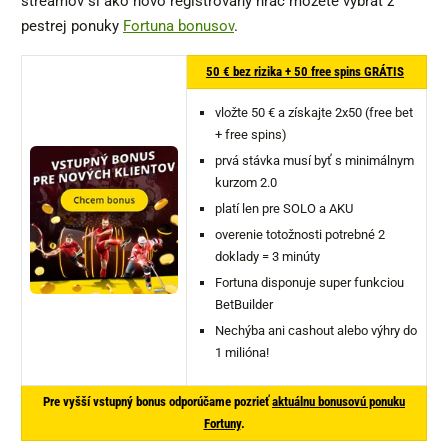
streamov si ako novo registrovaný hráč môžete vybrať z
pestrej ponuky
Fortuna bonusov
.
50 € bez rizika + 50 free spins GRÁTIS
vložte 50 € a získajte 2x50 (free bet
+ free spins)
prvá stávka musí byť s minimálnym
kurzom 2.0
platí len pre SOLO a AKU
overenie totožnosti potrebné 2
doklady = 3 minúty
Fortuna disponuje super funkciou
BetBuilder
Nechýba ani cashout alebo výhry do
1 milióna!
Pre vyšší vstupný bonus odporúčame pozrieť
aktuálnu bonusovú ponuku
Fortuny
.