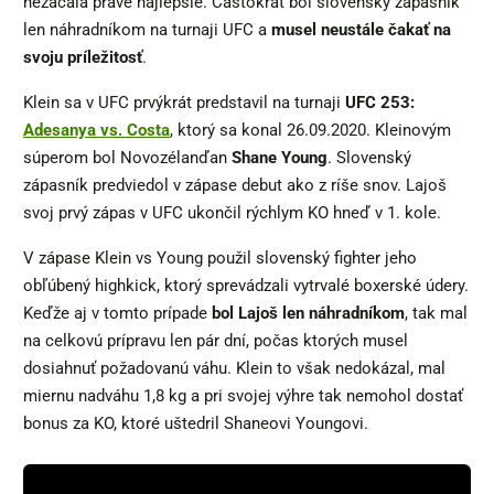
nezačala práve najlepšie. Častokrát bol slovenský zápasník
len náhradníkom na turnaji UFC a
musel neustále čakať na
svoju príležitosť
.
Klein sa v UFC prvýkrát predstavil na turnaji
UFC 253:
Adesanya vs. Costa
, ktorý sa konal 26.09.2020. Kleinovým
súperom bol Novozélanďan
Shane Young
. Slovenský
zápasník predviedol v zápase debut ako z ríše snov. Lajoš
svoj prvý zápas v UFC ukončil rýchlym KO hneď v 1. kole.
V zápase Klein vs Young použil slovenský fighter jeho
obľúbený highkick, ktorý sprevádzali vytrvalé boxerské údery.
Keďže aj v tomto prípade
bol Lajoš len náhradníkom
, tak mal
na celkovú prípravu len pár dní, počas ktorých musel
dosiahnuť požadovanú váhu. Klein to však nedokázal, mal
miernu nadváhu 1,8 kg a pri svojej výhre tak nemohol dostať
bonus za KO, ktoré uštedril Shaneovi Youngovi.