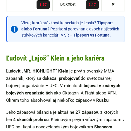
DOXXbet
❌
1.57
2.17
Viete, ktorá stávková kancelária je lepšia?
Tipsport
alebo Fortuna
? Pozrite si porovnanie dvoch najlepších
stávkových kancelárii v SR –
Tipsport vs Fortuna
.
Ľudovít „Lajoš” Klein a jeho kariéra
Ľudovít „MR. HIGHLIGHT“ Klein
je prvý slovenský MMA
zápasník, ktorý sa
dokázal prebojovať
do svetoznámej
bojovej organizácie – UFC. V minulosti
bojoval v známych
bojových organizáciách
ako Oktagon, A-Fight alebo XFN.
Okrem toho absolvoval aj niekoľko zápasov v
Rusku
.
Jeho zápasová bilancia je aktuálne
27 zápasov
, z ktorých
len
4 skončili prehrou
. Kleinovým prvým víťazným zápasom v
UFC bol fight s novozélandským bojovníkom
Shaneom