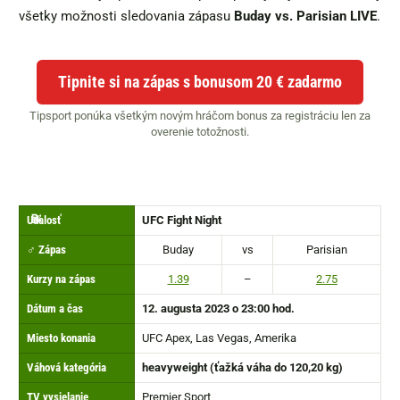
všetky možnosti sledovania zápasu
Buday vs. Parisian LIVE
.
Tipnite si na zápas s bonusom 20 € zadarmo
Tipsport ponúka všetkým novým hráčom bonus za registráciu len za
overenie totožnosti.
📝
✅
Udalosť
UFC Fight Night
♂️ Zápas
Buday
vs
Parisian
Kurzy na zápas
1.39
–
2.75
Dátum a čas
12. augusta 2023 o 23:00 hod.
Miesto konania
UFC Apex, Las Vegas, Amerika
Váhová kategória
heavyweight (ťažká váha do 120,20 kg)
TV vysielanie
Premier Sport