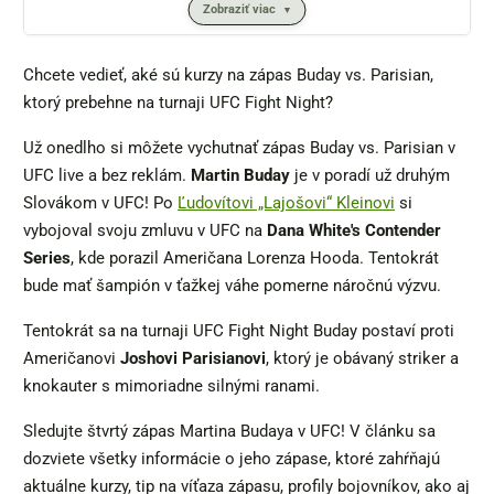
Zobraziť viac
Chcete vedieť, aké sú kurzy na zápas Buday vs. Parisian,
ktorý prebehne na turnaji UFC Fight Night?
Už onedlho si môžete vychutnať zápas Buday vs. Parisian v
UFC live a bez reklám.
Martin Buday
je v poradí už druhým
Slovákom v UFC! Po
Ľudovítovi „Lajošovi“ Kleinovi
si
vybojoval svoju zmluvu v UFC na
Dana White's Contender
Series
, kde porazil Američana Lorenza Hooda. Tentokrát
bude mať šampión v ťažkej váhe pomerne náročnú výzvu.
Tentokrát sa na turnaji UFC Fight Night Buday postaví proti
Američanovi
Joshovi Parisianovi
, ktorý je obávaný striker a
knokauter s mimoriadne silnými ranami.
Sledujte štvrtý zápas Martina Budaya v UFC! V článku sa
dozviete všetky informácie o jeho zápase, ktoré zahŕňajú
aktuálne kurzy, tip na víťaza zápasu, profily bojovníkov, ako aj