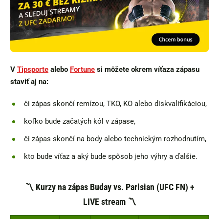
V
Tipsporte
alebo
Fortune
si môžete okrem víťaza zápasu
staviť aj na:
či zápas skončí remízou, TKO, KO alebo diskvalifikáciou,
koľko bude začatých kôl v zápase,
či zápas skončí na body alebo technickým rozhodnutím,
kto bude víťaz a aký bude spôsob jeho výhry a ďalšie.
〽️ Kurzy na zápas Buday vs. Parisian (UFC FN) +
LIVE stream 〽️