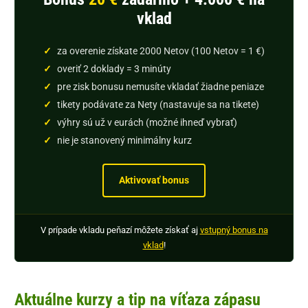
vklad
za overenie získate 2000 Netov (100 Netov = 1 €)
overiť 2 doklady = 3 minúty
pre zisk bonusu nemusíte vkladať žiadne peniaze
tikety podávate za Nety (nastavuje sa na tikete)
výhry sú už v eurách (možné ihneď vybrať)
nie je stanovený minimálny kurz
Aktivovať bonus
V prípade vkladu peňazí môžete získať aj
vstupný bonus na
vklad
!
Aktuálne kurzy a tip na víťaza zápasu