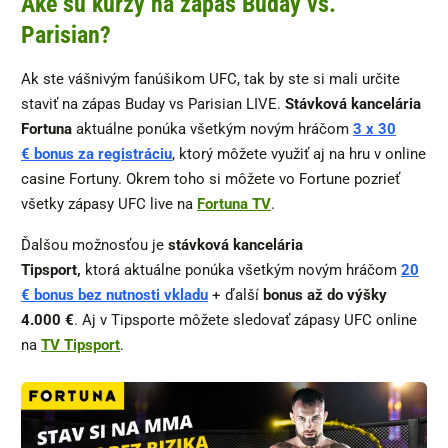
Aké sú kurzy na zápas Buday vs.
Parisian?
Ak ste vášnivým fanúšikom UFC, tak by ste si mali určite
staviť na zápas Buday vs Parisian LIVE.
Stávková kancelária
Fortuna
aktuálne ponúka všetkým novým hráčom
3 x 30
€ bonus za registráciu
, ktorý môžete využiť aj na hru v online
casine Fortuny. Okrem toho si môžete vo Fortune pozrieť
všetky zápasy UFC live na
Fortuna TV
.
Ďalšou možnosťou je
stávková kancelária
Tipsport,
ktorá aktuálne ponúka všetkým novým hráčom
20
€ bonus bez nutnosti vkladu
+ ďalší
bonus až do výšky
4.000 €
. Aj v Tipsporte môžete sledovať zápasy UFC online
na
TV Tipsport
.