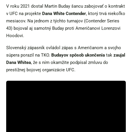
V roku 2021 dostal Martin Buday šancu zabojovať o kontrakt
v UFC na projekte
Dana White Contender
, ktorý trvá niekoľko
mesiacov. Na jednom z týchto turnajov (Contender Series
43) bojoval aj samotný Buday proti Američanovi Lorenzovi
Hoodovi.
Slovenský zápasník ovládol zápas s Američanom a svojho
súpera porazil na TKO.
Budayov spôsob ukončenia
tak
zaujal
Dana Whitea
, že s ním okamžite podpísal zmluvu do
prestížnej bojovej organizácie UFC.