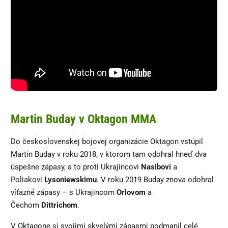
Martin Buday v Oktagon MMA
Do československej bojovej organizácie Oktagon vstúpil
Martin Buday v roku 2018, v ktorom tam odohral hneď dva
úspešne zápasy, a to proti Ukrajincovi
Nasibovi
a
Poliakovi
Lysoniewskimu
. V roku 2019 Buday znova odohral
víťazné zápasy – s Ukrajincom
Orlovom
a
Čechom
Dittrichom
.
V Oktagone si svojimi skvelými zápasmi podmanil celé