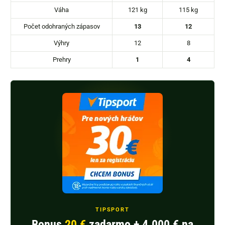
Váha
121 kg
115 kg
Počet odohraných zápasov
13
12
Výhry
12
8
Prehry
1
4
TIPSPORT
Bonus
20 €
zadarmo + 4.000 € na