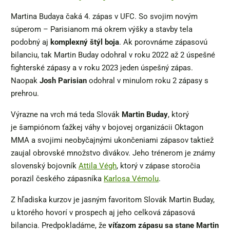
Martina Budaya čaká 4. zápas v UFC. So svojim novým
súperom – Parisianom má okrem výšky a stavby tela
podobný aj
komplexný štýl boja
. Ak porovnáme zápasovú
bilanciu, tak Martin Buday odohral v roku 2022 až 2 úspešné
fighterské zápasy a v roku 2023 jeden úspešný zápas.
Naopak
Josh Parisian
odohral v minulom roku 2 zápasy s
prehrou.
Výrazne na vrch má teda Slovák
Martin Buday
, ktorý
je šampiónom ťažkej váhy v bojovej organizácii Oktagon
MMA a svojimi neobyčajnými ukončeniami zápasov taktiež
zaujal obrovské množstvo divákov. Jeho trénerom je známy
slovenský bojovník
Attila Végh
, ktorý v zápase storočia
porazil českého zápasníka
Karlosa Vémolu
.
Z hľadiska kurzov je jasným favoritom Slovák Martin Buday,
u ktorého hovorí v prospech aj jeho celková zápasová
bilancia. Predpokladáme, že
víťazom zápasu sa stane Martin