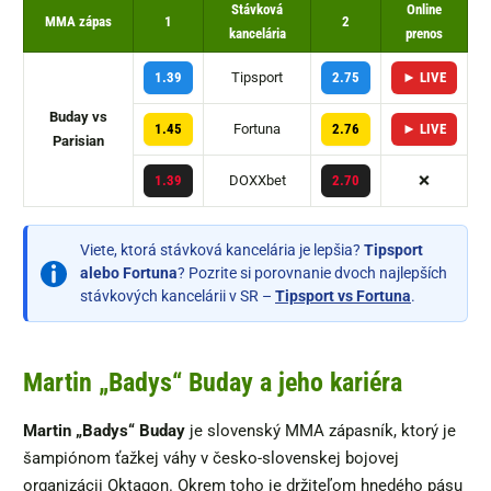
Stávková
Online
MMA zápas
1
2
kancelária
prenos
Tipsport
1.39
2.75
► LIVE
Buday vs
Fortuna
1.45
2.76
► LIVE
Parisian
DOXXbet
❌
1.39
2.70
Viete, ktorá stávková kancelária je lepšia?
Tipsport
alebo Fortuna
? Pozrite si porovnanie dvoch najlepších
stávkových kancelárii v SR –
Tipsport vs Fortuna
.
Martin „Badys“ Buday a jeho kariéra
Martin „Badys“ Buday
je slovenský MMA zápasník, ktorý je
šampiónom ťažkej váhy v česko-slovenskej bojovej
organizácii Oktagon. Okrem toho je držiteľom hnedého pásu