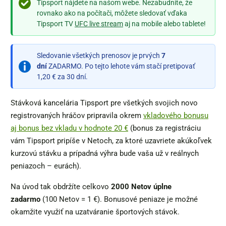
Tipsport nájdete na našom webe. Nezabudnite, že
rovnako ako na počítači, môžete sledovať vďaka
Tipsport TV
UFC live stream
aj na mobile alebo tablete!
Sledovanie všetkých prenosov je prvých
7
dní
ZADARMO. Po tejto lehote vám stačí pretipovať
1,20 € za 30 dní.
Stávková kancelária Tipsport pre všetkých svojich novo
registrovaných hráčov pripravila okrem
vkladového bonusu
aj bonus bez vkladu v hodnote 20 €
(bonus za registráciu
vám Tipsport pripíše v Netoch, za ktoré uzavriete akúkoľvek
kurzovú stávku a prípadná výhra bude vaša už v reálnych
peniazoch – eurách).
Na úvod tak obdržíte celkovo
2000 Netov úplne
zadarmo
(100 Netov = 1 €). Bonusové peniaze je možné
okamžite využiť na uzatváranie športových stávok.