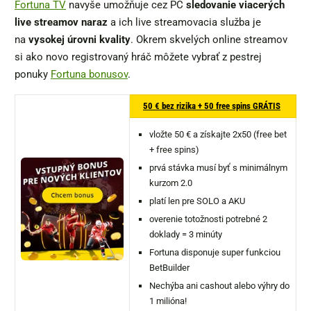
Fortuna TV
navyše umožňuje cez PC
sledovanie viacerých
live streamov naraz
a ich live streamovacia služba je
na
vysokej úrovni kvality
. Okrem skvelých online streamov
si ako novo registrovaný hráč môžete vybrať z pestrej
ponuky
Fortuna bonusov
.
50 € bez rizika + 50 free spins GRÁTIS
vložte 50 € a získajte 2x50 (free bet
+ free spins)
prvá stávka musí byť s minimálnym
kurzom 2.0
platí len pre SOLO a AKU
overenie totožnosti potrebné 2
doklady = 3 minúty
Fortuna disponuje super funkciou
BetBuilder
Nechýba ani cashout alebo výhry do
1 milióna!