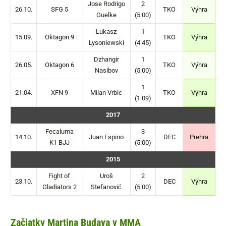
Jose Rodrigo
2
26.10.
SFG 5
TKO
Výhra
Guelke
(5:00)
Lukasz
1
15.09.
Oktagon 9
TKO
Výhra
Lysoniewski
(4:45)
Dzhangir
1
26.05.
Oktagon 6
TKO
Výhra
Nasibov
(5:00)
1
21.04.
XFN 9
Milan Vrbic
TKO
Výhra
(1:09)
2017
Fecaluma
3
14.10.
Juan Espino
DEC
Prehra
K1 BJJ
(5:00)
2015
Fight of
Uroš
2
23.10.
DEC
Výhra
Gladiators 2
Stefanović
(5:00)
Začiatky Martina Budaya v MMA