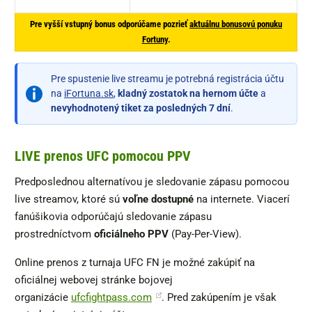
Pre vyšší vstupný bonus odporúčame pozrieť
aktuálnu bonusovú ponuku
Fortuny
.
Pre spustenie live streamu je potrebná registrácia účtu
na
iFortuna.sk
,
kladný zostatok na hernom účte
a
nevyhodnotený tiket za
posledných
7 dní
.
LIVE prenos UFC pomocou PPV
Predposlednou alternatívou je sledovanie zápasu pomocou
live streamov, ktoré sú
voľne dostupné
na internete. Viacerí
fanúšikovia odporúčajú sledovanie zápasu
prostredníctvom
oficiálneho PPV
(Pay-Per-View).
Online prenos z turnaja UFC FN je možné zakúpiť na
oficiálnej webovej stránke bojovej
organizácie
ufcfightpass.com
. Pred zakúpením je však