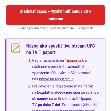
Sledovať zápas + vyzdvihnúť bonus 20 €
zadarmo
Budete presmerovaní na oficiálnu stránku Tipsport.sk
Návod ako spustiť live stream UFC
na TV Tipsport
Registrácia účtu na
Tipsport.sk
a
následné overenie totožnosti. S
vytvorením účtu vám môže pomôcť
náš
návod na registráciu
.
Od vytvorenia registrácie máte nárok
na
bezplatné sledovanie športových live
streamov
na online televízii Tipsport
TV
po dobu 7 dní
. Po uplynutí týchto dní
je potrebné aspoň raz mesačne podať