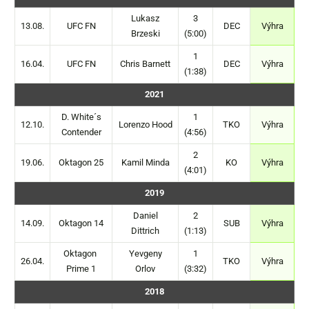
Lukasz
3
13.08.
UFC FN
DEC
Výhra
Brzeski
(5:00)
1
16.04.
UFC FN
Chris Barnett
DEC
Výhra
(1:38)
2021
D. White´s
1
12.10.
Lorenzo Hood
TKO
Výhra
Contender
(4:56)
2
19.06.
Oktagon 25
Kamil Minda
KO
Výhra
(4:01)
2019
Daniel
2
14.09.
Oktagon 14
SUB
Výhra
Dittrich
(1:13)
Oktagon
Yevgeny
1
26.04.
TKO
Výhra
Prime 1
Orlov
(3:32)
2018