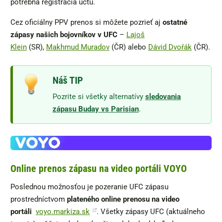
potrebná registrácia účtu.
Cez oficiálny PPV prenos si môžete pozrieť aj
ostatné
zápasy našich bojovníkov v UFC
–
Lajoš
Klein
(SR),
Makhmud Muradov
(ČR) alebo
Dávid Dvořák
(ČR).
Náš TIP
Pozrite si všetky alternatívy
sledovania
zápasu Buday vs Parisian
.
Online prenos zápasu na video portáli VOYO
Poslednou možnosťou je pozeranie UFC zápasu
prostredníctvom
plateného online prenosu na video
portáli
voyo.markiza.sk
. Všetky zápasy UFC (aktuálneho