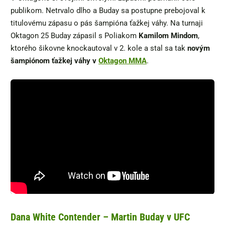
publikom. Netrvalo dlho a Buday sa postupne prebojoval k
titulovému zápasu o pás šampióna ťažkej váhy. Na turnaji
Oktagon 25 Buday zápasil s Poliakom
Kamilom Mindom
,
ktorého šikovne knockautoval v 2. kole a stal sa tak
novým
šampiónom ťažkej váhy v
Oktagon MMA
.
Dana White Contender – Martin Buday v UFC