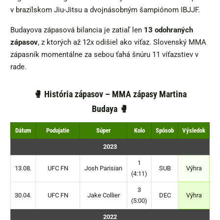
v brazílskom Jiu-Jitsu a dvojnásobným šampiónom IBJJF.
Budayova zápasová bilancia je zatiaľ len
13 odohraných
zápasov
, z ktorých až 12x odišiel ako víťaz. Slovenský MMA
zápasník momentálne za sebou ťahá šnúru 11 víťazstiev v
rade.
🥊
História zápasov – MMA zápasy Martina
Budaya 🥊
Dátum
Podujatie
Súper
Kolo
Spôsob
Výsledok
2023
1
13.08.
UFC FN
Josh Parisian
SUB
Výhra
(4:11)
3
30.04.
UFC FN
Jake Collier
DEC
Výhra
(5:00)
2022