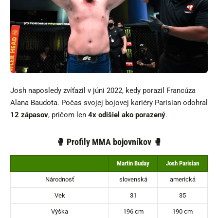
Josh naposledy zvíťazil v júni 2022, kedy porazil Francúza
Alana Baudota. Počas svojej bojovej kariéry Parisian odohral
12 zápasov
, pričom len
4x odišiel ako porazený
.
🥊
Profily MMA bojovníkov 🥊
Martin Buday
Josh Parisian
Národnosť
slovenská
americká
Vek
31
35
Výška
196 cm
190 cm