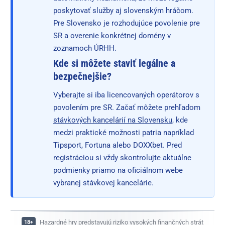
poskytovať služby aj slovenským hráčom.
Pre Slovensko je rozhodujúce povolenie pre
SR a overenie konkrétnej domény v
zoznamoch ÚRHH.
Kde si môžete staviť legálne a
bezpečnejšie?
Vyberajte si iba licencovaných operátorov s
povolením pre SR. Začať môžete prehľadom
stávkových kancelárií na Slovensku
, kde
medzi praktické možnosti patria napríklad
Tipsport, Fortuna alebo DOXXbet. Pred
registráciou si vždy skontrolujte aktuálne
podmienky priamo na oficiálnom webe
vybranej stávkovej kancelárie.
Hazardné hry predstavujú riziko vysokých finančných strát