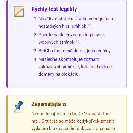
Rýchly test legality
Navštívte stránku Úradu pre reguláciu
hazardných hier:
urhh.sk
.
Pozrite sa do
zoznamu legálnych
webových stránok
.
BetClic tam nenájdete = je nelegálny.
Následne skontrolujte
zoznam
zakázaných ponúk
, kde úrad eviduje
domény na blokáciu.
Zapamätajte si
Nespoliehajte sa na to, že "kamarát tam
hrá". Situácia sa môže kedykoľvek zmeniť
vydaním blokovacieho príkazu a o peniaze