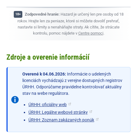
Zodpovedné hranie:
Hazard je určený len pre osoby od 18
rokov. Hrajte len za peniaze, ktoré si môžete dovoliť prehrať,
nastavte si limity a nenaháňajte straty. Ak cítite, že strácate
kontrolu, pomoc nájdete v
Centre pomoci
.
Zdroje a overenie informácií
Overené k 04.06.2026:
Informácie o udelených
licenciách vychádzajú z verejne dostupných registrov
ÚRHH. Odporúčame pravidelne kontrolovať aktuálny
stav na webe regulátora.
ÚRHH: oficiálny web
ÚRHH: Legálne webové stránky
ÚRHH: Zoznam zakázaných ponúk