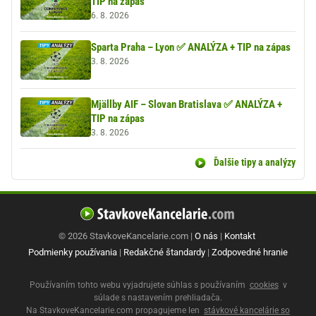
TIP na zápas
6. 8. 2026
Sparta Praha – Lyon ✅ ANALÝZA + TIP na zápas
3. 8. 2026
Mjällby AIF – Slovan Bratislava ✅ ANALÝZA +
TIP na zápas
3. 8. 2026
Ďalšie tipy a analýzy
© 2026 StavkoveKancelarie.com |
O nás
|
Kontakt
Podmienky používania
|
Redakčné štandardy
|
Zodpovedné hranie
Používaním tohto webu vyjadrujete súhlas s používaním
cookies
v
súlade s nastavením prehliadača.
Na StavkoveKancelarie.com propagujeme len
stávkové kancelárie so