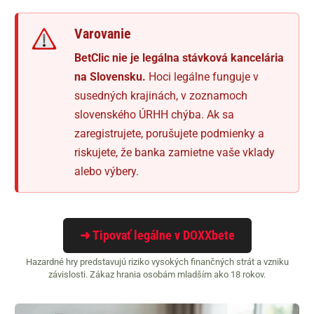
Varovanie
BetClic nie je legálna stávková kancelária
na Slovensku.
Hoci legálne funguje v
susedných krajinách, v zoznamoch
slovenského ÚRHH chýba. Ak sa
zaregistrujete, porušujete podmienky a
riskujete, že banka zamietne vaše vklady
alebo výbery.
➜ Tipovať legálne v DOXXbete
Hazardné hry predstavujú riziko vysokých finančných strát a vzniku
závislosti. Zákaz hrania osobám mladším ako 18 rokov.