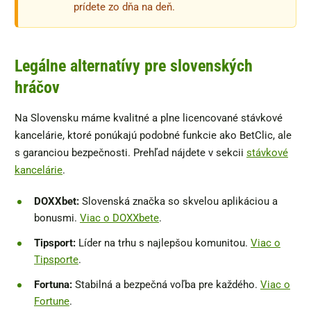
prídete zo dňa na deň.
Legálne alternatívy pre slovenských
hráčov
Na Slovensku máme kvalitné a plne licencované stávkové
kancelárie, ktoré ponúkajú podobné funkcie ako BetClic, ale
s garanciou bezpečnosti. Prehľad nájdete v sekcii
stávkové
kancelárie
.
DOXXbet:
Slovenská značka so skvelou aplikáciou a
bonusmi.
Viac o DOXXbete
.
Tipsport:
Líder na trhu s najlepšou komunitou.
Viac o
Tipsporte
.
Fortuna:
Stabilná a bezpečná voľba pre každého.
Viac o
Fortune
.