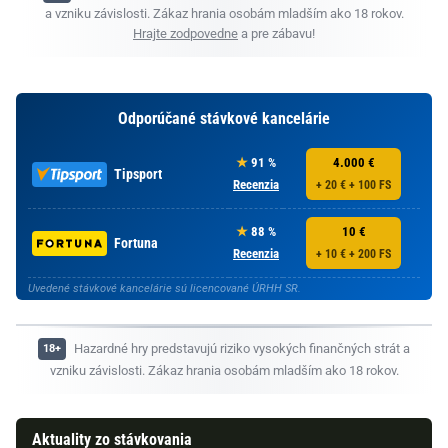
a vzniku závislosti. Zákaz hrania osobám mladším ako 18 rokov.
Hrajte zodpovedne
a pre zábavu!
Odporúčané stávkové kancelárie
91 %
4.000 €
Tipsport
Recenzia
+ 20 € + 100 FS
88 %
10 €
Fortuna
Recenzia
+ 10 € + 200 FS
Uvedené stávkové kancelárie sú licencované ÚRHH SR.
Hazardné hry predstavujú riziko vysokých finančných strát a
vzniku závislosti. Zákaz hrania osobám mladším ako 18 rokov.
Aktuality zo stávkovania