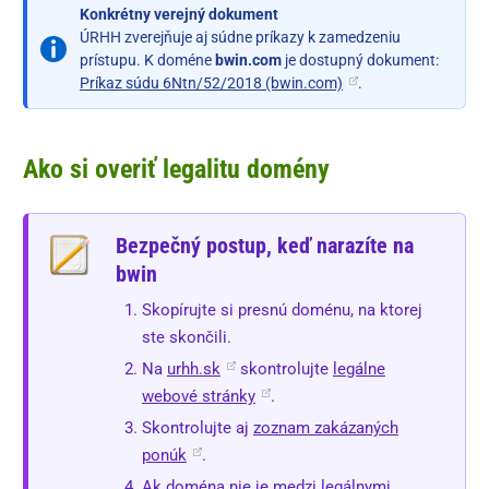
Konkrétny verejný dokument
ÚRHH zverejňuje aj súdne príkazy k zamedzeniu
prístupu. K doméne
bwin.com
je dostupný dokument:
Príkaz súdu 6Ntn/52/2018 (bwin.com)
.
Ako si overiť legalitu domény
Bezpečný postup, keď narazíte na
bwin
Skopírujte si presnú doménu, na ktorej
ste skončili.
Na
urhh.sk
skontrolujte
legálne
webové stránky
.
Skontrolujte aj
zoznam zakázaných
ponúk
.
Ak doména nie je medzi legálnymi