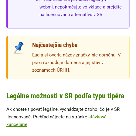
webmi, nepokračujte vo vklade a prejdite
na licencovanú alternatívu v SR.
Najčastejšia chyba
Ľudia si overia názov značky, nie doménu. V
praxi rozhoduje doména a jej stav v
zoznamoch ÚRHH.
Legálne možnosti v SR podľa typu tipéra
Ak chcete tipovať legálne, vychádzajte z toho, čo je v SR
licencované. Prehľad nájdete na stránke
stávkové
kancelárie
.