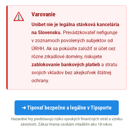
Varovanie
Unibet nie je legálna stávková kancelária
na Slovensku.
Prevádzkovateľ nefiguruje
v zoznamoch povolených subjektov od
ÚRHH. Ak sa pokúsite založiť si účet cez
rôzne zrkadlové domény, riskujete
zablokovanie bankových platieb
a stratu
svojich vkladov bez akejkoľvek štátnej
ochrany.
➜ Tipovať bezpečne a legálne v Tipsporte
Hazardné hry predstavujú riziko vysokých finančných strát a vzniku
závislosti. Zákaz hrania osobám mladším ako 18 rokov.