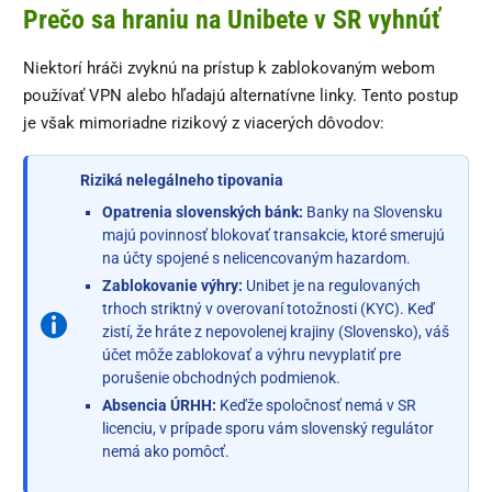
Prečo sa hraniu na Unibete v SR vyhnúť
Niektorí hráči zvyknú na prístup k zablokovaným webom
používať VPN alebo hľadajú alternatívne linky. Tento postup
je však mimoriadne rizikový z viacerých dôvodov:
Riziká nelegálneho tipovania
Opatrenia slovenských bánk:
Banky na Slovensku
majú povinnosť blokovať transakcie, ktoré smerujú
na účty spojené s nelicencovaným hazardom.
Zablokovanie výhry:
Unibet je na regulovaných
trhoch striktný v overovaní totožnosti (KYC). Keď
zistí, že hráte z nepovolenej krajiny (Slovensko), váš
účet môže zablokovať a výhru nevyplatiť pre
porušenie obchodných podmienok.
Absencia ÚRHH:
Keďže spoločnosť nemá v SR
licenciu, v prípade sporu vám slovenský regulátor
nemá ako pomôcť.