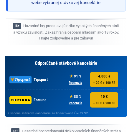
webe vybranej stávkovej kancelárie.
Hazardné hry predstavujú riziko vysokých finančných strát
a vzniku závislosti. Zákaz hrania osobám mladším ako 18 rokov.
Hrajte zodpovedne
a pre zábavu!
Odporúčané stávkové kancelárie
91 %
4.000 €
Tipsport
Recenzia
+ 20 € + 100 FS
88 %
10 €
Fortuna
Recenzia
+ 10 € + 200 FS
Uvedené stávkové kancelárie sú licencované ÚRHH SR.
Hazardné hry predstavujú riziko vysokých finančných strát a