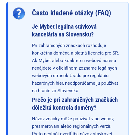
Často kladené otázky (FAQ)
Je Mybet legálna stávková
kancelária na Slovensku?
Pri zahraničných značkách rozhoduje
konkrétna doména a platná licencia pre SR.
Ak Mybet alebo konkrétnu webovú adresu
nenájdete v oficiálnom zozname legálnych
webových stránok Úradu pre reguláciu
hazardných hier, neodporúčame ju používať
na hranie zo Slovenska.
Prečo je pri zahraničných značkách
dôležitá kontrola domény?
Názov značky môže používať viac webov,
presmerovaní alebo regionálnych verzií.
Preto nestačí overiť iba názov stávkovej