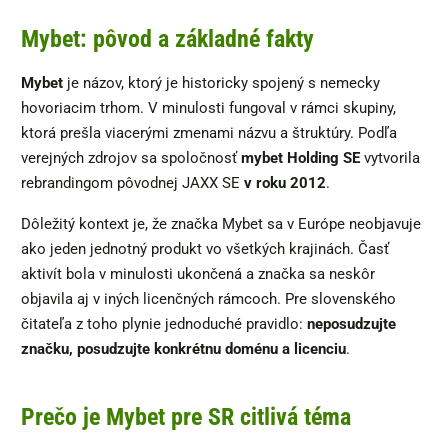
Mybet: pôvod a základné fakty
Mybet
je názov, ktorý je historicky spojený s nemecky
hovoriacim trhom. V minulosti fungoval v rámci skupiny,
ktorá prešla viacerými zmenami názvu a štruktúry. Podľa
verejných zdrojov sa spoločnosť
mybet Holding SE
vytvorila
rebrandingom pôvodnej JAXX SE
v roku 2012
.
Dôležitý kontext je, že značka Mybet sa v Európe neobjavuje
ako jeden jednotný produkt vo všetkých krajinách. Časť
aktivít bola v minulosti ukončená a značka sa neskôr
objavila aj v iných licenčných rámcoch. Pre slovenského
čitateľa z toho plynie jednoduché pravidlo:
neposudzujte
značku, posudzujte konkrétnu doménu a licenciu
.
Prečo je Mybet pre SR citlivá téma