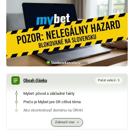
Obsah článku
Počet sekcií: 5
Mybet: pôvod a základné fakty
Prečo je Mybet pre SR citlivá téma
Ako skontrolovať doménu na ÚRHH
Zobraziť viac