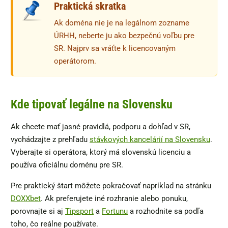
Praktická skratka
Ak doména nie je na legálnom zozname
ÚRHH, neberte ju ako bezpečnú voľbu pre
SR. Najprv sa vráťte k licencovaným
operátorom.
Kde tipovať legálne na Slovensku
Ak chcete mať jasné pravidlá, podporu a dohľad v SR,
vychádzajte z prehľadu
stávkových kancelárií na Slovensku
.
Vyberajte si operátora, ktorý má slovenskú licenciu a
používa oficiálnu doménu pre SR.
Pre praktický štart môžete pokračovať napríklad na stránku
DOXXbet
. Ak preferujete iné rozhranie alebo ponuku,
porovnajte si aj
Tipsport
a
Fortunu
a rozhodnite sa podľa
toho, čo reálne používate.