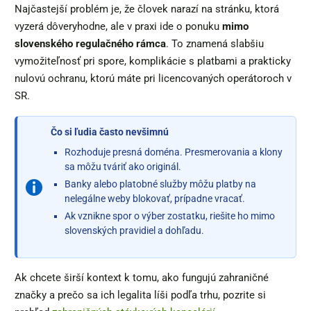
Najčastejší problém je, že človek narazí na stránku, ktorá
vyzerá dôveryhodne, ale v praxi ide o ponuku
mimo
slovenského regulačného rámca
. To znamená slabšiu
vymožiteľnosť pri spore, komplikácie s platbami a prakticky
nulovú ochranu, ktorú máte pri licencovaných operátoroch v
SR.
Čo si ľudia často nevšimnú
Rozhoduje presná doména. Presmerovania a klony
sa môžu tváriť ako originál.
Banky alebo platobné služby môžu platby na
nelegálne weby blokovať, prípadne vracať.
Ak vznikne spor o výber zostatku, riešite ho mimo
slovenských pravidiel a dohľadu.
Ak chcete širší kontext k tomu, ako fungujú zahraničné
značky a prečo sa ich legalita líši podľa trhu, pozrite si