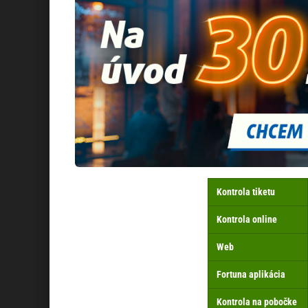
Kontrola tiketu
Kontrola online
Web
Fortuna aplikácia
💡
🔗
📱
📍
✔️
💰
⭐
Kontrola na pobočke