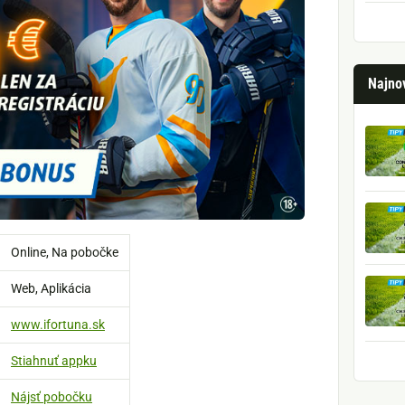
Najnov
Online, Na pobočke
Web, Aplikácia
www.ifortuna.sk
Stiahnuť appku
Nájsť pobočku