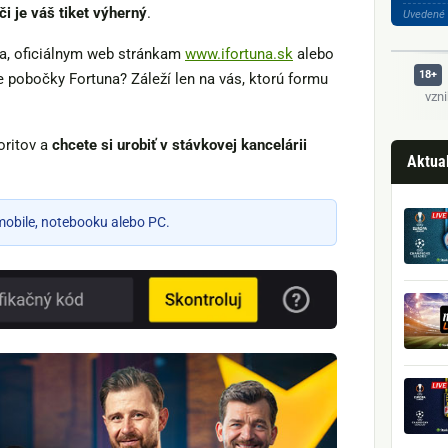
či je váš tiket výherný
.
Uvedené 
na, oficiálnym web stránkam
www.ifortuna.sk
alebo
e pobočky Fortuna? Záleží len na vás, ktorú formu
vzn
voritov a
chcete si urobiť v stávkovej kancelárii
Aktual
mobile, notebooku alebo PC.