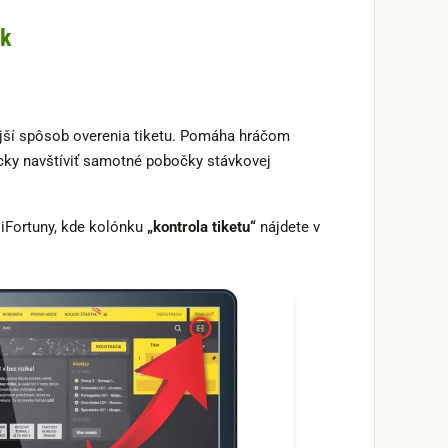
sk
ejší spôsob overenia tiketu. Pomáha hráčom
icky navštíviť samotné pobočky stávkovej
 iFortuny, kde kolónku
„kontrola tiketu“
nájdete v