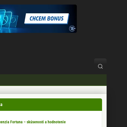
na
enzia Fortuna – skúsenosti a hodnotenie