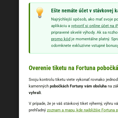
Ešte nemáte účet v stávkovej k
Najrýchlejší spôsob, ako mať svoje pod
aplikáciu a
vytvoriť si online účet na 
pripravené skvelé výhody. Ak sa rozho
promo kód
je momentálne platný. Sprá
odomknete exkluzívne vstupné bonusy a
Overenie tiketu na Fortuna pobočk
Svoju kontrolu tiketu viete vykonať rovnako jedn
kamenných
pobočkách Fortuny
vám obsluha
na zá
vyhrali
.
V prípade, že je váš stávkový tiket výherný, výhru 
prehľadný
zoznam a mapu, kde najbližšie Fortuna 