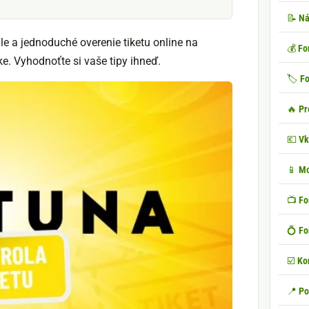
📝 Ná
hle a jednoduché overenie tiketu online na
💰 Fo
ke. Vyhodnoťte si vaše tipy ihneď.
🏷️ F
🔥 Pr
💶 Vk
📱 Mo
📺 Fo
💍 Fo
☑️ Ko
📍 Po