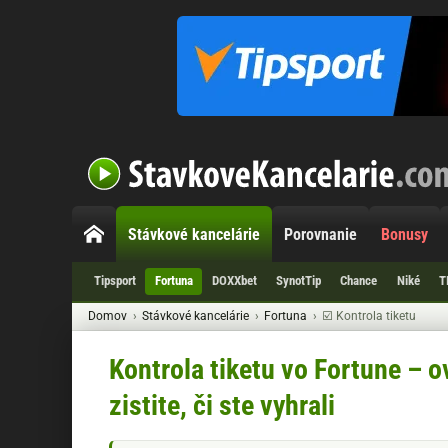
Stávkové kancelárie
Porovnanie
Bonusy
Tipsport
Fortuna
DOXXbet
SynotTip
Chance
Niké
T
Domov
Stávkové kancelárie
Fortuna
☑️ Kontrola tiketu
Kontrola tiketu vo Fortune – ov
zistite, či ste vyhrali