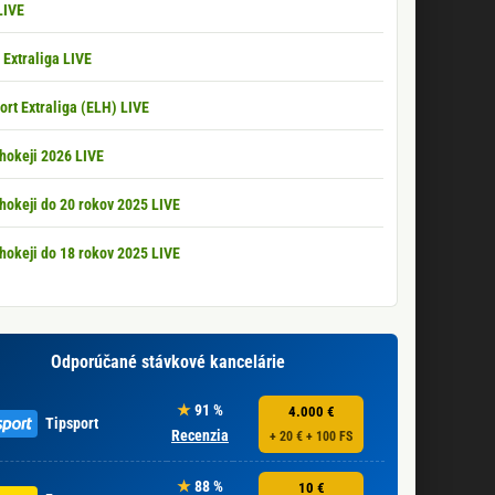
LIVE
 Extraliga LIVE
ort Extraliga (ELH) LIVE
hokeji 2026 LIVE
hokeji do 20 rokov 2025 LIVE
hokeji do 18 rokov 2025 LIVE
Odporúčané stávkové kancelárie
91 %
4.000 €
Tipsport
Recenzia
+ 20 € + 100 FS
88 %
10 €