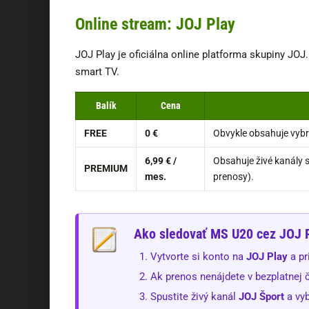
Online stream: JOJ Play
JOJ Play je oficiálna online platforma skupiny JOJ.
smart TV.
Balík
Cena
FREE
0 €
Obvykle obsahuje vybra
6,99 € /
Obsahuje živé kanály 
PREMIUM
mes.
prenosy).
Ako sledovať MS U20 cez JOJ P
Vytvorte si konto na
JOJ Play
a pr
Ak prenos nenájdete v bezplatnej ča
Spustite živý kanál
JOJ Šport
a vyb