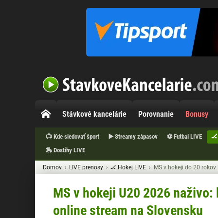
Stávkové kancelárie
Porovnanie
Bonusy
📺 Kde sledovať šport
▶️ Streamy zápasov
⚽ Futbal LIVE
🏒
🏇 Dostihy LIVE
Domov
LIVE prenosy
🏒 Hokej LIVE
MS v hokeji do 20 rokov
MS v hokeji U20 2026 naživo: 
online stream na Slovensku