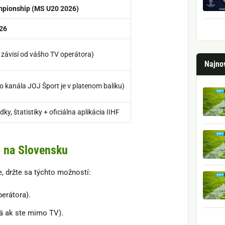
mpionship (MS U20 2026)
26
závisí od vášho TV operátora)
Najnov
o kanála JOJ Šport je v platenom balíku)
dky, štatistiky + oficiálna aplikácia IIHF
6 na Slovensku
e, držte sa týchto možností:
perátora).
ä ak ste mimo TV).