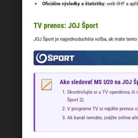
Oficiálne výsledky a štatistiky:
web IIHF a apli
TV prenos: JOJ Šport
JOJ Šport je najjednoduchšia voľba, ak máte tento 
Ako sledovať MS U20 na JOJ Šp
Skontrolujte si u TV operátora, či
Šport 2).
V programe TV si nájdite prenos 
Ak kanál nemáte, zvážte online alt