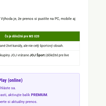
 Výhoda je, že prenos si pustíte na PC, mobile aj
Čo je dôležité pre MS U20
né živé kanály, ale nie celý športový obsah.
skupiny JOJ vrátane
JOJ Šport
(dôležité pre live
lay (online)
ihláste sa.
sti, aktivujte balík
PREMIUM
.
erte si aktuálny prenos.