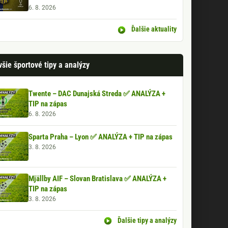
6. 8. 2026
Ďalšie aktuality
šie športové tipy a analýzy
Twente – DAC Dunajská Streda ✅ ANALÝZA +
TIP na zápas
6. 8. 2026
Sparta Praha – Lyon ✅ ANALÝZA + TIP na zápas
3. 8. 2026
Mjällby AIF – Slovan Bratislava ✅ ANALÝZA +
TIP na zápas
3. 8. 2026
Ďalšie tipy a analýzy