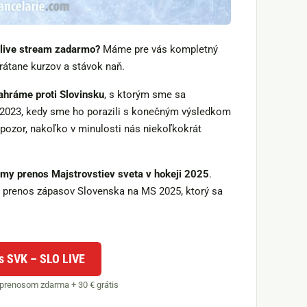
live stream
zadarmo?
Máme pre vás kompletný
rátane kurzov a stávok naň.
ahráme proti Slovinsku
, s ktorým sme sa
i 2023, kedy sme ho porazili s konečným výsledkom
 pozor, nakoľko v minulosti nás niekoľkokrát
amy prenos Majstrovstiev sveta v hokeji 2025
.
e prenos zápasov Slovenska na MS 2025, ktorý sa
s SVK – SLO LIVE
e prenosom zdarma + 30 € grátis