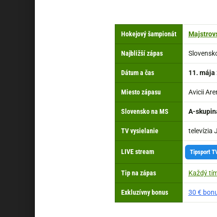
Hokejový šampionát
Majstrovs
Najbližší zápas
Slovensko
Dátum a čas
11. mája 
Miesto zápasu
Avicii Ar
Slovensko na MS
A-skupin
👉
🏟️
🏒
⏰
🔴
📺
⏩
💰
▶️
TV vysielanie
televízia
LIVE stream
Tipsport T
Tip na zápas
Každý tím
Exkluzívny bonus
30 € bonu