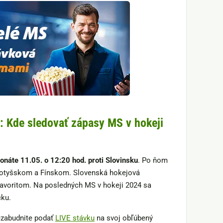
: Kde sledovať zápasy MS v hokeji
náte 11.05. o 12:20 hod. proti Slovinsku
. Po ňom
Lotyšskom a Fínskom. Slovenská hokejová
favoritom. Na posledných MS v hokeji 2024 sa
čku.
nezabudnite podať
LIVE stávku
na svoj obľúbený