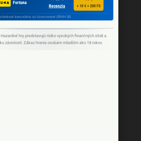
Fortuna
Recenzia
+ 10 € + 200 FS
stávkové kancelárie sú licencované ÚRHH SR.
Hazardné hry predstavujú riziko vysokých finančných strát a
iku závislosti. Zákaz hrania osobám mladším ako 18 rokov.