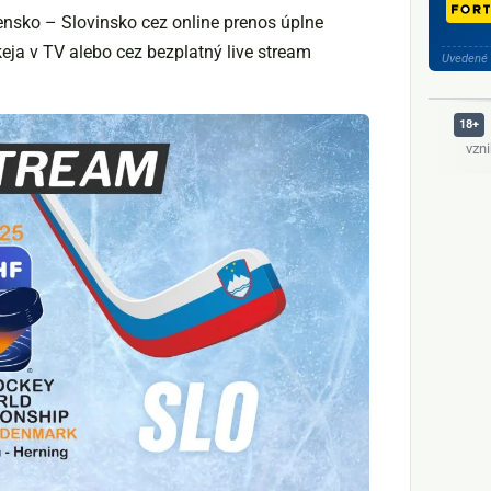
ensko – Slovinsko cez online prenos úplne
eja v TV alebo cez bezplatný live stream
Uvedené 
vzn