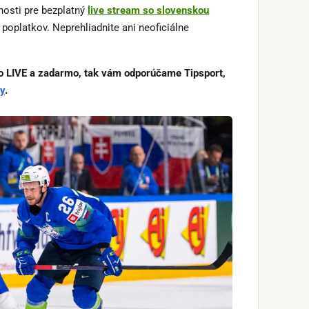
nosti pre bezplatný
live stream so slovenskou
poplatkov. Neprehliadnite ani neoficiálne
ko LIVE a zadarmo, tak vám odporúčame Tipsport,
y
.