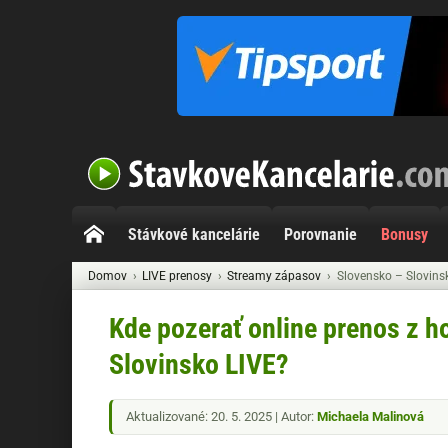
Stávkové kancelárie
Porovnanie
Bonusy
Domov
LIVE prenosy
Streamy zápasov
Slovensko – Slovins
Kde pozerať online prenos z 
Slovinsko LIVE?
Aktualizované: 20. 5. 2025 | Autor:
Michaela Malinová