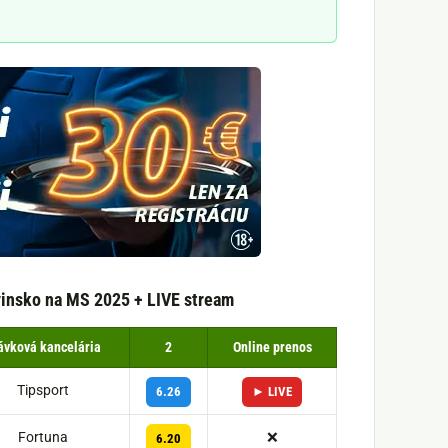
vinsko na MS 2025 + LIVE stream
ávková kancelária
2
Online prenos
Tipsport
6.26
► LIVE
Fortuna
❌
6.20