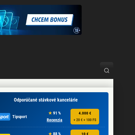
Odporúčané stávkové kancelárie
91 %
4.000 €
Tipsport
Recenzia
+ 20 € + 100 FS
88 %
10 €