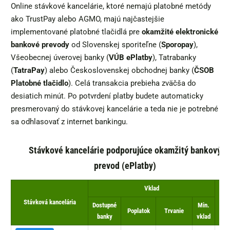
Online stávkové kancelárie, ktoré nemajú platobné metódy
ako TrustPay alebo AGMO, majú najčastejšie
implementované platobné tlačidlá pre
okamžité elektronické
bankové prevody
od Slovenskej sporiteľne (
Sporopay
),
Všeobecnej úverovej banky (
VÚB ePlatby
), Tatrabanky
(
TatraPay
) alebo Československej obchodnej banky (
ČSOB
Platobné tlačidlo
). Celá transakcia prebieha zväčša do
desiatich minút. Po potvrdení platby budete automaticky
presmerovaný do stávkovej kancelárie a teda nie je potrebné
sa odhlasovať z internet bankingu.
Stávkové kancelárie podporujúce okamžitý bankový
prevod (ePlatby)
Vklad
Stávková kancelária
Výb
Dostupné
Min.
Poplatok
Trvanie
banky
vklad