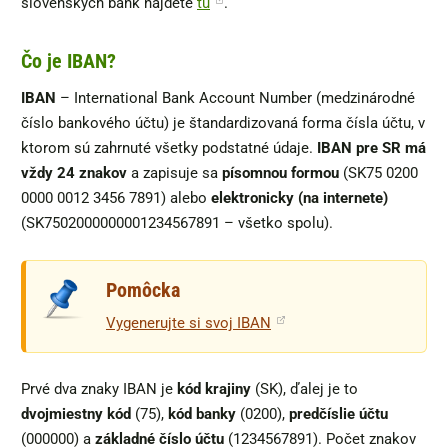
slovenských bánk nájdete
tu
.
Čo je IBAN?
IBAN
– International Bank Account Number (medzinárodné
číslo bankového účtu) je štandardizovaná forma čísla účtu, v
ktorom sú zahrnuté všetky podstatné údaje.
IBAN pre SR má
vždy 24 znakov
a zapisuje sa
písomnou formou
(SK75 0200
0000 0012 3456 7891) alebo
elektronicky (na internete)
(SK7502000000001234567891 – všetko spolu).
Pomôcka
Vygenerujte si svoj IBAN
Prvé dva znaky IBAN je
kód krajiny
(SK), ďalej je to
dvojmiestny kód
(75),
kód banky
(0200),
predčíslie účtu
(000000) a
základné číslo účtu
(1234567891). Počet znakov