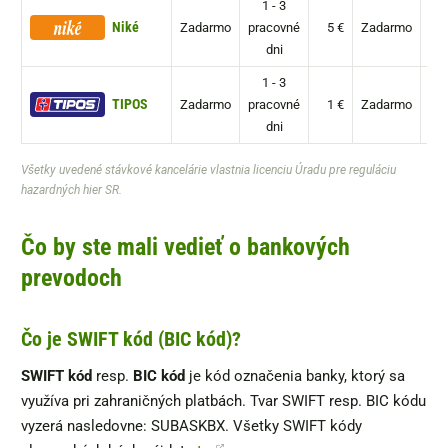
1 - 3
Niké
Zadarmo
pracovné
5 €
Zadarmo
p
dni
1 - 3
TIPOS
Zadarmo
pracovné
1 €
Zadarmo
pr
dni
Všetky uvedené stávkové kancelárie vlastnia licenciu Úradu pre reguláciu
hazardných hier SR.
Čo by ste mali vedieť o bankových
prevodoch
Čo je SWIFT kód (BIC kód)?
SWIFT kód
resp.
BIC kód
je kód označenia banky, ktorý sa
využíva pri zahraničných platbách. Tvar SWIFT resp. BIC kódu
vyzerá nasledovne: SUBASKBX. Všetky SWIFT kódy