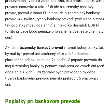
pracovné dni
. Všetko záleží od toho, akú prioritu bankovému
prevodu nastavíte a taktiež či ide o tuzemský bankový
prevod, prevod v rámci EÚ alebo ide o zahraničný bankový
prevod. Ak zvolíte „rýchly bankový prevod“ (zrýchlená platba),
tak poplatky môžu dosiahnuť aj niekoľko desiatok EUR (v
tomto prípade budú peniaze pripísané na účet ešte v ten istý
deň).
Ak ide o
tuzemský bankový prevod
v rámci jednej banky, tak
by mal byť prevod uskutočnený ešte v deň odoslania
platobného príkazu resp. do 24 hodín. V prípade prevodu do
inej tuzemskej banky by peniaze mali prísť do dvoch dní (deň
odoslania + 2 dni). Pri zahraničných prevodoch by doba
trvania bankového prevodu nemala prekročiť 5 pracovných
dní.
Poplatky pri bankovom prevode