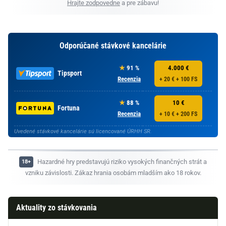
Hrajte zodpovedne
a pre zábavu!
Odporúčané stávkové kancelárie
91 %
4.000 €
Tipsport
Recenzia
+ 20 € + 100 FS
88 %
10 €
Fortuna
Recenzia
+ 10 € + 200 FS
Uvedené stávkové kancelárie sú licencované ÚRHH SR.
Hazardné hry predstavujú riziko vysokých finančných strát a
vzniku závislosti. Zákaz hrania osobám mladším ako 18 rokov.
Aktuality zo stávkovania