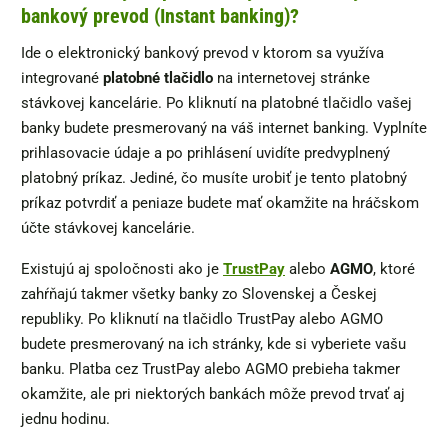
bankový prevod (Instant banking)?
Ide o elektronický bankový prevod v ktorom sa využíva
integrované
platobné tlačidlo
na internetovej stránke
stávkovej kancelárie. Po kliknutí na platobné tlačidlo vašej
banky budete presmerovaný na váš internet banking. Vyplníte
prihlasovacie údaje a po prihlásení uvidíte predvyplnený
platobný príkaz. Jediné, čo musíte urobiť je tento platobný
príkaz potvrdiť a peniaze budete mať okamžite na hráčskom
účte stávkovej kancelárie.
Existujú aj spoločnosti ako je
TrustPay
alebo
AGMO
, ktoré
zahŕňajú takmer všetky banky zo Slovenskej a Českej
republiky. Po kliknutí na tlačidlo TrustPay alebo AGMO
budete presmerovaný na ich stránky, kde si vyberiete vašu
banku. Platba cez TrustPay alebo AGMO prebieha takmer
okamžite, ale pri niektorých bankách môže prevod trvať aj
jednu hodinu.