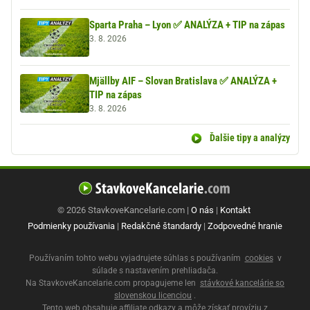
Sparta Praha – Lyon ✅ ANALÝZA + TIP na zápas
3. 8. 2026
Mjällby AIF – Slovan Bratislava ✅ ANALÝZA +
TIP na zápas
3. 8. 2026
Ďalšie tipy a analýzy
© 2026 StavkoveKancelarie.com |
O nás
|
Kontakt
Podmienky používania
|
Redakčné štandardy
|
Zodpovedné hranie
Používaním tohto webu vyjadrujete súhlas s používaním
cookies
v
súlade s nastavením prehliadača.
Na StavkoveKancelarie.com propagujeme len
stávkové kancelárie so
slovenskou licenciou
.
Tento web obsahuje affiliate odkazy a môže získať províziu z