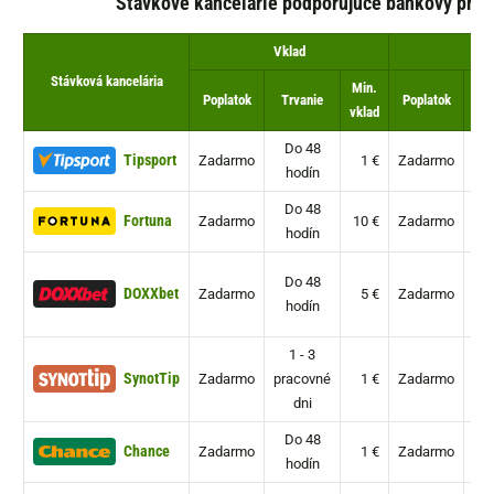
Stávkové kancelárie podporujúce bankový pre
Vklad
Vý
Stávková kancelária
Min.
Poplatok
Trvanie
Poplatok
T
vklad
Do 48
Tipsport
Zadarmo
1 €
Zadarmo
hodín
Do 48
Fortuna
Zadarmo
10 €
Zadarmo
hodín
Do 48
DOXXbet
Zadarmo
5 €
Zadarmo
pr
hodín
1 - 3
SynotTip
Zadarmo
pracovné
1 €
Zadarmo
pr
dni
Do 48
Chance
Zadarmo
1 €
Zadarmo
hodín