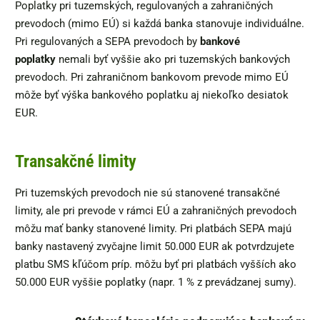
Poplatky pri tuzemských, regulovaných a zahraničných
prevodoch (mimo EÚ) si každá banka stanovuje individuálne.
Pri regulovaných a SEPA prevodoch by
bankové
poplatky
nemali byť vyššie ako pri tuzemských bankových
prevodoch. Pri zahraničnom bankovom prevode mimo EÚ
môže byť výška bankového poplatku aj niekoľko desiatok
EUR.
Transakčné limity
Pri tuzemských prevodoch nie sú stanovené transakčné
limity, ale pri prevode v rámci EÚ a zahraničných prevodoch
môžu mať banky stanovené limity. Pri platbách SEPA majú
banky nastavený zvyčajne limit 50.000 EUR ak potvrdzujete
platbu SMS kľúčom príp. môžu byť pri platbách vyšších ako
50.000 EUR vyššie poplatky (napr. 1 % z prevádzanej sumy).