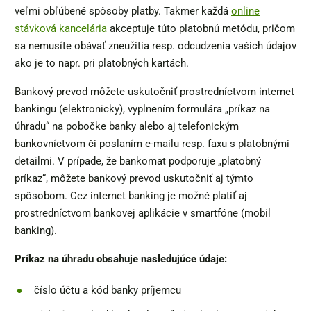
veľmi obľúbené spôsoby platby. Takmer každá
online
stávková kancelária
akceptuje túto platobnú metódu, pričom
sa nemusíte obávať zneužitia resp. odcudzenia vašich údajov
ako je to napr. pri platobných kartách.
Bankový prevod môžete uskutočniť prostredníctvom internet
bankingu (elektronicky), vyplnením formulára „príkaz na
úhradu“ na pobočke banky alebo aj telefonickým
bankovníctvom či poslaním e-mailu resp. faxu s platobnými
detailmi. V prípade, že bankomat podporuje „platobný
príkaz“, môžete bankový prevod uskutočniť aj týmto
spôsobom. Cez internet banking je možné platiť aj
prostredníctvom bankovej aplikácie v smartfóne (mobil
banking).
Príkaz na úhradu obsahuje nasledujúce údaje:
číslo účtu a kód banky príjemcu