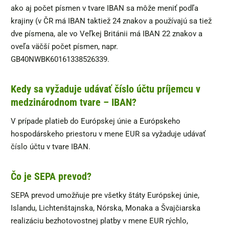
ako aj počet písmen v tvare IBAN sa môže meniť podľa
krajiny (v ČR má IBAN taktiež 24 znakov a používajú sa tiež
dve písmena, ale vo Veľkej Británii má IBAN 22 znakov a
oveľa väčší počet písmen, napr.
GB40NWBK60161338526339.
Kedy sa vyžaduje udávať číslo účtu príjemcu v
medzinárodnom tvare – IBAN?
V prípade platieb do Európskej únie a Európskeho
hospodárskeho priestoru v mene EUR sa vyžaduje udávať
číslo účtu v tvare IBAN.
Čo je SEPA prevod?
SEPA prevod umožňuje pre všetky štáty Európskej únie,
Islandu, Lichtenštajnska, Nórska, Monaka a Švajčiarska
realizáciu bezhotovostnej platby v mene EUR rýchlo,