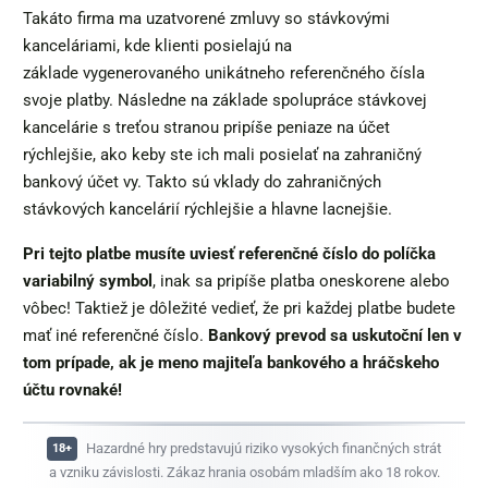
Takáto firma ma uzatvorené zmluvy so stávkovými
kanceláriami, kde klienti posielajú na
základe vygenerovaného unikátneho referenčného čísla
svoje platby. Následne na základe spolupráce stávkovej
kancelárie s treťou stranou pripíše peniaze na účet
rýchlejšie, ako keby ste ich mali posielať na zahraničný
bankový účet vy. Takto sú vklady do zahraničných
stávkových kancelárií rýchlejšie a hlavne lacnejšie.
Pri tejto platbe musíte uviesť referenčné číslo do políčka
variabilný symbol
, inak sa pripíše platba oneskorene alebo
vôbec! Taktiež je dôležité vedieť, že pri každej platbe budete
mať iné referenčné číslo.
Bankový prevod sa uskutoční len v
tom prípade, ak je meno majiteľa bankového a hráčskeho
účtu rovnaké!
Hazardné hry predstavujú riziko vysokých finančných strát
a vzniku závislosti. Zákaz hrania osobám mladším ako 18 rokov.