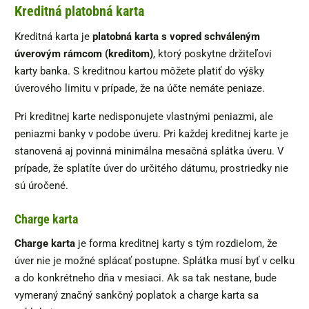
Kreditná platobná karta
Kreditná karta je
platobná karta s vopred schváleným
úverovým rámcom (kreditom)
, ktorý poskytne držiteľovi
karty banka. S kreditnou kartou môžete platiť do výšky
úverového limitu v prípade, že na účte nemáte peniaze.
Pri kreditnej karte nedisponujete vlastnými peniazmi, ale
peniazmi banky v podobe úveru. Pri každej kreditnej karte je
stanovená aj povinná minimálna mesačná splátka úveru. V
prípade, že splatíte úver do určitého dátumu, prostriedky nie
sú úročené.
Charge karta
Charge karta
je forma kreditnej karty s tým rozdielom, že
úver nie je možné splácať postupne. Splátka musí byť v celku
a do konkrétneho dňa v mesiaci. Ak sa tak nestane, bude
vymeraný značný sankčný poplatok a charge karta sa