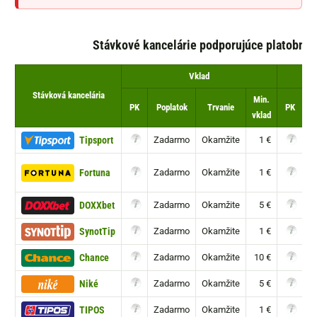
Stávkové kancelárie podporujúce platobné 
Vklad
Stávková kancelária
Min.
PK
Poplatok
Trvanie
PK
Po
vklad
Tipsport
Zadarmo
Okamžite
1 €
Fortuna
Zadarmo
Okamžite
1 €
DOXXbet
Zadarmo
Okamžite
5 €
SynotTip
Zadarmo
Okamžite
1 €
Chance
Zadarmo
Okamžite
10 €
Niké
Zadarmo
Okamžite
5 €
TIPOS
Zadarmo
Okamžite
1 €