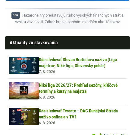
Hazardné hry predstavujú riziko vysokých finančných strát a
vzniku závislosti. Zákaz hrania osobám mladším ako 18 rokov.
Aktuality zo stávkovania
Kde sledovať Slovan Bratislava naživo (Liga
majstrov, Niké liga, Slovenský pohár)
7. 8. 2026
Niké liga 2026/27: Prehľad sezóny, kľúčové
termíny a kurzy na majstra
6. 8. 2026
Kde sledovať Twente – DAC Dunajská Streda
naživo online a v TV?
6. 8. 2026