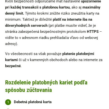
Kvôli bezpečnosti odporúčame mať nastavené
upozornenie
pri každej transakcii s platobnou kartou,
ako aj
maximálny
denný limit.
Týmito krokmi znížite riziko zneužitia karty na
minimum. Taktiež je dôležité
platiť na internete iba na
dôveryhodných serveroch
(pri platbe musíte vidieť, že je
stránka zabezpečená bezpečnostným protokolom
HTTPS
–
vidíte to v adresnom riadku prehliadača vľavo od webovej
adresy).
Vo všeobecnosti sa však považuje
platenie platobnými
kartami
či už v kamenných obchodoch alebo na internete za
bezpečné
.
Rozdelenie platobných kariet podľa
spôsobu zúčtovania
Debetná platobná karta