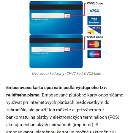
Overovací kód karty (CVV2 kód, CVC2 kód)
Embosovanú kartu spoznáte podľa výstupného tzv.
reliéfneho písma
. Embosované platobné karty odporúčame
využívať pri internetových platbách predovšetkým do
zahraničia, ale použiť ich môžete aj pri výberoch z
bankomatu, na platby v elektronických termináloch (POS)
ako aj mechanických snímačoch (imprinter). S
embosovanou platobnou kartou je možné uskutočniť aj