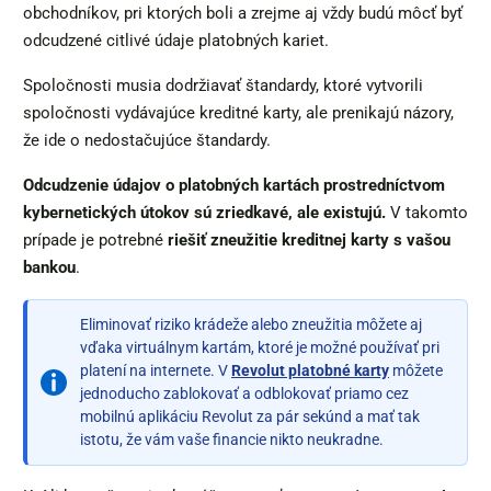
obchodníkov, pri ktorých boli a zrejme aj vždy budú môcť byť
odcudzené citlivé údaje platobných kariet.
Spoločnosti musia dodržiavať štandardy, ktoré vytvorili
spoločnosti vydávajúce kreditné karty, ale prenikajú názory,
že ide o nedostačujúce štandardy.
Odcudzenie údajov o platobných kartách prostredníctvom
kybernetických útokov sú zriedkavé, ale existujú.
V takomto
prípade je potrebné
riešiť zneužitie kreditnej karty s vašou
bankou
.
Eliminovať riziko krádeže alebo zneužitia môžete aj
vďaka virtuálnym kartám, ktoré je možné používať pri
platení na internete. V
Revolut platobné karty
môžete
jednoducho zablokovať a odblokovať priamo cez
mobilnú aplikáciu Revolut za pár sekúnd a mať tak
istotu, že vám vaše financie nikto neukradne.