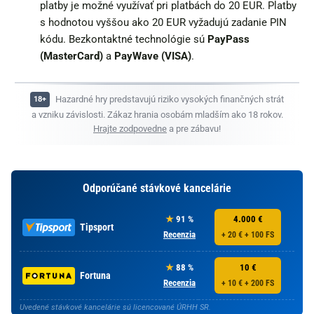
platby je možné využívať pri platbách do 20 EUR. Platby
s hodnotou vyššou ako 20 EUR vyžadujú zadanie PIN
kódu. Bezkontaktné technológie sú
PayPass
(MasterCard)
a
PayWave (VISA)
.
Hazardné hry predstavujú riziko vysokých finančných strát
a vzniku závislosti. Zákaz hrania osobám mladším ako 18 rokov.
Hrajte zodpovedne
a pre zábavu!
Odporúčané stávkové kancelárie
91 %
4.000 €
Tipsport
Recenzia
+ 20 € + 100 FS
88 %
10 €
Fortuna
Recenzia
+ 10 € + 200 FS
Uvedené stávkové kancelárie sú licencované ÚRHH SR.