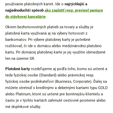
používanie platobných kariet. Ide o
najrýchlejší a
najjednoduchší spôsob
ako zaplatiť
resp.
previesť peniaze
do stávkovej kancelárie
.
Okrem bezhotovostných platieb za tovary a služby je
platobná karta využívaná aj na výbery hotovosti z
bankomatov. Pri výbere platobnej karty je potrebné
rozlišovať, či ide o domácu alebo medzinárodnú platobnú
kartu. Pri domácej platobnej karte je jej využitie obmedzené
len na územie SR.
Platobné karty
rozdeľujeme aj podľa toho, komu sú určené a
teda fyzickej osobe (Standard) alebo právnickej resp.
fyzickej osobe podnikateľovi (Business, Corporate). Ďalej sa
môžete stretnúť s kreditnými a debetnými kartami typu GOLD
alebo Platinum, ktoré sú určené pre bonitnejšiu klientelu a
často je v týchto kartách zahrnuté cestovné poistenie alebo
iné doplnkové služby.