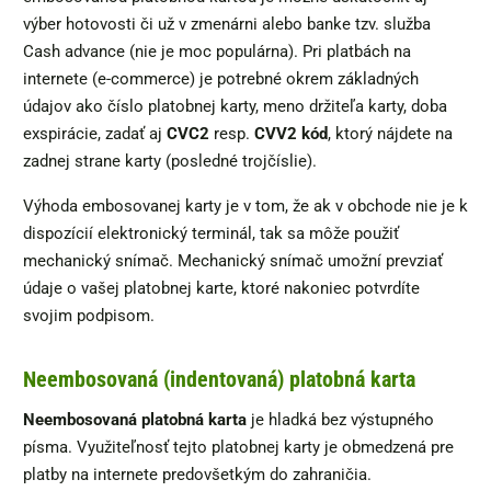
výber hotovosti či už v zmenárni alebo banke tzv. služba
Cash advance (nie je moc populárna). Pri platbách na
internete (e-commerce) je potrebné okrem základných
údajov ako číslo platobnej karty, meno držiteľa karty, doba
exspirácie, zadať aj
CVC2
resp.
CVV2 kód
, ktorý nájdete na
zadnej strane karty (posledné trojčíslie).
Výhoda embosovanej karty je v tom, že ak v obchode nie je k
dispozícií elektronický terminál, tak sa môže použiť
mechanický snímač. Mechanický snímač umožní prevziať
údaje o vašej platobnej karte, ktoré nakoniec potvrdíte
svojim podpisom.
Neembosovaná (indentovaná) platobná karta
Neembosovaná platobná karta
je hladká bez výstupného
písma. Využiteľnosť tejto platobnej karty je obmedzená pre
platby na internete predovšetkým do zahraničia.