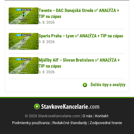
Twente – DAC Dunajská Streda ✅ ANALÝZA +
TIP na zápas
6. 8. 2026
Sparta Praha – Lyon ✅ ANALÝZA + TIP na zápas
3. 8. 2026
Mjällby AIF – Slovan Bratislava ✅ ANALÝZA +
TIP na zápas
3. 8. 2026
Ďalšie tipy a analýzy
© 2026 StavkoveKancelarie.com |
O nás
|
Kontakt
Podmienky používania
|
Redakčné štandardy
|
Zodpovedné hranie