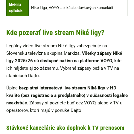
Mobilná
Niké Liga, VOYO, aplikácie stávkových kancelárií
aplikácia
Kde pozerať live stream Niké ligy?
Legálny video live stream Niké ligy zabezpečuje na
Slovensku televízna skupina Markíza.
Všetky zápasy Niké
ligy 2025/26 sú dostupné naživo na platforme VOYO
, kde
ich nájdete aj zo záznamu. Vybrané zápasy bežia v TV na
staniciach Dajto.
Úplne
bezplatný internetový live stream Niké ligy v HD
kvalite (bez registrácie a predplatného) v súčasnosti legálne
neexistuje
. Zápasy si pozriete buď cez VOYO, alebo v TV u
operátorov, ktorí majú v ponuke Dajto.
Stávkové kancelárie ako doplnok k TV prenosom