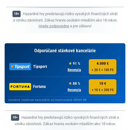
Hazardné hry predstavujú riziko vysokých finančných strát
a vzniku závislosti. Zákaz hrania osobám mladším ako 18 rokov.
Hrajte zodpovedne
a pre zábavu!
Odporúčané stávkové kancelárie
91 %
4.000 €
Tipsport
Recenzia
+ 20 € + 100 FS
88 %
10 €
Fortuna
Recenzia
+ 10 € + 200 FS
Uvedené stávkové kancelárie sú licencované ÚRHH SR.
Hazardné hry predstavujú riziko vysokých finančných strát a
vzniku závislosti. Zákaz hrania osobám mladším ako 18 rokov.