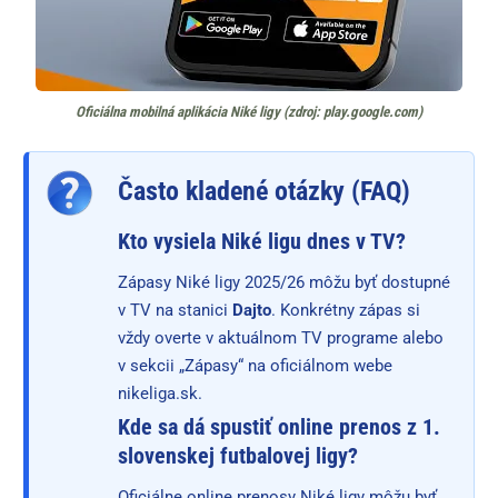
Oficiálna mobilná aplikácia Niké ligy (zdroj: play.google.com)
Často kladené otázky (FAQ)
Kto vysiela Niké ligu dnes v TV?
Zápasy Niké ligy 2025/26 môžu byť dostupné
v TV na stanici
Dajto
. Konkrétny zápas si
vždy overte v aktuálnom TV programe alebo
v sekcii „Zápasy“ na oficiálnom webe
nikeliga.sk.
Kde sa dá spustiť online prenos z 1.
slovenskej futbalovej ligy?
Oficiálne online prenosy Niké ligy môžu byť