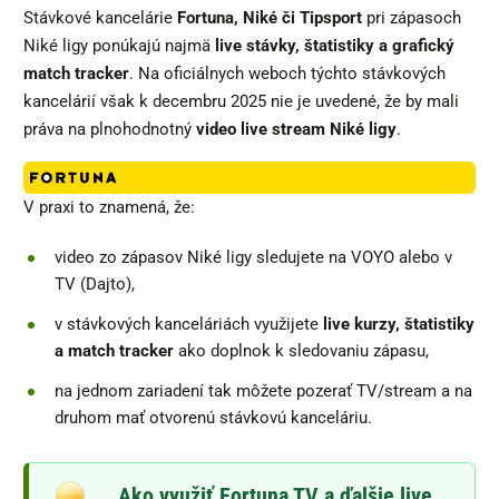
Stávkové kancelárie
Fortuna, Niké či Tipsport
pri zápasoch
Niké ligy ponúkajú najmä
live stávky, štatistiky a grafický
match tracker
. Na oficiálnych weboch týchto stávkových
kancelárií však k decembru 2025 nie je uvedené, že by mali
práva na plnohodnotný
video live stream Niké ligy
.
V praxi to znamená, že:
video zo zápasov Niké ligy sledujete na VOYO alebo v
TV (Dajto),
v stávkových kanceláriách využijete
live kurzy, štatistiky
a match tracker
ako doplnok k sledovaniu zápasu,
na jednom zariadení tak môžete pozerať TV/stream a na
druhom mať otvorenú stávkovú kanceláriu.
Ako využiť Fortuna TV a ďalšie live