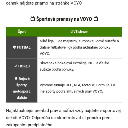
cenník nájdete priamo na stránke VOYO.
📺 Športové prenosy na VOYO 📺
Šport
LIVE stream
Niké liga, Liga majstrov, európske ligové súťaže a
⚽ FUTBAL
ďalšie futbalové ligy podľa aktuálnej ponuky
VOYO.
Slovenská hokejová extraliga, NHL a ďalšie
🏒 HOKEJ
súťaže podľa ponuky.
🥊 Bojové
športy,
Vybrané turnaje UFC, RFA, MotoGP, Formula 1 a
motošport,
iné športy podľa aktuálnych práv VOYO.
ďalšie
Najaktuálnejší prehľad práv a súťaží vždy nájdete v športovej
sekcii VOYO. Odporúča sa skontrolovať si ponuku pred
zakúpením predplatného.