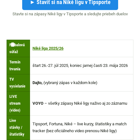
► Staviť si na Niké ligu v Tipsporte
Stavte si na zápasy Niké ligy v Tipsporte a sledujte priebeh duelov
📺
📱
⚽
🗓️
✅
▶️
Futbalová
Niké liga 2025/26
súťaž
Termín
štart 26.-27. júl 2025, koniec jarnej časti 23. mája 2026
trvania
TV
Dajto,
(vybraný zápas v každom kole)
vysielanie
LIVE
stream
VOYO
– všetky zápasy Niké ligy naživo aj zo záznamu
(video)
Live
Tipsport, Fortuna, Niké – live kurzy, štatistiky a match
stávky /
tracker (bez oficiálneho video prenosu Niké ligy)
štatistiky