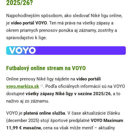
2025/26?
Najpohodlnejším spôsobom, ako sledovať Niké ligu online,
je
video portál VOYO
. Ten má práva na všetky zápasy a
okrem priamych prenosov ponúka aj záznamy, zostrihy a
spravodajstvo k lige.
Futbalový online stream na VOYO
Online prenosy Niké ligy nájdete na
video portáli
voyo.markiza.sk
. Podľa oficiálnych informácií sú na VOYO
dostupné
všetky zápasy Niké ligy v sezóne 2025/26
, a to
naživo aj zo záznamu.
VOYO je
platená online služba
. V čase aktualizácie článku
(december 2025) stojí športové predplatné
VOYO Maximum
11,99 € mesačne
, cena sa však môže meniť – aktuálny