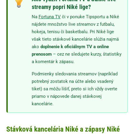
streamy popri Niké lige?
Na
Fortuna TV
či v ponuke Tipsportu a Niké
nájdete množstvo live streamov z futbalu,
hokeja, tenisu či basketbalu. Pri Niké lige
však tieto stávkové kancelárie slúžia najmä
ako
doplnenie k oficiálnym TV a online
prenosom
– cez ne sledujete kurzy, štatistiky
a komentár k zápasu.
Podmienky sledovania streamov (napríklad
potrebný zostatok na účte alebo vsadený
tiket) sa môžu líšiť, preto si ich vždy overte
priamo v nápovede danej stávkovej
kancelárie.
Stávková kancelária Niké a zápasy Niké