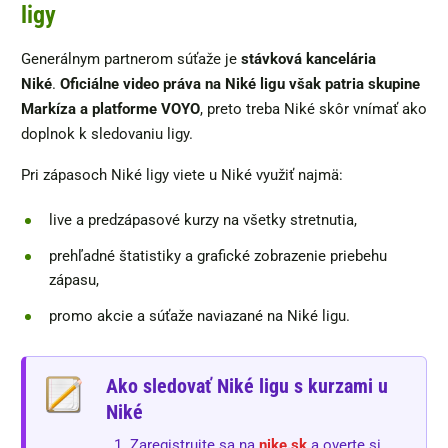
ligy
Generálnym partnerom súťaže je
stávková kancelária
Niké
.
Oficiálne video práva na Niké ligu však patria skupine
Markíza a platforme VOYO
, preto treba Niké skôr vnímať ako
doplnok k sledovaniu ligy.
Pri zápasoch Niké ligy viete u Niké využiť najmä:
live a predzápasové kurzy na všetky stretnutia,
prehľadné štatistiky a grafické zobrazenie priebehu
zápasu,
promo akcie a súťaže naviazané na Niké ligu.
Ako sledovať Niké ligu s kurzami u
Niké
Zaregistrujte sa na
nike.sk
a overte si