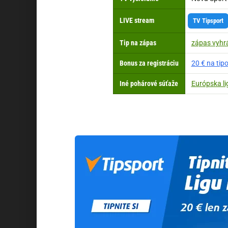
LIVE stream
TV Tipsport
Tip na zápas
zápas vyhr
Bonus za registráciu
20 € na ti
Iné pohárové súťaže
Európska li