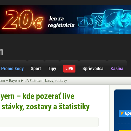
Promo kódy
Šport
Tipy
Sprievodca
Kasína
LIVE
en – Bayern ▶️ LIVE stream, kurzy, zostavy
yern – kde pozerať live
stávky, zostavy a štatistiky