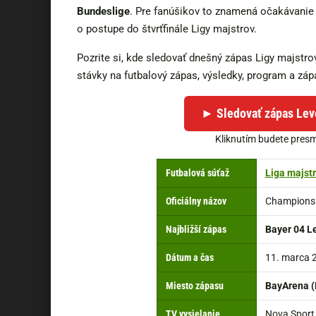
Bundeslige
. Pre fanúšikov to znamená očakávanie
o postupe do štvrťfinále Ligy majstrov.
Pozrite si, kde sledovať dnešný zápas Ligy majstrov
stávky na futbalový zápas, výsledky, program a záp
► Sledovať zápas Lev
Kliknutím budete presm
Futbalová súťaž
Liga majst
Oficiálny názov
Champions
Najbližší zápas
Bayer 04 L
Dátum a čas
11. marca 2
Miesto zápasu
BayArena (
👉
🏟️
🏆
⏰
📺
🤑
🔴
⏩
⚽
▶️
TV vysielanie
Nova Sport