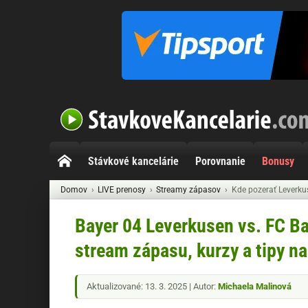
Stávkové kancelárie
Porovnanie
Bonusy
Domov
LIVE prenosy
Streamy zápasov
Kde pozerať Leverkus
Bayer 04 Leverkusen vs. FC Ba
stream zápasu, kurzy a tipy na 
Aktualizované: 13. 3. 2025 | Autor:
Michaela Malinová