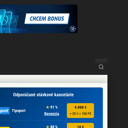
Odporúčané stávkové kancelárie
91 %
4.000 €
Tipsport
Recenzia
+ 20 € + 100 FS
88 %
10 €