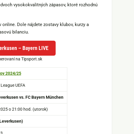
 dvoch vysokokvalitných zápasov, ktoré rozhodnú
 online. Dole nájdete zostavy klubov, kurzy a
asovú bilanciu.
erkusen – Bayern LIVE
erovaní na Tipsport.sk
rov 2024/25
 League UEFA
everkusen vs.
FC Bayern München
025 o 21:00 hod. (utorok)
Leverkusen)
 3