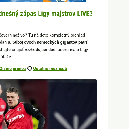
dnešný zápas Ligy majstrov LIVE?
ayern naživo? Tu nájdete kompletný prehľad
elania.
Súboj dvoch nemeckých gigantov patrí
hajte si ujsť rozhodujúci duel osemfinále Ligy
súťaže.
Online prenos
⭕
Ostatné možnosti