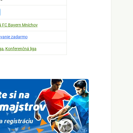
á FC Bayern Mníchov
povanie zadarmo
ga
,
Konferenčná liga