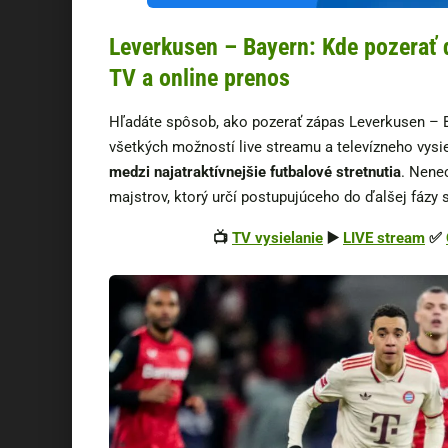
Leverkusen – Bayern: Kde pozerať 
TV a online prenos
Hľadáte spôsob, ako pozerať zápas Leverkusen – B
všetkých možností live streamu a televízneho vysi
medzi najatraktívnejšie futbalové stretnutia
. Nenec
majstrov, ktorý určí postupujúceho do ďalšej fázy 
📺
TV vysielanie
▶️
LIVE stream
✅