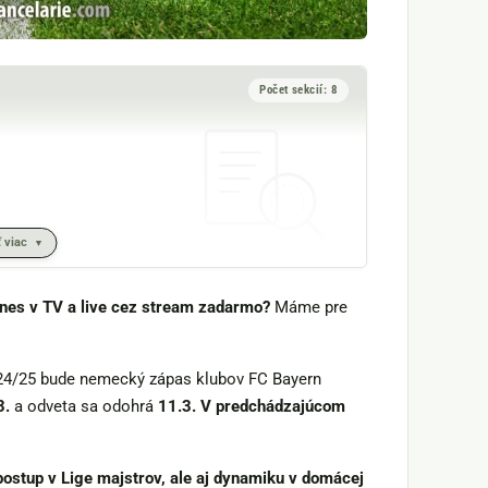
Počet sekcií: 8
 viac
dnes v TV a live cez stream zadarmo?
Máme pre
24/25 bude nemecký zápas klubov FC Bayern
3.
a odveta sa odohrá
11.3. V predchádzajúcom
postup v Lige majstrov, ale aj dynamiku v domácej