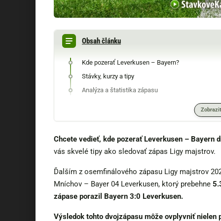
Obsah článku
Kde pozerať Leverkusen – Bayern?
Stávky, kurzy a tipy
Analýza a štatistika zápasu
Zobraziť
Chcete vedieť, kde pozerať Leverkusen – Bayern 
vás skvelé tipy ako sledovať zápas Ligy majstrov.
Ďalším z osemfinálového zápasu Ligy majstrov 20
Mníchov – Bayer 04 Leverkusen, ktorý prebehne
5.
zápase porazil Bayern 3:0 Leverkusen.
Výsledok tohto dvojzápasu môže ovplyvniť nielen 