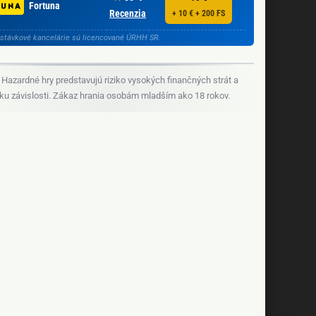
Fortuna
Recenzia
+ 10 € + 200 FS
stávkové kancelárie sú licencované ÚRHH SR.
Hazardné hry predstavujú riziko vysokých finančných strát a
iku závislosti. Zákaz hrania osobám mladším ako 18 rokov.