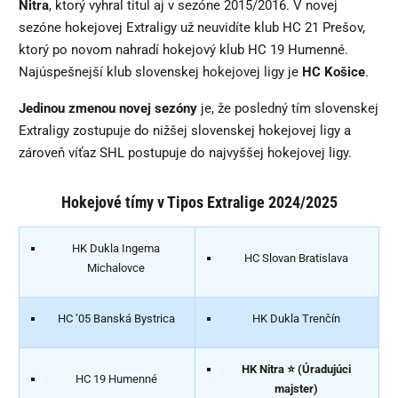
Nitra
, ktorý vyhral titul aj v sezóne 2015/2016. V novej
sezóne hokejovej Extraligy už neuvidíte klub HC 21 Prešov,
ktorý po novom nahradí hokejový klub HC 19 Humenné.
Najúspešnejší klub slovenskej hokejovej ligy je
HC Košice
.
Jedinou zmenou novej sezóny
je, že posledný tím slovenskej
Extraligy zostupuje do nižšej slovenskej hokejovej ligy a
zároveň víťaz SHL postupuje do najvyššej hokejovej ligy.
Hokejové tímy v Tipos Extralige 2024/2025
HK Dukla Ingema
HC Slovan Bratislava
Michalovce
HC ’05 Banská Bystrica
HK Dukla Trenčín
HK Nitra ⭐
(Úradujúci
HC 19 Humenné
majster)