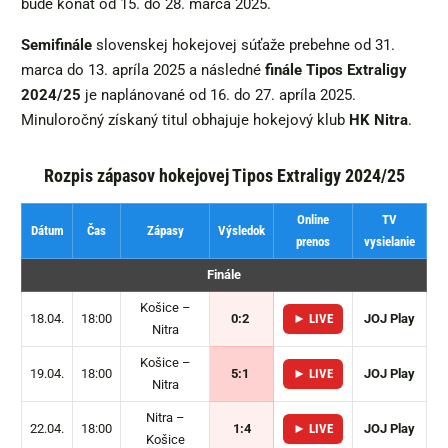
bude konať od 15. do 28. marca 2025.
Semifinále
slovenskej hokejovej súťaže prebehne od 31.
marca do 13. apríla 2025 a následné
finále
Tipos Extraligy
2024/25
je naplánované od 16. do 27. apríla 2025.
Minuloročný získaný titul obhajuje hokejový klub
HK Nitra
.
Rozpis zápasov hokejovej Tipos Extraligy 2024/25
Online
TV
Dátum
Čas
Zápasy
Výsledok
prenos
vysielanie
Finále
Košice –
18.04.
18:00
0:2
JOJ Play
► LIVE
Nitra
Košice –
19.04.
18:00
5:1
JOJ Play
► LIVE
Nitra
Nitra –
22.04.
18:00
1:4
JOJ Play
► LIVE
Košice