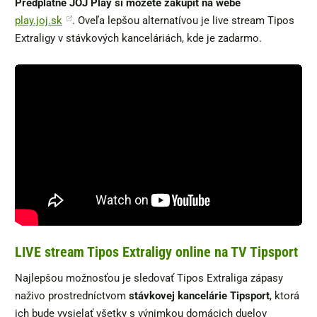
Predplatné JOJ Play si môžete zakúpiť na webe
play.joj.sk
. Oveľa lepšou alternatívou je live stream Tipos
Extraligy v stávkových kanceláriách, kde je zadarmo.
LIVE stream Tipos Extraligy online na TV Tipsport
Najlepšou možnosťou je sledovať Tipos Extraliga zápasy
naživo prostredníctvom
stávkovej kancelárie Tipsport
, ktorá
ich bude vysielať všetky s výnimkou domácich duelov