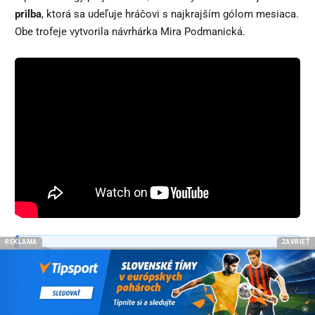
prilba
, ktorá sa udeľuje hráčovi s najkrajším gólom mesiaca.
Obe trofeje vytvorila návrhárka Mira Podmanická.
REKLAMA
ZAVRIEŤ
Najčastejšie otázky a
odpovede
1️⃣ Kedy odštartuje nová sezóna