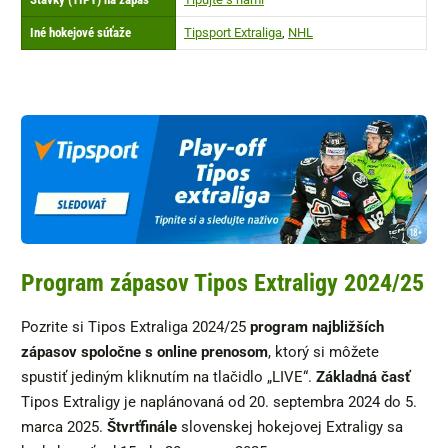
Iné hokejové súťaže
Tipsport Extraliga
,
NHL
Program zápasov Tipos Extraligy 2024/25
Pozrite si Tipos Extraliga 2024/25
program najbližších
zápasov spoločne s online prenosom
, ktorý si môžete
spustiť jediným kliknutím na tlačidlo „LIVE“.
Základná časť
Tipos Extraligy je naplánovaná od 20. septembra 2024 do 5.
marca 2025.
Štvrťfinále
slovenskej hokejovej Extraligy sa