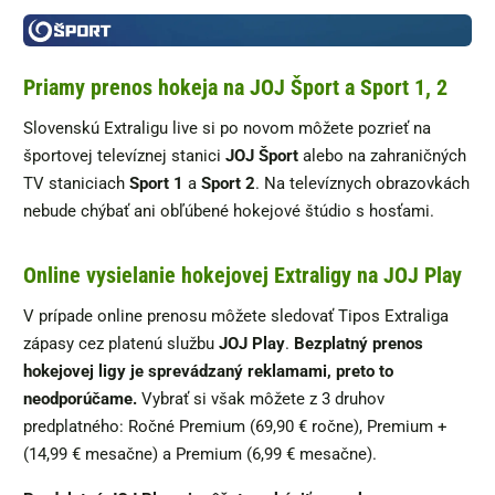
Priamy prenos hokeja na JOJ Šport a Sport 1, 2
Slovenskú Extraligu live si po novom môžete pozrieť na
športovej televíznej stanici
JOJ Šport
alebo
na zahraničných
TV staniciach
Sport 1
a
Sport 2
. Na televíznych obrazovkách
nebude chýbať ani obľúbené hokejové štúdio s hosťami.
Online vysielanie hokejovej Extraligy na JOJ Play
V prípade online prenosu môžete sledovať Tipos Extraliga
zápasy cez platenú službu
JOJ Play
.
Bezplatný prenos
hokejovej ligy je sprevádzaný reklamami, preto to
neodporúčame.
Vybrať si však môžete z 3 druhov
predplatného: Ročné Premium (69,90 € ročne), Premium +
(14,99 € mesačne) a Premium (6,99 € mesačne).