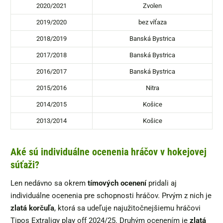
2020/2021
Zvolen
2019/2020
bez víťaza
2018/2019
Banská Bystrica
2017/2018
Banská Bystrica
2016/2017
Banská Bystrica
2015/2016
Nitra
2014/2015
Košice
2013/2014
Košice
Aké sú individuálne ocenenia hráčov v hokejovej
súťaži?
Len nedávno sa okrem
tímových ocenení
pridali aj
individuálne ocenenia pre schopnosti hráčov. Prvým z nich je
zlatá korčuľa
, ktorá sa udeľuje najužitočnejšiemu hráčovi
Tipos Extraligy play off 2024/25. Druhým ocenením je
zlatá