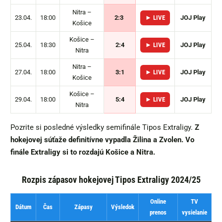
Nitra –
23.04.
18:00
2:3
JOJ Play
► LIVE
Košice
Košice –
25.04.
18:30
2:4
JOJ Play
► LIVE
Nitra
Nitra –
27.04.
18:00
3:1
JOJ Play
► LIVE
Košice
Košice –
29.04.
18:00
5:4
JOJ Play
► LIVE
Nitra
Pozrite si posledné výsledky semifinále Tipos Extraligy.
Z
hokejovej súťaže definitívne vypadla Žilina a Zvolen. Vo
finále Extraligy si to rozdajú Košice a Nitra.
Rozpis zápasov hokejovej Tipos Extraligy 2024/25
Online
TV
Dátum
Čas
Zápasy
Výsledok
prenos
vysielanie