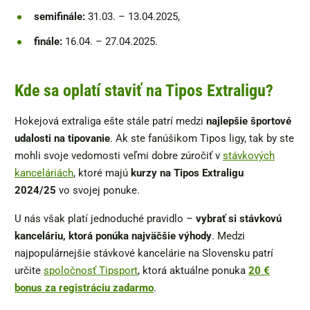
semifinále:
31.03. – 13.04.2025,
finále:
16.04. – 27.04.2025.
Kde sa oplatí staviť na Tipos Extraligu?
Hokejová extraliga ešte stále patrí medzi
najlepšie športové
udalosti na tipovanie
. Ak ste fanúšikom Tipos ligy, tak by ste
mohli svoje vedomosti veľmi dobre zúročiť v
stávkových
kanceláriách
, ktoré majú
kurzy na Tipos Extraligu
2024/25
vo svojej ponuke.
U nás však platí jednoduché pravidlo –
vybrať si stávkovú
kanceláriu, ktorá ponúka najväčšie výhody
. Medzi
najpopulárnejšie stávkové kancelárie na Slovensku patrí
určite
spoločnosť Tipsport
, ktorá aktuálne ponuka
20 €
bonus za registráciu zadarmo
.