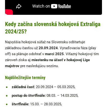
Kedy začína slovenská hokejová Extraliga
2024/25?
Najvyššia hokejová súťaž na Slovensku odštartuje
základnou časťou už
20.09.2024
. Vyraďovacia fáza (play
off) sa plánuje odohrať v
marci 2025
. Víťazný hokejový tím
zároveň získa aj
miestenku na účasť v hokejovej Lige
majstrov
pre nasledujúcu sezónu.
Najdôležitejšie termíny
základná časť:
20.09.2024 – 05.03.2025,
postup do štvrťfinále:
08.03. – 14.03.2025,
štvrťfinále:
15.03. – 28.03.2025,