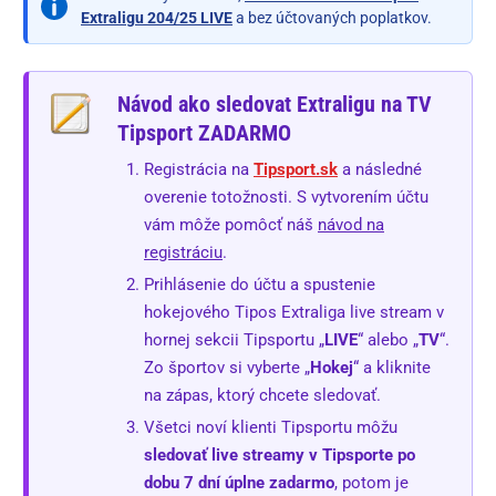
Extraligu 204/25 LIVE
a bez účtovaných poplatkov.
Návod ako sledovat Extraligu na TV
Tipsport ZADARMO
Registrácia na
Tipsport.sk
a následné
overenie totožnosti. S vytvorením účtu
vám môže pomôcť náš
návod na
registráciu
.
Prihlásenie do účtu a spustenie
hokejového Tipos Extraliga live stream v
hornej sekcii Tipsportu „
LIVE
“ alebo „
TV
“.
Zo športov si vyberte „
Hokej
“ a kliknite
na zápas, ktorý chcete sledovať.
Všetci noví klienti Tipsportu môžu
sledovať live streamy v Tipsporte po
dobu 7 dní úplne zadarmo
, potom je