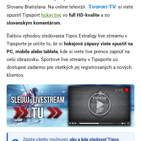
Tipsport TV
Slovanu Bratislava. Na online televízii
si viete
spustiť Tipsport
hokej live
vo
full HD-kvalite
a so
slovenským komentárom
.
Ďalšou výhodou sledovania Tipos Extraligy live streamu v
Tipsporte je určite to, že si
hokejové zápasy viete spustiť na
PC, mobile alebo tablete
, kde si viete live prenos zapnúť na
celú obrazovku. Športové live streamy v Tipsporte sú
dostupné zadarmo pre všetkých jej registrovaných a nových
klientov.
Zistite všetky možnosti,
ako a kde sledovať Tipos