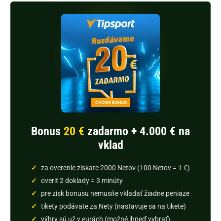
Bonus
20 €
zadarmo + 4.000 € na
vklad
za overenie získate 2000 Netov (100 Netov = 1 €)
overiť 2 doklady = 3 minúty
pre zisk bonusu nemusíte vkladať žiadne peniaze
tikety podávate za Nety (nastavuje sa na tikete)
výhry sú už v eurách (možné ihneď vybrať)