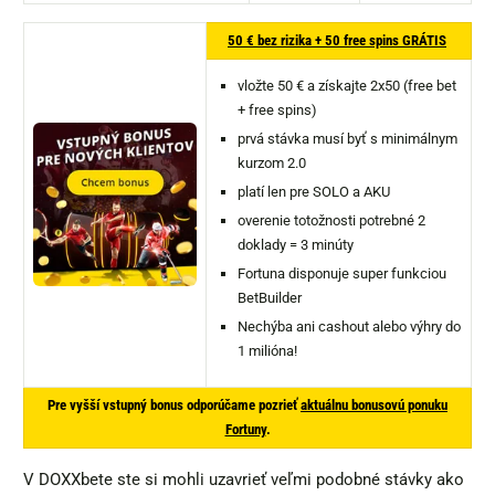
50 € bez rizika + 50 free spins GRÁTIS
vložte 50 € a získajte 2x50 (free bet
+ free spins)
prvá stávka musí byť s minimálnym
kurzom 2.0
platí len pre SOLO a AKU
overenie totožnosti potrebné 2
doklady = 3 minúty
Fortuna disponuje super funkciou
BetBuilder
Nechýba ani cashout alebo výhry do
1 milióna!
Pre vyšší vstupný bonus odporúčame pozrieť
aktuálnu bonusovú ponuku
Fortuny
.
V DOXXbete ste si mohli uzavrieť veľmi podobné stávky ako