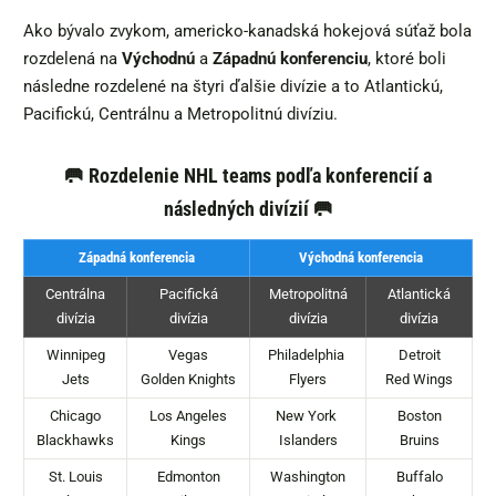
Ako bývalo zvykom, americko-kanadská hokejová súťaž bola
rozdelená na
Východnú
a
Západnú konferenciu
, ktoré boli
následne rozdelené na štyri ďalšie divízie a to Atlantickú,
Pacifickú, Centrálnu a Metropolitnú divíziu.
🥅 Rozdelenie NHL teams podľa konferencií a
následných divízií 🥅
Západná konferencia
Východná konferencia
Centrálna
Pacifická
Metropolitná
Atlantická
divízia
divízia
divízia
divízia
Winnipeg
Vegas
Philadelphia
Detroit
Jets
Golden Knights
Flyers
Red Wings
Chicago
Los Angeles
New York
Boston
Blackhawks
Kings
Islanders
Bruins
St. Louis
Edmonton
Washington
Buffalo