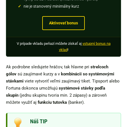
nie je stanovený minimálny kurz
Aktivovať bonus
V prípade vkladu peňazí môžete získať aj
vstupný bonus na
vklad
!
Ak podrobne sledujete hráčov, tak hlavne pri
strelcoch
gólov
sú zaujímavé kurzy a v
kombinácii so systémovými
stávkami
viete vytvoriť veľmi zaujímavý tiket. Tipsport alebo
Fortuna dokonca umožňujú
systémové stávky podľa
skupín
(jednu skupinu tvoria min. 2 zápasy) a zároveň
môžete využiť aj
funkciu tutovka
(banker).
Náš TIP