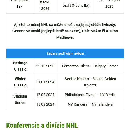
v roku
Draft (Nashville)
hry
2023
2026
Aj v tohtoročnej NHL sa môžete tešiť na jej najväčšie hviezdy:
Connor McDavid (najlepší hráč na svete), Cale Makar či Auston
Matthews.
Zápasy pod holým nebom
Heritage
29.10.2023
Edmonton Oilers – Calgary Flames
Classic
Winter
Seattle Kraken – Vegas Golden
01.01.2024
Classic
Knights
17.02.2024
Philadelphia Flyers – NY Devils
Stadium
Series
18.02.2024
NY Rangers – NY Islanders
Konferencie a divízie NHL