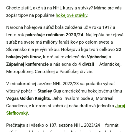
Chcete zistiť, aké sú na NHL kurzy a stávky? Máme pre vás
zopár tipov na populárne
hokejové stávky
.
Národná hokejová súťaž bola založená už v roku 1917 a
tento rok
pokračuje ročníkom 2023/24
. Najlepšia hokejová
súťaž na svete má milióny fanúšikov po celom svete a
Slovensko nie je výnimkou. Hokejovú ligu tvorí celkovo
32
hokejových tímov
, ktoré sú rozdelené do
Východnej
a
Západnej konferencie
a následne do
4
divízií
– Atlantickej,
Metropolitnej, Centrálnej a Pacifickej divízie.
V minuloročnej sezóne NHL 2022/23 sa podarilo vyhrať
víťazný pohár –
Stanley Cup
americkému hokejovému tímu
Vegas Golden Knights.
Jeho rivalom bude aj Montreal
Canadiens, v ktorom si zahrá aj naša draftová jednotka
Juraj
Slafkovský
.
Prečítajte si všetko o 107. sezóne NHL 2023/24 – formát