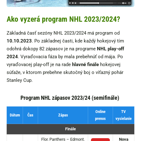
Ako vyzerá program NHL 2023/2024?
Základná časť sezóny NHL 2023/2024 má program od
10.10.2023
. Po základnej časti, kde každý hokejový tím
odohrá dokopy 82 zápasov je na programe
NHL
play-off
2024
. Vyraďovacia fáza by mala prebehnúť od mája. Po
vyraďovacej play-off je na rade
hlavné finále
hokejovej
súťaže, v ktorom prebehne skutočný boj o víťazný pohár
Stanley Cup.
Program NHL zápasov 2023/24 (semifinále)
Online
TV
Dátum
Čas
Zápas
prenos
vysielanie
Finále
Flor. Panthers – Edmont.
Nova