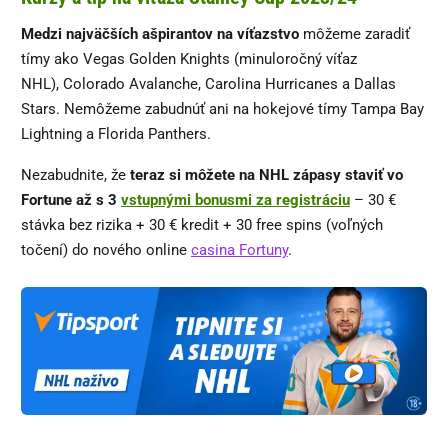
Medzi najväčších ašpirantov na víťazstvo
môžeme zaradiť
tímy ako Vegas Golden Knights (minuloročný víťaz
NHL),
Colorado Avalanche, Carolina Hurricanes a Dallas
Stars. Nemôžeme zabudnúť ani na hokejové tímy Tampa Bay
Lightning a Florida Panthers.
Nezabudnite, že
teraz si môžete na NHL zápasy staviť vo
Fortune až s 3
vstupnými bonusmi za registráciu
– 30 €
stávka bez rizika + 30 € kredit + 30 free spins (voľných
točení) do nového online
casina Fortuny
.