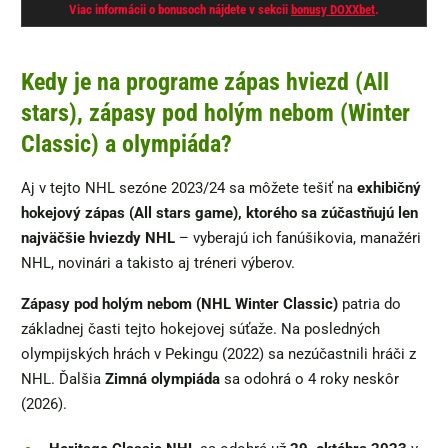
Viac informácii o bonusoch nájdete v sekcii
bonusy DOXXbet
.
Kedy je na programe zápas hviezd (All
stars), zápasy pod holým nebom (Winter
Classic) a olympiáda?
Aj v tejto NHL sezóne 2023/24 sa môžete tešiť na
exhibičný
hokejový zápas (All stars game), ktorého sa zúčastňujú len
najväčšie hviezdy NHL
– vyberajú ich fanúšikovia, manažéri
NHL, novinári a takisto aj tréneri výberov.
Zápasy pod holým nebom (NHL Winter Classic)
patria do
základnej časti tejto hokejovej súťaže. Na posledných
olympijských hrách v Pekingu (2022) sa nezúčastnili hráči z
NHL. Ďalšia
Zimná olympiáda
sa odohrá o 4 roky neskôr
(2026).