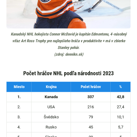
Kanadský NHL hokejista Connor McDavid je kapitán Edmontonu, 4-násobný
víťaz Art Ross Trophy pre najlepšieho hráča v produktivite + má v zbierke
Stanley pohár.
(zdroj: dennikn.sk)
Počet hráčov NHL podľa národnosti 2023
Miesto
Krajina
Počet hráčov
%
1.
Kanada
337
42,8
2.
USA
216
27,4
3.
Švédsko
79
10,1
4.
Rusko
45
5,7