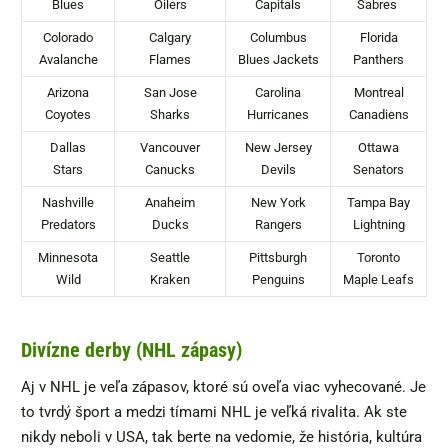
Blues
Oilers
Capitals
Sabres
Colorado
Calgary
Columbus
Florida
Avalanche
Flames
Blues Jackets
Panthers
Arizona
San Jose
Carolina
Montreal
Coyotes
Sharks
Hurricanes
Canadiens
Dallas
Vancouver
New Jersey
Ottawa
Stars
Canucks
Devils
Senators
Nashville
Anaheim
New York
Tampa Bay
Predators
Ducks
Rangers
Lightning
Minnesota
Seattle
Pittsburgh
Toronto
Wild
Kraken
Penguins
Maple Leafs
Divízne derby (NHL zápasy)
Aj v NHL je veľa zápasov, ktoré sú oveľa viac vyhecované. Je
to tvrdý šport a medzi tímami NHL je veľká rivalita. Ak ste
nikdy neboli v USA, tak berte na vedomie, že história, kultúra