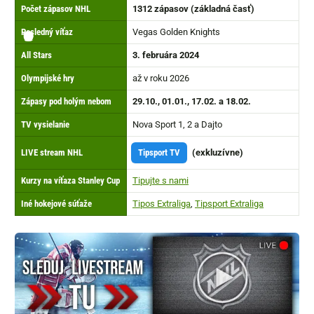
Počet zápasov NHL
1312 zápasov (základná časť)
Posledný víťaz
Vegas Golden Knights
🏆
⭕
🏆
🏒
📢
🏁
📺
〽️
🥅
✅
🗓️
❄️
▶️
⭐
⚡
All Stars
3. februára 2024
Olympijské hry
až v roku 2026
Zápasy pod holým nebom
29.10., 01.01., 17.02. a 18.02.
TV vysielanie
Nova Sport 1, 2 a Dajto
LIVE stream NHL
Tipsport TV
(exkluzívne)
Kurzy na víťaza Stanley Cup
Tipujte s nami
Iné hokejové súťaže
Tipos Extraliga
,
Tipsport Extraliga