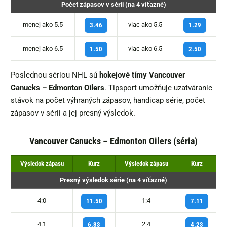
Počet zápasov v sérii (na 4 víťazné)
menej ako 5.5
viac ako 5.5
3.46
1.29
menej ako 6.5
viac ako 6.5
1.50
2.50
Poslednou sériou NHL sú
hokejové tímy Vancouver
Canucks – Edmonton Oilers
. Tipsport umožňuje uzatváranie
stávok na počet výhraných zápasov, handicap série, počet
zápasov v sérii a jej presný výsledok.
Vancouver Canucks – Edmonton Oilers (séria)
Výsledok zápasu
Kurz
Výsledok zápasu
Kurz
Presný výsledok série (na 4 víťazné)
4:0
1:4
11.50
7.11
4:1
2:4
6.33
4.23