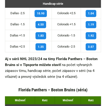
Handicap série
Dallas -2.5
Colorado +2.5
10.90
1.04
Dallas -1.5
Colorado +1.5
4.50
1.19
Dallas +1.5
Colorado -1.5
1.83
1.92
Dallas +2.5
Colorado -2.5
1.35
3.07
Aj v sérii NHL 2023/24 na tímy Florida Panthers – Boston
Bruins si v Tipsporte môžete staviť
na počet vyhraných
zápasov tímu, handicap série, počet zápasov v sérii (na 4
víťazné) a presný výsledok série (na 4 víťazné).
Florida Panthers – Boston Bruins (séria)
Možnosť
Kurz
Možnosť
Kurz