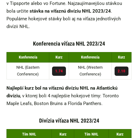
v Tipsporte alebo vo Fortune. Najzaujímavejšou stávkou
bola určite
stávka na víťaznú divíziu NHL 2023/24
.
Populárne hokejové stávky boli aj na víťaza jednotlivých
divízii NHL.
Konferencia víťaza NHL 2023/24
Konferencia
Kurz
Konferencia
Kurz
NHL (Eastern
NHL (Western
1.74
2.10
Conference)
Conference)
Najlepší kurz bol na víťaznú divíziu NHL na Atlantickú
divíziu
, v ktorej boli 4 najlepšie hokejové tímy: Toronto
Maple Leafs, Boston Bruins a Florida Panthers.
Divízia víťaza NHL 2023/24
Tím NHL
Kurz
Tím NHL
Kurz