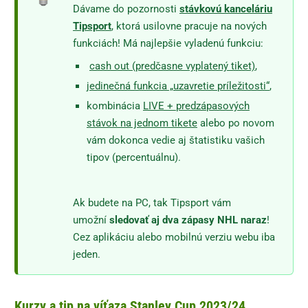
Dávame do pozornosti
stávkovú kanceláriu
Tipsport
, ktorá usilovne pracuje na nových
funkciách! Má najlepšie vyladenú funkciu:
cash out (predčasne vyplatený tiket)
,
jedinečná funkcia „
uzavretie príležitosti“
,
kombinácia
LIVE + predzápasových
stávok na jednom tikete
alebo po novom
vám dokonca vedie aj štatistiku vašich
tipov (percentuálnu).
Ak budete na PC, tak Tipsport vám
umožní
sledovať aj dva zápasy NHL naraz
!
Cez aplikáciu alebo mobilnú verziu webu iba
jeden.
Kurzy a tip na víťaza Stanley Cup 2023/24