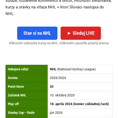
súťaže, rozdelenie konferencií a divízií, možnosti sledovania,
kurzy a stávky na víťaza NHL + ktorí Slováci nastúpia do
NHL.
Stav si na NHL
► Sleduj LIVE
Kliknutím zobrazíte kurzy na NHL | Kliknutím spustíte priamy prenos
Hokejová súťaž
NHL
(National Hockey League)
Sezóna
2023/2024
Počet tímov
32
Začiatok NHL
10. októbra 2023
Play-off
18. apríla 2024 (koniec základnej časti)
Stanley Cup – finále
jún 2024