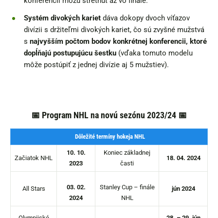
konferencií môžu stretnúť až vo finále.
Systém divokých kariet
dáva dokopy dvoch víťazov
divízii s držiteľmi divokých kariet, čo sú zvyšné mužstvá
s
najvyšším počtom bodov konkrétnej konferencii, ktoré
dopĺňajú postupujúcu šestku
(vďaka tomuto modelu
môže postúpiť z jednej divízie aj 5 mužstiev).
📅 Program NHL na novú sezónu 2023/24 📅
Dôležité termíny hokeja NHL
10. 10.
Koniec základnej
Začiatok NHL
18. 04. 2024
2023
časti
03. 02.
Stanley Cup – finále
All Stars
jún 2024
2024
NHL
Olympijské
28. – 29. jún