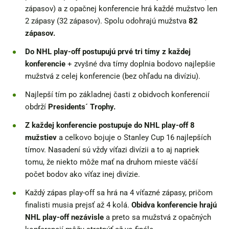
zápasov) a z opačnej konferencie hrá každé mužstvo len
2 zápasy (32 zápasov). Spolu odohrajú mužstva
82
zápasov.
Do NHL play-off postupujú prvé tri tímy z každej
konferencie
+ zvyšné dva tímy doplnia bodovo najlepšie
mužstvá z celej konferencie (bez ohľadu na divíziu).
Najlepší tím po základnej časti z obidvoch konferencií
obdrží
Presidents´ Trophy.
Z každej konferencie postupuje do NHL play-off 8
mužstiev
a celkovo bojuje o Stanley Cup 16 najlepších
tímov. Nasadení sú vždy víťazi divízii a to aj napriek
tomu, že niekto môže mať na druhom mieste väčší
počet bodov ako víťaz inej divízie.
Každý zápas play-off sa hrá na 4 víťazné zápasy, pričom
finalisti musia prejsť až 4 kolá.
Obidva konferencie hrajú
NHL play-off nezávisle
a preto sa mužstvá z opačných