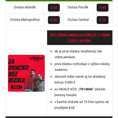
Divízia Atlantik
Divízia Pacifik
3.30
4.00
Divízia Metropolitná
Divízia Central
3.50
4.10
100% Stávka zadarmo vo výške 20 € + bonus
5.000 € na vklad
ak je prvá stávka nevýherná, tak
vrátia peniaze
prvá stávka rozhoduje o výške stávky
zadarmo
zároveň máte nárok aj na vkladový
bonus 5.000 €
so SKAUT KÓD „
TR14846“
získate
bonusy navyše
v kasíne získate až 75 free spinov ak
použijete kód