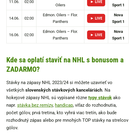
11.06.
02:00
► LIVE
Oilers
Sport 1
Edmon. Oilers – Flor.
Nova
14.06.
02:00
► LIVE
Panthers
Sport 1
Edmon. Oilers – Flor.
Nova
16.06.
02:00
► LIVE
Panthers
Sport 1
Kde sa oplatí staviť na NHL s bonusom a
ZADARMO?
Stávky na zápasy NHL 2023/24 si môžete uzavrieť vo
všetkých
slovenských stávkových kanceláriách
. Na
hokejové zápasy NHL sú vypísané rôzne
typy stávok
ako
napr.
stávka bez remízy
,
handicap
, víťaz do rozhodnutia,
počet gólov, prvá tretina, kto vyhrá viac tretín, ako bude
rozhodnutý zápas alebo pre mnohých TOP stávky na strelcov
gólov.