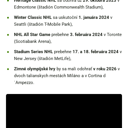
Heritage Classic NHL
sa odohrá už
29. októbra 2023
v
Edmontone (štadión Commonwealth Stadium),
Winter Classic NHL
sa uskutoční
1. januára 2024
v
Seattli (štadión T-Mobile Park),
NHL All Star
Game
prebehne
3. februára 2024
v Toronte
(Scotiabank Arena),
Stadium Series NHL
prebehne
17. a 18. februára 2024
v
New Jersey (štadión MetLife),
Zimné olympijské hry
by sa mali odohrať
v roku 2026
v
dvoch talianskych mestách Miláno a v Cortina d
´Ampezzo.