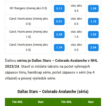
viac ako
NY Rangers (menej ako 3.5)
3.11
1.34
3.5
Carol. Hurricanes (menej ako
viac ako
5.91
1.13
0.5)
0.5
Carol. Hurricanes (menej ako
viac ako
2.43
1.53
1.5)
1.5
Carol. Hurricanes (menej ako
viac ako
1.74
2.04
2.5)
2.5
Ďalšou
sériou je Dallas Stars – Colorado Avalanche v NHL
2023/24
. Staviť si môžete takisto na počet vyhrnaých
zápasov tímu, handicap série, počet zápasov v sérii (na 4
víťazné) a presný výsledok série.
Dallas Stars – Colorado Avalanche (séria)
Tím NHL
Kurz
Tím NHL
Kurz