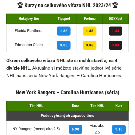
🏆
Kurzy na celkového víťaza NHL 2023/24 🏆
Hokejový tím
Tipsport
Fortuna
DOXXbet
Florida Panthers
1.36
1.35
1.34
Edmonton Oilers
3.05
3.06
3.04
Okrem celkového víťaza NHL ste si mohli staviť aj na 4
divízie NHL.
Aktuálne si môžete staviť na jednotlivé série
NHL napr. séria New York Rangers – Carolina Hurricanes.
New York Rangers – Carolina Hurricanes (séria)
Tím NHL
Kurz
Tím NHL
Kurz
Počet vyhraných zápasov tímu
viac ako
NY Rangers (menej ako 2.5)
6.90
1.10
2.5