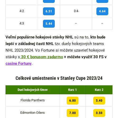
4:2
3:4
6.31
4.64
4:3
–
–
5.44
Veľmi populárne hokejové stávky NHL
sú na to,
kto bude
lepší v základnej časti
NHL
tzv. duely hokejových teams
NHL 2023/2024. Vo Fortune si môžete uzavrieť hokejové
stávky s
30 € bonusom zadarmo
+ môžete využiť
30 FS v
casine Fortuny
.
Celkové umiestnenie v Stanley Cupe 2023/24
Duel hokejových tímov
Kurz 1
Kurz 2
Florida Panthers
6.80
3.40
Edmonton Oilers
7.00
3.50