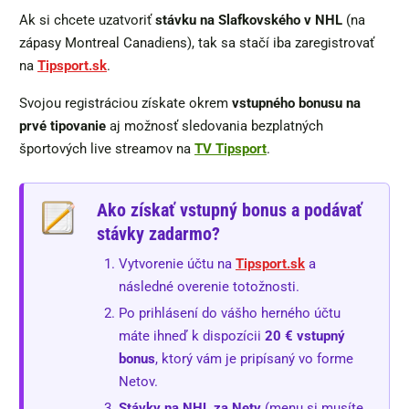
Ak si chcete uzatvoriť
stávku na Slafkovského v NHL
(na
zápasy Montreal Canadiens), tak sa stačí iba zaregistrovať
na
Tipsport.sk
.
Svojou registráciou získate okrem
vstupného bonusu na
prvé tipovanie
aj možnosť sledovania bezplatných
športových live streamov na
TV Tipsport
.
Ako získať vstupný bonus a podávať
stávky zadarmo?
Vytvorenie účtu na
Tipsport.sk
a
následné overenie totožnosti.
Po prihlásení do vášho herného účtu
máte ihneď k dispozícii
20 € vstupný
bonus
, ktorý vám je pripísaný vo forme
Netov.
Stávky na NHL za Nety
(menu si musíte