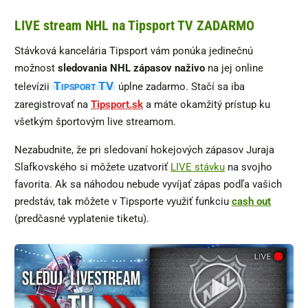
LIVE stream NHL na Tipsport TV ZADARMO
Stávková kancelária Tipsport vám ponúka jedinečnú
možnost
sledovania NHL zápasov naživo
na jej online
Tipsport TV
televízii
úplne zadarmo. Stačí sa iba
zaregistrovať na
Tipsport.sk
a máte okamžitý prístup ku
všetkým športovým live streamom.
Nezabudnite, že pri sledovaní hokejových zápasov Juraja
Slafkovského si môžete uzatvoriť
LIVE stávku
na svojho
favorita. Ak sa náhodou nebude vyvíjať zápas podľa vašich
predstáv, tak môžete v Tipsporte využiť funkciu
cash out
(predčasné vyplatenie tiketu).