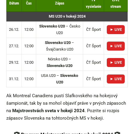
Dátum
Čas
Zápas
vysielanie
stream
MS U20 v hokeji 2024
Slovensko U20
– Česko
26.12.
12:00
ČT Šport
► LIVE
U20
Slovensko U20
–
27.12.
12:00
ČT Šport
► LIVE
Švajčiarsko U20
Nórsko U20 –
29.12.
12:00
ČT Šport
► LIVE
Slovensko U20
USA U20 –
Slovensko
31.12.
12:00
ČT Šport
► LIVE
U20
Ak Montreal Canadiens pustí Slafkovského na hokejový
šampionát, tak by sa mohol objaviť práve v prvých zápasoch
na
Majstrovstvách sveta v hokeji 2024
. Pozrite si rozpis
zápasov Slovenska na tohtoročných MS v hokeji.