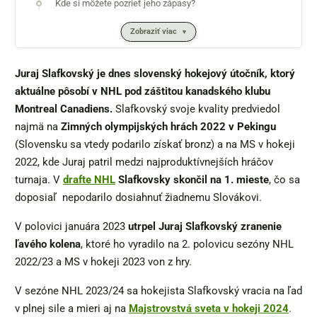
Kde si môžete pozrieť jeho zápasy?
Zobraziť viac
Juraj Slafkovský je dnes slovenský hokejový útočník, ktorý
aktuálne pôsobí v NHL pod záštitou kanadského klubu
Montreal Canadiens.
Slafkovský svoje kvality predviedol
najmä na
Zimných olympijských hrách 2022 v Pekingu
(Slovensku sa vtedy podarilo získať bronz) a na MS v hokeji
2022, kde Juraj patril medzi najproduktívnejších hráčov
turnaja. V
drafte NHL
Slafkovsky skončil na 1. mieste
, čo sa
doposiaľ nepodarilo dosiahnuť žiadnemu Slovákovi.
V polovici januára 2023
utrpel Juraj Slafkovský zranenie
ľavého kolena
, ktoré ho vyradilo na 2. polovicu sezóny NHL
2022/23 a MS v hokeji 2023 von z hry.
V sezóne NHL 2023/24 sa hokejista Slafkovský vracia na ľad
v plnej sile a mieri aj na
Majstrovstvá sveta v hokeji 2024
.