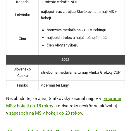
Kanada
1. miesto v drafte NHL
najlepší hráč z trojice Slovákov na turnaji MS v
Lotyšsko
hokeji
bronzová medaila na ZOH v Pekingu
najlepší strelec a najužitočnejší hráč
Čína
člen All-Star výberu
2021
Slovensko,
strieborná medaila na turnaji Hlinka Gretzky CUP
Česko
Fínsko
vicemajster Liigy
Nezabudnite, že Juraj Slafkovský začínal najprv v
programe
MS v hokeji do 18 rokov
a o dva roky neskôr sa ukázal aj
v
zápasoch na MS v hokeji do 20 rokov
.