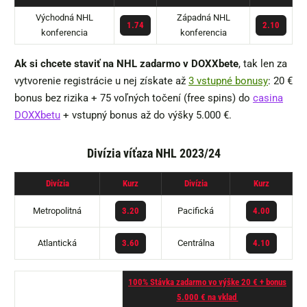
Východná NHL
Západná NHL
1.74
2.10
konferencia
konferencia
Ak si chcete staviť na NHL zadarmo v DOXXbete
, tak len za
vytvorenie registrácie u nej získate až
3 vstupné bonusy
: 20 €
bonus bez rizika + 75 voľných točení (free spins) do
casina
DOXXbetu
+ vstupný bonus až do výšky 5.000 €.
Divízia víťaza NHL 2023/24
Divízia
Kurz
Divízia
Kurz
Metropolitná
Pacifická
3.20
4.00
Atlantická
Centrálna
3.60
4.10
100% Stávka zadarmo vo výške 20 € + bonus
5.000 € na vklad