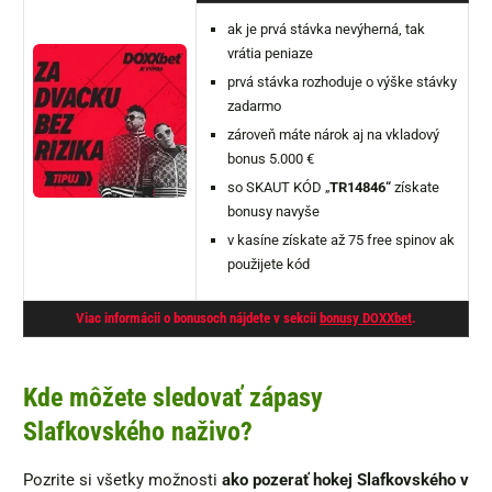
ak je prvá stávka nevýherná, tak
vrátia peniaze
prvá stávka rozhoduje o výške stávky
zadarmo
zároveň máte nárok aj na vkladový
bonus 5.000 €
so SKAUT KÓD „
TR14846“
získate
bonusy navyše
v kasíne získate až 75 free spinov ak
použijete kód
Viac informácii o bonusoch nájdete v sekcii
bonusy DOXXbet
.
Kde môžete sledovať zápasy
Slafkovského naživo?
Pozrite si všetky možnosti
ako pozerať hokej Slafkovského v