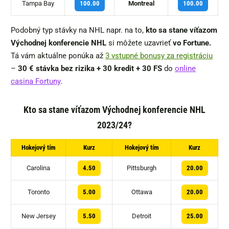
Tampa Bay
Montreal
100.00
100.00
Podobný typ stávky na NHL napr. na to,
kto sa stane víťazom
Východnej konferencie NHL
si môžete uzavrieť
vo Fortune.
Tá vám aktuálne ponúka až
3 vstupné bonusy za registráciu
–
30 € stávka bez rizika + 30 kredit + 30 FS
do
online
casina Fortuny
.
Kto sa stane víťazom Východnej konferencie NHL
2023/24?
Hokejový tím
Kurz
Hokejový tím
Kurz
Carolina
Pittsburgh
4.50
20.00
Toronto
Ottawa
5.00
20.00
New Jersey
Detroit
5.50
25.00