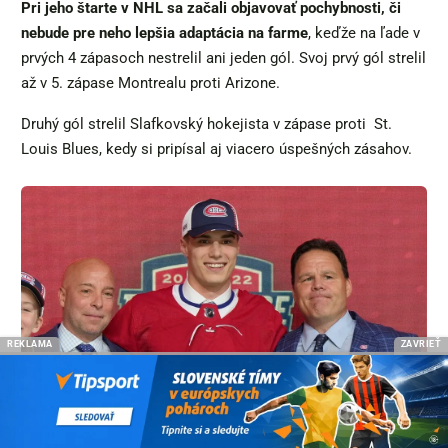
Pri jeho štarte v NHL sa začali objavovať pochybnosti, či
nebude pre neho lepšia adaptácia na farme
, keďže na ľade v
prvých 4 zápasoch nestrelil ani jeden gól. Svoj prvý gól strelil
až v 5. zápase Montrealu proti Arizone.
Druhý gól strelil Slafkovský hokejista v zápase proti
St.
Louis Blues, kedy si pripísal aj viacero úspešných zásahov.
REKLAMA
ZAVRIEŤ
Juraj Slafkovský bol draftovanou jednotkou NHL (zdroj: sportnet.sme.sk)