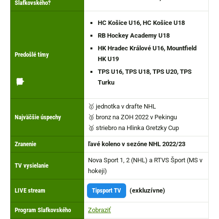
Slafkovského?
HC Košice U16, HC Košice U18
RB Hockey Academy U18
HK Hradec Králové U16,
Mountfield
Predošlé tímy
HK U19
TPS U16, TPS U18, TPS U20, TPS
👉
🏳️
🏒
🏋
🚩
🩼
📺
📅
🥅
✔️
🗓️
▶️
⭐
Turku
🥇 jednotka v drafte NHL
Najväčšie úspechy
🥉 bronz na ZOH 2022 v Pekingu
🥈 striebro na Hlinka Gretzky Cup
Zranenie
ľavé koleno v sezóne NHL 2022/23
Nova Sport 1, 2 (NHL) a RTVS Šport (MS v
TV vysielanie
hokeji)
LIVE stream
Tipsport TV
(exkluzívne)
Program Slafkovského
Zobraziť