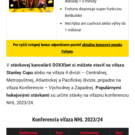
doklady = 3 minúty
Fortuna disponuje super funkciou
BetBuilder
Nechýba ani cashout alebo výhry do
1 milióna!
Pre vyšší vstupný bonus odporúčame pozrieť
aktuálnu bonusovú ponuku
Fortuny
.
V
stávkovej kancelárii DOXXbet si môžete staviť na víťaza
Stanley Cupu
alebo na víťaza 4 divízii – Centrálnej,
Metropolitnej, Atlantickej a Pacifickej divízie, prípadne na
víťaza Konferencie – Východnej a Západnej.
Populárnymi
hokejovými stávkami
sú určite stávky na víťaznu konferenciu
NHL 2023/24.
Konferencia víťaza NHL 2023/24
Konferencia
Kurz
Konferencia
Kurz