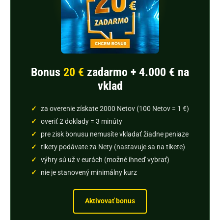
Bonus
20 €
zadarmo + 4.000 € na
vklad
za overenie získate 2000 Netov (100 Netov = 1 €)
overiť 2 doklady = 3 minúty
pre zisk bonusu nemusíte vkladať žiadne peniaze
tikety podávate za Nety (nastavuje sa na tikete)
výhry sú už v eurách (možné ihneď vybrať)
nie je stanovený minimálny kurz
Aktivovať bonus