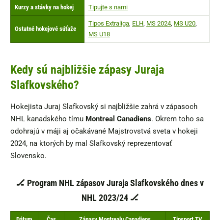
Kurzy a stávky na hokej
Tipujte s nami
Tipos Extraliga
,
ELH
,
MS 2024
,
MS U20
,
Ostatné hokejové súťaže
MS U18
Kedy sú najbližšie zápasy Juraja
Slafkovského?
Hokejista Juraj Slafkovský si najbližšie zahrá v zápasoch
NHL kanadského tímu
Montreal Canadiens
. Okrem toho sa
odohrajú v máji aj očakávané Majstrovstvá sveta v hokeji
2024, na ktorých by mal Slafkovský reprezentovať
Slovensko.
🏒
Program NHL zápasov Juraja Slafkovského dnes v
NHL 2023/24 🏒
Dátum
Čas
Zápasy Montrealu Canadiens
Tipsport TV