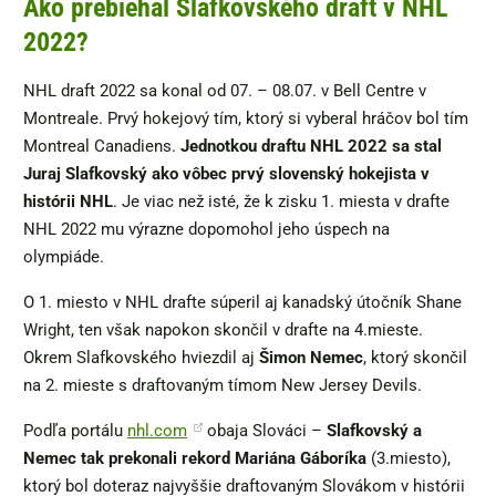
Ako prebiehal Slafkovského draft v NHL
2022?
NHL draft 2022 sa konal od 07. – 08.07. v Bell Centre v
Montreale. Prvý hokejový tím, ktorý si vyberal hráčov bol tím
Montreal Canadiens.
Jednotkou draftu NHL 2022 sa stal
Juraj Slafkovský ako vôbec prvý slovenský hokejista v
histórii NHL
. Je viac než isté, že k zisku 1. miesta v drafte
NHL 2022 mu výrazne dopomohol jeho úspech na
olympiáde.
O 1. miesto v NHL drafte súperil aj kanadský útočník Shane
Wright, ten však napokon skončil v drafte na 4.mieste.
Okrem Slafkovského hviezdil aj
Šimon Nemec
, ktorý skončil
na 2. mieste s draftovaným tímom New Jersey Devils.
Podľa portálu
nhl.com
obaja Slováci –
Slafkovský a
Nemec tak prekonali rekord Mariána Gáboríka
(3.miesto),
ktorý bol doteraz najvyššie draftovaným Slovákom v histórii