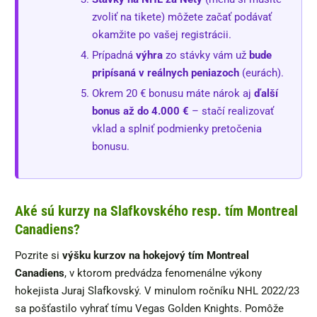
zvoliť na tikete) môžete začať podávať
okamžite po vašej registrácii.
Prípadná
výhra
zo stávky vám už
bude
pripísaná v reálnych peniazoch
(eurách).
Okrem 20 € bonusu máte nárok aj
ďalší
bonus až do 4.000 €
– stačí realizovať
vklad a splniť podmienky pretočenia
bonusu.
Aké sú kurzy na Slafkovského resp. tím Montreal
Canadiens?
Pozrite si
výšku kurzov na hokejový tím Montreal
Canadiens
, v ktorom predvádza fenomenálne výkony
hokejista Juraj Slafkovský. V minulom ročníku NHL 2022/23
sa pošťastilo vyhrať tímu Vegas Golden Knights. Pomôže