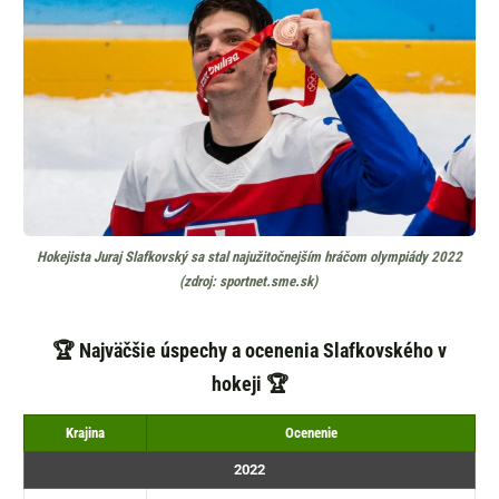
Hokejista Juraj Slafkovský sa stal najužitočnejším hráčom olympiády 2022
(zdroj: sportnet.sme.sk)
🏆 Najväčšie úspechy a ocenenia Slafkovského v
hokeji 🏆
Krajina
Ocenenie
2022