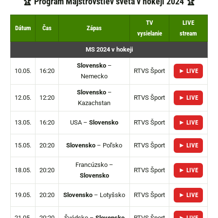
🏆 Program Majstrovstiev sveta v hokeji 2024 🏆
TV
LIVE
Dátum
Čas
Zápas
vysielanie
stream
MS 2024 v hokeji
Slovensko
–
10.05.
16:20
RTVS Šport
► LIVE
Nemecko
Slovensko
–
12.05.
12:20
RTVS Šport
► LIVE
Kazachstan
13.05.
16:20
USA –
Slovensko
RTVS Šport
► LIVE
15.05.
20:20
Slovensko
– Poľsko
RTVS Šport
► LIVE
Francúzsko –
18.05.
20:20
RTVS Šport
► LIVE
Slovensko
19.05.
20:20
Slovensko
– Lotyšsko
RTVS Šport
► LIVE
21.05.
20:20
Švédsko –
Slovensko
RTVS Šport
► LIVE