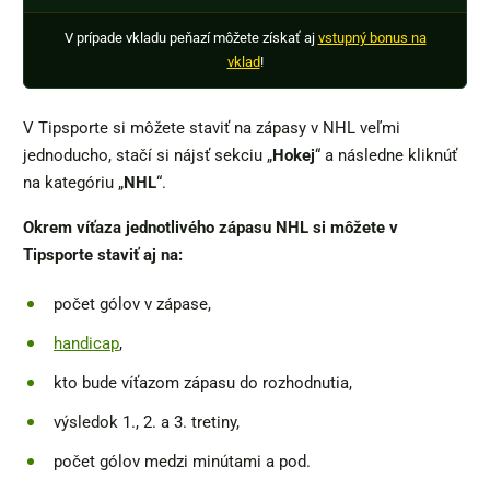
V prípade vkladu peňazí môžete získať aj
vstupný bonus na
vklad
!
V Tipsporte si môžete staviť na zápasy v NHL veľmi
jednoducho, stačí si nájsť sekciu „
Hokej
“ a následne kliknúť
na kategóriu „
NHL
“.
Okrem víťaza jednotlivého zápasu NHL si môžete v
Tipsporte staviť aj na:
počet gólov v zápase,
handicap
,
kto bude víťazom zápasu do rozhodnutia,
výsledok 1., 2. a 3. tretiny,
počet gólov medzi minútami a pod.