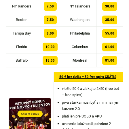
NY Rangers
NY Islanders
7.50
30.00
Boston
Washington
7.50
35.00
Tampa Bay
Philadelphia
8.00
55.00
Florida
Columbus
10.00
61.00
Buffalo
Montreal
18.00
81.00
50 € bez rizika + 50 free spins GRÁTIS
vložte 50 € a získajte 2x50 (free bet
+ free spins)
prvá stávka musí byť s minimálnym
kurzom 2.0
platí len pre SOLO a AKU
overenie totožnosti potrebné 2