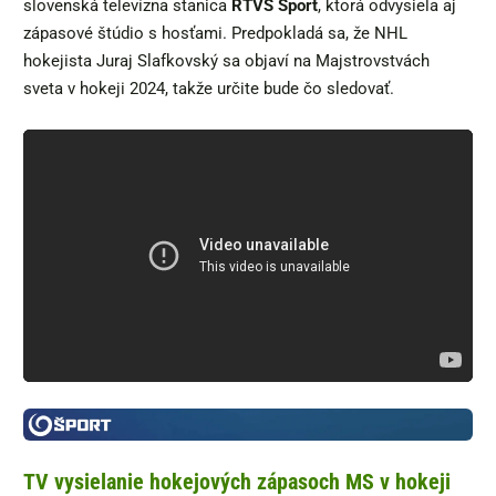
slovenská televízna stanica
RTVS Šport
, ktorá odvysiela aj
zápasové štúdio s hosťami. Predpokladá sa, že NHL
hokejista Juraj Slafkovský sa objaví na Majstrovstvách
sveta v hokeji 2024, takže určite bude čo sledovať.
TV vysielanie hokejových zápasoch MS v hokeji