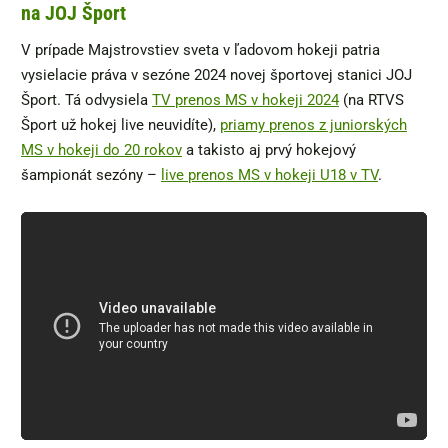
na JOJ Šport
V prípade Majstrovstiev sveta v ľadovom hokeji patria
vysielacie práva v sezóne 2024 novej športovej stanici JOJ
Šport. Tá odvysiela
TV prenos MS v hokeji 2024
(na RTVS
Šport už hokej live neuvidíte),
priamy prenos z juniorských
MS v hokeji do 20 rokov
a takisto aj prvý hokejový
šampionát sezóny –
live prenos MS v hokeji U18 v TV
.