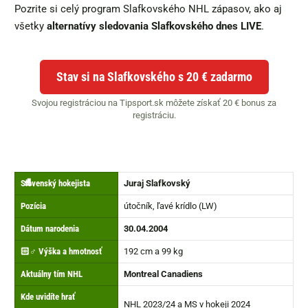
Pozrite si celý program Slafkovského NHL zápasov, ako aj
všetky
alternatívy sledovania Slafkovského dnes LIVE
.
Stav si na Slafkovského s 20 € zadarmo
Svojou registráciou na Tipsport.sk môžete získať 20 € bonus za
registráciu.
⛸️
Slovenský hokejista
Juraj Slafkovský
Pozícia
útočník, ľavé krídlo (LW)
Dátum narodenia
30.04.2004
🏻‍♂️ Výška a hmotnosť
192 cm a 99 kg
Aktuálny tím NHL
Montreal Canadiens
Kde uvidíte hrať
NHL 2023/24 a MS v hokeji 2024