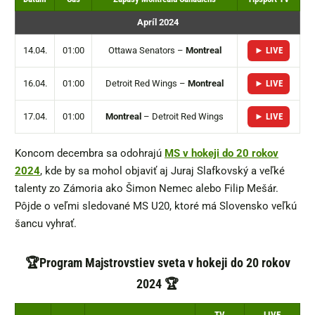
Apríl 2024
14.04.
01:00
Ottawa Senators –
Montreal
► LIVE
16.04.
01:00
Detroit Red Wings –
Montreal
► LIVE
17.04.
01:00
Montreal
– Detroit Red Wings
► LIVE
Koncom decembra sa odohrajú
MS v hokeji do 20 rokov
2024
, kde by sa mohol objaviť aj Juraj Slafkovský a veľké
talenty zo Zámoria ako Šimon Nemec alebo Filip Mešár.
Pôjde o veľmi sledované MS U20, ktoré má Slovensko veľkú
šancu vyhrať.
🏆Program Majstrovstiev sveta v hokeji do 20 rokov
2024 🏆
TV
LIVE