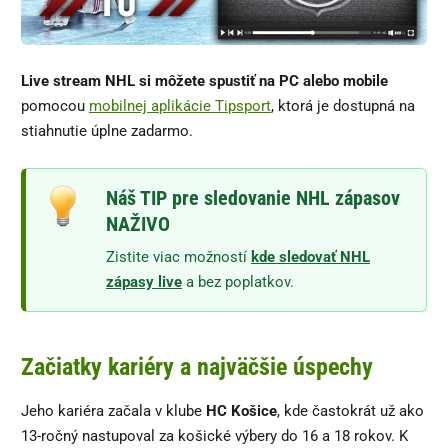
Live stream NHL si môžete spustiť na PC alebo mobile
pomocou
mobilnej aplikácie Tipsport
, ktorá je dostupná na
stiahnutie úplne zadarmo.
Náš TIP pre sledovanie NHL zápasov
NAŽIVO
Zistite viac možností
kde sledovať NHL
zápasy live
a bez poplatkov.
Začiatky kariéry a najväčšie úspechy
Jeho kariéra začala v klube
HC Košice
, kde častokrát už ako
13-ročný nastupoval za košické výbery do 16 a 18 rokov. K