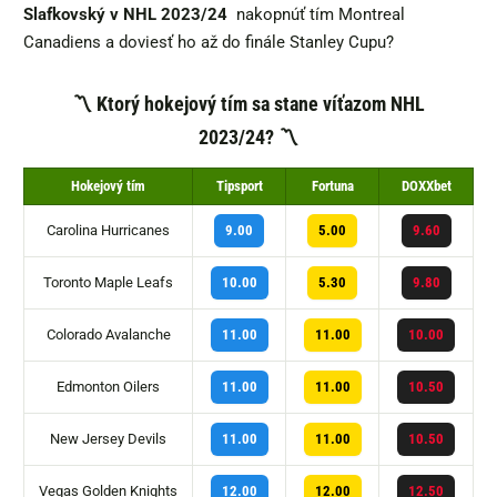
Slafkovský v NHL 2023/24
nakopnúť tím Montreal
Canadiens a doviesť ho až do finále Stanley Cupu?
〽️ Ktorý hokejový tím sa stane víťazom NHL
2023/24? 〽️
Hokejový tím
Tipsport
Fortuna
DOXXbet
Carolina Hurricanes
9.00
5.00
9.60
Toronto Maple Leafs
10.00
5.30
9.80
Colorado Avalanche
11.00
11.00
10.00
Edmonton Oilers
11.00
11.00
10.50
New Jersey Devils
11.00
11.00
10.50
Vegas Golden Knights
12.00
12.00
12.50