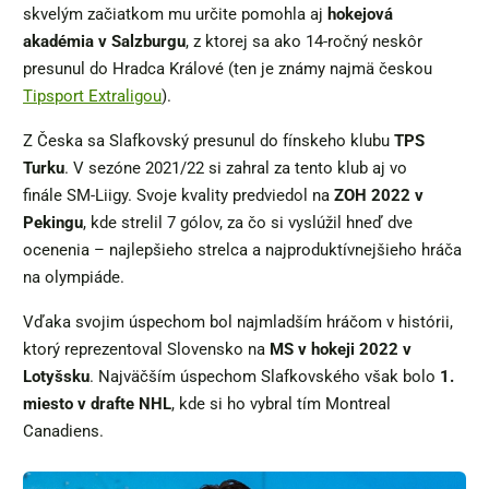
skvelým začiatkom mu určite pomohla aj
hokejová
akadémia v Salzburgu
, z ktorej sa ako 14-ročný neskôr
presunul do Hradca Králové (ten je známy najmä českou
Tipsport Extraligou
).
Z Česka sa Slafkovský presunul do fínskeho klubu
TPS
Turku
. V sezóne 2021/22 si zahral za tento klub aj vo
finále SM-Liigy. Svoje kvality predviedol na
ZOH 2022 v
Pekingu
, kde strelil 7 gólov, za čo si vyslúžil hneď dve
ocenenia – najlepšieho strelca a najproduktívnejšieho hráča
na olympiáde.
Vďaka svojim úspechom bol najmladším hráčom v histórii,
ktorý reprezentoval Slovensko na
MS v hokeji 2022 v
Lotyšsku
. Najväčším úspechom Slafkovského však bolo
1.
miesto v drafte NHL
, kde si ho vybral tím Montreal
Canadiens.