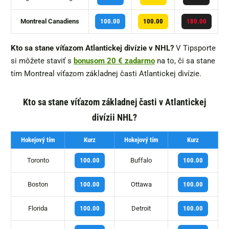
Montreal Canadiens
100.00
100.00
180.00
Kto sa stane víťazom Atlantickej divízie v NHL?
V Tipsporte
si môžete staviť s
bonusom 20 € zadarmo
na to, či sa stane
tím Montreal víťazom základnej časti Atlantickej divízie.
Kto sa stane víťazom základnej časti v Atlantickej
divízii NHL?
Hokejový tím
Kurz
Hokejový tím
Kurz
Toronto
Buffalo
100.00
100.00
Boston
Ottawa
100.00
100.00
Florida
Detroit
100.00
100.00