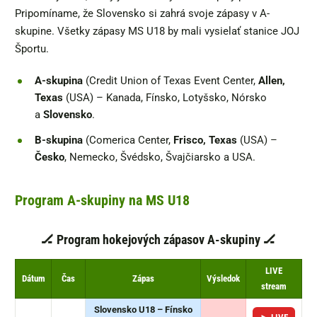
Pripomíname, že Slovensko si zahrá svoje zápasy v A-
skupine. Všetky zápasy MS U18 by mali vysielať stanice JOJ
Športu.
A-skupina
(Credit Union of Texas Event Center,
Allen,
Texas
(USA) – Kanada, Fínsko, Lotyšsko, Nórsko
a
Slovensko
.
B-skupina
(Comerica Center,
Frisco, Texas
(USA) –
Česko
, Nemecko, Švédsko, Švajčiarsko a USA.
Program A-skupiny na MS U18
🏒 Program hokejových zápasov A-skupiny 🏒
LIVE
Dátum
Čas
Zápas
Výsledok
stream
Slovensko U18 – Fínsko