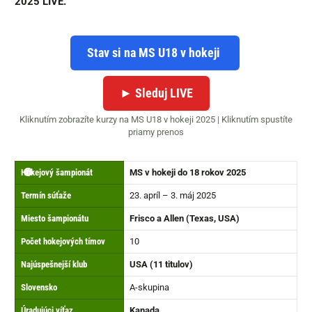
2025 LIVE.
Stav si na MS U18 v hokeji
► Sleduj LIVE
Kliknutím zobrazíte kurzy na MS U18 v hokeji 2025 | Kliknutím spustíte
priamy prenos
😎
🔴
Hokejový šampionát
MS v hokeji do 18 rokov 2025
Termín súťaže
23. apríl – 3. máj 2025
Miesto šampionátu
Frisco a Allen (Texas, USA)
Počet hokejových tímov
10
Najúspešnejší klub
USA (11 titulov)
Slovensko
A-skupina
Úradujúci víťaz
Kanada