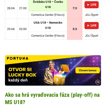
Švédsko U18 – Česko
► LIVE
U18
28.04.
21:00
7:3
Comerica Center (Frisco)
JOJ Šport
USA U18 – Nemecko
► LIVE
U18
29.04.
02:00
5:3
Comerica Center (Frisco)
JOJ Šport
Ako sa hrá vyraďovacia fáza (play-off) na
MS U18?