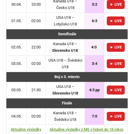
Kanada U18 –
30.04.
23:00
3:2
► LIVE
Česko U18
USA U18 –
01.05.
02:00
6:3
► LIVE
Lotyšsko U18
Semifinále
Kanada U18 –
02.05.
22:00
4:0
► LIVE
Slovensko U18
USA U18 – Švédsko
03.05.
02:00
3:4
► LIVE
U18
Boj o 3. miesto
USA U18 –
03.05.
21:30
4:3 pp
► LIVE
Slovensko U18
Finále
Kanada U18 –
04.05.
02:00
7:0
► LIVE
Švédsko U18
Aktuálne výsledky
Aktuálne výsledky z MS v hokeji do 18 rokov