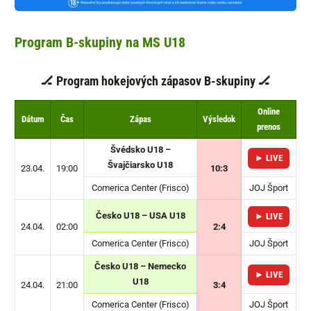
Program B-skupiny na MS U18
🏒 Program hokejových zápasov B-skupiny 🏒
Online
Dátum
Čas
Zápas
Výsledok
prenos
Švédsko U18 –
► LIVE
Švajčiarsko U18
23.04.
19:00
10:3
Comerica Center (Frisco)
JOJ Šport
Česko U18 – USA U18
► LIVE
24.04.
02:00
2:4
Comerica Center (Frisco)
JOJ Šport
Česko U18 – Nemecko
► LIVE
U18
24.04.
21:00
3:4
Comerica Center (Frisco)
JOJ Šport