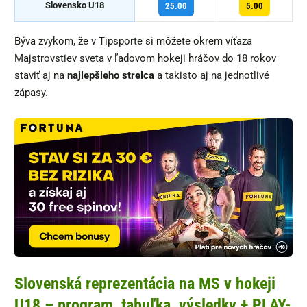
Slovensko U18
25.00
5.00
Býva zvykom, že v Tipsporte si môžete okrem víťaza
Majstrovstiev sveta v ľadovom hokeji hráčov do 18 rokov
staviť aj na
najlepšieho strelca
a takisto aj na jednotlivé
zápasy.
Slovenská reprezentácia na MS v hokeji
U18 – program, tabuľka, výsledky + PLAY-