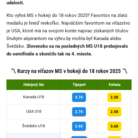
udalosti.
Kto vyhrá MS v hokeji do 18 rokov 2025? Favoritov na zlatú
medailu je hneď niekoľko. Najväčším favoritom na víťazstvo
je USA, ktoré má na svojom konte najviac získaných titulov.
Druhým ašpirantom na výhru by mohla byť Kanada alebo
Švédsko.
Slovensko sa na posledných MS U18 prebojovalo
do semifinále a skončilo tak na 4. mieste.
〽️
Kurzy na víťazov MS v hokeji do 18 rokov 2025 〽️
Hokejový tím
Tipsport
Fortuna
Kanada U18
3.70
2.30
USA U18
2.70
2.50
Švédsko U18
2.60
3.60