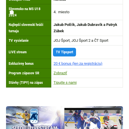
Slovensko na MS U18
4. miesto
🏟️
🏆
🏒
⏰
🔢
🥇
🔀
📺
🤑
📑
✅
▶️
2024
Najlepší slovenskí hráči
Jakub Polčík, Jakub Dubravík a Patryk
turnaja
Zúbek
TV vysielanie
JOJ Šport, JOJ Šport 2 a ČT Sport
LIVE stream
TV Tipsport
Exkluzívny bonus
20 € bonus (len za registráciu)
Program zápasov SR
Zobraziť
Stávky (TIPY) na zápas
Tipujte s nami