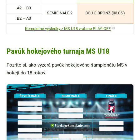
A2 – B3
SEMIFINÁLE 2
BOJ O BRONZ (03.05.)
B2 – A3
Kompletné výsledky z MS U18 vrátane PLAY-OFF
Pavúk hokejového turnaja MS U18
Pozrite si, ako vyzerá pavúk hokejového šampionátu MS v
hokeji do 18 rokov.