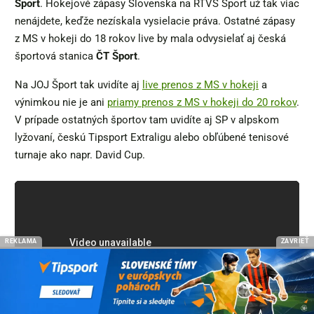
Šport
. Hokejové zápasy Slovenska na RTVS Šport už tak viac
nenájdete, keďže nezískala vysielacie práva. Ostatné zápasy
z MS v hokeji do 18 rokov live by mala odvysielať aj česká
športová stanica
ČT Šport
.
Na JOJ Šport tak uvidíte aj
live prenos z MS v hokeji
a
výnimkou nie je ani
priamy prenos z MS v hokeji do 20 rokov
.
V prípade ostatných športov tam uvidíte aj SP v alpskom
lyžovaní, českú Tipsport Extraligu alebo obľúbené tenisové
turnaje ako napr. David Cup.
REKLAMA
ZAVRIEŤ