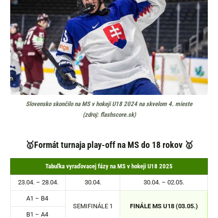
Slovensko skončilo na MS v hokeji U18 2024 na skvelom 4. mieste
(zdroj: flashscore.sk)
🥇Formát turnaja play-off na MS do 18 rokov 🥇
Tabuľka vyraďovacej fázy na MS v hokeji U18 2025
23.04. – 28.04.
30.04.
30.04. – 02.05.
A1 – B4
SEMIFINÁLE 1
FINÁLE MS U18 (03.05.)
B1 – A4