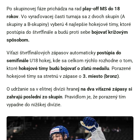
Po skupinovej fáze prichádza na rad
play-off MS do 18
rokov
. Vo vyraďovacej časti turnaja sa z dvoch skupín (A
skupiny a B-skupiny) vyberú 4 najlepšie hokejové tímy, ktoré
postúpia do štvrťfinále a budú proti sebe
bojovať krížovým
spôsobom.
Víťazi štvrťfinálových zápasov automaticky
postúpia do
semifinále
U18 hokej, kde sa celkom rýchlo rozhodne o tom,
ktoré
hokejové tímy budú bojovať o zlatú medailu
. Porazené
hokejové tímy sa stretnú v zápase o
3. miesto (bronz)
.
O udržanie sa v elitnej divízii hrane
j na dva víťazné zápasy si
zahrajú poslední zo skupín
. Pravidlom je, že porazený tím
vypadne do nižškej divízie.