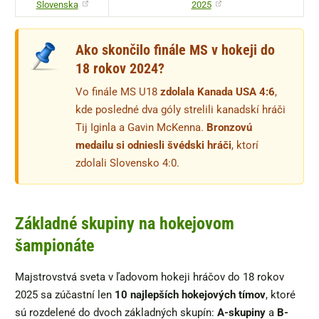
Slovenska
2025
Ako skončilo finále MS v hokeji do
18 rokov 2024?
Vo finále MS U18
zdolala Kanada USA 4:6
,
kde posledné dva góly strelili kanadskí hráči
Tij Iginla a Gavin McKenna.
Bronzovú
medailu si odniesli švédski hráči
, ktorí
zdolali Slovensko 4:0.
Základné skupiny na hokejovom
šampionáte
Majstrovstvá sveta v ľadovom hokeji hráčov do 18 rokov
2025 sa zúčastní len
10 najlepších hokejových tímov
, ktoré
sú rozdelené do dvoch základných skupín:
A-skupiny
a
B-