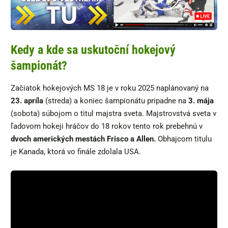
Kedy a kde sa uskutoční hokejový
šampionát?
Začiatok hokejových MS 18 je v roku 2025 naplánovaný na
23. apríla
(streda) a koniec šampionátu pripadne na
3. mája
(sobota) súbojom o titul majstra sveta. Majstrovstvá sveta v
ľadovom hokeji hráčov do 18 rokov tento rok prebehnú v
dvoch amerických mestách
Frisco a Allen.
Obhajcom titulu
je Kanada, ktorá vo finále zdolala USA.