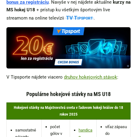
bonus za registráciu
. Navyše v nej nájdete aktuálne
kurzy na
MS hokej U18
+ prístup ku všetkým športovým live
TV Tipsport
streamom na online televízii
.
V Tipsporte nájdete viacero
druhov hokejových stávok
:
Populárne hokejové stávky na MS U18
Hokejové stávky na Majstrovstvá sveta v ľadovom hokeji hráčov do 18
rokov 2025
počet
víťaz zápasu
samostatné
handica
gólov v
do
nájazdy
p