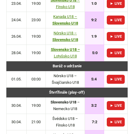
Slovensko U18
–
23.04.
19:00
1:0
► LIVE
Fínsko U18
Kanada U18 –
24.04.
23:00
9:2
► LIVE
Slovensko U18
Nórsko U18 –
26.04.
19:00
1:9
► LIVE
Slovensko U18
Slovensko U18 –
28.04.
19:00
5:0
► LIVE
Lotyšsko U18
Baráž o udržanie
Nórsko U18 –
01.05.
03:00
5:4
► LIVE
Švajčiarsko U18
Štvrťfinále (play-off)
Slovensko U18
–
30.04.
19:00
3:2
► LIVE
Nemecko U18
Švédsko U18 –
30.04.
21:00
7:2
► LIVE
Fínsko U18