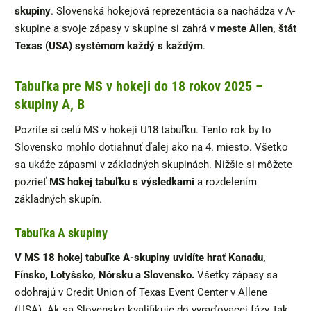
skupiny
. Slovenská hokejová reprezentácia sa nachádza v A-
skupine a svoje zápasy v skupine si zahrá v
meste Allen, štát
Texas (USA) systémom každý s každým
.
Tabuľka pre MS v hokeji do 18 rokov 2025 –
skupiny A, B
Pozrite si celú MS v hokeji U18 tabuľku. Tento rok by to
Slovensko mohlo dotiahnuť ďalej ako na 4. miesto. Všetko
sa ukáže zápasmi v základných skupinách. Nižšie si môžete
pozrieť
MS hokej tabuľku s výsledkami
a rozdelením
základných skupín.
Tabuľka A skupiny
V MS 18 hokej tabuľke A-skupiny uvidíte hrať Kanadu,
Fínsko, Lotyšsko, Nórsku a Slovensko.
Všetky zápasy sa
odohrajú v Credit Union of Texas Event Center v Allene
(USA). Ak sa Slovensko kvalifikuje do vyraďovacej fázy, tak