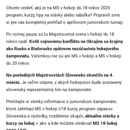
Chcete vedieť, aký je na MS v hokeji do 18 rokov 2025
program, kurzy, tipy na stávky alebo tabuľka? Pripravili sme
si pre vás kompletný prehľad o aprílovom juniorskom turnaji.
Po ročnej pauze sú tu Majstrovstvá sveta v hokeji do 18
rokov opäť.
Kvôli vojnovému konfliktu na Ukrajine sa krajiny
ako Rusko a Bielorusko opätovne nezúčastnia hokejového
šampionátu.
Výnimkou nie sú ani MS v hokeji a MS v hokeji
do 20 rokov.
Na posledných Majstrovstách Slovensko skončilo na 4.
mieste.
Je veľmi otázne, z akých hokejistov bude zostavený
slovenský reprezentačný tím na šampionáte.
Prečítajte si všetky informácie o juniorskom šampionáte,
ktoré zahŕňajú MS v hokeji U18 kurzy, program zápasov
Slovenska a výsledky, rozdelenie skupín,
aktuálne stávky a
kurzy na hokej
+ ako a kde môžete sledovať
MS 18 hokej