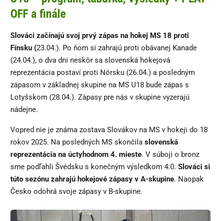
OFF a finále
Slováci začínajú svoj prvý zápas na hokej MS 18 proti
Fínsku (
23.04.). Po ňom si zahrajú proti obávanej Kanade
(24.04.), o dva dni neskôr sa slovenská hokejová
reprezentácia postaví proti Nórsku (26.04.) a posledným
zápasom v základnej skupine na MS U18 bude zápas s
Lotyšskom (28.04.). Zápasy pre nás v skupine vyzerajú
nádejne.
Vopred nie je známa zostava Slovákov na MS v hokeji do 18
rokov 2025. Na posledných MS skončila
slovenská
reprezentácia na úctyhodnom 4. mieste
. V súboji o bronz
sme podľahli Švédsku s konečným výsledkom 4:0.
Slováci si
túto sezónu zahrajú hokejové zápasy v A-skupine
. Naopak
Česko odohrá svoje zápasy v B-skupine.