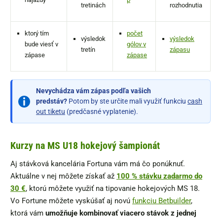
tretinách
rozhodnutia
ktorý tím
počet
výsledok
výsledok
bude viesť v
gólov v
tretín
zápasu
zápase
zápase
Nevychádza vám zápas podľa vašich
predstáv?
Potom by ste určite mali využiť funkciu
cash
out tiketu
(predčasné vyplatenie).
Kurzy na MS U18 hokejový šampionát
Aj stávková kancelária Fortuna vám má čo ponúknuť.
Aktuálne v nej môžete získať až
100 % stávku zadarmo do
30 €
, ktorú môžete využiť na tipovanie hokejových MS 18.
Vo Fortune môžete vyskúšať aj novú
funkciu Betbuilder
,
ktorá vám
umožňuje kombinovať viacero stávok z jednej