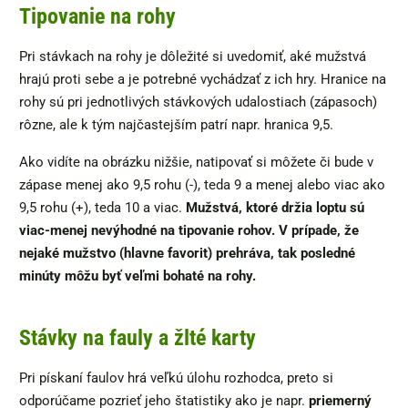
Tipovanie na rohy
Pri stávkach na rohy je dôležité si uvedomiť, aké mužstvá
hrajú proti sebe a je potrebné vychádzať z ich hry. Hranice na
rohy sú pri jednotlivých stávkových udalostiach (zápasoch)
rôzne, ale k tým najčastejším patrí napr. hranica 9,5.
Ako vidíte na obrázku nižšie, natipovať si môžete či bude v
zápase menej ako 9,5 rohu (-), teda 9 a menej alebo viac ako
9,5 rohu (+), teda 10 a viac.
Mužstvá, ktoré držia loptu sú
viac-menej nevýhodné na tipovanie rohov. V prípade, že
nejaké mužstvo (hlavne favorit) prehráva, tak posledné
minúty môžu byť veľmi bohaté na rohy.
Stávky na fauly a žlté karty
Pri pískaní faulov hrá veľkú úlohu rozhodca, preto si
odporúčame pozrieť jeho štatistiky ako je napr.
priemerný