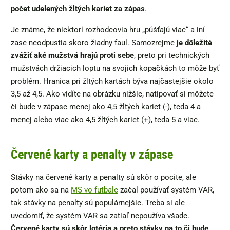
počet udelených žltých kariet za zápas
.
Je známe, že niektorí rozhodcovia hru „púšťajú viac“ a iní
zase neodpustia skoro žiadny faul. Samozrejme
je dôležité
zvážiť aké mužstvá hrajú proti sebe
, preto pri technických
mužstvách držiacich loptu na svojich kopačkách to môže byť
problém. Hranica pri žltých kartách býva najčastejšie okolo
3,5 až 4,5. Ako vidíte na obrázku nižšie, natipovať si môžete
či bude v zápase menej ako 4,5 žltých kariet (-), teda 4 a
menej alebo viac ako 4,5 žltých kariet (+), teda 5 a viac.
Červené karty a penalty v zápase
Stávky na červené karty a penalty sú skôr o pocite, ale
potom ako sa na
MS vo futbale
začal používať systém VAR,
tak stávky na penalty sú populárnejšie. Treba si ale
uvedomiť, že systém VAR sa zatiaľ nepoužíva všade.
Červené karty sú skôr lotéria a preto stávky na to či bude