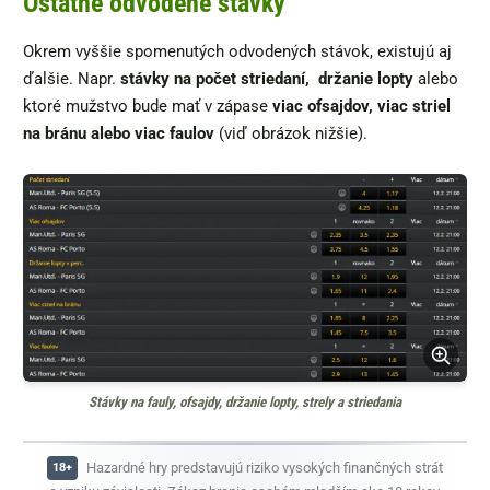
Ostatné odvodené stávky
Okrem vyššie spomenutých odvodených stávok, existujú aj
ďalšie. Napr.
stávky na počet striedaní, držanie lopty
alebo
ktoré mužstvo bude mať v zápase
viac ofsajdov, viac striel
na bránu alebo viac faulov
(viď obrázok nižšie).
Stávky na fauly, ofsajdy, držanie lopty, strely a striedania
Hazardné hry predstavujú riziko vysokých finančných strát