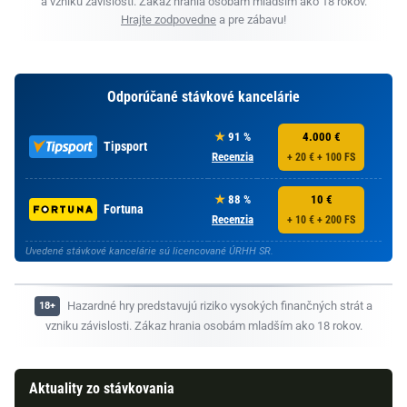
a vzniku závislosti. Zákaz hrania osobám mladším ako 18 rokov.
Hrajte zodpovedne
a pre zábavu!
Odporúčané stávkové kancelárie
91 %
4.000 €
Tipsport
Recenzia
+ 20 € + 100 FS
88 %
10 €
Fortuna
Recenzia
+ 10 € + 200 FS
Uvedené stávkové kancelárie sú licencované ÚRHH SR.
Hazardné hry predstavujú riziko vysokých finančných strát a
vzniku závislosti. Zákaz hrania osobám mladším ako 18 rokov.
Aktuality zo stávkovania