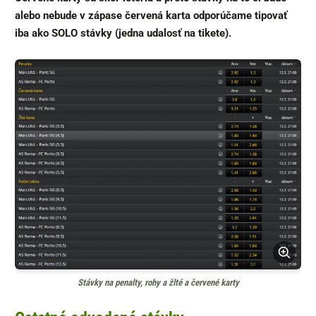
alebo nebude v zápase červená karta odporúčame tipovať
iba ako SOLO stávky (jedna udalosť na tikete).
Stávky na penalty, rohy a žlté a červené karty