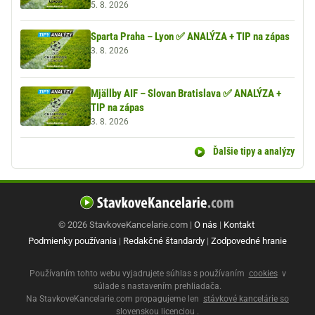
5. 8. 2026
Sparta Praha – Lyon ✅ ANALÝZA + TIP na zápas
3. 8. 2026
Mjällby AIF – Slovan Bratislava ✅ ANALÝZA +
TIP na zápas
3. 8. 2026
Ďalšie tipy a analýzy
© 2026 StavkoveKancelarie.com |
O nás
|
Kontakt
Podmienky používania
|
Redakčné štandardy
|
Zodpovedné hranie
Používaním tohto webu vyjadrujete súhlas s používaním
cookies
v
súlade s nastavením prehliadača.
Na StavkoveKancelarie.com propagujeme len
stávkové kancelárie so
slovenskou licenciou
.