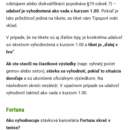
odstúpení alebo diskvalifikácii pojednáva §19 odsek 7) –
udalosť je vyhodnotená ako vada s kurzom 1.00
. Pokiaľ je
táto príležitosť jediná na tikete, za tiket vám Tipsport vráti
vklad.
V prípade, že na tikete sú aj ďalšie tipy, je konkrétna udalosť
so skrečom vyhodnotená s kurzom 1.00 a
tiket je „ďalej v
hre“
.
Ak
ste stavili na čiastkové výsledky
(napr. vyhratý počet
gemov alebo setov),
stávka sa vyhodnotí, pokiaľ to situácia
dovoľuje
a sú ukončené oficiálnym výsledkom. Na
následnom skreči nezáleží. V opačnom prípade sa udalosť
vyhodnotí taktiež ako vada s kurzom 1.00.
Fortuna
Ako vyhodnocuje
stávková kancelária
Fortuna skreč v
tenise?