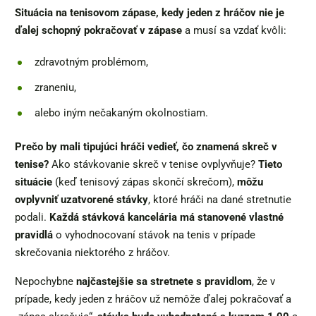
Situácia na tenisovom zápase, kedy jeden z hráčov nie je
ďalej schopný pokračovať v zápase
a musí sa vzdať kvôli:
zdravotným problémom,
zraneniu,
alebo iným nečakaným okolnostiam.
Prečo by mali tipujúci hráči vedieť, čo znamená skreč v
tenise?
Ako stávkovanie skreč v tenise ovplyvňuje?
Tieto
situácie
(keď tenisový zápas skončí skrečom),
môžu
ovplyvniť uzatvorené stávky
, ktoré hráči na dané stretnutie
podali.
Každá stávková kancelária má stanovené vlastné
pravidlá
o vyhodnocovaní stávok na tenis v prípade
skrečovania niektorého z hráčov.
Nepochybne
najčastejšie sa stretnete s pravidlom
, že v
prípade, kedy jeden z hráčov už nemôže ďalej pokračovať a