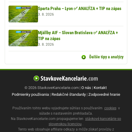
Sparta Praha – Lyon ✅ ANALÝZA + TIP na zápas
3. 8. 2026
Mjällby AIF – Slovan Bratislava ✅ ANALÝZA +
TIP na zápas
3. 8. 2026
Ďalšie tipy a analýzy
© 2026 StavkoveKancelarie.com |
O nás
|
Kontakt
Podmienky používania
|
Redakčné štandardy
|
Zodpovedné hranie
Používaním tohto webu vyjadrujete súhlas s používaním
cookies
v
súlade s nastavením prehliadača.
Na StavkoveKancelarie.com propagujeme len
stávkové kancelárie so
slovenskou licenciou
.
Tento web obsahuje affiliate odkazy a môže získať províziu z