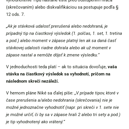
vyhodnotenie Tipu nastane ešte pred odstúpením hráča
(skrečovaním) alebo diskvalifikáciou sa postupuje podľa §
12 ods. 7.
„Ak je stávková udalosť prerušená alebo nedohraná, je
prípadný tip na čiastkový výsledok (1. polčas, 1. set, 1. tretina
a pod.) alebo moment v zápase platný len ak sa daná časť
stávkovej udalosti riadne dohrala alebo ak už moment v
zápase nastal a nemôže dôjsť k zmene výsledku.“
V jednoduchosti teda platí – ak to situácia dovoľuje,
vaša
stávka na čiastkový výsledok sa vyhodnotí, pričom na
následnom skreči nezáleží.
V hernom pláne Niké sa ďalej píše:
„V prípade tipov, ktoré v
čase prerušenia a/alebo nedohrania (skrečovania) nie je
možné jednoznačne vyhodnotiť (napr. pri skreči v 1. sete nie
je možné určiť, či by sa v zápase hrali 2 alebo tri sety a pod.)
je tip vyhodnotený ako vrátený.“