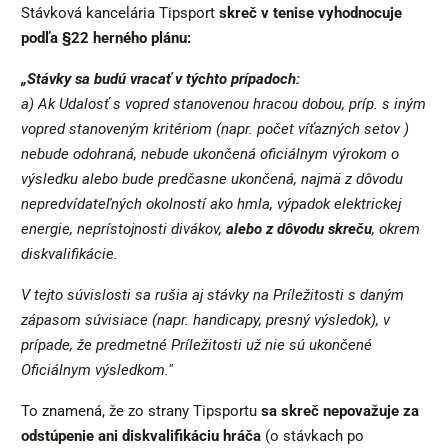
Stávková kancelária Tipsport
skreč v tenise vyhodnocuje
podľa §22 herného plánu:
„Stávky sa budú vracať v týchto prípadoch:
a) Ak Udalosť s vopred stanovenou hracou dobou, príp. s iným
vopred stanoveným kritériom (napr. počet víťazných setov )
nebude odohraná, nebude ukončená oficiálnym výrokom o
výsledku alebo bude predčasne ukončená, najmä z dôvodu
nepredvídateľných okolností ako hmla, výpadok elektrickej
energie, neprístojnosti divákov,
alebo z dôvodu skreču
, okrem
diskvalifikácie.
V tejto súvislosti sa rušia aj stávky na Príležitosti s daným
zápasom súvisiace (napr. handicapy, presný výsledok), v
prípade, že predmetné Príležitosti už nie sú ukončené
Oficiálnym výsledkom."
To znamená, že zo strany Tipsportu
sa skreč nepovažuje za
odstúpenie ani diskvalifikáciu hráča
(o stávkach po