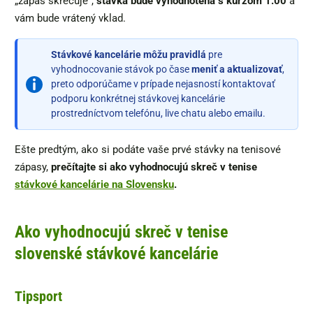
„zápas skrečuje“,
stávka bude vyhodnotená s kurzom 1.00
a
vám bude vrátený vklad.
Stávkové kancelárie môžu pravidlá
pre
vyhodnocovanie stávok po čase
meniť a aktualizovať
,
preto odporúčame v prípade nejasností kontaktovať
podporu konkrétnej stávkovej kancelárie
prostredníctvom telefónu, live chatu alebo emailu.
Ešte predtým, ako si podáte vaše prvé stávky na tenisové
zápasy,
prečítajte si ako vyhodnocujú skreč v tenise
stávkové kancelárie na Slovensku
.
Ako vyhodnocujú skreč v tenise
slovenské stávkové kancelárie
Tipsport