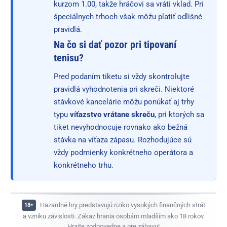
kurzom 1.00, takže hráčovi sa vráti vklad. Pri
špeciálnych trhoch však môžu platiť odlišné
pravidlá.
Na čo si dať pozor pri tipovaní
tenisu?
Pred podaním tiketu si vždy skontrolujte
pravidlá vyhodnotenia pri skreči. Niektoré
stávkové kancelárie môžu ponúkať aj trhy
typu
víťazstvo vrátane skreču
, pri ktorých sa
tiket nevyhodnocuje rovnako ako bežná
stávka na víťaza zápasu. Rozhodujúce sú
vždy podmienky konkrétneho operátora a
konkrétneho trhu.
Hazardné hry predstavujú riziko vysokých finančných strát
a vzniku závislosti. Zákaz hrania osobám mladším ako 18 rokov.
Hrajte zodpovedne
a pre zábavu!