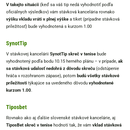
V takejto situácii
(keď sa váš tip nedá vyhodnotiť podľa
oficiálnych výsledkov) vám stávková kancelária rovnako
výšku vkladu vráti v plnej výške
a tiket (prípadne stávková
príležitosť) bude vyhodnotená s kurzom 1.00
SynotTip
V stávkovej kancelárii
SynotTip skreč v tenise
bude
vyhodnotený podľa bodu 10.15 herného plánu – v prípade,
ak
sa stávková udalosť nedohrá z dôvodu skreču
(odstúpenie
hráča v rozohranom zápase), potom
budú všetky stávkové
príležitosti
týkajúce sa uvedeného dôvodu
vyhodnotené
kurzom 1.00
.
Tiposbet
Rovnako ako aj ďalšie slovenské stávkové kancelárie, aj
TiposBet skreč v tenise
hodnotí tak, že vám
vklad stávková