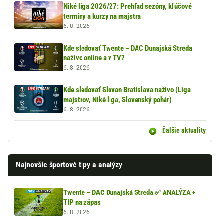
Niké liga 2026/27: Prehľad sezóny, kľúčové
termíny a kurzy na majstra
6. 8. 2026
Kde sledovať Twente – DAC Dunajská Streda
naživo online a v TV?
6. 8. 2026
Kde sledovať Slovan Bratislava naživo (Liga
majstrov, Niké liga, Slovenský pohár)
6. 8. 2026
Ďalšie aktuality
Najnovšie športové tipy a analýzy
Twente – DAC Dunajská Streda ✅ ANALÝZA +
TIP na zápas
6. 8. 2026