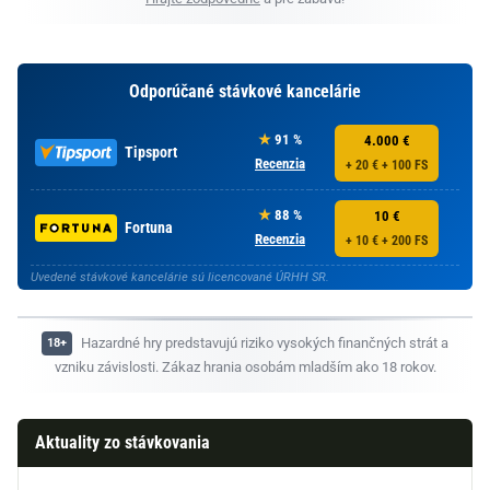
Odporúčané stávkové kancelárie
91 %
4.000 €
Tipsport
Recenzia
+ 20 € + 100 FS
88 %
10 €
Fortuna
Recenzia
+ 10 € + 200 FS
Uvedené stávkové kancelárie sú licencované ÚRHH SR.
Hazardné hry predstavujú riziko vysokých finančných strát a
vzniku závislosti. Zákaz hrania osobám mladším ako 18 rokov.
Aktuality zo stávkovania