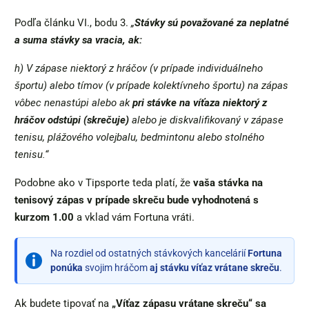
Podľa článku VI., bodu 3.
„
Stávky sú považované za neplatné
a suma stávky sa vracia, ak:
h) V zápase niektorý z hráčov (v prípade individuálneho
športu) alebo tímov (v prípade kolektívneho športu) na zápas
vôbec nenastúpi alebo ak
pri stávke na víťaza niektorý z
hráčov odstúpi (skrečuje)
alebo je diskvalifikovaný v zápase
tenisu, plážového volejbalu, bedmintonu alebo stolného
tenisu.“
Podobne ako v Tipsporte teda platí, že
vaša stávka na
tenisový zápas v prípade skreču bude vyhodnotená s
kurzom 1.00
a vklad vám Fortuna vráti.
Na rozdiel od ostatných stávkových kancelárií
Fortuna
ponúka
svojim hráčom
aj stávku víťaz vrátane skreču
.
Ak budete tipovať na
„Víťaz zápasu vrátane skreču“ sa