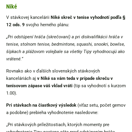
Niké
V stávkovej kancelárii
Niké skreč v tenise vyhodnotí podľa §
12 ods. 9
svojho herného plánu:
„Pri odstúpení hráča (skrečovaní) a pri diskvalifikácii hráča v
tenise, stolnom tenise, bedmintone, squashi, snookri, bowlse,
šípkach a plážovom volejbale sa všetky Tipy vyhodnocujú ako
vrátené.“
Rovnako ako v ďalších slovenských stávkových
kanceláriách aj
v Niké sa vám teda v prípade skreču v
tenisovom zápase váš vklad vráti
(tip sa vyhodnotí s kurzom
1.00).
Pri stávkach
na čiastkový výsledok
(víťaz setu, počet gemov
a podobne) prebieha vyhodnotenie nasledovne:
„Pri stávkových príležitostiach, ktorých momenty pre