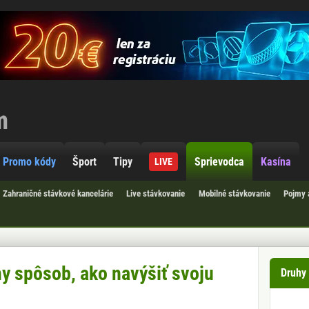
Promo kódy
Šport
Tipy
Sprievodca
Kasína
LIVE
Zahraničné stávkové kancelárie
Live stávkovanie
Mobilné stávkovanie
Pojmy 
ny spôsob, ako navýšiť svoju
Druhy