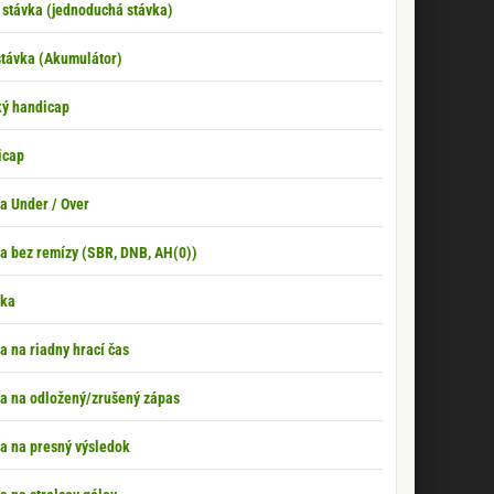
stávka (jednoduchá stávka)
távka (Akumulátor)
ký handicap
icap
a Under / Over
a bez remízy (SBR, DNB, AH(0))
vka
a na riadny hrací čas
a na odložený/zrušený zápas
a na presný výsledok