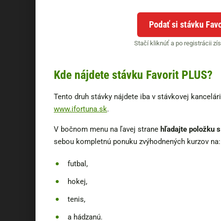
Podať si stávku Fav
Stačí kliknúť a po registrácii z
Kde nájdete stávku Favorit PLUS?
Tento druh stávky nájdete iba v stávkovej kancelárii
www.ifortuna.sk
.
V bočnom menu na ľavej strane
hľadajte položku 
sebou kompletnú ponuku zvýhodnených kurzov na:
futbal,
hokej,
tenis,
a hádzanú.