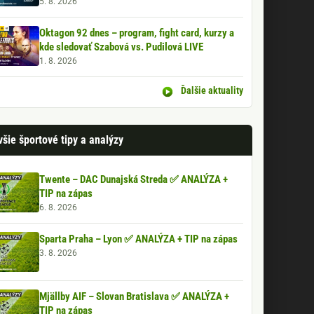
5. 8. 2026
Oktagon 92 dnes – program, fight card, kurzy a
kde sledovať Szabová vs. Pudilová LIVE
1. 8. 2026
Ďalšie aktuality
šie športové tipy a analýzy
Twente – DAC Dunajská Streda ✅ ANALÝZA +
TIP na zápas
6. 8. 2026
Sparta Praha – Lyon ✅ ANALÝZA + TIP na zápas
3. 8. 2026
Mjällby AIF – Slovan Bratislava ✅ ANALÝZA +
TIP na zápas