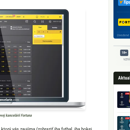
Uvedené 
vzn
Aktual
vej kancelárii Fortuna
ktorý vás zaujíma (zobraziť iba futbal, iba hokej,