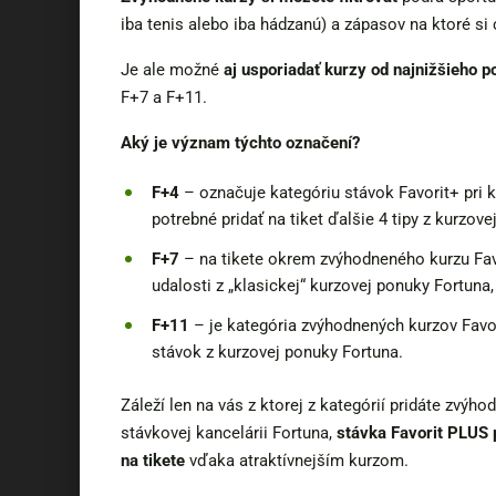
iba tenis alebo iba hádzanú) a zápasov na ktoré si 
Je ale možné
aj usporiadať kurzy od najnižšieho p
F+7 a F+11.
Aký je význam týchto označení?
F+4
– označuje kategóriu stávok Favorit+ pri 
potrebné pridať na tiket ďalšie 4 tipy z kurzov
F+7
– na tikete okrem zvýhodneného kurzu Favo
udalosti z „klasickej“ kurzovej ponuky Fortuna,
F+11
– je kategória zvýhodnených kurzov Favorit
stávok z kurzovej ponuky Fortuna.
Záleží len na vás z ktorej z kategórií pridáte zvýhod
stávkovej kancelárii Fortuna,
stávka Favorit PLUS 
na tikete
vďaka atraktívnejším kurzom.