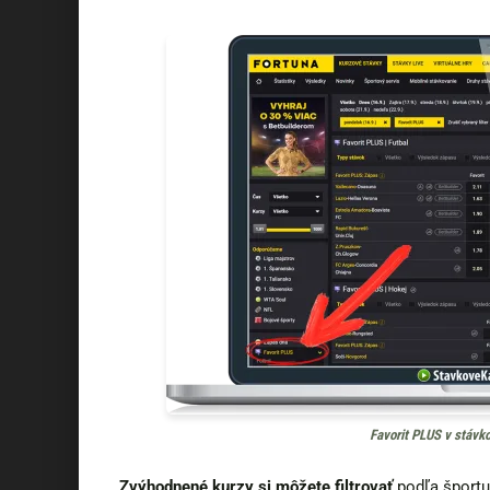
Favorit PLUS v stávko
Zvýhodnené kurzy si môžete filtrovať
podľa športu 