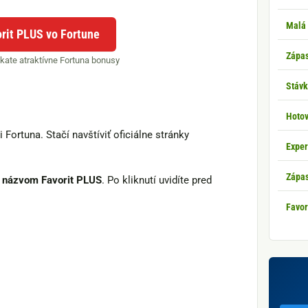
Malá
orit PLUS vo Fortune
Zápas
ískate atraktívne Fortuna bonusy
Stávk
Hoto
 Fortuna. Stačí navštíviť oficiálne stránky
Exper
Zápas
s názvom Favorit PLUS
. Po kliknutí uvidíte pred
Favor