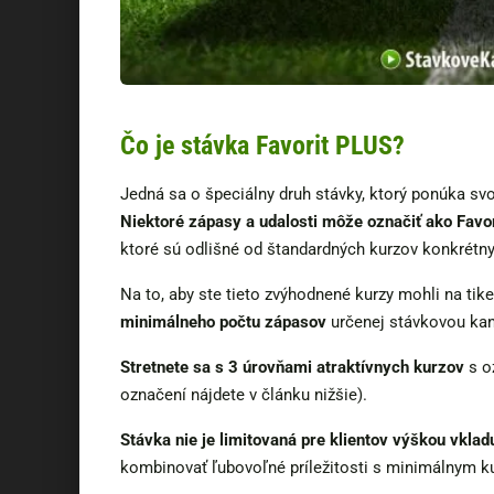
Čo je stávka Favorit PLUS?
Jedná sa o špeciálny druh stávky, ktorý ponúka sv
Niektoré zápasy a udalosti môže označiť ako Favo
ktoré sú odlišné od štandardných kurzov konkrétn
Na to, aby ste tieto zvýhodnené kurzy mohli na tike
minimálneho počtu zápasov
určenej stávkovou kan
Stretnete sa s 3 úrovňami atraktívnych kurzov
s o
označení nájdete v článku nižšie).
Stávka nie je limitovaná pre klientov výškou vklad
kombinovať ľubovoľné príležitosti s minimálnym k