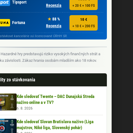
Tipsport
Recenzia
+ 20 € + 100 FS
88 %
10 €
Fortuna
Recenzia
+ 10 € + 200 FS
stávkové kancelárie sú licencované ÚRHH SR.
Hazardné hry predstavujú riziko vysokých finančných strát a
iku závislosti. Zákaz hrania osobám mladším ako 18 rokov.
ity zo stávkovania
Kde sledovať Twente – DAC Dunajská Streda
naživo online a v TV?
6. 8. 2026
Kde sledovať Slovan Bratislava naživo (Liga
majstrov, Niké liga, Slovenský pohár)