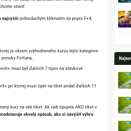
chcete staviť.
o najvyšší
jednoduchým kliknutím na popis F+4,
ktorej je okrem zvýhodneného kurzu tejto kategórie
ej ponuky Fortuna,
Najnov
rit+ musí byť ďalších 7 tipov na stávkové
+ pri ktorej musí tipér na tiket pridať ďalších 11
nený kurz na váš tiket. Ak radi tipujete AKO tiket v
predstavuje skvelý spôsob, ako si navýšiť výhru