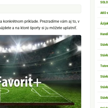
SOLO 
AKO s
a konkrétnom príklade. Prezradíme vám aj to, v
Ázijs
ájdete a na ktoré športy si ju môžete uplatniť.
Hand
Stávk
Stávk
Tuto
Stávk
Stávk
Stávk