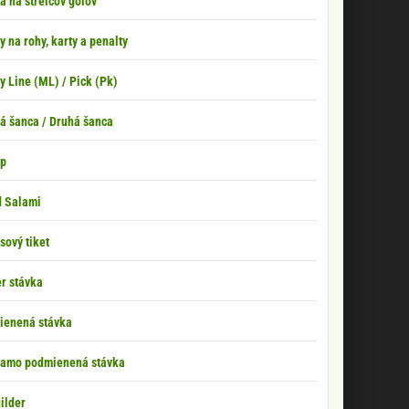
a na strelcov gólov
y na rohy, karty a penalty
 Line (ML) / Pick (Pk)
tá šanca / Druhá šanca
ip
d Salami
sový tiket
r stávka
ienená stávka
iamo podmienená stávka
ilder