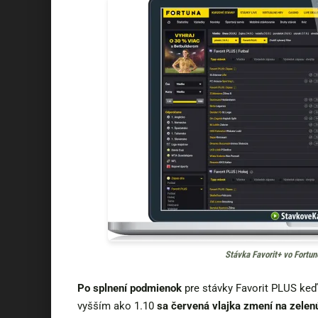
Stávka Favorit+ vo Fortun
Po splnení podmienok
pre stávky Favorit PLUS keď 
vyšším ako 1.10
sa červená vlajka zmení na zelen