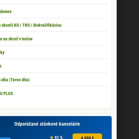
 domov
 skončí KO / TKO / diskvalifikáciou
a na skreč v tenise
vky
t
 dňa (Terno dňa)
it PLUS
Odporúčané stávkové kancelárie
91 %
4.000 €